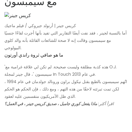
مع سيمبسون
كريس جينر | أرنولد جيروكي / فيلم ماجيك
أما بالنسبة لجينر ، فقد نفت أيضًا التقارير التي تفيد بأنها أجرت لقاءًا جنسيًا
مع سيمبسون وقالت إنه لا صحة للشائعات القائلة بأنه والد كلوي
البيولوجي.
ما هو صافي ثروة راندي أورتون
'هذه كذبة مطلقة وليست صحيحة. لم تكن لي علاقة غرامية مع O.J.
سيمبسون '، قال جينر لمجلة In Touch في عام 2013.
اتُهم سيمبسون بالطبع بقتل نيكول براون ورونالد جولدمان في عام 1994 ،
لكن تمت تبرئته لاحقًا من هذه التهم ، ومع ذلك ، فإن الحكم هو الحكم
الذي ظل الأمريكيون منقسمين عليه لعقود.
اقرأ أكثر:
ماذا يفعل كوري جامبل ، صديق كريس جينر ، في العمل؟