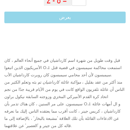
يعرض
قبل وقت طويل من شهرة اسم كارداشيان في جميع أنحاء العالم ، كان
الأمريكيون الذين اتبعوا O.J. استمعت محاكمة سيمبسون في قضية قتل
سيمبسون لأن أحد محامي سيمبسون كان روبرت كارداشيان الأب.
منذ أكثر من عقد بقليل ،
مواكبة عائلة كارداشيان
تم بثه وتعلم الكثير من
الناس أن عائلة تلفزيون الواقع كانت في يوم من الأيام قريبة جدًا من نجم
اتحاد كرة القدم الأميركي المخزي وزوجته السابقة نيكول براون
سيمبسون. على مر السنين ، كان هناك تذمر بأن O.J. و ال أمهات عائلة
كارداشيان ، كريس جينر ، كانت أقرب مما يعتقده الناس. إليك ما نعرفه
عن الادعاءات القائلة بأن تلك العلاقة 'مشبعة بالبخار' ، بالإضافة إلى ما
قاله كل من جينر و 'العصير' عن علاقتهما.