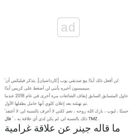
ad
'لن أفعل ذلك أبدًا مع صديقي بوب [كارداشيان]. يتذكر فيليكس أن
سيمبسون أخبره بأنني لن أضغط على كريس أبدًا.
حاول المتسابق السابق إيقاف الشائعات مرة أخرى في عام 2018 عندما
تم تهنئته بعد إعلان كلوي أنها حامل بطفلها الأول.
'حسنًا ، لبوب ، بارك الله روحه ، نعم. لكني لا أعرف بالنسبة لي. لا أعتقد
.
قال TMZ
ذلك بالنسبة لي. لم يكن لدي أي علاقة به ، '
ما قاله جينر عن علاقة غرامية