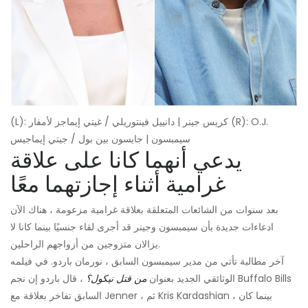
(L): كريس جينر | دانييل فينتوريلي / غيتي إيماجز لأمفار (R): O.J.
سيمبسون | جايسون بين بول / جيتي إيماجيس
يدعي أنهما كانا على علاقة
غرامية أثناء إجازتهما معًا
بعد سنوات من الشائعات المتعلقة بعلاقة غرامية مزعومة ، هناك الآن
ادعاءات جديدة بأن سيمبسون وجينر قد أجرى لقاء جنسيًا بينما كانا لا
يزالان متزوجين من أزواجهم الراحلين.
آخر مطالبة تأتي من مدير سيمبسون السابق ، نورمان باردو. في فيلمه
الوثائقي الجديد بعنوان
من قتل نيكول؟
، قال باردو إن نجم Buffalo Bills
السابق تفاخر بعلاقة مع Jenner ، ثم Kris Kardashian ، بينما كان