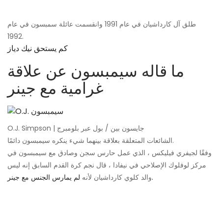
طلق آل كارداشيان في عام 1991 وانقسمت عائلة سمبسون في عام
1992.
كم يستحق نيك دياز
ما قاله سيمبسون عن علاقة
غرامية مع جينر
O.J. Simpson | جايسون بين / بول عبر بلومبرج
الشائعات المتعلقة بعلاقة بينهما شيء ينكره سيمبسون دائمًا.
وفقًا لجيفري فيليكس ، الذي عمل حارس سجن وصادق مع سيمبسون في
مركز لوفلوك الإصلاحي في نيفادا ، قال نجم كرة القدم السابق إنه ليس
لم يمارس الجنس مع جينر.
والد كلوي كارداشيان لأنه