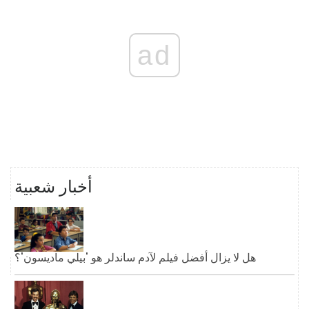
ad
أخبار شعبية
هل لا يزال أفضل فيلم لآدم ساندلر هو 'بيلي ماديسون'؟