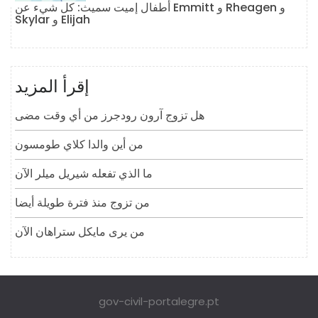
أطفال إميت سميث: كل شيء عن Emmitt و Rheagen و
Skylar و Elijah
إقرأ المزيد
هل تزوج آرون رودجرز من أي وقت مضى
من أين والدا كلاي طومسون
ما الذي تفعله شيريل ميلر الآن
من تزوج منذ فترة طويلة أيضا
من يرى مايكل ستراهان الآن
gov-civil-portalegre.pt