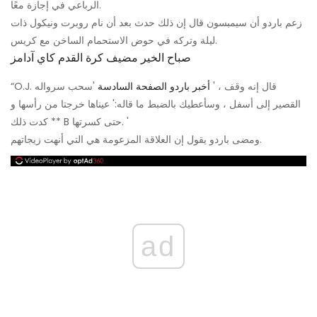
الرباعي في إجازة معًا.
زعم باردو أن سيمبسون قال إن ذلك حدث بعد أن نام روبرت ونيكول ذات
ليلة وتركه في حوض الاستحمام الساخن مع كريس.
صباح الخير مضيف كرة القدم كاي آدامز
“O.J. قال إنه وقف ، '
أخبر باردو الصفحة السادسة
'سحب سرواله
القصير إلى أسفل ، وسأعطيك بالضبط ما قاله:' عيناها خرجتا من رأسها و
** كدت ذلك B حتى كسرتها. '
ومضى باردو يقول إن العلاقة المزعومة هي التي أنهت زيجاتهم.
ad