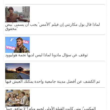
لماذا قال بول مكارتني إن فيلم 'الأمس' يجب أن يسمى 'بيض
مخفوق'
توقف عن سؤال مادونا لماذا ليس لديها نجمة هوليوود
تم الكشف عن أفضل مدينة جامعية واحدة يمكنك العيش فيها
'المكتب': متى كانت القبلة الأولى لجيم وبام؟ لا توافق جينا