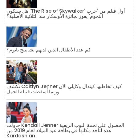
هل سيكون 'The Rise of Skywalker' أول فيلم من 'حرب
النجوم' يفوز بجائزة الأوسكار منذ الثلاثية الأصلية؟
كم عدد الأطفال الذين لديهم تشانينج تاتوم؟
تكشف Caitlyn Jenner كيف تخاطبها كيندال وكايلي الآن
وربما أسقطت قنبلة الحمل
حاولت Kendall Jenner الحصول على نجمة البوب ​​الريفية
هذه لتأخذ مكانها في بطاقة عيد الميلاد لعام 2019 من
Kardashian