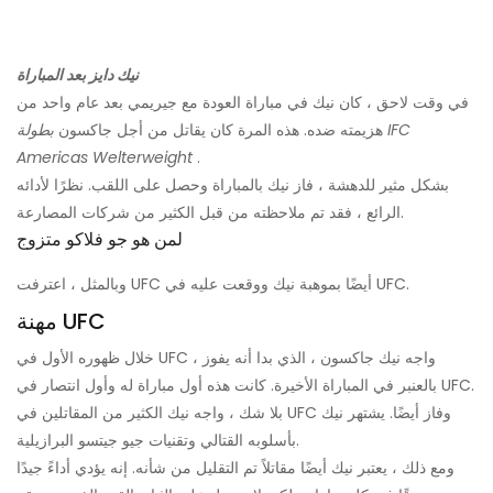
نيك دايز بعد المباراة
في وقت لاحق ، كان نيك في مباراة العودة مع جيريمي بعد عام واحد من
هزيمته ضده. هذه المرة كان يقاتل من أجل جاكسون
بطولة IFC
Americas Welterweight
.
بشكل مثير للدهشة ، فاز نيك بالمباراة وحصل على اللقب. نظرًا لأدائه
الرائع ، فقد تم ملاحظته من قبل الكثير من شركات المصارعة.
لمن هو جو فلاكو متزوج
وبالمثل ، اعترفت UFC أيضًا بموهبة نيك ووقعت عليه في UFC.
مهنة UFC
خلال ظهوره الأول في UFC ، واجه نيك جاكسون ، الذي بدا أنه يفوز
بالعنبر في المباراة الأخيرة. كانت هذه أول مباراة له وأول انتصار في UFC.
بلا شك ، واجه نيك الكثير من المقاتلين في UFC وفاز أيضًا. يشتهر نيك
بأسلوبه القتالي وتقنيات جيو جيتسو البرازيلية.
ومع ذلك ، يعتبر نيك أيضًا مقاتلاً تم التقليل من شأنه. إنه يؤدي أداءً جيدًا