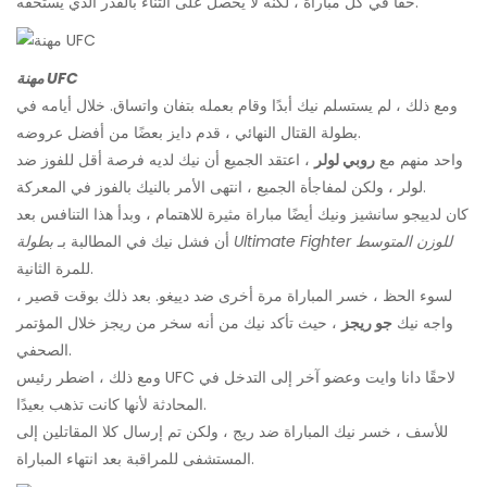
حقًا في كل مباراة ، لكنه لا يحصل على الثناء بالقدر الذي يستحقه.
مهنة UFC
ومع ذلك ، لم يستسلم نيك أبدًا وقام بعمله بتفان واتساق. خلال أيامه في
بطولة القتال النهائي ، قدم دايز بعضًا من أفضل عروضه.
واحد منهم مع
روبي لولر
، اعتقد الجميع أن نيك لديه فرصة أقل للفوز ضد
لولر ، ولكن لمفاجأة الجميع ، انتهى الأمر بالنيك بالفوز في المعركة.
كان لدييجو سانشيز ونيك أيضًا مباراة مثيرة للاهتمام ، وبدأ هذا التنافس بعد
بطولة Ultimate Fighter للوزن المتوسط
أن فشل نيك في المطالبة بـ
للمرة الثانية.
لسوء الحظ ، خسر المباراة مرة أخرى ضد دييغو. بعد ذلك بوقت قصير ،
واجه نيك
جو ريجز
، حيث تأكد نيك من أنه سخر من ريجز خلال المؤتمر
الصحفي.
ومع ذلك ، اضطر رئيس UFC لاحقًا دانا وايت وعضو آخر إلى التدخل في
المحادثة لأنها كانت تذهب بعيدًا.
للأسف ، خسر نيك المباراة ضد ريج ، ولكن تم إرسال كلا المقاتلين إلى
المستشفى للمراقبة بعد انتهاء المباراة.