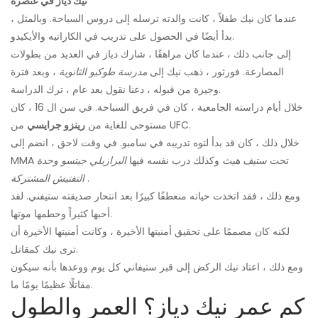
نيك دياز في عنصره
عندما كان نيك طفلاً ، كانت والدته ترسله إلى دروس السباحة. وبالمثل ،
بدأ أيضًا في الحصول على تدريب في الكاراتيه والأيكيدو.
إلى جانب ذلك ، عندما كان مراهقًا ، شارك دياز في العديد من بطولات
المصارعة. فورثور ، ذهب نيك إلى
مدرسة طوكيو الثانوية
، وبعد فترة
وجيزة من قبوله ، دعنا نقول بعد عام ، ترك الدراسة.
خلال أيام دراسته الجامعية ، كان في فريق السباحة. في سن ال 16 ، كان
من UFC.
مستوحى للغاية من
رينزو جرايسي
خلال ذلك ، كان قد بدأ لتوه تدريبه في سامبو. في وقت لاحق ، انضم إلى
MMA تحت
ستيف هيث
وكذلك درب نفسه فيها
البرازيلي جيتسو وحدة
.
التفتيش المشتركة
ومع ذلك ، فقد اتخذت حياته منعطفًا كبيرًا بعد انتحار صديقته ستيفني. لقد
أحبها كثيراً وحطمها موتها.
لكنه كان مصممًا على تحقيق أمنيتها الأخيرة ، وكانت أمنيتها الأخيرة أن
ترى نيك كمقاتل.
ومع ذلك ، اعتاد نيك الركض إلى قبر ستيفاني كل يوم ووعدها بأنه سيكون
مقاتلًا عظيمًا يومًا ما.
كم عمر نيك دياز؟ العمر والطول