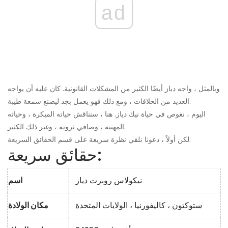
ad
وبالمثل ، واجه دياز أيضًا الكثير من المشكلات القانونية. كان عليه أن يواجه
العديد من الخلافات ، ومع ذلك فهو يعمل بجد ليصنع سمعة طيبة.
اليوم ، نغوص في حياة نيك دياز. هنا ، سنناقش حياته المبكرة ، وحياته
المهنية ، وصافي ثروته ، وغير ذلك الكثير.
لكن أولاً ، دعونا نلقي نظرة سريعة على قسم الحقائق السريعة.
حقائق سريعة:
نيكولاس روبرت دياز
اسم
ستوكتون ، كاليفورنيا ، الولايات المتحدة
مكان الولادة