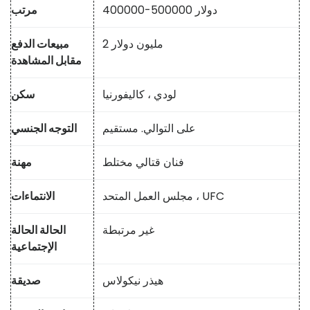
400000-500000 دولار
مرتب
2 مليون دولار
مبيعات الدفع
مقابل المشاهدة
لودي ، كاليفورنيا
سكن
على التوالي. مستقيم
التوجه الجنسي
فنان قتالي مختلط
مهنة
مجلس العمل المتحد ، UFC
الانتماءات
غير مرتبطة
الحالة الحالة
الإجتماعية
هيذر نيكولاس
صديقة