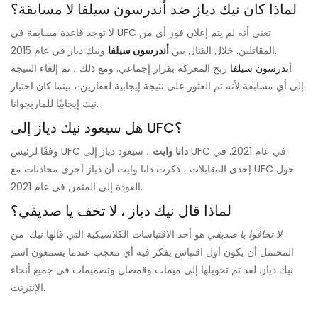
لماذا كان نيك دياز ضد أندرسون سيلفا لا مسابقة؟
لا توجد قاعدة مسابقة في UFC تعني أنه لم يتم إعلان فوز أي من
ونيك دياز في عام 2015.
المقاتلين. خلال القتال بين
أندرسون سيلفا
أندرسون سيلفا
ربح المعركة بقرار إجماعي. ومع ذلك ، تم إلغاء النتيجة
إلى أي مسابقة لأنه تم العثور على نتيجة إيجابية لعقارين ، بينما كان اختبار
نيك إيجابيًا للماريجوانا.
هل سيعود نيك دياز إلى UFC؟
دانا وايت
، سيعود دياز إلى UFC في عام 2021. في
وفقًا لرئيس UFC
إحدى المقابلات ، ذكرت دانا وايت أن دياز أجرى محادثات مع UFC حول
العودة إلى المثمن في عام 2021.
لماذا قال نيك دياز ، لا تخف يا صديقي؟
لا تخافوا يا صديقي
هو أحد الاقتباسات الكلاسيكية التي قالها نيك. من
المحتمل أن يكون أول اقتباس يفكر فيه أي معجب عندما يسمعون اسم
نيك دياز. لقد تم تحويلها إلى ميمات وقمصان وتصميمات في جميع أنحاء
الإنترنت.