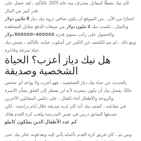
كان نيك نشطًا كمقاتل محترف منذ عام 2001. بالتأكيد ، لقد حصل على
قدر كبير من المال.
اعتبارًا من الآن ، من المتوقع أن يكون صافي ثروة نيك دياز
8 ملايين دولار
. وبالمثل ، يكسب نيك
2 مليون دولار
من مبيعات الدفع مقابل المشاهدة
.
والحصول على راتب سنوي قدره
400000-500000 دولار
ومع ذلك ، لم يتم الكشف عن الكثير عن أسلوب حياته. بالتأكيد ، يعيش نيك
حياة مترفة وفاخرة.
هل نيك دياز أعزب؟ الحياة
الشخصية وصديقة
بالحديث عن حياة نيك دياز الشخصية ، فهو أعزب ولا يواعد أي شخص
حاليًا. يفضل نيك أن يكون بمفرده لأنه لن يضطر إلى القلق بشأن الأسرة
والزوجة والأطفال أثناء القتال ، على عكس المقاتلين الآخرين.
في مقابلته ، كشف نيك أنه كان لديه صديقة خلال أيام دراسته ، لكن
صديقها السابق درس في نفس المدرسة ولعب كرة القدم هناك.
كم عدد الأطفال الذين يملكون كانيلو
ومن ثم ، كان فريق كرة القدم بأكمله يأتي إليه ويقذفونه. فكر نيك حتى