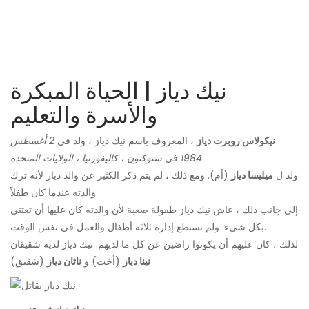
نيك دياز | الحياة المبكرة
والأسرة والتعليم
نيكولاس روبرت دياز
، المعروف باسم نيك دياز ، ولد في
2 أغسطس
.
1984
في
ستوكتون ، كاليفورنيا ، الولايات المتحدة
ولد ل
ميليسا دياز
(أم). ومع ذلك ، لم يتم ذكر الكثير عن والد دياز لأنه ترك
والدته عندما كان طفلاً.
إلى جانب ذلك ، عاش نيك دياز طفولة صعبة لأن والدته كان عليها أن تعتني
بكل شيء. ولم تستطع إدارة ثلاثة أطفال والعمل في نفس الوقت.
لذلك ، كان عليهم أن يكونوا راضين عن كل ما لديهم. نيك دياز لديه شقيقان
نينا دياز
(أخت) و
ناثان دياز
(شقيق)