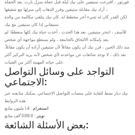
فورثور ، اقترحت ستيفين على نيك ليلة قبل حفلة منزل بارت. بعد الحفلة
، أراد نيك مقابلة ستيفين وقرر الذهاب إلى منزلها مع شقيقها.
لكن القدر كان له شيء آخر مخطط له. كان نيك يتلقى مكالمة من والدة
ستيفاني إذا كان ستيفين مع نيك.
للأسف ، انتحر ستيفين. بعد هذا الحدث ، أخذت حياة نيك كلها منعطفًا. لم
يعد بإمكانه الالتحاق بالجامعة ، ولم يستطع مواجهة أي شخص.
منذ ذلك الحين ، قرر نيك أن يكون مقاتلاً لأن ستيفين أراده أن يكون مقاتلاً.
بعد ذلك ، لا توجد شائعات عن مواعدته لأي شخص لأنه يريد التركيز أكثر
على حياته المهنية أكثر من الفتيات.
التواجد على وسائل التواصل
الاجتماعي:
نيك دياز نشط للغاية على منصات التواصل الاجتماعي. يمكنك متابعته عبر
هذه الروابط.
انستغرام
:
1.4 مليون متابع
تويتر
:
598.6 ألف متابع
بعض الأسئلة الشائعة: