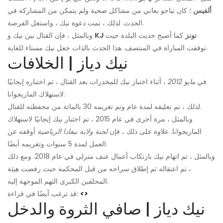
ألفيس
؛ كان تياجو يعاني من مشاكل صحية ولم يتمكن من المشاركة في
الحدث. لذلك ، تمت دعوة نيك ، واستغل الفرصة.
KJ نونز
كما أصبح حديث البلدة حيث
وبالمثل ، فإن القتال بين نيك و
توقفت المباراة في المنتصف. هذا الحدث بالذات جعل نيك مستاء للغاية.
نيك دياز | الخلافات
في
مايو 2012
، أثناء اختبار نيك للمخدرات بعد القتال ، تم اختباره إيجابيًا
لاستهلاك الماريجوانا.
لذلك ، تم تعليقه لمدة عام وتم تغريمه 30 بالمائة من محفظته للقتال.
وبالمثل ، مرة أخرى في عام 2015 ، تم اختبار نيك إيجابيًا لاستهلاك
الماريجوانا. علاوة على ذلك ، فإن
لجنة ولاية نيفادا الرياضية
أوقفه عن
العمل لمدة 5 سنوات وتغريمه أيضًا.
وبالمثل ، تم اتهام نيك بارتكاب أعمال عنف منزلي في عام 2018. ومع ذلك
، تم اعتقاله ثم إطلاق سراحه من قبل المحكمة حيث رفضت هيئة
المحلفين الكبرى التهم الموجهة إليه.
<>
قد ترغب أيضًا في قراءة:
نيك دياز | صافي الثروة والدخل