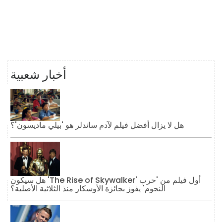
أخبار شعبية
هل لا يزال أفضل فيلم لآدم ساندلر هو 'بيلي ماديسون'؟
هل سيكون 'The Rise of Skywalker' أول فيلم من 'حرب
النجوم' يفوز بجائزة الأوسكار منذ الثلاثية الأصلية؟