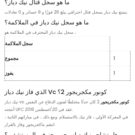
ما هو سجل قتال نيك دياز؟
يتمتع نيك دياز بسجل قتال احترافي يبلغ 26 فوزًا و 9 خسائر و 0 تعادلات.
ما هو سجل نيك دياز في الملاكمة؟
سجل نيك دياز المحترف في الملاكمة هو ،
سجل الملاكمة
1
مجموع
1
يفوز
كونور مكجريجور
2؟
الذي فاز نيك دياز Vc
كونور مكجريجور
2 كان حدثًا مختلطًا لفنون الدفاع عن النفس
نيك دياز vs.
20 أغسطس 2016.
أنتجته UFC عقد في
في المعركة الأولى ، فاز نيك بالاستسلام. ومع ذلك ، في مباراتهم الثانية ،
انتقم ماكجريجور وفاز بالقرار.
هل تشاجر نيك دياز وجو ريجز في المستشفى؟