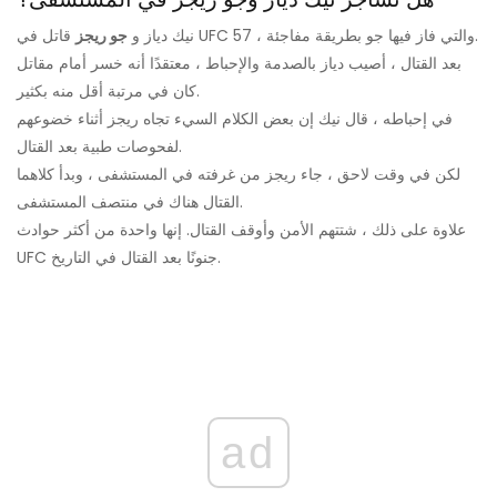
قاتل في UFC 57 ، والتي فاز فيها جو بطريقة مفاجئة.
نيك دياز و
جو ريجز
بعد القتال ، أصيب دياز بالصدمة والإحباط ، معتقدًا أنه خسر أمام مقاتل
كان في مرتبة أقل منه بكثير.
في إحباطه ، قال نيك إن بعض الكلام السيء تجاه ريجز أثناء خضوعهم
لفحوصات طبية بعد القتال.
لكن في وقت لاحق ، جاء ريجز من غرفته في المستشفى ، وبدأ كلاهما
القتال هناك في منتصف المستشفى.
علاوة على ذلك ، شتتهم الأمن وأوقف القتال. إنها واحدة من أكثر حوادث
UFC جنونًا بعد القتال في التاريخ.
ad