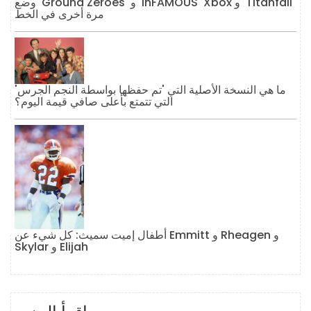
وضع 'Ground Zeroes' و 'inFAMOUS' Xbox و 'Titanfall'
مرة أخرى في الخط
ما هي النسخة الأصلية التي 'تم حفظها بواسطة النجم الجرس'
التي تتمتع بأعلى صافي قيمة اليوم؟
أطفال إميت سميث: كل شيء عن Emmitt و Rheagen و
Skylar و Elijah