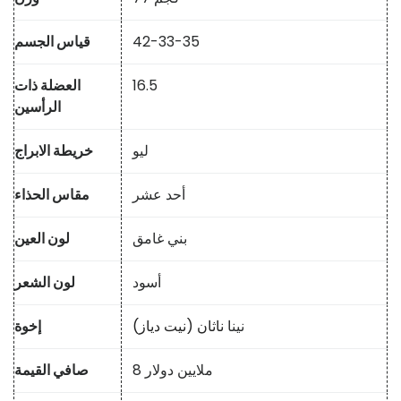
42-33-35
قياس الجسم
16.5
العضلة ذات
الرأسين
ليو
خريطة الابراج
أحد عشر
مقاس الحذاء
بني غامق
لون العين
أسود
لون الشعر
نينا
ناثان (نيت دياز)
إخوة
8 ملايين دولار
صافي القيمة