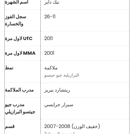
نيك دايز
اسم الشهرة
26-11
سجل الفوز
والخسارة
2011
لاول مرة UfC
2001
لاول مرة MMA
ملاكمة
نمط
البرازيلية جيو جيتسو
ريتشارد بيريز
مدرب الملاكمة
سيزار جرايسي
مدرب جيو
جيتسو البرازيلي
2007-2008 (خفيف الوزن)
قسم
2 مرات وزن الوسط