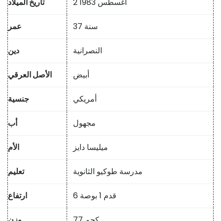
2 أغسطس 1983
تاريخ الميلاد
37 سنة
عمر
النصرانية
دين
أبيض
الأصل العرقي
أمريكي
جنسية
مجهول
أب
ميليسا دايز
الأم
مدرسة طوكيو الثانوية
تعليم
6 قدم 1 بوصة
ارتفاع
77 كجم
وزن