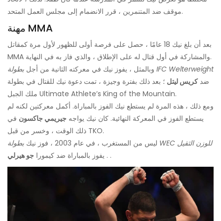
موقف ضد المتنمرين ، قرر الانضمام إلى مجلس العمل المتحد.
مهنة MMA
بعد أن بلغ نيك 18 عامًا ، حصل على فرصة أولى للظهور لأول مرة كمقاتل
MMA والمشاركة في أول قتال له على الإطلاق ، والذي فاز به في النهاية.
بطولة IFC Welterweight
وبالمثل ، يفوز نيك في معركته الثانية من أجل
ضد
كريس ليتل
؛ بعد ذلك بفترة وجيزة ، تمت دعوة نيك للقتال في بطولة
ملك الجبل Ultimate Athlete’s King of the Mountain.
ومع ذلك ، هذه المرة لم يستطع نيك الفوز بالمباراة. أكمل معركتين لكنه لم
يستطع الفوز في المعركة النهائية. كان نيك يواجه
جيريمي جاكسون
في
ذلك الوقت ، وخسر من قبل TKO.
بطولة WEC للوزن الثقيل
ليس من المستغرب ، في عام 2003 ، فوز نيك
.
. يفوز بالمباراة ضد كيمورا
جو هيرلي