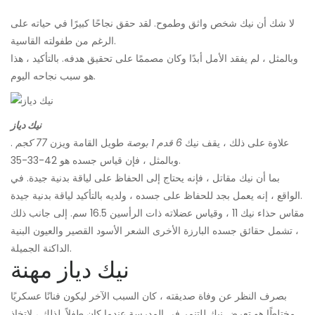
لا شك أن نيك شخص واثق وطموح. لقد حقق نجاحًا كبيرًا في حياته على
الرغم من طفولته القاسية.
وبالمثل ، لم يفقد الأمل أبدًا وكان مصممًا على تحقيق هدفه. بالتأكيد ، هذا
هو سبب نجاحه اليوم.
نيك دياز
علاوة على ذلك ، يقف نيك
6 قدم 1 بوصة
طويل القامة ويزن
77 كجم
.
وبالمثل ، فإن قياس جسده هو 42-33-35.
بما أن نيك مقاتل ، فإنه يحتاج إلى الحفاظ على لياقة بدنية جيدة. في
الواقع ، إنه يعمل بجد للحفاظ على جسده ، ولديه بالتأكيد لياقة بدنية جيدة.
مقاس حذاء نيك 11 ، وقياس عضلاته ذات الرأسين 16.5 سم. إلى جانب ذلك
، تشمل حقائق جسده البارزة الأخرى الشعر الأسود القصير والعيون البنية
الداكنة الجميلة.
نيك دياز مهنة
بصرف النظر عن وفاة صديقته ، كان السبب الآخر ليكون فنانًا عسكريًا
مختلطًا هو تعرض نيك للتنمر في المدرسة عندما كان طفلاً. لذلك ، لاتخاذ