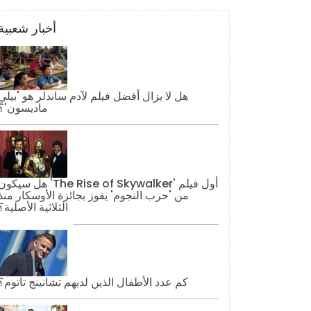
أخبار شعبية
هل لا يزال أفضل فيلم لآدم ساندلر هو 'بيلي
ماديسون'؟
هل سيكون 'The Rise of Skywalker' أول فيل
من 'حرب النجوم' يفوز بجائزة الأوسكار منذ
الثلاثية الأصلية؟
كم عدد الأطفال الذين لديهم تشانينج تاتوم؟