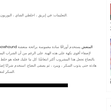
التعليمات: في إبريق ، اخلطي الشاي ، البوربون ، رحيق الخوخ ، وعصير الليمون. أضف شرائح الخوخ. يخدم.
كوكتيل Chowhound المنعش
يستخدم أوراقًا سادة مغموسة برائحة منعشة
لإضفاء أقوى نكهة على هذه الهبة. على الرغم من أن الشراب البس
بالنعناع تجعل هذا المشروب أكثر انتعاشًا. كل ما عليك فعله هو خلط 
هادئة حتى يذوب السكر ، ويبرد ، ثم يصفى النعناع. استخدم شرابًا إضا
السكر لتنعيم الفراولة للحصول على نسخة لذيذة من الكعكة القصيرة.