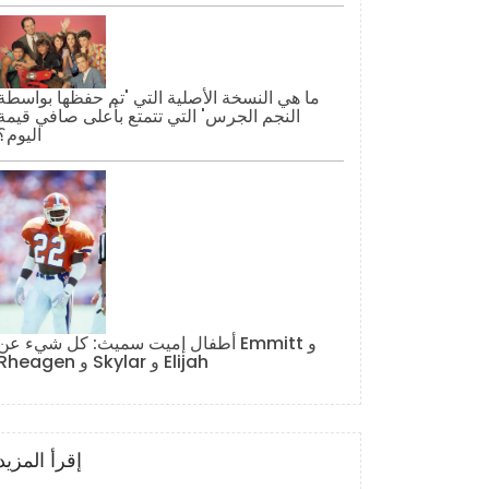
ما هي النسخة الأصلية التي 'تم حفظها بواسطة
النجم الجرس' التي تتمتع بأعلى صافي قيمة
اليوم؟
أطفال إميت سميث: كل شيء عن Emmitt و
Rheagen و Skylar و Elijah
إقرأ المزيد