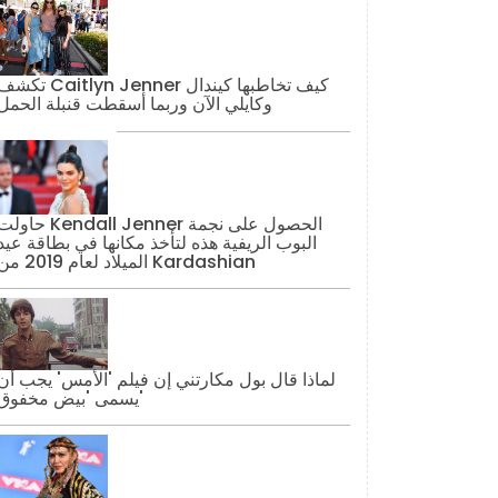
تكشف Caitlyn Jenner كيف تخاطبها كيند
وكايلي الآن وربما أسقطت قنبلة الحمل
حاولت Kendall Jenner الحصول على نج
البوب ​​الريفية هذه لتأخذ مكانها في بطاقة عيد
الميلاد لعام 2019 من Kardashian
لماذا قال بول مكارتني إن فيلم 'الأمس' يجب أن
يسمى 'بيض مخفوق'