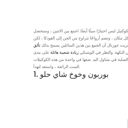
يل ليس اختيارًا سيئًا أيضًا. اجمع بين الاثنين ، وستحصل
كان ، وتضم أرواحًا تتراوح من الجن إلى الفودكا ، لكن
يت جورنال أن الجمع بين هذين السائلين يسمح بذلك
تألق
ص النكهة. والنظر في الويسكي
زيادة شعبية هائلة
على مدى
الصلبة في متناول اليد. ضعها في واحدة من هذه الكوكتيلات
الست الرائعة ، واستعد لتهدأ.
1. بوربون وخوخ شاي حلو