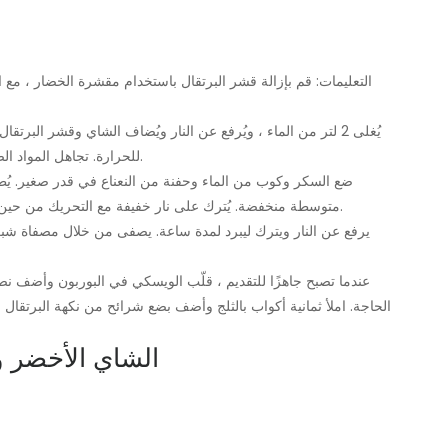
التعليمات: قم بإزالة قشر البرتقال باستخدام مقشرة الخضار ، مع
للحرارة. تجاهل المواد الصلبة. ضعيه في الثلاجة لمدة 3 ساعات على الأقل حتى يبرد.
ضع السكر وكوب من الماء وحفنة من النعناع في قدر صغير. يُط
متوسطة منخفضة. يُترك على نار خفيفة مع التحريك من حين لآخر ، حتى يذوب السكر ويثخن الشراب ، حوالي 5 دقائق.
يرفع عن النار ويترك ليبرد لمدة ساعة. يصفى من خلال مصفاة شب
عندما تصبح جاهزًا للتقديم ، قلّب الويسكي في البوربون وأضف
الحاجة. املأ ثمانية أكواب بالثلج وأضف بضع شرائح من نكهة البرتقال
3. الشاي الأخض