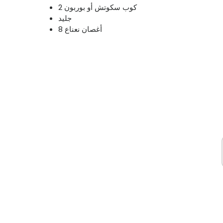
2 كوب سكوتش أو بوربون
جليد
8 أغصان نعناع