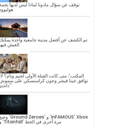
توقف عن سؤال مادونا لماذا ليس لديها نجمة
هوليوود
تم الكشف عن أفضل مدينة جامعية واحدة يمكنك
العيش فيها
'المكتب': مت
توافق جينا فيشر وجون كراسنسكي على سموش
'دانديز'
وضع 'Ground Zeroes' و 'AMOUS' Xbox
و 'Titanfall' مرة أخرى في الخط