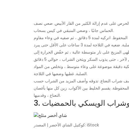
 الحرص على عدم إزالة الكثير من القار الأبيض. ضعي نصف
الحماس جانبًا ، وضعي المتبقي في كيس بسحاب.
يُغلى 2 لتر من الماء ، ويُرفع عن النار ويُضاف الشاي وقشر البرتقال المحفوظ. اتركيه لمدة 5 دقائق ، ثم صفيه في وعاء مقاوم
هى المزيج على نار متوسطة عالية ، ثم خفّض الحرارة إلى
كية دقيقة موضوعة على وعاء متوسط ​​، وتخلص من المواد
الصلبة. غطيها وضعيها في الثلاجة.
 نصف شراب النعناع. تذوقه وأضف المزيد من الشراب حسب
 المحفوظة. يقسم الخليط بين الأكواب. زين كل منها بأغصان
النعناع ، وقدميها.
ر وشراب الويسكي بالحمضيات
كوكتيل الشاي الأخضر | المصدر: iStock