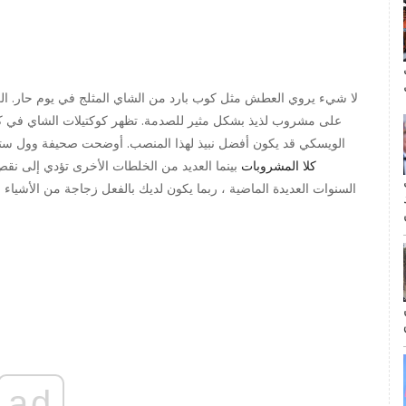
ال
لا شيء يروي العطش مثل كوب بارد من الشاي المثلج في يوم حار. الكوكت
على مشروب لذيذ بشكل مثير للصدمة. تظهر كوكتيلات الشاي في كل م
الويسكي قد يكون أفضل نبيذ لهذا المنصب. أوضحت صحيفة وول ستر
كلا المشروبات
بينما العديد من الخلطات الأخرى تؤدي إلى نق
مة
السنوات العديدة الماضية ، ربما يكون لديك بالفعل زجاجة من الأشياء 
ad