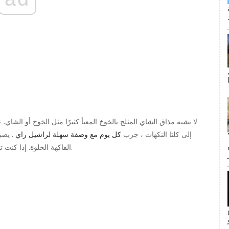
لا يشبه مذاق الشاي المثلج بالخوخ المعبأ كثيرًا مثل الخوخ أو الش
إلى كلتا النكهات ، جرب
كل يوم مع وصفة سهلة لراشيل راي
. يصب
ى كانت القبلة الأولى لجيم وبام؟ لا
الفاكهة الحلوة. إذا كنت تفضل كوكتيلًا أقل سكرية ، فاختر الشاي المثلج غير المحلى.
inF