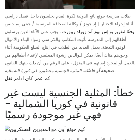
طلاب مدرسة بيونغ يانغ الدولية لكرة القدم يجلسون داخل فصل دراسي
أثناء إجراء الاختبار. | إد جونز / وكالة الصحافة الفرنسية / جيتي إيماجيس
وفقًا لتقرير يو إس نيوز آند وورلد ريبورت
، يجب على الآباء الذين يرسلون
أطفالهم إلى المدرسة تأثيث المكاتب والكراسي ومواد البناء والأموال
لوقود التدفئة. يعمل العديد من الطلاب في إنتاج السلع الحكومية أثناء
وجودهم هناك أيضًا. يمكن للوالدين رشوة المعلمين لإعفاء أطفالهم من
العمل أو لمجرد إبقائهم في المنزل ، على الرغم من أن ذلك ينتهك القانون.
المثلية الجنسية محظورة في كوريا الشمالية.
صحيحة أو خاطئة:
كم عمر كاي ادامز نفل
خطأ: المثلية الجنسية ليست غير
قانونية في كوريا الشمالية -
فهي غير موجودة رسميًا