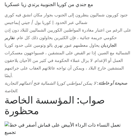
جنود كوريون شماليون ينظرون إلى الجنوب بجوار مكان انشق فيه كوري
شمالي عبر الحدود. | كوريا بول / جيتي إيماجيس
على الرغم من اعتبار مغادرة المواطنين الكوريين الشماليين للبلاد دون إذن
حكومي جريمة جنائية ، فإن الكثيرين يحاولون ذلك كل عام.
تقارير
الجارديان
يحاول معظمهم عبور نهري يالو وتومين على حدود كوريا
الشمالية مع الصين. إذا تم القبض على المنشقين ، فسيواجهون معسكرات
العمل أو الإعدام. لا يزال عملاء الحكومة في كثير من الأحيان يلاحقون
المنشقين خارج البلاد ، ويمكن أن تواجه عائلاتهم العقاب على جرائمهم
أيضًا.
صحيحة أو خاطئة:
لا يمكن لمواطني كوريا الشمالية فتح أعمالهم التجارية
الخاصة.
صواب: المؤسسة الخاصة
محظورة