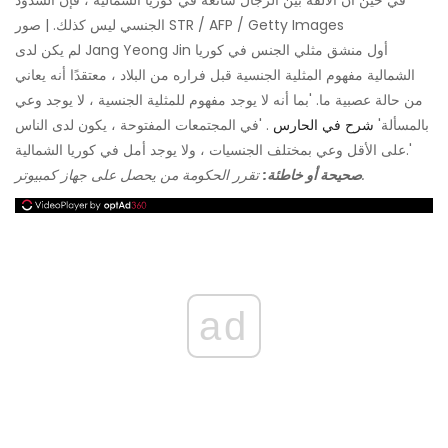
في حين أن الألفة بين الرجال شائعة في كوريا الشمالية ، فإن الشذوذ
الجنسي ليس كذلك. | صور STR / AFP / Getty Images
لم يكن لدى Jang Yeong Jin أول منشق مثلي الجنس في كوريا
الشمالية مفهوم المثلية الجنسية قبل فراره من البلاد ، معتقدًا أنه يعاني
من حالة عصبية ما. 'بما أنه لا يوجد مفهوم للمثلية الجنسية ، لا يوجد وعي
بالمسألة'
شرح في الحارس
. 'في المجتمعات المفتوحة ، يكون لدى الناس
على الأقل وعي بمختلف الجنسيات ، ولا يوجد أمل في كوريا الشمالية.'
تقرر الحكومة من يحصل على جهاز كمبيوتر.
صحيحة أو خاطئة:
ad