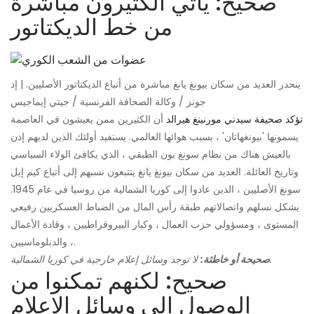
صحيح: يأتي الكثيرون مباشرة
من خط الديكتاتور
ينحدر العديد من سكان بيونغ يانغ مباشرة من أتباع الديكتاتور الأصليين. | إد
جونز / وكالة الصحافة الفرنسية / جيتي إيماجيس
تؤكد صحيفة سيدني مورنينغ هيرالد
أن الكثيرين ممن يعيشون في العاصمة
يسمونها 'بيونغهاتان' ، بسبب هوائها العالمي. يستفيد أولئك الذين لديهم إذن
بالعيش هناك من نظام سونغ بون الطبقي ، الذي يكافئ الولاء السياسي
وتاريخ العائلة. العديد من سكان بيونغ يانغ يتتبعون نسبهم إلى أتباع كيم إيل
سونغ الأصليين ، الذين عادوا إلى كوريا الشمالية من روسيا في عام 1945.
يشكل نسلهم واتصالاتهم طبقة رأس المال من الضباط العسكريين رفيعي
المستوى ، ومسؤولي حزب العمال ، وكبار البيروقراطيين ، وقادة الأعمال
، والدبلوماسيين.
لا توجد وسائل إعلام خارجية في كوريا الشمالية.
صحيحة أو خاطئة:
صحيح: لكنهم تمكنوا من
الوصول إلى وسائل الإعلام