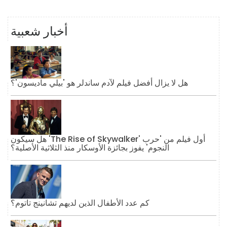
أخبار شعبية
هل لا يزال أفضل فيلم لآدم ساندلر هو 'بيلي ماديسون'؟
هل سيكون 'The Rise of Skywalker' أول فيلم من 'حرب
النجوم' يفوز بجائزة الأوسكار منذ الثلاثية الأصلية؟
كم عدد الأطفال الذين لديهم تشانينج تاتوم؟