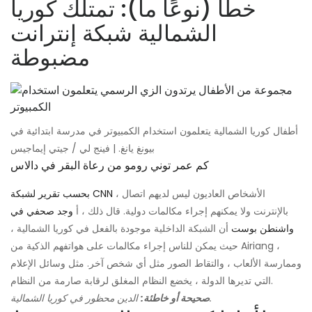
خطأ (نوعًا ما): تمتلك كوريا
الشمالية شبكة إنترانت
مضبوطة
أطفال كوريا الشمالية يتعلمون استخدام الكمبيوتر في مدرسة ابتدائية في
بيونغ يانغ. | فينج لي / جيتي إيماجيس
كم عمر توني رومو من رعاة البقر في دالاس
، الأشخاص العاديون ليس لديهم اتصال
بحسب تقرير لشبكة CNN
بالإنترنت ولا يمكنهم إجراء مكالمات دولية. قال ذلك ، أ
وجد صحفي في
واشنطن بوست
أن الشبكة الداخلية موجودة بالفعل في كوريا الشمالية ،
حيث يمكن للناس إجراء مكالمات على هواتفهم الذكية من Airiang ،
وممارسة الألعاب ، والتقاط الصور مثل أي شخص آخر. مثل وسائل الإعلام
التي تديرها الدولة ، يخضع النظام المغلق لرقابة صارمة من النظام.
الدين محظور في كوريا الشمالية.
صحيحة أو خاطئة: