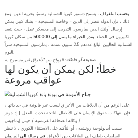
بحسب التلغراف
، يسمح دستور كوريا الشمالية رسميًا بحرية الدين. ومع
ذلك ، فإن الدولة تنظر إلى الدين - وخاصة المسيحية - بشك كبير. يمكن
إرسال أولئك الذين يمارسون التدريب إلى معسكر عمل ، حيث يتعبد
الكثيرون في الخفاء.
يقدر الخبراء ما يصل إلى 500000
من سكان كوريا
الشمالية الحاليين البالغ عددهم 2.5 مليون نسمة ، يمارسون المسيحية سراً
اليوم.
الزواج بين الأعراق غير مسموح به.
صحيحة أو خاطئة:
خطأ: لكن يمكن أن يكون لها
عواقب مروعة
على الرغم من أن العلاقات بين الأعراق ليست غير قانونية في حد ذاتها ،
فإن انتهاكات حقوق الإنسان على الأطفال الناتجة تحدث بالفعل. | إد جونز
/ وكالة الصحافة الفرنسية / جيتي إيماجيس
بسبب أيديولوجية زوتشيه ، أو التأكيد على الاستثناء الكوري ، لا تنظر
السلطات بلطف إلى العلاقات بين الأعراق.
في رسالة إلى البرلمان