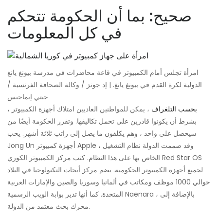
صحيح: بما أن الحكومة تتحكم
في كل المعلومات
امرأة تجلس أمام الكمبيوتر في قاعة محاضرات في مدرسة بيونغ يانغ
الدولية لكرة القدم في بيونغ يانغ. | إد جونز / وكالة الصحافة الفرنسية /
جيتي إيماجيس
بحسب التلغراف
، يمكن للمواطنين العاديين امتلاك أجهزة الكمبيوتر ،
بشرط أن يكونوا قادرين على تحمل تكاليفها. وتقرر الحكومة أيضًا من
سيحصل على واحد ، وهم يكلفون ما يصل إلى راتب ثلاثة أشهر. يحب
Jong Un أجهزة كمبيوتر Apple ، وقد صممت الدولة نظام التشغيل
الخاص بها على هذا النظام. كتب مركز الكمبيوتر الكوري Red Star OS
لجميع أجهزة الكمبيوتر الحكومية. يضم مركز أبحاث التكنولوجيا في البلاد
حوالي 1000 موظف ومكاتب في ألمانيا وسوريا والصين والإمارات العربية
المتحدة. كما أنها تدير بوابة الويب الرسمية Naenara ، بالإضافة إلى
محرك بحث معتمد من الدولة.