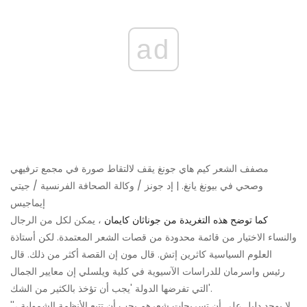
ad
مصفف الشعر كيم هاي جونغ يقف لالتقاط صورة في مجمع ترفيهي
وصحي في بيونغ يانغ. | إد جونز / وكالة الصحافة الفرنسية / جيتي
إيماجيس
كما توضح هذه التغريدة من جوناثان كايمان
، يمكن لكل من الرجال
والنساء الاختيار من قائمة محدودة من قصات الشعر المعتمدة. لكن أستاذة
العلوم السياسية كاثرين إتش. قال مون إن القصة أكثر من ذلك. قال
رئيس واسرمان للدراسات الآسيوية في كلية ويلسلي إن معايير الجمال
التي تفرضها الدولة 'يجب أن تؤخذ بالكثير من الشك'.
'لا يوجد دليل على أن تسريحات شعرهم يجب أن تتبع الأنظمة الشمولية ،'