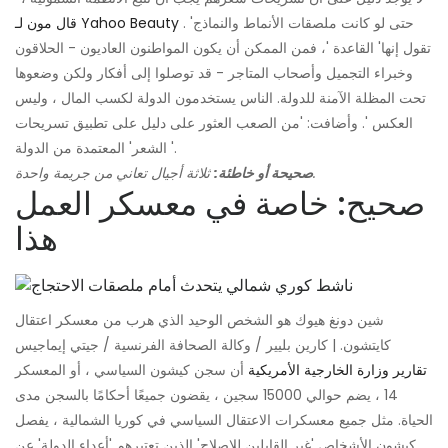
. 'حتى لو كانت ملصقات الأنماط والنماذج
قال مون لـ Yahoo Beauty
تقول إنها' القاعدة '، فمن الممكن أن يكون المواطنون العاديون - الحلاقون
وخبراء التجميل وأصحاب المتاجر - قد توصلوا إلى أفكار ولكن وضعوها
تحت المظلة الآمنة للدولة. الناس يستخدمون الدولة لكسب المال ، وليس
العكس '. وأضافت: 'من الصعب العثور على دليل على تطبيق تسريحات
الشعر' المعتمدة من الدولة '.
ثلاثة أجيال تعاني من جريمة واحدة.
صحيحة أو خاطئة:
صحيح: خاصة في معسكر العمل
هذا
شين دونغ هيوك هو الشخص الوحيد الذي هرب من معسكر اعتقال
كايتشون. | كارين بليير / وكالة الصحافة الفرنسية / جيتي إيماجيس
تقارير وزارة الخارجية الأمريكية
أن سجن كيشون السياسي ، أو المعسكر
14 ، يضم حوالي 15000 سجين ، يقضون جميعًا أحكامًا بالسجن مدى
الحياة. مثل جميع معسكرات الاعتقال السياسي في كوريا الشمالية ، يفصل
كيشون الأشخاص 'غير القابلين للإصلاح' الذين تعتبرهم 'أعداء الدولة' عن