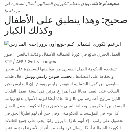
صحيحة أو خاطئة:
يؤدي معظم الكوريين الشماليين أعمال السخرة في
مرحلة ما.
صحيح: وهذا ينطبق على الأطفال
وكذلك الكبار
العمل الجبري شائع في كوريا الشمالية للأطفال وكذلك البالغين. | صور
STR / AFP / Getty Images
تستخدم الحكومة العمل القسري من مواطنيها للسيطرة على شعبها
والحفاظ على اقتصادها ،
بحسب هيومن رايتس ووتش
. قال طلاب
سابقون من كوريا الشمالية لـ هيومن رايتس ووتش إن المدارس تجبر
الطلاب على العمل مجانًا في المزارع مرتين في السنة. يعمل الطلاب
الذين تتراوح أعمارهم بين 10 و 16 عامًا أيضًا لتوليد الأموال لدفع رواتب
المسؤولين الحكوميين وصيانة المبنى وتحقيق ربح للحكومة. يعمل العمال
كل يوم في المؤسسات الحكومية ، وفي حين أن لهم نظريًا الحق في
الحصول على راتب ، إلا أنهم نادرًا ما يرون راتبًا. يجب على جميع العائلات
الكورية الشمالية أيضًا إرسال فرد واحد من أفراد الأسرة لمدة ساعتين