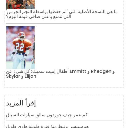
ما هي النسخة الأصلية التي 'تم حفظها بواسطة النجم الجرس'
التي تتمتع بأعلى صافي قيمة اليوم؟
أطفال إميت سميث: كل شيء عن Emmitt و Rheagen و
Skylar و Elijah
إقرأ المزيد
كم عمر جيف جوردون سائق سيارات السباق
هو سبنسر يرتبط منذ فترة طويلة هاوي طويل