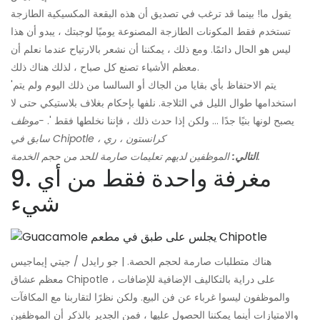
يقول ما! بينما قد ترغب في تصديق أن هذه البقعة المكسيكية الطازجة
تستخدم فقط المكونات الطازجة المصنوعة يوميًا لوجبتك ، يبدو أن هذا
ليس هو الحال دائمًا. ومع ذلك ، يمكننا أن نشعر بالارتياح عندما نعلم أن
معظم الأشياء تصنع كل صباح ، لذلك هناك ذلك.
'يتم الاحتفاظ بأي بقايا من الجاك أو السالسا من ذلك اليوم ولم يتم
استخدامها طوال الليل في الثلاجة. نلفها بإحكام بغلاف بلاستيكي حتى لا
يصبح لونها بنيًا جدًا ... ولكن إذا حدث ذلك ، فإننا نخلطها فقط '.
-موظف
سابق في Chipotle ، كرانستون ، ري
الموظفين لديهم تعليمات صارمة للحد من حجم الخدمة.
التالي:
9. مغرفة واحدة فقط من أي
شيء
هناك متطلبات صارمة لحجم الحصة. | جو رايدل / جيتي إيماجيس
معظم عشاق Chipotle على دراية بالتكاليف الإضافية للإضافات ،
والموظفون ليسوا غرباء عن فن البيع. ولكن نظرًا لتقاربنا مع المكافآت
والامتيازات أينما يمكننا الحصول عليها ، فمن الجدير بالذكر أن الموظفين