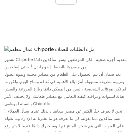
تشتهر Chipotle بتقديم أجرة صحية ، لكن الموظفين ليسوا متأكدين دائمًا
من مصدرها بالضبط. | جو رايدل / جيتي إيماجيس
يعد ضمان أن يتم الحصول على الطعام من مصادر محلية ونموه عضويًا
وتربيته بطريقة مسؤولة أمرًا بالغ الأهمية في ثقافة ومناخ اليوم. ولكن ما
لم تكن
بورتلاند
الشخصية ، ليس من الممكن دائمًا زيارة المزرعة والعيش
هناك لسنوات ومراقبة كيفية التعامل مع مصادر طعامك. ولا يختلف الأمر
بالنسبة لموظفي Chipotle.
'نحن لا نعرف حقًا الكثير عن مصدر طعامنا ، لذلك عندما يسأل العملاء ،
لسنا متأكدين مما نقوله. كل ما نعرفه هو ما تخبرنا به الإدارة وما تقوله
على العبوات التي يتم شحن المنتج فيها. وسنخبرك دائمًا عندما لا يتم رفع