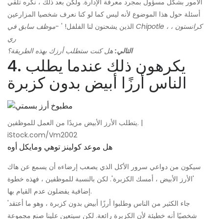
الأمور بشكل مسؤول بمجرد معرفة الإدارة. ولكن بعد ذلك ، نكره تلقي
أسئلة حول هذا الموضوع لأنه ليس كما لو كنا نعرف شخصيا المزارعين
الذين يشحنون لنا الفلفل! '
-موظف سابق في Chipotle ، كرانستون ،
ري
التالي:
هل كنت ستطلب أرزك بهذه الطريقة؟
4. يكرهون ذلك عندما يطلب
الناس أرزًا أبيض بدون كزبرة
يتطلب الأرز الأبيض مزيدًا من العمل للموظفين. |
iStock.com/Vm2002
هل موعد كولينز توهي ومايكل أوه
سيكون من دواعي سرور الأكل الذي يصعب إرضاءه أن يسمع عن هاك
'الأرز الأبيض ، أمسك الكزبرة'. لكن بالنسبة للموظفين ، فهذه خطوة
إضافية يفضلون عدم القيام بها.
'جاء الكثير من الناس وطلبوا أرزًا أبيض بدون كزبرة ، وهو ما أعتقد
شخصيًا أنه خطيئة لأن الكزبرة رائعة. لكن سيتعين علينا صنع مجموعة