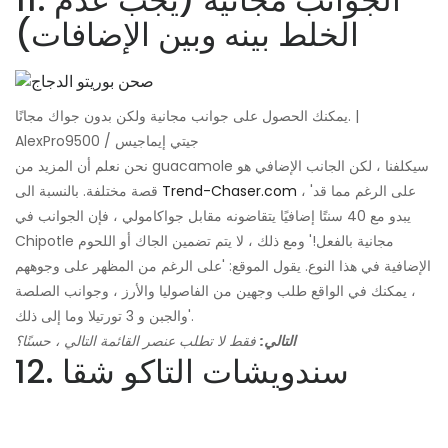
الخلط بينه وبين الإضافات)
يمكنك الحصول على جوانب مجانية ولكن بدون جواك مجانًا. |
AlexPro9500 / جيتي إيماجيس
نحن نعلم أن المزيد من guacamole سيكلفنا ، لكن الجانب الإضافي هو
، 'على الرغم مما قد
Trend-Chaser.com
قصة مختلفة. بالنسبة الى
يبدو مع 40 سنتًا إضافيًا يتقاضونه مقابل جواكامولي ، فإن الجوانب في
Chipotle مجانية بالفعل!' ومع ذلك ، لا يتم تضمين الجاك أو اللحوم
الإضافية في هذا النوع. يقول الموقع: 'على الرغم من المظهر على وجوههم
، يمكنك في الواقع طلب وجهين من الفاصوليا والأرز ، وجوانب الصلصة
والجبن و 3 تورتيلا وما إلى ذلك'.
التالي:
فقط لا تطلب عنصر القائمة التالي ، حسنًا؟
12. سندويشات التاكو شقا