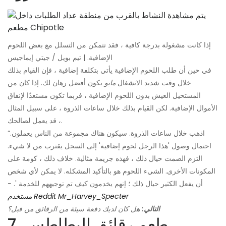
إذا كانت مشغولة بدرجة كافية ، فقد تتمكن من التسلل مع بعض اللحوم
الإضافية. | تيم بويل / جيتي إيماجيس
في حين أن طلب اللحوم الإضافية يأتي بتكلفة إضافية ، فإن القيام بذلك
خلال وقت شديد الانشغال
مايو
يكون أفضل رهان لك. إذا كان من
المستحيل العيش بدون اللحوم الإضافية ، فربما تكون مستعدًا لإنفاق
الأموال الإضافية. لكن القيام بذلك خلال ساعات الذروة ، على سبيل المثال
، قد يعمل لصالحك.
”اذهب خلال ساعات الذروة. سيكون هناك مجموعة من الناس يعملون.
احتمال وصول 'هذا الرجل لحوم إضافية' إلى السجل يقترب من لا شيء.
التزم الصمت حيال ذلك ، فهذه جريمة مثالية. خلاف ذلك ، كومة على
المكونات الأخرى. الشيء اللحوم هو بالتأكيد المشكله. لا يمكن لأي شخص
أن يفعل الكثير حيال ذلك ؛ إنهم يخدمون كيف تم توجيههم للخدمة '.
-
مستخدم Reddit Mr_Harvey_Specter
التالي:
هل كان لديك دفعة سيئة من الرقائق من قبل؟
7. طعم رقائق البطاطس