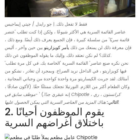
فقط لا تفعل ذلك. | جو رايدل / جيتي إيماجيس
عناصر القائمة السرية هي الأكثر شيوعًا ، ولكن إذا كنت تطلب 'عنصر
قائمة سريًا' من سلسلة كبيرة ، فإن الجميع يعرف ذلك أيضًا. ومع ذلك ،
فإن معرفة ذلك لن يمنعك من ذلك
يأمر كويزاريتو
بين حين وآخر ، أليس
كذلك؟ لم نكن نعتقد ذلك. وإليك ما يقوله الموظفون عن ذلك.
'نحن نكره صنع عناصر' القائمة السرية 'الخاصة بك. في كل مرة تطلب
فيها كويزاريتو ، في الداخل نريد الصراخ. وبمجرد أن تغادر ، نشكو من
أمثالك. لقد جربت الكيساريتو مرة واحدة كواحدة من وجباتي المجانية ،
وكان الطعام أكثر من اللازم. التورتيلا تجعلك ممتلئًا حقًا. (لأكون صادقًا ،
-موظف سابق في Chipotle ، كرانستون ، ري
إنه عبقري جدًا.) '
هناك المزيد من العناصر السرية التي يمكن الحصول عليها.
التالي:
2. يقوم الموظفون أحيانًا
باختلاق أغراضهم السرية