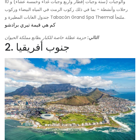
والوجبات (ستة وجبات إفطار وأربع وجبات غداء وخمسة عشاء) و 10
رحلات وأنشطة - بما في ذلك ركوب الرمث في المياه البيضاء وركوب
جندول الغابات المطيرة و Tabacón Grand Spa Thermal ملتجأ.
كم هي قيمة تيري برادشو
التالي:
حزمة عطلة خاصة للكبار بطابع مملكة الحيوان
2. جنوب أفريقيا