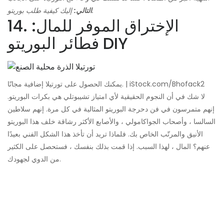
إليك كيفية طلب بوريتو.
التالي:
14. الإختراق الموفر للمال:
فطائر البوريتو DIY
يمكنك الحصول على تورتيلا إضافية مجانًا. | iStock.com/Bhofack2
لا شك في أن النجوم الحقيقية لأي امتياز تشيبوتلي هي بكرات البوريتو.
إنهم متمرسون في فن دحرجة البوريتو المثالية في كل مرة. إنهم سلاطين
السالسا ، وأصحاب الجواكامولي ، والأصابع الأكثر رشاقة خلف هذا البوريتو
الأنيق والمرتّب الخاص بك. فلماذا تريد أن تأخذ هذا الشكل الفني بعيدًا
عنهم؟ المال ، لهذا السبب. إذا قمت بذلك بنفسك ، فستحصل على الكثير
من الدوي لجهودك.