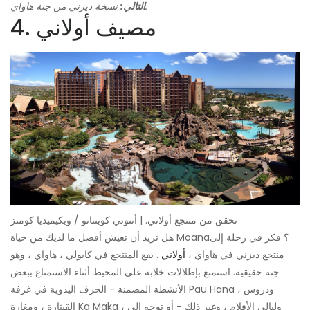
نسخة ديزني من جنة هاواي.
التالي:
4. مصيف أولاني
تحقق من منتجع أولاني. | أنتوني كوينتانو / ويكيميديا ​​كومنز
هل تريد أن تعيش أفضل ما لديك من حياة Moana؟ فكر في رحلة إلى
منتجع ديزني في هاواي ،
أولاني
. يقع المنتجع في كابولي ، هاواي ، وهو
جنة حقيقية. استمتع بإطلالات خلابة على المحيط أثناء الاستمتاع ببعض
الأنشطة المضمنة - الحرف اليدوية في غرفة Pau Hana ، ودروس
القيثارة ، ومغارة Ka Maka ، وليالي الأفلام ، وغير ذلك - أو توجه إلى