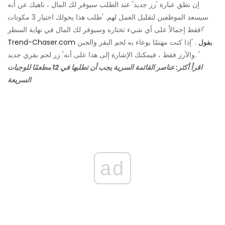
إن نطق عبارة 'زر جديد' عند الطلب سيوفر لك المال ، ناهيك عن أنه
سيسعد الموظفين لتقليل العمل لهم. 'طلب هذا يخولك اختيار 3 مكونات
فقط إجمالاً على أي شيء تختاره وسيوفر لك المال في نهاية السطر!'
Trend-Chaser.com يقول
. 'إذا كنت مهتمًا بوعاء به لحم البقر والجبن
والأرز فقط ، فيمكنك الإشارة إلى هذا على أنه' زر لحم بقري جديد. '
اقرأ أكثر: عناصر القائمة السرية يجب أن تطلبها في 12 مطعمًا للوجبات
السريعة
ad