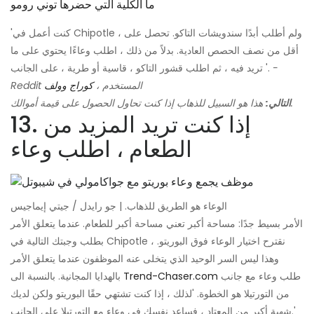
ما الكلية التي حضرها توني رومو
'كنت أعمل في Chipotle ، ولم أطلب أبدًا سندويشات التاكو. تحصل على
أقل من نصف الحصص العادية. بدلاً من ذلك ، اطلب وعاءًا يحتوي على ما
-
تريد فيه ، ثم اطلب قشور التاكو ، قاسية أو طرية ، على الجانب '.
Reddit المستخدم ،
كوراج وولف
هذا هو السبيل للذهاب إذا كنت تحاول الحصول على قيمة أموالك.
التالي:
13. إذا كنت تريد المزيد من
الطعام ، اطلب وعاء
الوعاء هو الطريق للذهاب. | جو رايدل / جيتي إيماجيس
الأمر بسيط جدًا: مساحة أكبر تعني مساحة أكبر للطعام. عندما يتعلق الأمر
بطلب وجبتك التالية في Chipotle ، نقترح اختيار الوعاء فوق البوريتو.
وهذا ليس السر الوحيد الذي يتخلى عنه الموظفون عندما يتعلق الأمر
طلب وعاء مع جانب
Trend-Chaser.com
بالهدايا المجانية. بالنسبة الى
من التورتيلا هو الخطوة. 'لذلك ، إذا كنت تشتهي حقًا البوريتو ولكن لديك
شهية أكبر من المعتاد ، فساعد نفسك في وعاء مع التورتيلا على الجانب.'