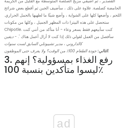
القصدير ، ثم أضيفي مزيج الصلصة المتوسطة مع القليل من الكريمة
الحامضة كصلصة. علاوة على ذلك ، سأضيف الجبن ثم أقطع بعض شرائح
اللحم ، وأضعها كلها على الشواية ، وأضع شيئًا ما لطهيها بالحمل الحراري.
ستحصل على هذه البيتزا ذات المظهر الجميل ، وكلها من مكونات
Chipotle. كنت سأبيعهم فقط بسعر وعاء - أنا متأكد من أنني كنت
سأفصل من العمل لقولي ذلك إذا كنت لا أزال أعمل هناك '.
- ديفين
كالداروني ، مدير تشيبوتلي السابق لست سنوات
جودة الطعام 100٪ من الوقت؟ ولا يعرف حتى الموظفون.
التالي:
3. رفع الغذاء بمسؤولية؟ إنهم
ليسوا متأكدين بنسبة 100٪
ad