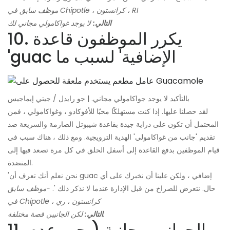
موظف سابق في Chipotle ، كرانستون ، RI
التالي:
لا يوجد غواكامولي مجاني لك
10. يكرر الموظفون قاعدة
'guac الإضافية' لسبب ما
بالتأكيد لا يوجد جواكامولي مجاني. | جو رايدل / جيتي إيماجيس
لقد حصلنا عليها. إذا كنت مستهلكًا محبًا للأفوكادو ، وغواكامولي ، فمن
المحتمل أن تكون على دراية جيدة بقاعدة شيبوتل الصارمة والسريعة ضد
تقديم 'جانب من غواكامولي' الهدية الترويجية. ومع ذلك ، هناك سبب في
قيام الموظفين بدفع القاعدة إلى أسفل الحلق في كل مرة تصعد فيها إلى
المنضدة.
'نحن نعلم أنك تعرف أن guac إضافي ، ولكن علينا أن نخبرك على أي
حال. نتعرض للصراخ من قبل الإدارة عندما لا نذكر ذلك '.
-موظف سابق
في Chipotle ، كرانستون ، ري
لكن الجانبين قصة مختلفة.
التالي:
11. الجوانب مجانية (يجب عدم