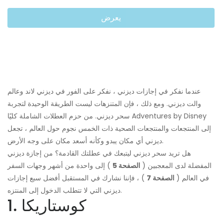
يعرض
عندما نفكر في إجازات ديزني ، نفكر على الفور في ديزني لاند وعالم
والت ديزني. ومع ذلك ، فإن المتنزهات ليست الطريقة الوحيدة لتجربة
سحر ديزني. من حزم العطلات الشاملة كليًا Adventures by Disney
إلى المنتجعات والمنتجعات الصحية ذات الخمس نجوم حول العالم ، تجعل
ديزني أي مكان يبدو وكأنه أسعد مكان على وجه الأرض.
هل تريد سحر ديزني ليتبعك في عطلتك القادمة؟ من إجازة ديزني
المفضلة لدى المعجبين (
الصفحة 5
) إلى واحدة من أشهر وجهات السفر
في العالم (
الصفحة 7
) ، فإننا نشارك في المستقبل أفضل سبع إجازات
ديزني التي لا تتطلب الدخول إلى المنتزه.
1. كوستاريكا