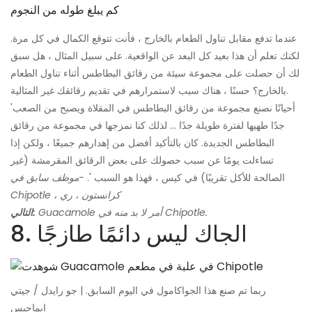
كم يبلغ طوله من النجوم
عندما تدفع مقابل تناول الطعام بالخارج ، فأنت تتوقع الكمال في كل مرة.
لكنك تعلم أن هذا بعيد كل البعد عن الواقعية. على سبيل المثال ، هل سبق
لك أن حصلت على مجموعة سيئة من رقائق البطاطس أثناء تناول الطعام
بالخارج؟ حسنًا ، هناك سبب لاستمرارهم في تقديم رقائقك غير المثالية.
'أحيانًا نصنع مجموعة من رقائق البطاطس في المقلاة ويصبح من الصعب
جدًا طهيها لفترة طويلة جدًا ... لذلك كنا نمزجها في مجموعة من رقائق
البطاطس الجديدة. كان بالتأكيد أفضل من إهدارهم جميعًا ، ولكن إذا
تساءلت يومًا عن سبب حصولك على بعض الرقائق المقرمشة (غير
الصالحة للأكل تقريبًا) في كيس ، فهذا هو السبب '.
-موظف سابق في
Chipotle ، كرانستون ، ري
Guacamole أمر لا بد منه في Chipotle.
التالي:
8. الجاك ليس دائمًا طازجًا
ربما تم صنع هذا الجواكامول في اليوم السابق. | جو رايدل / جيتي
إيماجيس