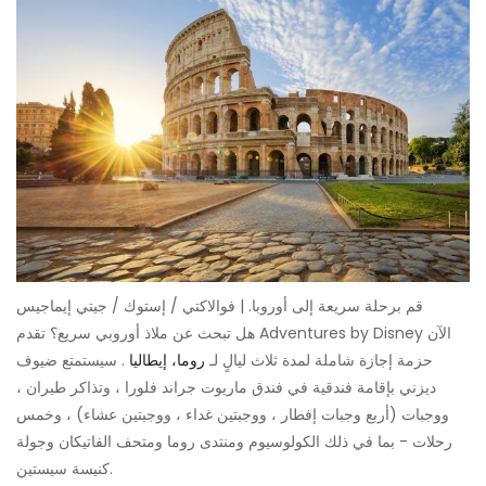
قم برحلة سريعة إلى أوروبا. | فوالاكتي / إستوك / جيتي إيماجيس
هل تبحث عن ملاذ أوروبي سريع؟ تقدم Adventures by Disney الآن
حزمة إجازة شاملة لمدة ثلاث ليالٍ لـ
روما، إيطاليا
. سيستمتع ضيوف
ديزني بإقامة فندقية في فندق ماريوت جراند فلورا ، وتذاكر طيران ،
ووجبات (أربع وجبات إفطار ، ووجبتين غداء ، ووجبتين عشاء) ، وخمس
رحلات - بما في ذلك الكولوسيوم ومنتدى روما ومتحف الفاتيكان وجولة
كنيسة سيستين.