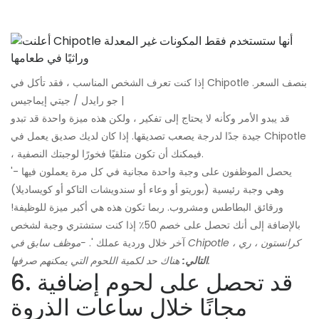
إذا كنت تعرف الشخص المناسب ، فقد تأكل في Chipotle بنصف السعر.
| جو رايدل / جيتي إيماجيس
قد يبدو الأمر وكأنه لا يحتاج إلى تفكير ، ولكن هذه ميزة واحدة قد تبدو
جيدة جدًا لدرجة يصعب تصديقها. إذا كان لديك صديق يعمل في Chipotle
، فيمكنك أن تكون متلقيًا فخورًا لوجبتك النصفية.
'يحصل الموظفون على وجبة واحدة مجانية في كل مرة يعملون فيها -
وهي وجبة رئيسية (بوريتو أو وعاء أو سندويشات التاكو أو كويساديلا)
ورقائق البطاطس ومشروب. ربما تكون هذه هي أكبر ميزة للوظيفة!
بالإضافة إلى أنك تحصل على خصم 50٪ إذا كنت ستشتري وجبة لشخص
-موظف سابق في Chipotle ، كرانستون ، ري
آخر خلال وردية عملك '.
هناك حد لكمية اللحوم التي يمكنهم صرفها.
التالي:
6. قد تحصل على لحوم إضافية
مجانًا خلال ساعات الذروة