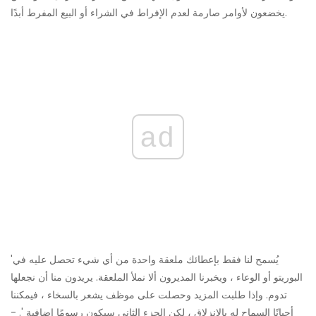
يخضعون لأوامر صارمة لعدم الإفراط في الشراء أو البيع المفرط أبدًا.
ad
'يُسمح لنا فقط بإعطائك ملعقة واحدة من أي شيء تحصل عليه في
البوريتو أو الوعاء ، ويخبرنا المديرون ألا نملأ الملعقة. يريدون منا أن نجعلها
تدوم. وإذا طلبت المزيد وحصلت على موظف يشعر بالسخاء ، فيمكننا
أحيانًا السماح له بالانزلاق ، لكن الجزء الثاني سيكون رسومًا إضافية '. -