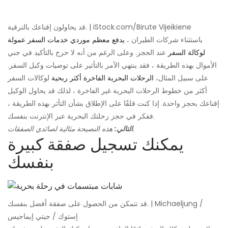
قد يحاولون إقناعك بالترقية. | iStock.com/Birute Vijeikiene
باستثناء شركات الطيران ،
يدفع معظم موردي خدمات السفر عمولة
لوكالة السفر
عند الحجز. وعلى الرغم من أنه لا حرج بالتأكيد في جني
الأموال بهذه الطريقة ، فقد ينتهي الأمر بالتأثير على توصيات وكيل السفر.
على سبيل المثال،
الرحلات البحرية الفاخرة أكثر ربحية
لوكالات السفر
أكثر من خطوط الرحلات البحرية غير الفاخرة ، لذلك قد يحاول الوكيل
إقناعك بحجز واحدة. إذا كنت قلقًا على الإطلاق بشأن التأثر بهذه الطريقة ،
ففكر في حجز رحلتك البحرية عبر الإنترنت بنفسك.
هذه النصيحة مثالية لصائدي الصفقات.
التالي:
يمكنك تسجيل صفقة كبيرة
بنفسك
قد تتمكن من الحصول على صفقة أفضل بنفسك. | Michaeljung /
إستوك / جيتي إيماجيس