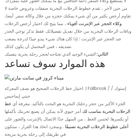
لا يستطيع وكلاء السفر دائمًا التنافس مع ما يمكنك العثور عليه بمفردك.
من حين لآخر ، تقدم خطوط الرحلات البحرية صفقات وعروض خاصة لا
تقاوم أرخص بكثير من أي شيء يمكنك حجزه من خلال وكالة سفر. أيضا،
وكلاء الحجز عبر الإنترنت أقوياء
، مما يتيح لك اختيار أرخص الرحلات
وباقات الرحلات البحرية من خلال تعديل تفضيلاتك. فقط تذكر توخي الحذر
عند الحجز عبر الإنترنت ؛ إذا كان هناك شيء يبدو جيدًا لدرجة يصعب
تصديقه ، فمن المحتمل أن يكون كذلك.
التالي:
الشيء الوحيد الذي تحتاجه لحجز رحلة بحرية بنفسك
هذه الموارد سوف تساعد
اختيار خط الرحلات الصحيح هو نصف المعركة. | Fallbrook / إستوك /
جيتي إيماجيس
الجزء الأكبر من حجز رحلتك البحرية هو البحث بالتأكيد. معرفة أي
خط
الرحلات البحرية مناسب لك
أمر حيوي لأنه يمكن أن يصنع تجربتك بأكملها
أو يكسرها. لحسن الحظ ، من السهل جدًا الاتصال بالإنترنت والعثور على
أعلى خطوط الرحلات البحرية تصنيفًا
. وبمجرد اتخاذ هذا القرار ، ستكون
في طريقك إلى رحلة بحرية مريحة.