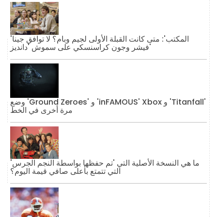
'المكتب': متى كانت القبلة الأولى لجيم وبام؟ لا توافق جينا
فيشر وجون كراسنسكي على سموش 'دانديز'
وضع 'Ground Zeroes' و 'inFAMOUS' Xbox و 'Titanfall'
مرة أخرى في الخط
ما هي النسخة الأصلية التي 'تم حفظها بواسطة النجم الجرس'
التي تتمتع بأعلى صافي قيمة اليوم؟