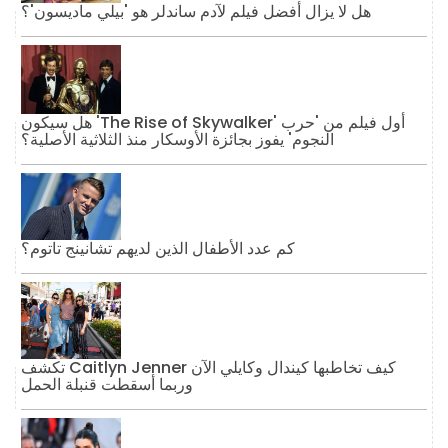
هل لا يزال أفضل فيلم لآدم ساندلر هو 'بيلي ماديسون'؟
هل سيكون 'The Rise of Skywalker' أول فيلم من 'حرب
النجوم' يفوز بجائزة الأوسكار منذ الثلاثية الأصلية؟
كم عدد الأطفال الذين لديهم تشانينج تاتوم؟
تكشف Caitlyn Jenner كيف تخاطبها كيندال وكايلي الآن
وربما أسقطت قنبلة الحمل