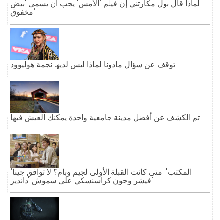
لماذا قال بول مكارتني إن فيلم 'الأمس' يجب أن يسمى 'بيض
مخفوق'
توقف عن سؤال مادونا لماذا ليس لديها نجمة هوليوود
تم الكشف عن أفضل مدينة جامعية واحدة يمكنك العيش فيها
'المكتب': متى كانت القبلة الأولى لجيم وبام؟ لا توافق جينا
فيشر وجون كراسنسكي على سموش 'دانديز'