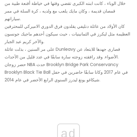
خلال الوباء ، كانت ابنته الكبرى تقضي وقتها في خياطة أقنعة طبية من
قمصان قديمة ، وكان مايك يلعب مع ولديه ، كرة السلة في ممر
سياراتهم.
كان الأولاد من عائلة دنليفي يقلدون فرق الدوري الاميركي للمحترفين
العظيمة مثل ليكرز في الثمانينيات ، حيث سيكون أحدهم ماجيك جونسون
والآخر كريم عبد الجبار.
على مر السنين ، بذلت عائلة Dunleavy قصارى جهدها للابتعاد عن
الأضواء. وقد رافقته زوجته سارة سابقًا في عدد قليل من الأحداث.
حضر زوجان NBA حدث Brooklyn Bridge Park Conservancy
Brooklyn Black Tie Ball في عام 2017 وكانا سابقًا حاضرين في حفل
شيكاغو يونغ ليدرز السنوي الرابع الأخضر في عام 2014.
ad