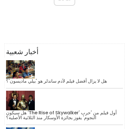
أخبار شعبية
هل لا يزال أفضل فيلم لآدم ساندلر هو 'بيلي ماديسون'؟
هل سيكون 'The Rise of Skywalker' أول فيلم من 'حرب
النجوم' يفوز بجائزة الأوسكار منذ الثلاثية الأصلية؟