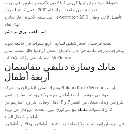
شقيقاها ، نيد ، وفيرجينيا كروتي كانا لاعبي لاكروس سابقين في ديوك.
تخرج نيد من جامعة ديوك عام 2010 وعمل كقائد للفريق.
في سنته الأخيرة ، فاز بجائزة Tewaaraton 2010 كأفضل لاعب وطني
لهذا العام.
لمن لعب تيري برادشو
لعبت فرجينيا ، أصغر شقيق لسارة ، أربع سنوات في جامعة ديوك
وتخرجت بدرجة علمية في علم الاجتماع. تشغل فرجينيا حاليًا منصب مدير
العمليات في وكالة الإعلانات McKinney.
مايك وسارة دنليفي يتقاسمان
أربعة أطفال
يشارك المدير العام الجديد لشركة Golden State Warriors ، مايك
دونليفي جونيور ، أربعة أطفال مع شريكة زوجته ، سارة دنليفي.
للزوجين ولدان يبلغان من العمر 7 و 11 عامًا ، وفتاتان تتراوح أعمارهم بين
12 و 3 سنوات
مقابلة
مع ميركوري نيوز ، تحدث الزوجان عن تربية
أطفالهما خلال الوباء.
قال الزوجان إنهما لم يحاولا إخفاء المحادثة عن أطفالهما وقالا إن أطفالهما