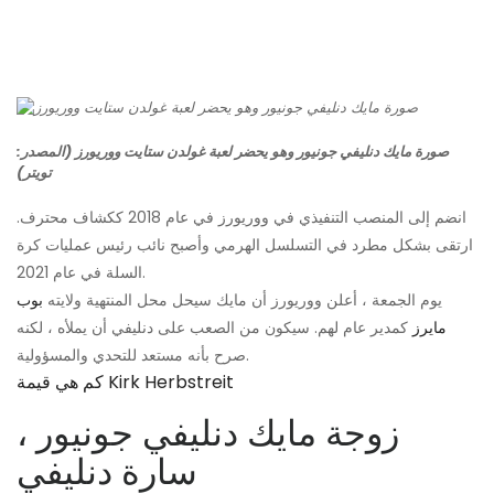
صورة مايك دنليفي جونيور وهو يحضر لعبة غولدن ستايت ووريورز (المصدر:
تويتر)
انضم إلى المنصب التنفيذي في ووريورز في عام 2018 ككشاف محترف.
ارتقى بشكل مطرد في التسلسل الهرمي وأصبح نائب رئيس عمليات كرة
السلة في عام 2021.
يوم الجمعة ، أعلن ووريورز أن مايك سيحل محل المنتهية ولايته
بوب
مايرز
كمدير عام لهم. سيكون من الصعب على دنليفي أن يملأه ، لكنه
صرح بأنه مستعد للتحدي والمسؤولية.
كم هي قيمة Kirk Herbstreit
زوجة مايك دنليفي جونيور ،
سارة دنليفي