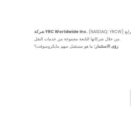
(NASDAQ: YRCW) أعلنت عن نتائجها للربع الرابع. YRC Worldwide هي شركة قابضة تقدم
شركة YRC Worldwide Inc.
من خلال شركاتها التابعة مجموعة من خدمات النقل.
رؤى الاستثمار:
ما هو مستقبل سهم مايكروسوفت؟