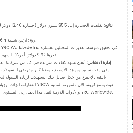
نتائج:
ارتفع بنسبة 6.4٪ إلى 1.19 مليار دولار مقارنة بالربع نفسه من العام السابق.
ربح:
قدرها 9.92 دولارًا أمريكيًا للسهم الواحد. وكان المحللون يتوقعون عائدات تبلغ 1.19 مليار دولار.
إدارة الاقتباس:
'نحن نشهد كفاءات متزايدة في كل من شركاتنا العا
بالثقة بالإجماع من خلال تعديل تلك التسهيلات لزيادة السيولة ل
ى كانت القبلة الأولى لجيم وبام؟ لا
العقارات الزائدة وزيادة مرونتنا ا
والأدوات اللازمة لنقل هذا العمل إلى المستوى التالي ، 'صرح بذلك جيمس ويلش ، الرئيس التنفيذي لشركة YRC Worldwide.
inF