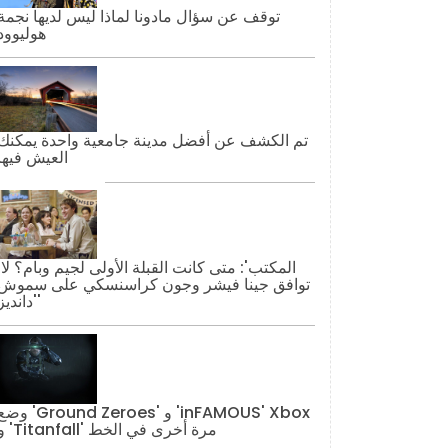
توقف عن سؤال مادونا لماذا ليس لديها نجمة
هوليوود
تم الكشف عن أفضل مدينة جامعية واحدة يمكنك
العيش فيها
'المكتب': مت
توافق جينا فيشر وجون كراسنسكي على سموش
'دانديز'
وضع 'Ground Zeroes' و 'AMOUS' Xbox
و 'Titanfall' مرة أخرى في الخط