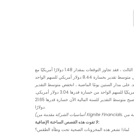
لم تحقق الشركة الآن التقديرات في الربعين الماضيين. في الربع الثالث ، فقد تجاوز التوقعات بمقدار 1.48 دولارًا أمريكيًا مع
. على مدار الستين يومًا الماضية ، انخفض متوسط ​​التقدير
للربع الأول من السنة المالية التالية إلى خسارة قدرها 4.02 دولارًا أمريكيًا للسهم الواحد من خسارة قدرها 3.04 دولار أمريكي.
بانخفاض عن خسارة قدرها 19.83 دولارًا للسهم قبل ستين يومًا ، أصبح متوسط ​​التقدير للسنة المالية الآن خسارة قدرها 21.65
دولارًا.
لا تفوت هذه القصص الساخنة الإضافية:
لماذا تشعر هذه المخزونات الصحية تحت وطأة الطقس؟