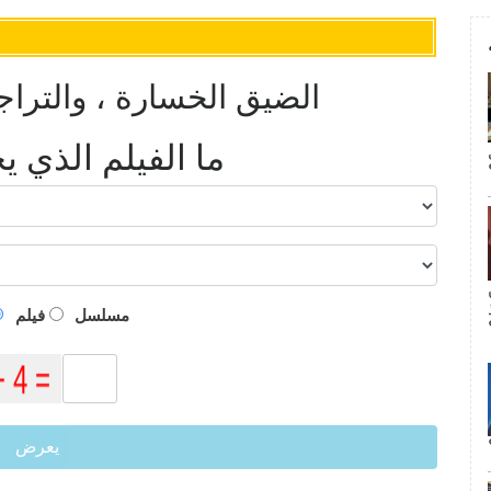
أرباح YRCW: الضيق الخسارة ، وال
ما الفيلم الذي 
م
مسلسل
فيلم
يعرض