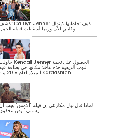
تكشف Caitlyn Jenner كيف تخاطبها كيند
وكايلي الآن وربما أسقطت قنبلة الحمل
حاولت Kendall Jenner الحصول على نج
البوب ​​الريفية هذه لتأخذ مكانها في بطاقة عيد
الميلاد لعام 2019 من Kardashian
لماذا قال بول مكارتني إن فيلم 'الأمس' يجب أن
يسمى 'بيض مخفوق'