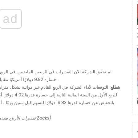
ad
خسارة 9.92 دولارًا أمريكيًا مقابل متوسط ​​تقدير بخسارة 8.44 دولار أمريكي للسهم الواحد.
يتطلع:
التوقعات لأداء الشركة في الربع القادم غير مواتية بشكل متزايد
(أساسيات الشركة مقدمة من Xignite Financials. تقديرات الأرباح مقدمة من Zacks)