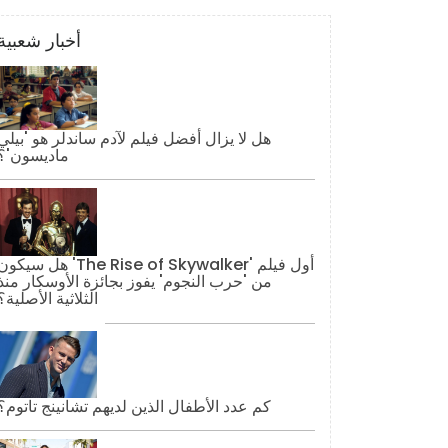
أخبار شعبية
هل لا يزال أفضل فيلم لآدم ساندلر هو 'بيلي
ماديسون'؟
هل سيكون 'The Rise of Skywalker' أول فيل
من 'حرب النجوم' يفوز بجائزة الأوسكار منذ
الثلاثية الأصلية؟
كم عدد الأطفال الذين لديهم تشانينج تاتوم؟