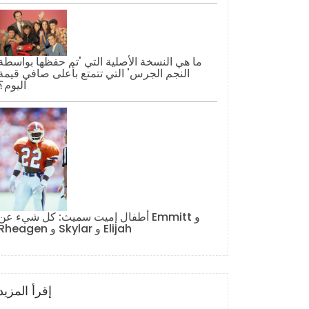
ما هي النسخة الأصلية التي 'تم حفظها بواسطة
النجم الجرس' التي تتمتع بأعلى صافي قيمة
اليوم؟
أطفال إميت سميث: كل شيء عن Emmitt و
Rheagen و Skylar و Elijah
إقرأ المزيد