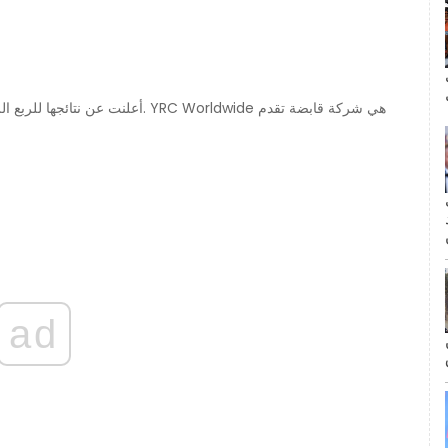
ال
مة
ad