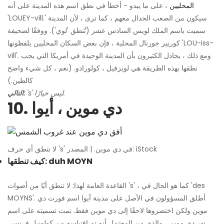
المحليين
، على ما يبدو - أخطأ في نطق اسم هذه المدينة على أنه
'LOUEY-vill.' سيكون من الصعب الجدال معهم ، كما ترى ، لأن المدينة
سميت باسم الملك لويس السادس عشر (تُنطق 'لوي'). ووفقًا لصحيفة
كوريير جورنال المحلية ، فإن بعض السكان المحليين يلفظونها 'LOU-iss-
vill'. ومع ذلك ، يجادل الكثيرون بأن المدينة الوحيدة في أمريكا التي يجب
نطقها بهذه الطريقة هي لويزفيل ، كولورادو. (نعم ، كل شيء واضح
كالطين.)
's' ليس خيارًا.
التالي:
10. دي موين ، أيوا
لا تنطق أي حرف 's' في دي موين. | المصدر: iStock
كيف تنطقها: duh MOYN
القاعدة العامة لهذا: لا تنطق أيًا من أصوات 's' ، كما هو الحال في 'des
MOYNS'. أطلق المسؤولون في الأصل على مدينة آيوا اسم فورت دي
موين ولكن اختصروها لاحقًا إلى دي موين فقط. تمت تسميته على اسم
نهر دي موين ، والذي من المحتمل أنه تم اقتباسه من كولونيل فرنسي