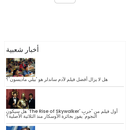
أخبار شعبية
هل لا يزال أفضل فيلم لآدم ساندلر هو 'بيلي ماديسون'؟
هل سيكون 'The Rise of Skywalker' أول فيلم من 'حرب
النجوم' يفوز بجائزة الأوسكار منذ الثلاثية الأصلية؟