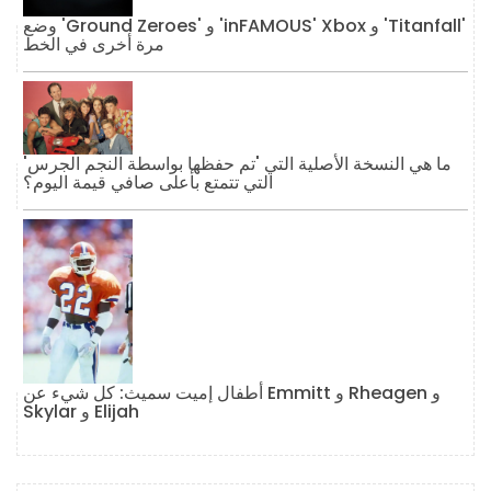
وضع 'Ground Zeroes' و 'inFAMOUS' Xbox و 'Titanfall'
مرة أخرى في الخط
ما هي النسخة الأصلية التي 'تم حفظها بواسطة النجم الجرس'
التي تتمتع بأعلى صافي قيمة اليوم؟
أطفال إميت سميث: كل شيء عن Emmitt و Rheagen و
Skylar و Elijah