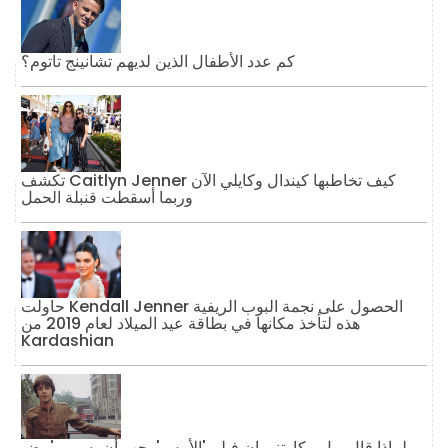
كم عدد الأطفال الذين لديهم تشانينج تاتوم؟
تكشف Caitlyn Jenner كيف تخاطبها كيندال وكايلي الآن
وربما أسقطت قنبلة الحمل
حاولت Kendall Jenner الحصول على نجمة البوب ​​الريفية
هذه لتأخذ مكانها في بطاقة عيد الميلاد لعام 2019 من
Kardashian
لماذا قال بول مكارتني إن فيلم 'الأمس' يجب أن يسمى 'بيض