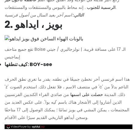
. إنه محاط بالبيوس والمستنقعات والمستنقعات.
الرسمية للجنوب
التالي:
اسم آخر بعيد المنال من أصول فرنسية
2. بويز ، ايداهو
تقع جميع متاحف Boise الـ 17 على مسافة قريبة. | نولزجاليري / جيتي
إيماجيس
كيف تنطقها: BOY-see
هذا اسم فرنسي آخر نخطئ جميعًا في نطقه. بقدر ما تغري نطق الحرف
'z' في منتصف الاسم ، فلا تفعل ذلك. استخدم الصوت 'c' الناعم بدلاً من
ذلك. المدينة
حصلت على اسمها
من صائدي الفراء الكنديين الفرنسيين
الذين أشاروا إلى الأشجار هناك باسم 'ليه بوا'. على عكس العديد من
المجتمعات ، يمكن المشي في بويز تمامًا ؛ يمكنك الوصول إلى 17 متاحفًا
وسجن أيداهو التاريخي القديم سيرًا على الأقدام.