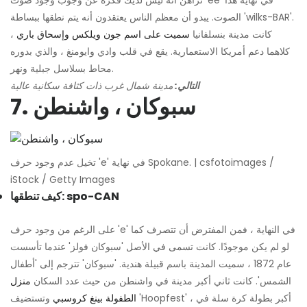
نراهن أنه ليس لديك فكرة عن وجوب وجود صوت 'ee' في نهاية هذا
الصوت. يبدو أن معظم الناس يعتقدون أنه يتم نطقها ببساطة 'wilks-BAR'.
كانت مدينة بنسلفانيا
سميت على اسم جون ويلكس وإسحاق باري
،
كلاهما دعم أمريكا الاستعمارية. يقع في قلب وادي وايومنغ ، والذي بدوره
محاط بسلاسل جبلية ونهر.
التالي:
مدينة شمال غرب ذات كثافة سكانية عالية
7. سبوكان ، واشنطن
تخيل عدم وجود حرف 'e' في نهاية Spokane. | csfotoimages /
iStock / Getty Images
كيف تنطقها: spo-CAN
على الرغم من وجود حرف 'e' في النهاية ، فمن المفترض أن تتصرف كما
لو لم يكن موجودًا. كانت تسمى في الأصل 'سبوكان فولز' عندما تأسست
عام 1872 ، سميت المدينة باسم قبيلة هندية. 'سبوكان' تترجم إلى 'أطفال
الشمس'. كانت ثاني أكبر مدينة في واشنطن من حيث عدد السكان
منزل
الطفولة بينغ كروسبي
وتستضيف 'Hoopfest' ، أكبر بطولة كرة سلة في