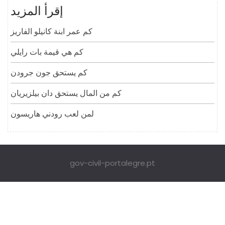
إقرأ المزيد
كم عمر ابنة كانيلو الفاريز
كم هي قيمة بات رايلي
كم يستحق جون جرودن
كم من المال يستحق دان بيلزيريان
لمن لعب رودني هاريسون
gov-civil-portalegre.pt