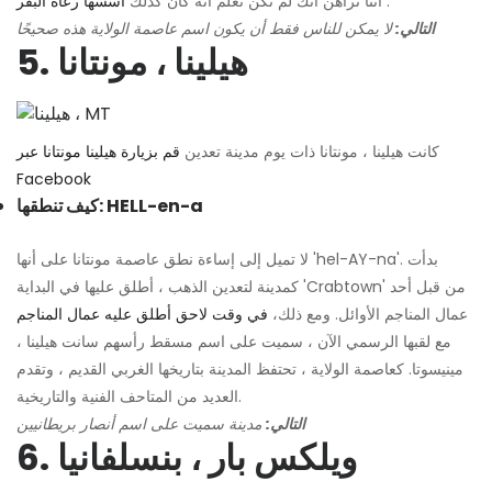
.
أننا نراهن أنك لم تكن تعلم أنه كان كذلك
أسسها رعاة البقر
التالي:
لا يمكن للناس فقط أن يكون اسم عاصمة الولاية هذه صحيحًا
5. هيلينا ، مونتانا
كانت هيلينا ، مونتانا ذات يوم مدينة تعدين
قم بزيارة هيلينا مونتانا عبر
Facebook
كيف تنطقها: HELL-en-a
لا تميل إلى إساءة نطق عاصمة مونتانا على أنها 'hel-AY-na'. بدأت
كمدينة لتعدين الذهب ، أطلق عليها في البداية 'Crabtown' من قبل أحد
عمال المناجم الأوائل. ومع ذلك،
في وقت لاحق أطلق عليه عمال المناجم
مع لقبها الرسمي الآن ، سميت على اسم مسقط رأسهم سانت هيلينا ،
مينيسوتا. كعاصمة الولاية ، تحتفظ المدينة بتاريخها الغربي القديم ، وتقدم
العديد من المتاحف الفنية والتاريخية.
التالي:
مدينة سميت على اسم أنصار بريطانيين
6. ويلكس بار ، بنسلفانيا