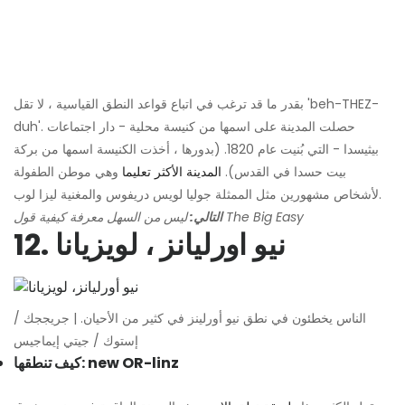
بقدر ما قد ترغب في اتباع قواعد النطق القياسية ، لا تقل 'beh-THEZ-
duh'. حصلت المدينة على اسمها من كنيسة محلية - دار اجتماعات
بيثيسدا - التي بُنيت عام 1820. (بدورها ، أخذت الكنيسة اسمها من بركة
بيت حسدا في القدس).
المدينة الأكثر تعليما
وهي موطن الطفولة
لأشخاص مشهورين مثل الممثلة جوليا لويس دريفوس والمغنية ليزا لوب.
ليس من السهل معرفة كيفية قول The Big Easy
التالي:
12. نيو اورليانز ، لويزيانا
الناس يخطئون في نطق نيو أورلينز في كثير من الأحيان. | جريججك /
إستوك / جيتي إيماجيس
كيف تنطقها: new OR-linz