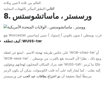
العالم بين ثلاثة لاعبين وثلاثة.
التالي:
النطق المتأثر باللهجات المحلية
8. ورسستر ، ماساتشوستس
تقع Worcester غرب بوسطن. | شون بافوني / إستوك / جيتي إيماجيس
كيف تنطقه: WUSS-ter
على عكس طريقة تهجئة الاسم ، امتنع عن لفظه 'WOR-ches-ter' أو
'WOR-sess-ter'. ومع ذلك ، نظرًا لأن المدينة تقع بالقرب من بوسطن ،
فقد يترك السكان المحليون لهجاتهم ويقولون 'WUSS-tah'. غالبًا ما يُرمز
إليه بقلب ، كما يُشار إليه على أنه قلب الكومنولث. يمكن أن يكون الرمز
في ورسيستر.
مرتبطًا أيضًا بحقيقة أن
تم اختراع بطاقات عيد الحب