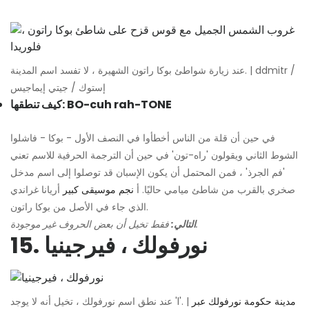
عند زيارة شواطئ بوكا راتون الشهيرة ، لا تفسد اسم المدينة. | ddmitr /
إستوك / جيتي إيماجيس
كيف تنطقها: BO-cuh rah-TONE
في حين أن قلة من الناس أخطأوا في النصف الأول - بوكا - فاشلوا
الشوط الثاني ويقولون 'راه-تون' في حين أن الترجمة الحرفية للاسم تعني
'فم الجرذ' ، فمن المحتمل أن يكون الإسبان قد توصلوا إلى اسم مدخل
صخري بالقرب من شاطئ ميامي حاليًا. أ
نجم موسيقى كبير
أريانا غراندي
الذي جاء في الأصل من بوكا راتون.
فقط تخيل أن بعض الحروف غير موجودة.
التالي:
15. نورفولك ، فيرجينيا
مدينة حكومة نورفولك عبر
عند نطق اسم نورفولك ، تخيل أنه لا يوجد 'l'. |