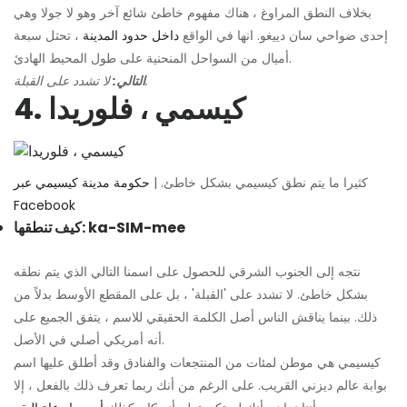
بخلاف النطق المراوغ ، هناك مفهوم خاطئ شائع آخر وهو لا جولا وهي
إحدى ضواحي سان دييغو. انها في الواقع
داخل حدود المدينة
، تحتل سبعة
أميال من السواحل المنحنية على طول المحيط الهادئ.
لا تشدد على القبلة.
التالي:
4. كيسمي ، فلوريدا
كثيرا ما يتم نطق كيسيمي بشكل خاطئ. |
حكومة مدينة كيسيمي عبر
Facebook
كيف تنطقها: ka-SIM-mee
نتجه إلى الجنوب الشرقي للحصول على اسمنا التالي الذي يتم نطقه
بشكل خاطئ. لا تشدد على 'القبلة' ، بل على المقطع الأوسط بدلاً من
ذلك. بينما يناقش الناس أصل الكلمة الحقيقي للاسم ، يتفق الجميع على
أنه أمريكي أصلي في الأصل.
كيسيمي هي موطن لمئات من المنتجعات والفنادق وقد أطلق عليها اسم
بوابة عالم ديزني القريب. على الرغم من أنك ربما تعرف ذلك بالفعل ، إلا