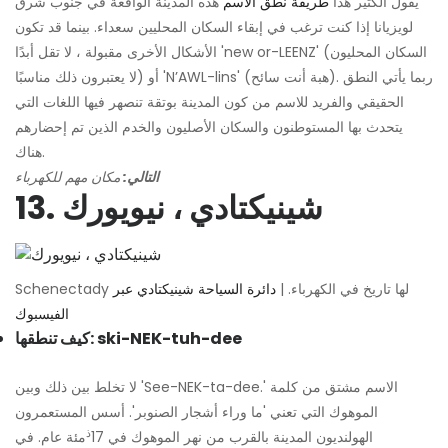
يقول الكثير هذا
طريقة نطق الاسم
هذه المدينة الواقعة في جنوب شرق
لويزيانا إذا كنت ترغب في إبقاء السكان المحليين سعداء. بينما قد تكون
الأشكال الأخرى مقبولة ، لا تقل أبدًا 'new or-LEENZ' (السكان المحليون
لا يعتبرون ذلك مناسبًا) أو 'N’AWL-lins' (هبة أنت سائح). ربما يأتي النطق
الحقيقي والفريد للاسم من كون المدينة بوتقة تنصهر فيها اللغات التي
يتحدث بها المستوطنون والسكان الأصليون والخدم الذين تم إحضارهم
هناك.
التالي:
مكان مهم للكهرباء
13. شينيكتادي ، نيويورك
Schenectady لها تاريخ في الكهرباء. |
دائرة السياحة شينيكتادي عبر
الفيسبوك
كيف تنطقها: ski-NEK-tuh-dee
لا تخلط بين ذلك وبين 'See-NEK-ta-dee.' الاسم مشتق من كلمة
الموهوك التي تعني 'ما وراء أشجار الصنوبر'. أسس المستعمرون
ذ
الهولنديون المدينة بالقرب من نهر الموهوك في 17
مئة عام. في