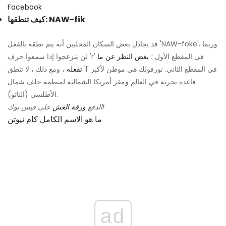
Facebook
كيف تنطقها: NAW-fik
قد يجادل بعض السكان المحليين أنه يتم نطقه بالفعل 'NAW-foke'. وربما
لن ينزعجوا إذا سمعوا حرف 'r' في المقطع الأول ؛
بغض النظر عن ما
تفعله
، ومع ذلك ، لا تنطق 'l' في المقطع الثاني. نورفولك هي موطن لأكبر
قاعدة بحرية في العالم ومقر أمريكا الشمالية لمنظمة حلف شمال
الأطلسي (الناتو).
على فيس بوك!
الدفع
ورقة الغش
ما هو الاسم الكامل كام نيوتن
ad