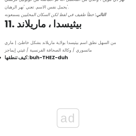
يحمل نفس الاسم. تعني 'نهر الرهبان'.
التالي:
خطأ طفيف في لفظ لكن السكان المحليين يسمعونه
11. بيثيسدا ، ماريلاند
من السهل نطق اسم بيثيسدا بولاية ماريلاند بشكل خاطئ. | ماري
ماتسوري / وكالة الصحافة الفرنسية / غيتي إيماجز
كيف تنطقها: buh-THEZ-duh
ad