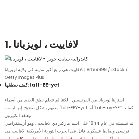
1. لافاييت ، لويزيانا
لافاييت هي رابع أكبر مدينة في ولاية لويزيانا. | Arte9999 / iStock /
Getty Images Plus
كيف تنطقها: laff-EE-yet
اشترينا لويزيانا من الفرنسيين ، لكننا لم نتعلم نطق العديد من أسماء
مدنهم بشكل صحيح. إنها ليست 'Lah-FEY-yet' أو 'Lah-fay-YET' ، كما
يعتقد الكثيرون.
تم تسميته في عام 1844 على اسم ماركيز دي لافاييت ، وهو أرستقراطي
فرنسي وضابط عسكري قاتل في الحرب الثورية الأمريكية. لافاييت هي
رابع أكبر مدينة في الولاية وقد أطلق عليها اسم
عاصمة كاجون غير