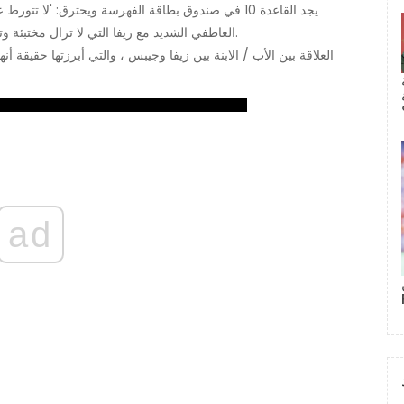
العاطفي الشديد مع زيفا التي لا تزال مختبئة وتبتعد عن حبيبها السابق توني وابنتها تاليا خوفًا على سلامتهما.
العلاقة بين الأب / الابنة بين زيفا وجيبس ، والتي أبرزتها حقيقة أ
ad