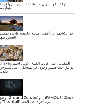
توقف عن سؤال مادونا لماذا ليس لديها نجمة
هوليوود
تم الكشف عن أفضل مدينة جامعية واحدة يمكنك
العيش فيها
'المكتب': مت
توافق جينا فيشر وجون كراسنسكي على سموش
'دانديز'
وضع 'Ground Zeroes' و 'AMOUS' Xbox
و 'Titanfall' مرة أخرى في الخط