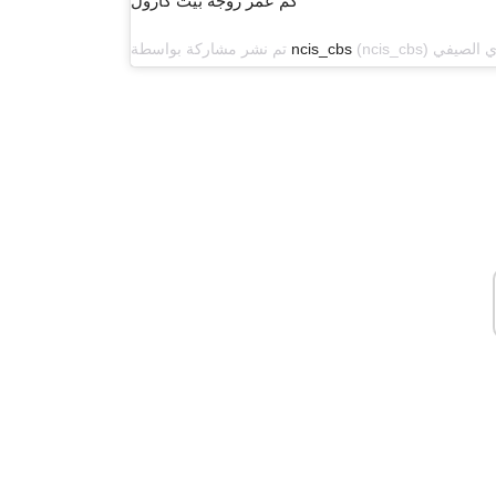
كم عمر زوجة بيت كارول
ncis_cbs
تم نشر مشاركة بواسطة