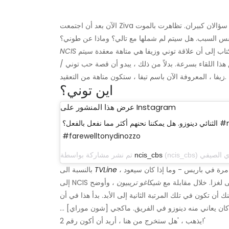
الآن بعد أن اجتمعت Ziva مع زملائها السابقين والتقت بأعضاء جدد في الفريق ، لا يزال هناك سؤالان كبيران. تظاهرت بالموت
لنفس السبب. هل سيتم لم شملها مع تالي؟ وماذا عن طوني؟
الكتاب لا يندفعون نحو نهاية السمة المميزة لعلاقة الحب تلك. يلمح الكتاب إلى أن علاقة توني وزيفا هي متاهة معقدة سيتم
NCIS
 اللقاء بسرعة. بدلاً من ذلك ، يبدو أن قصة حب توني /
زيفا ، المعروفة الآن باسم تيفا ، ستكون متاهة من التعقيد.
اين توني؟
عرض هذا المنشور على Instagram
الثنائي دينوزو. هل يمكننا نحنهم أكثر مما نفعل بالفعل؟ #ncis
#farewelltonydinozzo
ncis_cbs
تم نشر مشاركة بواسطة
، تورط توني المحتمل في بقاء زيفا مختبئًا ، حيث هو الآن - شوهد آخر مرة في باريس - وما إذا كان سيعود
TVLine
بالنسبة الى
NCI يبقى لغزا. خلال مقابلة مع
شيكاغو تريبيون
 أن تكون في تلك المرتبة الثانية إلى الأبد. بدأ هذا في أن
ي كان يعاني منه دينوزو في الفريق. ماكجي [شون موراي] ...
يذهب ، 'هل ستخرج من هنا ، أريد أن أكون رقم 2!'