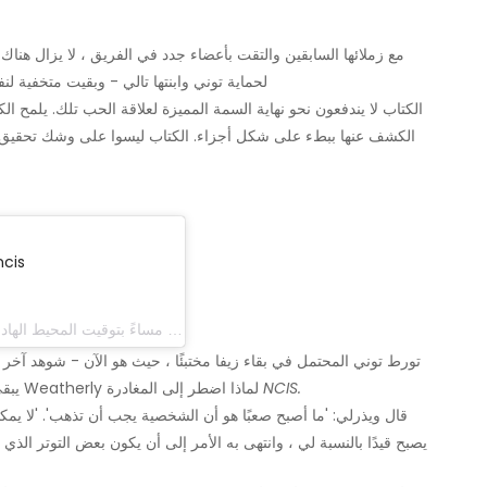
لحماية توني وابنتها تالي - وبقيت متخفية 
الكشف عنها ببطء على شكل أجزاء. الكتاب ليسوا على وشك تحقيق هذا
(ncis_cbs) في 13 مايو 2016 الساعة 7:32 مساءً بتوقيت المحيط الهادي الصيفي
NCIS.
، وأوضح Weatherly لماذا اضطر إلى المغادرة
إلى S
قال ويذرلي: 'ما أصبح صعبًا هو أن الشخصية يجب أن تذهب'. 'لا يمكنك
يصبح قيدًا بالنسبة لي ، وانتهى به الأمر إلى أن يكون بعض التوتر الذ