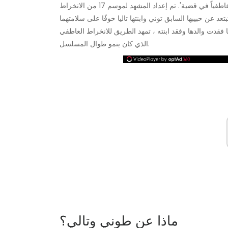
يجد القاعدة 10 في صندوق بطاقة الفهرسة ويحترق: 'لا تتورط عاطفياً في قضية'. تم إعداد المشهد لموسم 17 من الانخراط
نها فقدت والدها وفقد ابنته ، تمهد الطريق للانخراط العاطفي
الذي كان ينمو طوال المسلسل.
ماذا عن طوني وتالي؟