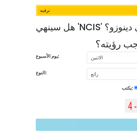
ترفيه
توني دينوزو؟
يجب رؤيته؟
يوم الأسبوع:
النوع:
يكتب: