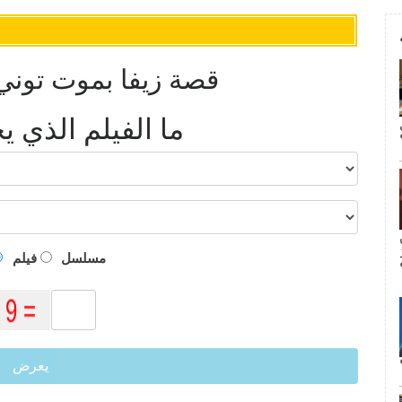
هل سينهي 'NCIS' قصة زيفا بموت 
ما الفيلم الذي 
م
مسلسل
فيلم
يعرض