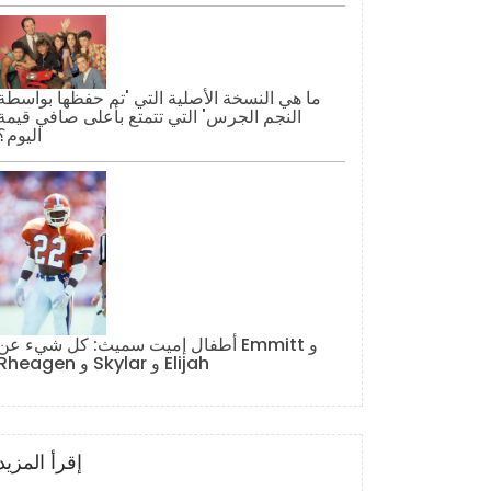
ما هي النسخة الأصلية التي 'تم حفظها بواسطة
النجم الجرس' التي تتمتع بأعلى صافي قيمة
اليوم؟
أطفال إميت سميث: كل شيء عن Emmitt و
Rheagen و Skylar و Elijah
إقرأ المزيد