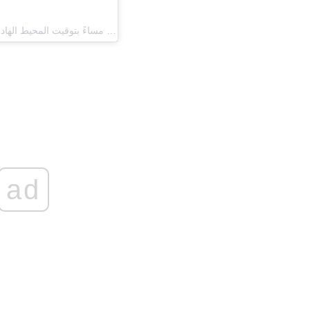
(ncis_cbs) في 17 أيار (مايو) 2016 الساعة 8:22 مساءً بتوقيت المحيط الهادي الصيفي
ad