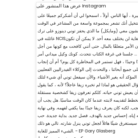
عرض هذا المنشور على Instagram
رة ، أيها الناس. أولاً ، اسمحوا لي أن أشكركم جميعًا على
 نتخيل أنك تشعر بمجموعة واسعة من المشاعر في الوقت
اقشون معي (ومايكل) ما الذي يحفز توني دينوزو على ترك
عائلته في NCIS؟ يجب أن يكون شيئًا قويًا للغاية لن يختلف معه أحد. لا يمكن أن تكون
 الأمر متعلقًا بالمال. حتى أنني كافحت مع كونها من أجل
 ... جلسنا في غرفة الكتاب نتحدث. كونك وكيل ميداني أمر
ًا وحيدًا ، فهل تستمر في المخاطرة كل يوم؟ أم أن إنجاب
جميع أبحاثنا ، والتحدث إلى الوكلاء الفيدراليين الفعليين
المؤكد أنه يغير الأشياء. والآن سيفعل توني أي شيء لتلك
ل الحقيقي هو لماذا لم تخبره زيفا عاجلاً؟ لأنه ، كما يقول
ا أن يعيش توني حياته. كلكم تعرفون زيفا كشخصية مستقلة
 تخطط لتقديمه لابنته عندما كان الوقت مناسبًا. هل يجب أن
. لكنه كان يعرف زيفا جيدًا بما يكفي لفهمه. وفي نهاية
ته إياه. إحساس جديد بالهدف. فصل جديد. بداية جديدة. حب
 سيستغرق شيئًا هائلاً لجعل توني ينزل شارته. تالي هو ذلك
الشيء المميز للغاية. - EP Gary Glasberg