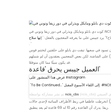
NCI
كوت دي بابلو ومايكل ويذرلي في دور زيفا وتوني في
ح؟' يرد جيبس ​​على ما يعرفه المعجبون بالفعل: '
إنها سلاح
. '
أن تسود في سعيها. تبقت دي بابلو على حلقتين لتختتم قوس
) على الشاشة. لكن بعض المعجبين يعتقدون أن لم شملهم
قد يكون سيئًا مما كان متوقعًا.
العميل جيبس ​​يحرق 'قاعدة'
عرض هذا المنشور على Instagram
To Be Conti…' إلى اللقاء الأسبوع المقبل. #NCIS
ncis_cbs
تم نشر مشاركة بواسطة
ي (إميلي ويكرشام) انخرطت عاطفيا في ربط الأطراف السائبة لإحدى حالات
زيفا. يدرك أن القاعدة رقم 10 له 69 قاعدة لم يعد ينطبق.