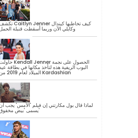
تكشف Caitlyn Jenner كيف تخاطبها كيند
وكايلي الآن وربما أسقطت قنبلة الحمل
حاولت Kendall Jenner الحصول على نج
البوب ​​الريفية هذه لتأخذ مكانها في بطاقة عيد
الميلاد لعام 2019 من Kardashian
لماذا قال بول مكارتني إن فيلم 'الأمس' يجب أن
يسمى 'بيض مخفوق'