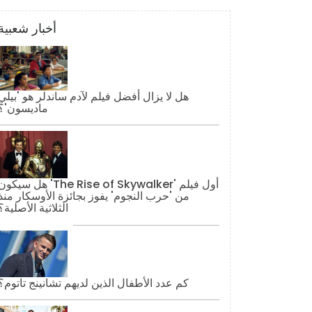
أخبار شعبية
هل لا يزال أفضل فيلم لآدم ساندلر هو 'بيلي
ماديسون'؟
هل سيكون 'The Rise of Skywalker' أول فيل
من 'حرب النجوم' يفوز بجائزة الأوسكار منذ
الثلاثية الأصلية؟
كم عدد الأطفال الذين لديهم تشانينج تاتوم؟