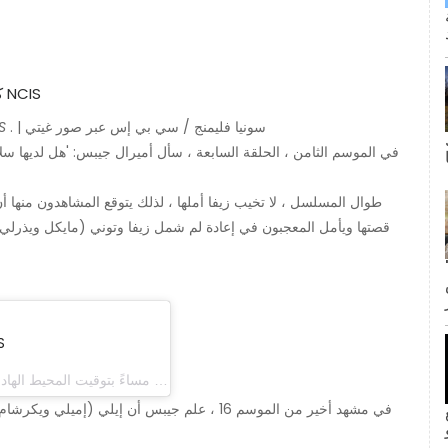
. | سونيا فليمنج / سي بي إس عبر صور غيتي
S
في الموسم الثامن ، الحلقة السابعة ، سأل أميرال جيبس: 'هل لديها سلا
طوال المسلسل ، لا تخيب زيفا أملها ، لذلك يتوقع المشاهدون منها 
قصتها ويأمل المعجبون في إعادة لم شمل زيفا وتوني (مايكل ويذرلي
ى كانت القبلة الأولى لجيم وبام؟ لا
'nued
(ncis_cbs) في 24 سبتمبر 2019 الساعة 9:37 مساءً بتوقيت المحيط الهادي الصيفي
في مشهد أخير من الموسم 16 ، علم جيبس ​​أن إيل
inF