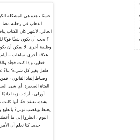
حسنًا ، هذه هي المشكلة الكبي
الذهاب في رحلته معنا.
الحالي. لأشهر كان الكتاب ين
وظيفة أخرى. لا يمكن أن يكون
علاقة أخرى. ساعات ... أيام
خطير. وإذا كنت فجأة والد
طفل يغير كل شيء؟ بناءً على 
وضباط إنفاذ القانون ، فمن 
الفتاة الصغيرة. أي شئ. السؤا
أورلي ، أرادت زيفا دائمً
بشدة. نعتقد حقًا أنها كانت
يحبط ويغضب توني؟ بالطبع يجب
اليوم ، انظروا إلى ما أعط
جديد. كنا نعلم أن الأمر