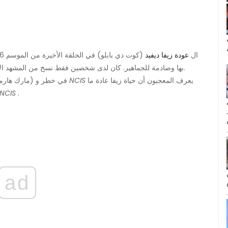
ال
ال
عودة زيفا ديفيد
بها وصادمة للجماهير. كان لدى شخصين فقط نسخ من المشهد الأخير. تم تصويره في وقت متأخر من الليل في موقع مغلق.
يعرف المعجبون أن حياة زيفا عادة ما
NCIS
يعود زيفا لأن حياة رئيس NCIS LeRoy Jethro Gibb (مارك هارمون) في خطر و
NCIS
.
مة
ad