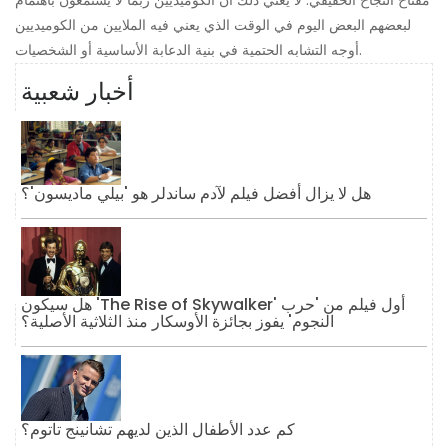
لبعضهم البعض اليوم في الوقت الذي يعني فيه الملايين من الكوميديين
أوجه التشابه الحتمية في بنية الدعابة الأساسية أو الشخصيات.
أخبار شعبية
هل لا يزال أفضل فيلم لآدم ساندلر هو 'بيلي ماديسون'؟
هل سيكون 'The Rise of Skywalker' أول فيلم من 'حرب
النجوم' يفوز بجائزة الأوسكار منذ الثلاثية الأصلية؟
كم عدد الأطفال الذين لديهم تشانينج تاتوم؟