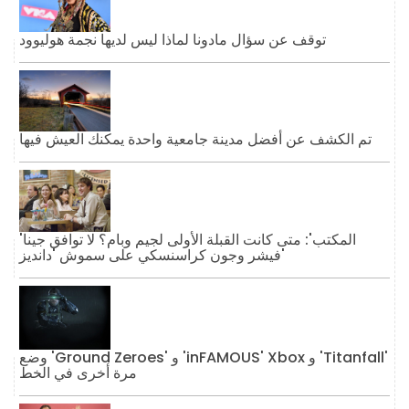
توقف عن سؤال مادونا لماذا ليس لديها نجمة هوليوود
تم الكشف عن أفضل مدينة جامعية واحدة يمكنك العيش فيها
'المكتب': متى كانت القبلة الأولى لجيم وبام؟ لا توافق جينا
فيشر وجون كراسنسكي على سموش 'دانديز'
وضع 'Ground Zeroes' و 'inFAMOUS' Xbox و 'Titanfall'
مرة أخرى في الخط