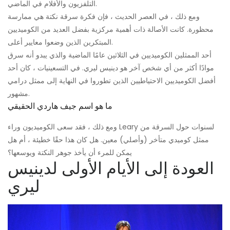
التلفزيون والأفلام في الماضي.
ومع ذلك ، في العصر الحديث ، فإن فكرة سرقة نكتة هي ممارسة
محظورة. كانت الأصالة ذات أهمية مركزية بفضل العديد من الكوميديين
المبتكرين الذين وضعوا معايير أعلى.
أحد الممثلين الكوميديين في الثلاثين عامًا الماضية والذي يبدو أنه سرق
موادًا أكثر من أي شخص آخر هو دينيس ليري. في التسعينيات ، كان أحد
أفضل الكوميديين الاحتياطيين الذين تطوروا في النهاية إلى ممثل درامي
مشهور.
ما هو اسم جيف هاردي الحقيقي
ومع ذلك ، فقد سعى الكوميديون وراء Leary لسنوات حول السرقة من
ممثل كوميدي متأخر (وأصلي) معين. هل كان هذا حقًا خطيئة ، أم هل
يمكن للمرء أن يأخذ جوهر النكتة ويوسعها؟
العودة إلى الأيام الأولى لدينيس
ليري