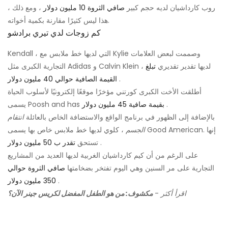
روب كارداشيان لديه حجم كبير
صافي الثروة 10 مليون دولار
، ومع ذلك ،
هذا ليس كثيرًا مقارنة بكمية أخواته.
كم زوجات لدي تيري برادشو
Kendall ، التي لديها خط ملابس مع Kylie وصممت لبعض العلامات
التجارية الكبرى مثل Adidas و Calvin Klein ، لديها تقدير تقديري
تبلغ
.
القيمة الصافية حوالي 40 مليون دولار
أطلقت الأخت الكبرى كورتني مؤخرًا موقعًا إلكترونيًا لأسلوب الحياة
.
بقيمة صافية 45 مليون دولار
يسمى Poosh and has
بالإضافة إلى الظهور في برنامج الواقع والاستضافة الخاص بالعائلة
انتقام
الجسم
، كلوي لديها خط ملابس خاص بها يسمى Good American. إنها
.
تستحق
تقدر ب 50 مليون دولار
على الرغم من أن كيم كارداشيان الغربية لديها العديد من المشاريع
التجارية على مر السنين وهي اليوم تفتخر بضخامتها
صافي الثروة حوالي
.
350 مليون دولار
اقرأ أكثر
-
مكشوف: من هو الطفل المفضل لكريس جينر الآن؟