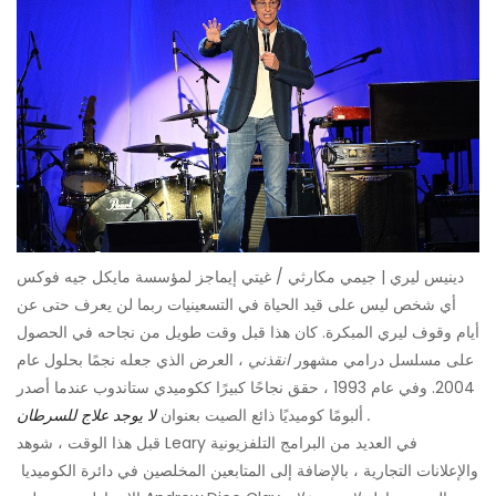
دينيس ليري | جيمي مكارثي / غيتي إيماجز لمؤسسة مايكل جيه فوكس
أي شخص ليس على قيد الحياة في التسعينيات ربما لن يعرف حتى عن
أيام وقوف ليري المبكرة. كان هذا قبل وقت طويل من نجاحه في الحصول
على مسلسل درامي مشهور
انقذني
، العرض الذي جعله نجمًا بحلول عام
2004. وفي عام 1993 ، حقق نجاحًا كبيرًا ككوميدي ستاندوب عندما أصدر
.
ألبومًا كوميديًا ذائع الصيت بعنوان
لا يوجد علاج للسرطان
قبل هذا الوقت ، شوهد Leary في العديد من البرامج التلفزيونية
والإعلانات التجارية ، بالإضافة إلى المتابعين المخلصين في دائرة الكوميديا ​​