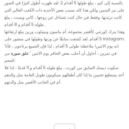
بالنسبة إلى كيم ، يبلغ طولها 5 أقدام 2. لقد ظهرت أطول كثيرًا في الصور
على مر السنين ولكن هذا كله بسبب بعض الأحذية ذات الكعب العالي التي
كانت ترتديها. وفقط في حال كنت تتساءل عن زوجها ، كاني ويست ، يبلغ
طوله 5 أقدام و 8 أقدام.
وهذا يترك كورتني كأقصر مجموعة. أم ماسون وبينيلوب ورين يبلغ ارتفاعها
5 أقدام. لقد كشفت سابقًا عن وزنها وطولها في منشور على Instagram.
'انه يوم الاثنين! ملاحظة: طولي 5 أقدام ، لذا فإن الجميع يرتاحون ، فأنا
في تمرين ، أحاول أن أجلب بعض الحافز يوم الاثنين '
علق صورة
من
الحجم.
سكوت ديسك السابق من كورت ، يبلغ طوله 5 أقدام و 11 قدمًا ، لذا فلا
أحد يستطيع تخمين ما إذا كان أطفالهم سيكونون طويل القامة مثل والدهم
أم في الجانب الأقصر مثل والدتهم.