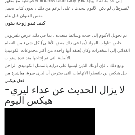
الاحتياطية مع مظهر Andrew Dice Clay إلى حد ما. له
لا يوجد علاج
للسرطان
لم يكن الألبوم ليحدث ، على الرغم من ذلك ، بدون كتاب يحمل
نفس العنوان قبل عام.
كيف تبدو زوجة بيتون
تم تحويل الألبوم إلى حدث وسائط متعددة ، بما في ذلك عرض تلفزيوني
خاص. تناولت المواد (بما في ذلك بعض الأغاني) كل شيء من النظام
الغذائي إلى المخدرات وكان يُعتقد أنها واحدة من أكثر مجموعات الكوميديا
​​الأصلية التي تم إنتاجها منذ عدة سنوات.
ومع ذلك ، فإن أولئك الذين ليسوا على دراية بالممثل الكوميدي الراحل
بيل هيكس لن يلتقطوا الاتهامات التي يفترض أن ليري
سرق مباشرة من
.
فعل هيكس
لا يزال الحديث عن عداء ليري-
هيكس اليوم