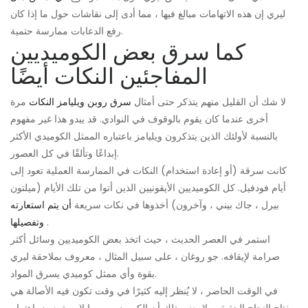
ليري إن هذه الاتهامات مبالغ فيها ، مما أدى إلى نقاشات حول ما إذا كان
رفع الدعابات ممارسة حتمية.
كما سرق بعض الكوميديين
المفاجئين النكات أيضًا
لا شك أن القليل منهم يتذكر حتى أمثال
سرق روبن ويليامز النكات
مرة
أخرى عندما كان يقوم بالوقوف في النوادي. قد يبدو هذا غير مفهوم
بالنسبة لأولئك الذين يتذكرون ويليامز باعتباره الممثل الكوميدي الأكثر
إبداعًا وتألقًا في كل العصور.
كانت سرقة (أو إعادة استخدام) النكات في الممارسة العملية تعود إلى
أيام فودفيل. كل الكوميديين الأيقونيين الذين أتوا من تلك الأيام (ميلتون
بيرل ، جاك بيني ، وآخرون) أخذوها في نكات سريعة
أن يتم استعارته
.
وتفصيلها
استمر في العصر الحديث ، حيث اتخذ بعض الكوميديين وسائل أكثر
صرامة لإيقافه. جو روغان ، على سبيل المثال ، معروف بملاحقة ليري
بقوة وأي ممثل كوميدي يسرق المواد.
في الوقت الحاضر ، لا يُنظر إليه كثيرًا في وقت تكون فيه الأصالة هي
مفتاح النجاح الحقيقي. لا يعني ذلك أن الكوميديين ربما لا يستمعون باهتمام