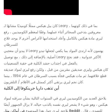
كان بيل هيكس ممثلًا كوميديًا مشابهًا لـ Leary ، بما في ذلك كونهما
معروفين بتدخين السجائر أثناء عملهما. وفقًا لمعظم الكوميديين ، رفع
ليري مادة هيكس بالكامل وأعاد استخدامها لأغراض أخرى
لا يوجد علاج
للسرطان.
لا يبدو أن معجبي Leary يهتمون لأنه ارتدى المواد بما يكفي لجعلها تبدو
أصلية. بالإضافة إلى ذلك ، مع توصيل Leary الأكثر عدوانية ، فقد نجح
بالفعل في اجتذاب حشد الكلية في حقبة التسعينيات.
كان هيكس وليري صديقين مقربين من قبل ، ولكن رفع ليري لمواد صديقه
قطع علاقتهما. ثم مات هيكس فجأة بسبب السرطان في عام 1994 ، بينما
كان نجم ليري يرتقي أكثر كممثل في الأفلام / التلفزيون.
أين تذهب داريا جرينكوفا إلى الكلية
يلاحق العديد من الكوميديين ليري في السنوات التالية بشأن سرقته لمواد
هيكس ، وهو شيء لا يشعر ليري نفسه بالذنب حياله. لا يزال الجمهور أيضًا
. للتصدي ، قال
في أماكن مثل Reddit
يلاحق ليري حول هذا الموضوع