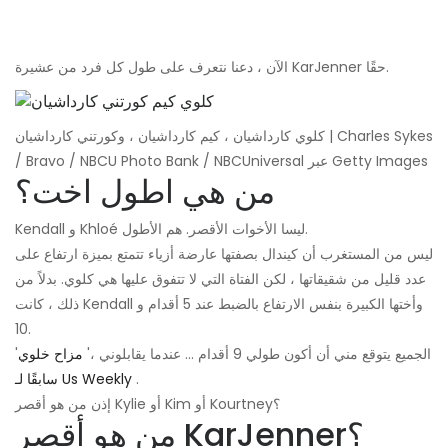
الآن ، دعنا نتعرف على طول كل فرد من عشيرة KarJenner حقًا.
كلوي كارداشيان ، كيم كارداشيان ، وكورتني كارداشيان | Charles Sykes
/ Bravo / NBCU Photo Bank / NBCUniversal عبر Getty Images
من هي اطول اخت؟
Kendall و Khloé ليسا الأخوات الأقصر. هم الأطول.
ليس من المستغرب أن كيندال بصفتها عارضة أزياء تتمتع بميزة ارتفاع على
عدد قليل من شقيقاتها ، لكن الفتاة التي لا تتفوق عليها هي كلوي. بدلاً من
ذلك ، كانت Kendall وأختها الكبيرة بنفس الارتفاع بالضبط عند 5 أقدام و
10.
'الجميع يتوقع مني أن أكون طولي 9 أقدام ... عندما يقابلوني ،'
مزاح خلوي
.
سابقًا لـ Us Weekly
إذن من هو أقصر Kylie أو Kim أو Kourtney؟
من هو أقصر KarJenner؟