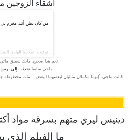
أشقاء الزوجين م
(maggiemryan) في 25 حزيران (يونيو) 2017 الساعة 7:57 صباحًا بتوقيت المحيط الهادئ الصيفي
نعم هذا صحيح. مايك شقيق ماتي آيس متزوج من ماجي أخت سارة ولديهما ثلاثة أطفال معًا.
حول سبب كون شقيقها واللاعب الوسط مثاليين معًا.
ماجي سابقا
تحدثت إلى برس ه
قالت ماجي: 'إنهما مكملان مثاليان لبعضهما البعض ... مات محظوظة جدًا 
دينيس ليري متهم بسرقة مواد أك
ما الفيلم الذي 