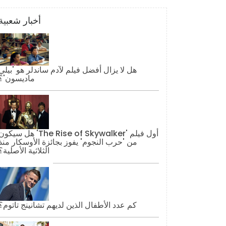
أخبار شعبية
هل لا يزال أفضل فيلم لآدم ساندلر هو 'بيلي
ماديسون'؟
هل سيكون 'The Rise of Skywalker' أول فيل
من 'حرب النجوم' يفوز بجائزة الأوسكار منذ
الثلاثية الأصلية؟
كم عدد الأطفال الذين لديهم تشانينج تاتوم؟