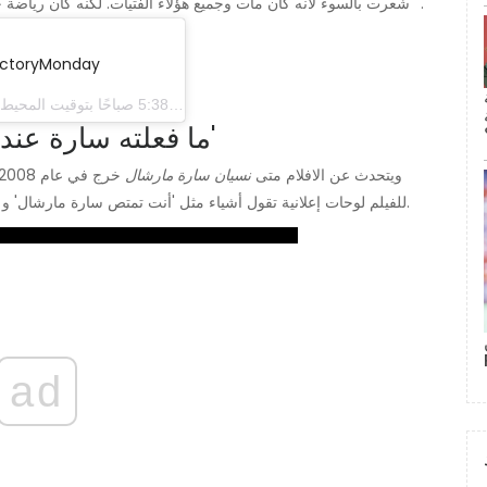
'شعرت بالسوء لأنه كان مات وجميع هؤلاء الفتيات. لكنه كان رياضة جيدة حيال ذلك. في ذلك الوقت ، علمت أن لدي فكرة جيدة '.
أكثر من 40 ألف سبب لما
(@ sryan03) في 13 تشرين الثاني (نوفمبر) 2017 الساعة 5:38 صباحًا بتوقيت المحيط الهادي
ما فعلته سارة عندما ظهرت 'نسيان سارة مارشال'
ويتحدث عن الافلام متى
نسيان سارة مارشال
للفيلم لوحات إعلانية تقول أشياء مثل 'أنت تمتص سارة مارشال' و 'أمي تكرهك سارة مارشال' ، لذلك استمتعت بهذه اللافتات.
ad