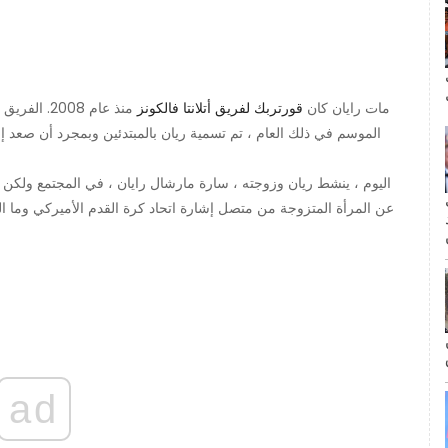
ال
مات رايان كان
قورتربك لفريق أتلانتا فالكونز
منذ عام 008
الموسم في ذلك العام ، تم تسمية ريان بالمبتدئين وبمجرد أن صعد إ
اليوم ، ينشط ريان وزوجته ، سارة مارشال رايان ، في المجتمع ولكن لا ي
مة
عن المرأة المتزوجة من متصل إشارة اتحاد كرة القدم الأميركي وما ا
ad