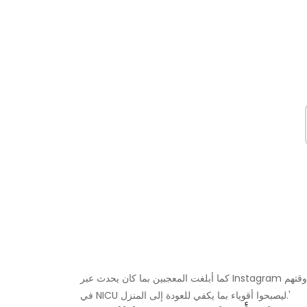
كما أبلغت المعجبين بما كان يحدث عبر Instagram موضحة أن صغارهم ، 'كانوا صغارًا لكنهم أقوياء وشقوا طريقهم خلال وقتهم
في NICU ليصبحوا أقوياء بما يكفي للعودة إلى المنزل.'