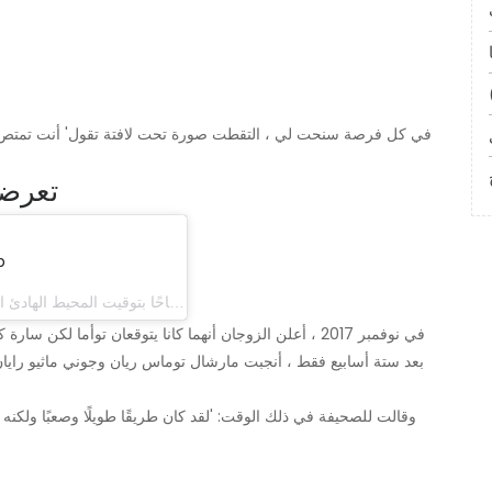
تعرضت
'م
(@ sryan03) في 25 أغسطس 2018 الساعة 8:58 صباحًا بتوقيت المحيط الهادئ الصيفي
في نوفمبر 2017 ، أعلن الزوجان أنهما كانا يتوقعان توأما
بعد ستة أسابيع فقط ، أنجبت مارشال توماس ريان وجوني ماثيو رايان. في أبري
وقالت للصحيفة في ذلك الوقت: 'لقد كان طريقًا طويلًا وصعبًا ولكنه ك