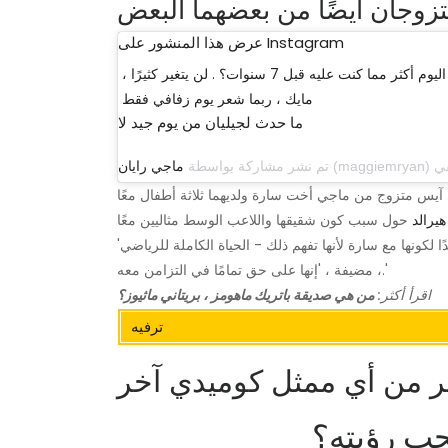
تزوجان أيضًا من بعضهما البعض
عرض هذا المنشور على Instagram
من كان يظن أنك مغرم بي اليوم أكثر مما كنت عليه قبل 7 سنوات؟ . لن يتغير كثيرًا ،
مايك ، ربما شعر يوم زفافي فقط
ما حدث لجيليان من يوم جيد لا
تم نشر مشاركة بواسطة
ماجي رايان
يرالد
لكونها مع سارة لأنها تفهم ذلك - الحياة الكاملة للرياضي'
، مضيفة ، 'إنها على حق تمامًا في التزامن معه.'
اقرأ أكثر:
من هي صديقة باتريك ماهومز ، بريتاني ماثيوز؟
ترفيه
ثر من أي ممثل كوميدي آخر
يجب رؤيته؟