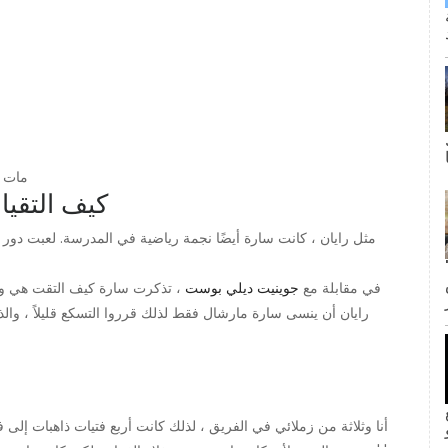
مات ر
كيف التقيا
مثل رايان ، كانت سارة أيضًا نجمة رياضية في المدرسة. لعبت د
ى كانت القبلة الأولى لجيم وبام؟ لا
في مقابلة مع
جوينيت ديلي بوست
، تذكرت سارة كيف التقت هي وريا
رايان أن ينسى سارة مارشال فقط لذلك قرروا التسكع قليلاً ، وا
inF
'أنا وثلاثة من زملائي في الفريق ، لذلك كانت أربع فتيات ذاهبات إلى