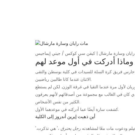
ايان وسارة مارشال | كيفن سي كوكس / جيتي إيماجيس
 وماذا أدركت في أول موعد لهم
ور حارس فريق كرة السلة للسيدات في كلية بوسطن والتقى
الاثنان عندما كانا طالبين رياضيين.
ن لأول مرة عندما التقيا في غرفة الوزن. لكن لم يستطع
لذي كان في الغالب مع مجموعة من أصدقائهم لأنهم يعرفون
الكثير من نفس الأشخاص.
كشفت سارة أيضًا عما أدركته في موعدهما الأول.
أين ذهبت إيرين أندروز إلى الكلية
 فيلم ودعوت مات معًا لمشاهدته
رجل يحترق
،' هي تذكرت.