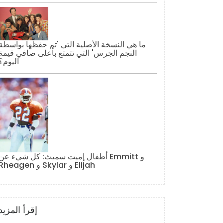
ما هي النسخة الأصلية التي 'تم حفظها بواسطة
النجم الجرس' التي تتمتع بأعلى صافي قيمة
اليوم؟
أطفال إميت سميث: كل شيء عن Emmitt و
Rheagen و Skylar و Elijah
إقرأ المزيد