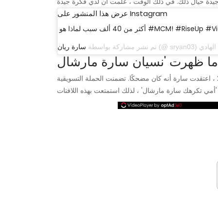
عرض هذا المنشور على Instagram
ذا هو #MCM! #RiseUp #VictoryMonday
تم نشر مشاركة بواسطة
سارة ريان
خرج في عام 2008 ، اعتقدت سارة أنه كان مضحكًا. تضمنت الحملة التسويقية