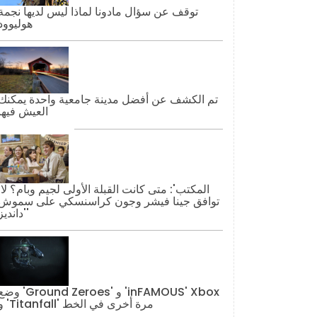
توقف عن سؤال مادونا لماذا ليس لديها نجمة
هوليوود
تم الكشف عن أفضل مدينة جامعية واحدة يمكنك
العيش فيها
'المكتب': مت
توافق جينا فيشر وجون كراسنسكي على سموش
'دانديز'
وضع 'Ground Zeroes' و 'AMOUS' Xbox
و 'Titanfall' مرة أخرى في الخط