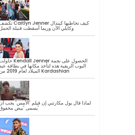
تكشف Caitlyn Jenner كيف تخاطبها كيند
وكايلي الآن وربما أسقطت قنبلة الحمل
حاولت Kendall Jenner الحصول على نج
البوب ​​الريفية هذه لتأخذ مكانها في بطاقة عيد
الميلاد لعام 2019 من Kardashian
لماذا قال بول مكارتني إن فيلم 'الأمس' يجب أن
يسمى 'بيض مخفوق'