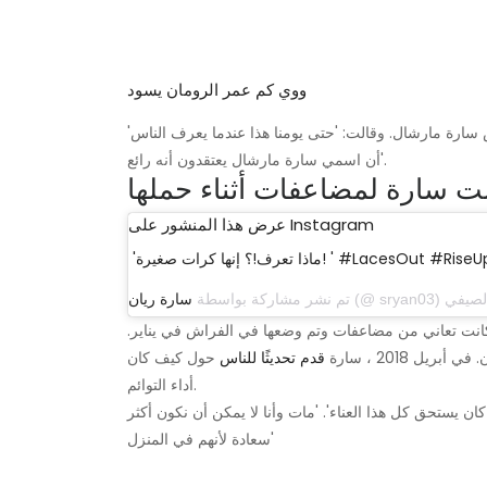
ووي كم عمر الرومان يسود
'في كل فرصة سنحت لي ، التقطت صورة تحت لافتة تقول' أنت تمتص سارة مارشال. وقالت: 'حتى يومنا هذا عندما يعرف الناس
أن اسمي سارة مارشال يعتقدون أنه رائع'.
 سارة لمضاعفات أثناء حملها
عرض هذا المنشور على Instagram
اذا تعرف!؟ إنها كرات صغيرة! ' #LacesOut #RiseUp
تم نشر مشاركة بواسطة
سارة ريان
 لكن سارة كانت تعاني من مضاعفات وتم وضعها في الفراش في يناير.
ل 2018 ، سارة
قدم تحديثًا للناس
حول كيف كان
أداء التوائم.
ان يستحق كل هذا العناء'. 'مات وأنا لا يمكن أن نكون أكثر
سعادة لأنهم في المنزل'