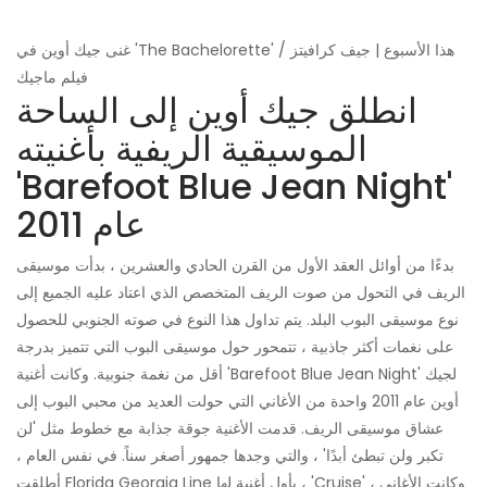
غنى جيك أوين في 'The Bachelorette' هذا الأسبوع | جيف كرافيتز /
فيلم ماجيك
انطلق جيك أوين إلى الساحة
الموسيقية الريفية بأغنيته
'Barefoot Blue Jean Night'
عام 2011
بدءًا من أوائل العقد الأول من القرن الحادي والعشرين ، بدأت موسيقى
الريف في التحول من صوت الريف المتخصص الذي اعتاد عليه الجميع إلى
نوع موسيقى البوب ​​البلد. يتم تداول هذا النوع في صوته الجنوبي للحصول
على نغمات أكثر جاذبية ، تتمحور حول موسيقى البوب ​​التي تتميز بدرجة
أقل من نغمة جنوبية. وكانت أغنية 'Barefoot Blue Jean Night' لجيك
أوين عام 2011 واحدة من الأغاني التي حولت العديد من محبي البوب ​​إلى
عشاق موسيقى الريف. قدمت الأغنية جوقة جذابة مع خطوط مثل 'لن
تكبر ولن تبطئ أبدًا' ، والتي وجدها جمهور أصغر سناً. في نفس العام ،
أطلقت Florida Georgia Line بأول أغنية لها ، 'Cruise' ، وكانت الأغاني