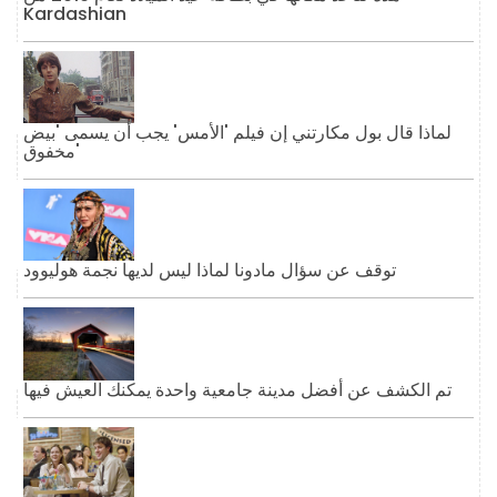
Kardashian
لماذا قال بول مكارتني إن فيلم 'الأمس' يجب أن يسمى 'بيض
مخفوق'
توقف عن سؤال مادونا لماذا ليس لديها نجمة هوليوود
تم الكشف عن أفضل مدينة جامعية واحدة يمكنك العيش فيها