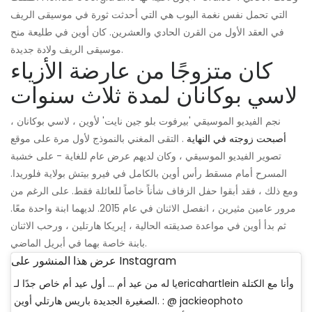
التي تحمل نفس نغمة البوب ​​هي التي أحدثت ثورة في موسيقى الريف
في العقد الأول من القرن الحادي والعشرين. كان أوين في طليعة منح
موسيقى الريف ولادة جديدة.
كان متزوجًا من عارضة الأزياء
لاسي بوكانان لمدة ثلاث سنوات
نجم الفيديو الموسيقي 'بيرفوت بلو جين نايت' لأوين ، لاسي بوكانان ،
أصبحت زوجته في النهاية
. التقى المغني بالنموذج لأول مرة على موقع
تصوير الفيديو الموسيقي ، وكان لديهم عرض عام للغاية - على خشبة
المسرح أمام مسقط رأس أوين بالكامل في فيرو بيتش بولاية فلوريدا.
ومع ذلك ، فقد أبقوا حفل الزفاف شأناً خاصاً للعائلة فقط. على الرغم من
مرور عامين مثيرين ، انفصل الاثنان في عام 2015. لديهما ابنة واحدة معًا.
ثم بدأ أوين في مواعدة صديقته الحالية ، إيريكا هارتلين ، ورحب الاثنان
بابنة خاصة بهما في أبريل الماضي.
عرض هذا المنشور على Instagram
يا له من عيد أم ... أول عيد أم خاص جدًا لـericahartlein وأنا مع الكتلة
الصغيرة الجديدة باريس هارتلي أوين. : @ jackieophoto