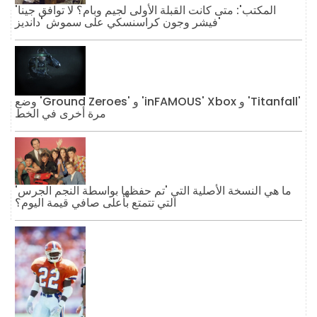
'المكتب': متى كانت القبلة الأولى لجيم وبام؟ لا توافق جينا
فيشر وجون كراسنسكي على سموش 'دانديز'
وضع 'Ground Zeroes' و 'inFAMOUS' Xbox و 'Titanfall'
مرة أخرى في الخط
ما هي النسخة الأصلية التي 'تم حفظها بواسطة النجم الجرس'
التي تتمتع بأعلى صافي قيمة اليوم؟