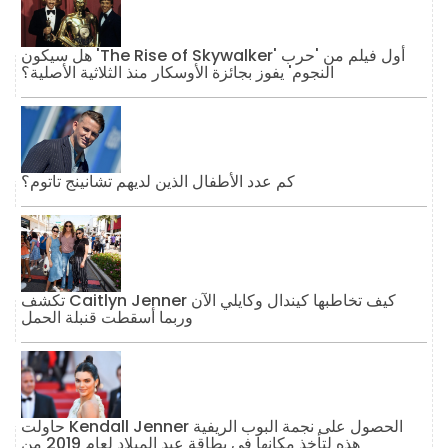
هل سيكون 'The Rise of Skywalker' أول فيلم من 'حرب
النجوم' يفوز بجائزة الأوسكار منذ الثلاثية الأصلية؟
كم عدد الأطفال الذين لديهم تشانينج تاتوم؟
تكشف Caitlyn Jenner كيف تخاطبها كيندال وكايلي الآن
وربما أسقطت قنبلة الحمل
حاولت Kendall Jenner الحصول على نجمة البوب ​​الريفية
هذه لتأخذ مكانها في بطاقة عيد الميلاد لعام 2019 من