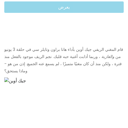
يعرض
قام المغني الريفي جيك أوين بأداء هانا براون وتايلر سي في حلقة 3 يونيو
من
والعازبة
، وربما أذابت أغنية حبه قلبك. نجم الريف موجود بالفعل منذ
فترة ، ولكن منذ أن كان مغنيًا متميزًا ، لم يسمع عنه الجميع. إذن من هو -
وماذا يستحق؟