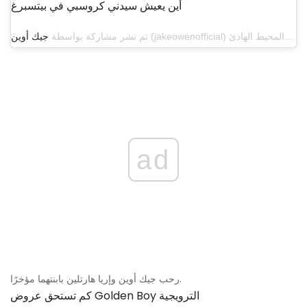
أين يعيش سيدني كروسبي في بيتسبرغ
تم نشر مشاركة بواسطة
جيك أوين
ad
رحب جيك أوين وإريا هارتلين بابنتهما مؤخرًا.
كم تستحق عروض Golden Boy الترويجية