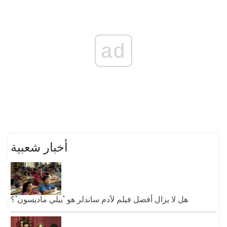
ad
أخبار شعبية
هل لا يزال أفضل فيلم لآدم ساندلر هو 'بيلي ماديسون'؟