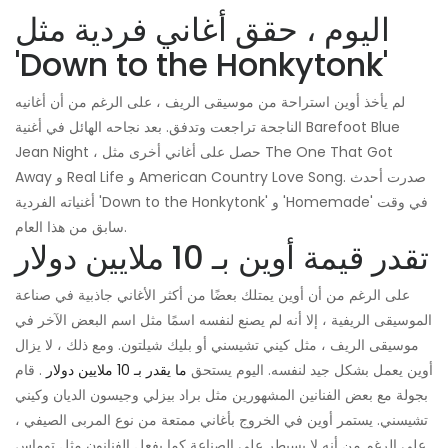
اليوم ، حقق أغاني فردية مثل
'Down to the Honkytonk'
لم يأخذ أوين استراحة من موسيقى الريف ، على الرغم من أن أغانيه
الناجحة تراجعت وتدفق. بعد نجاحه الهائل في أغنية Barefoot Blue
Jean Night ، حصل على أغاني أخرى مثل The One That Got
Away و Real Life و American Country Love Song. صدرت أحدث
أغنياته الفردية 'Down to the Honkytonk' و 'Homemade' في وقت
سابق من هذا العام.
تقدر قيمة أوين بـ 10 ملايين دولار
على الرغم من أن أوين يمتلك بعضًا من أكثر الأغاني جاذبية في صناعة
الموسيقى الريفية ، إلا أنه لم يصنع لنفسه اسمًا مثل اسم البعض الآخر في
موسيقى الريف ، مثل كيني تشيسني أو بليك شيلتون. ومع ذلك ، لا يزال
أوين يعمل بشكل جيد لنفسه. اليوم يستحق
ما يقدر بـ 10 ملايين دولار
. قام
بجولة مع بعض الفنانين المشهورين مثل براد بيزلي وجيسون الديان وكيني
تشيسني. يستمر أوين في الخروج بأغاني ممتعة من نوع المربى الصيفي ،
على الرغم من أنه لا يسيطر على الصناعة كما يفعل الفنانون مثل توماس