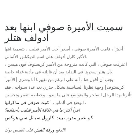
سميت الأميرة صوفي ابنها بعد
أدولف هتلر
أخيرًا ، قامت الأميرة صوفي ، أصغر أخت الأمير فيليب ، بتسمية ابنها
الأكبر كارل أدولف على اسم الديكتاتور الألماني.
اعترفت صوفي ، التي كانت متزوجة من الأمير كريستوف فون هيسن ،
بأن هتلر سحرها في البداية بعد أن قابلته في مأدبة غداء خاصة.
'يجب أن أقول هنا ، أنه على الرغم من تغييرنا أنا وشري [الأمير
كريستوف] وجهة نظرنا السياسية بشكل جذري بعد عدة سنوات ، فقد
تأثرنا بهذا الرجل الساحر والمتواضع على ما يبدو ، وخططه لتغيير وتحسين
.
الوضع في ألمانيا ، '
كتبت صوفي في مذكراتها
اقرأ أكثر:
ما هي علاقة الأمير فيليب بأحفاده؟
كم عمر مدرب بيت كارول سياتل سي هوكس
على الفيس بوك!
الدفع
ورقة الغش