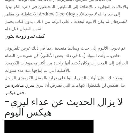
والإعلانات التجارية ، بالإضافة إلى المتابعين المخلصين في دائرة الكوميديا ​​
الاحتياطية مع مظهر Andrew Dice Clay إلى حد ما. له
لا يوجد علاج
للسرطان
لم يكن الألبوم ليحدث ، على الرغم من ذلك ، بدون كتاب يحمل
نفس العنوان قبل عام.
كيف تبدو زوجة بيتون
تم تحويل الألبوم إلى حدث وسائط متعددة ، بما في ذلك عرض تلفزيوني
خاص. تناولت المواد (بما في ذلك بعض الأغاني) كل شيء من النظام
الغذائي إلى المخدرات وكان يُعتقد أنها واحدة من أكثر مجموعات الكوميديا
​​الأصلية التي تم إنتاجها منذ عدة سنوات.
ومع ذلك ، فإن أولئك الذين ليسوا على دراية بالممثل الكوميدي الراحل
بيل هيكس لن يلتقطوا الاتهامات التي يفترض أن ليري
سرق مباشرة من
.
فعل هيكس
لا يزال الحديث عن عداء ليري-
هيكس اليوم