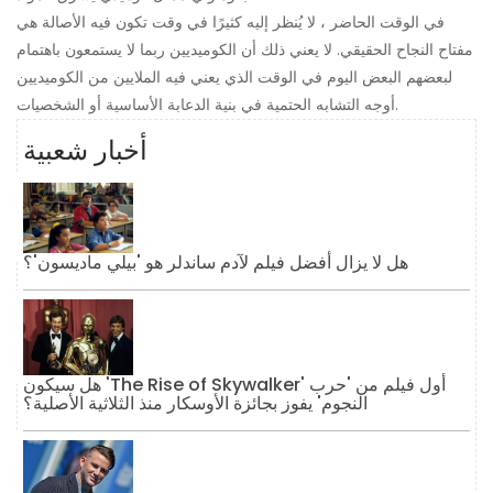
في الوقت الحاضر ، لا يُنظر إليه كثيرًا في وقت تكون فيه الأصالة هي
مفتاح النجاح الحقيقي. لا يعني ذلك أن الكوميديين ربما لا يستمعون باهتمام
لبعضهم البعض اليوم في الوقت الذي يعني فيه الملايين من الكوميديين
أوجه التشابه الحتمية في بنية الدعابة الأساسية أو الشخصيات.
أخبار شعبية
هل لا يزال أفضل فيلم لآدم ساندلر هو 'بيلي ماديسون'؟
هل سيكون 'The Rise of Skywalker' أول فيلم من 'حرب
النجوم' يفوز بجائزة الأوسكار منذ الثلاثية الأصلية؟