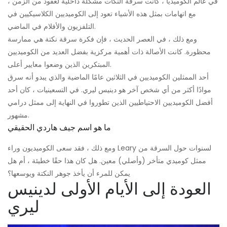
في عالم الكوميديا ​​، كانت سرقة النكات مشكلة داخلية لعقود من الزمن ،
مع اتهامات بمثل هذه الأشياء تعود إلى الكوميديين الكلاسيكيين في
التلفزيون والأفلام في الماضي.
ومع ذلك ، في العصر الحديث ، فإن فكرة سرقة نكتة هي ممارسة
محظورة. كانت الأصالة ذات أهمية مركزية بفضل العديد من الكوميديين
المبتكرين الذين وضعوا معايير أعلى.
أحد الممثلين الكوميديين في الثلاثين عامًا الماضية والذي يبدو أنه سرق
موادًا أكثر من أي شخص آخر هو دينيس ليري. في التسعينيات ، كان أحد
أفضل الكوميديين الاحتياطيين الذين تطوروا في النهاية إلى ممثل درامي
مشهور.
ما هو اسم جيف هاردي الحقيقي
ومع ذلك ، فقد سعى الكوميديون وراء Leary لسنوات حول السرقة من
ممثل كوميدي متأخر (وأصلي) معين. هل كان هذا حقًا خطيئة ، أم هل
يمكن للمرء أن يأخذ جوهر النكتة ويوسعها؟
العودة إلى الأيام الأولى لدينيس
ليري