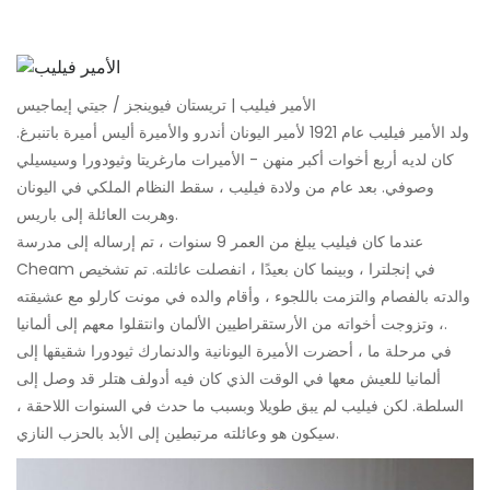
الأمير فيليب | تريستان فيوينجز / جيتي إيماجيس
ولد الأمير فيليب عام 1921 لأمير اليونان أندرو والأميرة أليس أميرة باتنبرغ.
كان لديه أربع أخوات أكبر منهن - الأميرات مارغريتا وثيودورا وسيسيلي
وصوفي. بعد عام من ولادة فيليب ، سقط النظام الملكي في اليونان
وهربت العائلة إلى باريس.
عندما كان فيليب يبلغ من العمر 9 سنوات ، تم إرساله إلى مدرسة
Cheam في إنجلترا ، وبينما كان بعيدًا ، انفصلت عائلته. تم تشخيص
والدته بالفصام والتزمت باللجوء ، وأقام والده في مونت كارلو مع عشيقته
، وتزوجت أخواته من الأرستقراطيين الألمان وانتقلوا معهم إلى ألمانيا.
في مرحلة ما ، أحضرت الأميرة اليونانية والدنمارك ثيودورا شقيقها إلى
ألمانيا للعيش معها في الوقت الذي كان فيه أدولف هتلر قد وصل إلى
السلطة. لكن فيليب لم يبق طويلا وبسبب ما حدث في السنوات اللاحقة ،
سيكون هو وعائلته مرتبطين إلى الأبد بالحزب النازي.