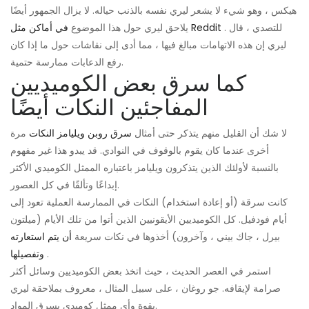
هيكس ، وهو شيء لا يشعر ليري نفسه بالذنب حياله. لا يزال الجمهور أيضًا
. للتصدي ، قال
في أماكن مثل Reddit
يلاحق ليري حول هذا الموضوع
ليري إن هذه الاتهامات مبالغ فيها ، مما أدى إلى نقاشات حول ما إذا كان
رفع الدعابات ممارسة حتمية.
كما سرق بعض الكوميديين
المفاجئين النكات أيضًا
لا شك أن القليل منهم يتذكر حتى أمثال
سرق روبن ويليامز النكات
مرة
أخرى عندما كان يقوم بالوقوف في النوادي. قد يبدو هذا غير مفهوم
بالنسبة لأولئك الذين يتذكرون ويليامز باعتباره الممثل الكوميدي الأكثر
إبداعًا وتألقًا في كل العصور.
كانت سرقة (أو إعادة استخدام) النكات في الممارسة العملية تعود إلى
أيام فودفيل. كل الكوميديين الأيقونيين الذين أتوا من تلك الأيام (ميلتون
بيرل ، جاك بيني ، وآخرون) أخذوها في نكات سريعة
أن يتم استعارته
.
وتفصيلها
استمر في العصر الحديث ، حيث اتخذ بعض الكوميديين وسائل أكثر
صرامة لإيقافه. جو روغان ، على سبيل المثال ، معروف بملاحقة ليري
بقوة وأي ممثل كوميدي يسرق المواد.