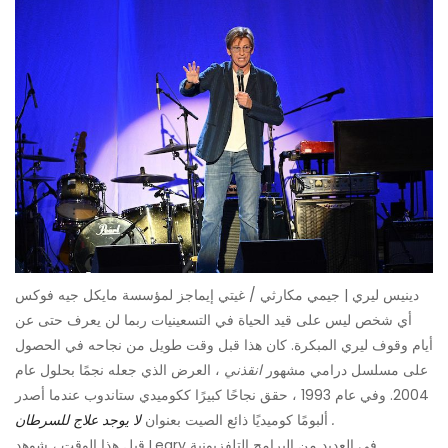
دينيس ليري | جيمي مكارثي / غيتي إيماجز لمؤسسة مايكل جيه فوكس
أي شخص ليس على قيد الحياة في التسعينيات ربما لن يعرف حتى عن
أيام وقوف ليري المبكرة. كان هذا قبل وقت طويل من نجاحه في الحصول
على مسلسل درامي مشهور
انقذني
، العرض الذي جعله نجمًا بحلول عام
2004. وفي عام 1993 ، حقق نجاحًا كبيرًا ككوميدي ستاندوب عندما أصدر
.
ألبومًا كوميديًا ذائع الصيت بعنوان
لا يوجد علاج للسرطان
قبل هذا الوقت ، شوهد Leary في العديد من البرامج التلفزيونية