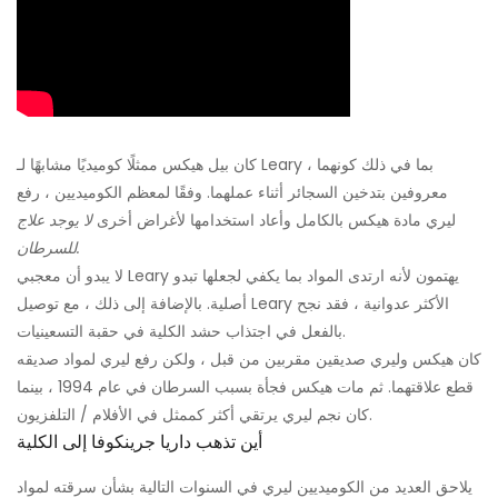
كان بيل هيكس ممثلًا كوميديًا مشابهًا لـ Leary ، بما في ذلك كونهما
معروفين بتدخين السجائر أثناء عملهما. وفقًا لمعظم الكوميديين ، رفع
ليري مادة هيكس بالكامل وأعاد استخدامها لأغراض أخرى
لا يوجد علاج
للسرطان.
لا يبدو أن معجبي Leary يهتمون لأنه ارتدى المواد بما يكفي لجعلها تبدو
أصلية. بالإضافة إلى ذلك ، مع توصيل Leary الأكثر عدوانية ، فقد نجح
بالفعل في اجتذاب حشد الكلية في حقبة التسعينيات.
كان هيكس وليري صديقين مقربين من قبل ، ولكن رفع ليري لمواد صديقه
قطع علاقتهما. ثم مات هيكس فجأة بسبب السرطان في عام 1994 ، بينما
كان نجم ليري يرتقي أكثر كممثل في الأفلام / التلفزيون.
أين تذهب داريا جرينكوفا إلى الكلية
يلاحق العديد من الكوميديين ليري في السنوات التالية بشأن سرقته لمواد