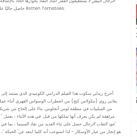
الرجال البيض لا يستطيعون القفز
أشاد النقاد بحوارها الحاد بالإضاف
من النقاد في Rotten Tomatoes.
حاصل حاليًا على
أخرج ريدلي سكوت هذا الفيلم الدرامي الكوميدي الذي يستند إلى ر
يعاني روي (نيكولاس كيج) من اضطراب الوسواس القهري أثناء عمل
من السلبيات في منطقة لوس أنجلوس. بناءً على إلحاح من شريكه
مراهقة لم يكن يعرف أنها تملكها من قبل. في هذه الأثناء ، يعمل `` روي '' و''فرانك '' لإنهاء خدعة كبرى على رجل أعمال ثري.
عود الثقاب الرجال
حصل على ثناء العديد من نقاد السينما ، بما في ذ