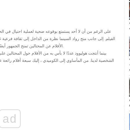
ال
على الرغم من أن لا أحد يستمتع بوقوعه ضحية لعملية احتيال في الحيا
الفيلم. إلى جانب منح رواد السينما نظرة من الداخل إلى ثقافة فرعية 
الأفلام عن المحتالين تمنح الجمهور أيضًا متعة رؤية هؤلاء المحتالين يحصلون على صحاريهم العادلة.
بينما أنتجت هوليوود عددًا لا بأس به من الأفلام حول المحتالين ع
مة
الشخصية لدينا. من المأساوي إلى الكوميدي ، إليك سبعة أفلام رائعة 
ad