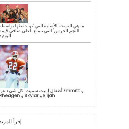
ما هي النسخة الأصلية التي 'تم حفظها بواسطة
النجم الجرس' التي تتمتع بأعلى صافي قيمة
اليوم؟
أطفال إميت سميث: كل شيء عن Emmitt و
Rheagen و Skylar و Elijah
إقرأ المزيد