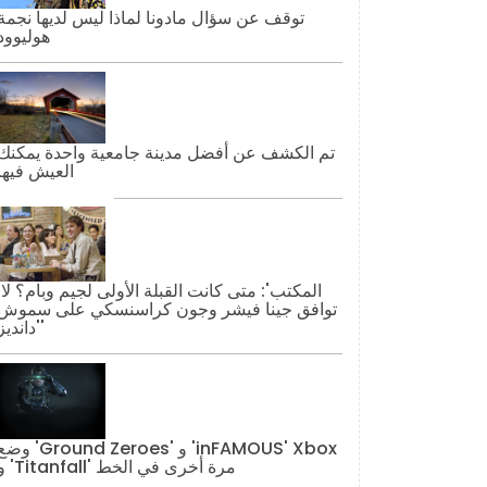
توقف عن سؤال مادونا لماذا ليس لديها نجمة
هوليوود
تم الكشف عن أفضل مدينة جامعية واحدة يمكنك
العيش فيها
'المكتب': مت
توافق جينا فيشر وجون كراسنسكي على سموش
'دانديز'
وضع 'Ground Zeroes' و 'AMOUS' Xbox
و 'Titanfall' مرة أخرى في الخط