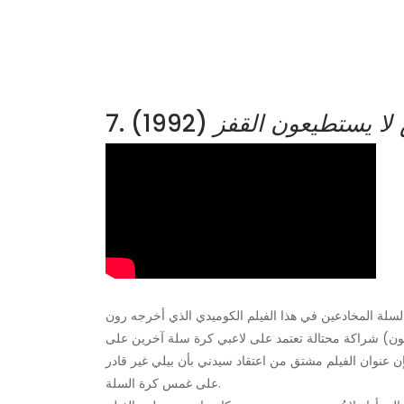
 لا يستطيعون القفز
(1992)
7.
لة المخادعين في هذا الفيلم الكوميدي الذي أخرجه رون
سون) شراكة محتالة تعتمد على لاعبي كرة سلة آخرين على
إن عنوان الفيلم مشتق من اعتقاد سيدني بأن بيلي غير قادر
على غمس كرة السلة.