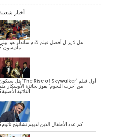
أخبار شعبية
هل لا يزال أفضل فيلم لآدم ساندلر هو 'بيلي
ماديسون'؟
هل سيكون 'The Rise of Skywalker' أول فيل
من 'حرب النجوم' يفوز بجائزة الأوسكار منذ
الثلاثية الأصلية؟
كم عدد الأطفال الذين لديهم تشانينج تاتوم؟