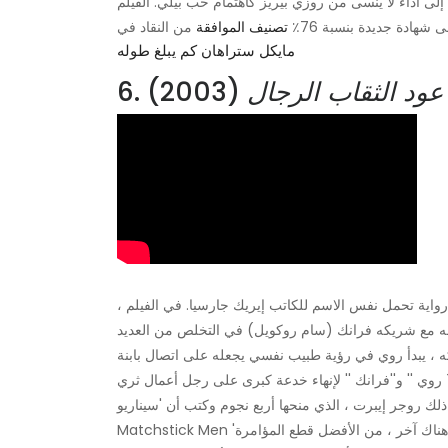
ة إلى أداء لا يُنسى من روزي بيريز كاهتمام حب بيلي. الفيلم
 شهادة جديدة بنسبة 76٪
تصنيف الموافقة
مايكل ستراهان كم يبلغ طوله
عود الثقاب الرجال
(2003)
6.
واية تحمل نفس الاسم للكاتب إيريك جارسيا. في الفيلم ،
ه مع شريكه فرانك (سام روكويل) في التخلص من العديد
 ، يبدأ روي في رؤية طبيب نفسي يجعله على اتصال بابنة
لك روجر إيبرت ، الذي منحها أربع نجوم وكتب أن 'سيناريو'
Matchstick Men 'هو إنجاز من عيار الأوسكار - لذا استوعب أنه كلما ابتعد عن' الحبكة '، هناك آخر ، من الأفضل قطع المؤامرة