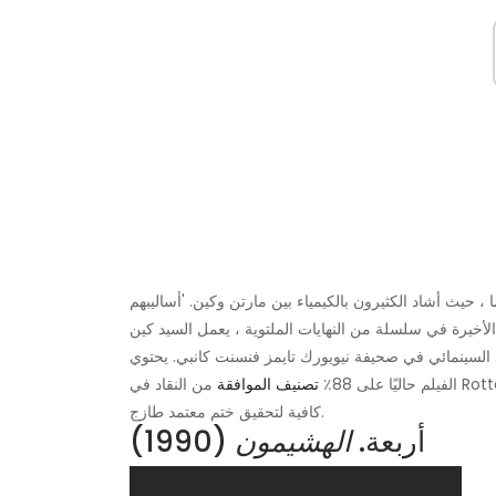
 حيث أشاد الكثيرون بالكيمياء بين مارتن وكين. 'أساليبهم
 الأخيرة في سلسلة من النهايات الملتوية ، يعمل السيد كين
 السينمائي في صحيفة نيويورك تايمز فنسنت كانبي. يحتوي
الفيلم حاليًا على 88٪
تصنيف الموافقة
من النقاد في Rotten Tomatoes ، على الرغم من فشلها في الحصول على تقييمات
كافية لتحقيق ختم معتمد طازج.
أربعة.
الهشيمون
(1990)