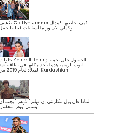
تكشف Caitlyn Jenner كيف تخاطبها كيند
وكايلي الآن وربما أسقطت قنبلة الحمل
حاولت Kendall Jenner الحصول على نج
البوب ​​الريفية هذه لتأخذ مكانها في بطاقة عيد
الميلاد لعام 2019 من Kardashian
لماذا قال بول مكارتني إن فيلم 'الأمس' يجب أن
يسمى 'بيض مخفوق'