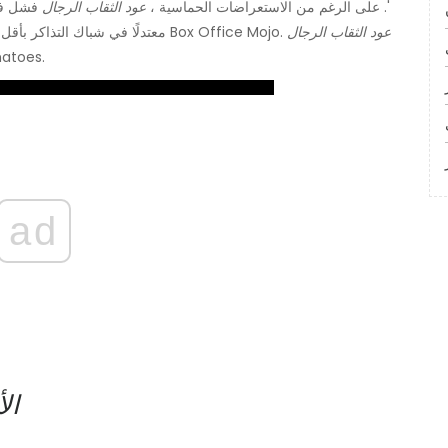
'. على الرغم من الاستعراضات الحماسية ،
عود الثقاب الرجال
فشل في 
عود الثقاب الرجال
وفقًا لـ Box Office Mojo.
معتدلًا في شباك التذاكر بأقل من 66 مليون
من النقاد 
ad
ال