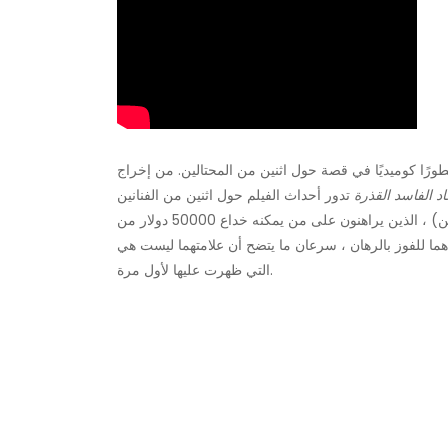
ورًا كوميديًا في قصة حول اثنين من المحتالين. من إخراج
اد الفاسد القذرة
تدور أحداث الفيلم حول اثنين من الفنانين
المحترفين المحتالين ، فريدي (ستيف مارتن) ولورانس (مايكل كين) ، الذين يراهنون على من يمكنه خداع 50000 دولار من
هما للفوز بالرهان ، سرعان ما يتضح أن علامتهما ليست هي
التي ظهرت عليها لأول مرة.