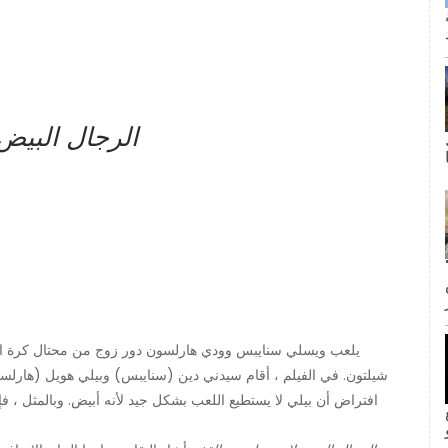
الرجال البيض
ى كانت القبلة الأولى لجيم وبام؟ لا
يلعب ويسلي سنايبس وودي هارلسون دور زوج من محتال كرة الس
شيلتون. في الفيلم ، أقام سيدني دين (سنايبس) وبيلي هويل (هارل
افتراض أن بيلي لا يستطيع اللعب بشكل جيد لأنه أبيض. وبالمثل ، ف
inF