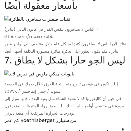
بأسعار معقولة أيضًا
الناس لا يسافرون بنفس القدر في كانون الثاني (يناير). |
iStock.com/maximkabb
نظرًا لأن الناس لا يسافرون كثيرًا بشكل عام خلال منتصف إلى أواخر شهر
يناير ، فقد يكون العثور على تذكرة طائرة ميسورة التكلفة أسهل أيضًا.
7. ليس الجو حارا بشكل لا يطاق
لن تكون في فوضى تفوح منه رائحة العرق خلال يومك في الحديقة. |
SpVVK / إستوك / جيتي إيماجيس
في حين أن كاليفورنيا قد لا تشهد الشتاء مثل بقية البلاد ، فإنها تميل إلى
البرودة في منتصف أواخر يناير. لذلك ، لن يعيق رواد المتنزهات المتعرقون
ودرجات الحرارة المرتفعة أي متعة ديزني.
كم عمر Roethlisberger من ستيلرز