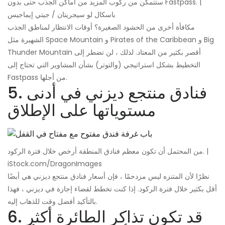
ستتمكن من ركوب المزيد من أماكن الجذب حتى بدون Fastpass. |
باسكال لو سيجريتان / جيتي إيماجيس
مكافأة أخرى من الحشود الصغيرة؟ أوقات الانتظار لمناطق الجذب
الشهيرة مثل Space Mountain و Pirates of the Caribbean و Big
Thunder Mountain أقصر بكثير من المعتاد. لذلك ، لن تضطر إلى
التخطيط بشكل استراتيجي (والتوتر) بشأن المشاوير التي تحتاج إلى
Fastpass من أجلها.
5. فنادق منتجع ديزني في أدنى
مستوياتها على الإطلاق
من المحتمل أن تكون معظم فنادق المنطقة أرخص خلال فترة الركود. |
iStock.com/DragonImages
نظرًا لأن المتنزه ليس مزدحمًا ، فإن أسعار فنادق منتجع ديزني هي أيضًا
أقل بكثير خلال فترة الركود. إذا كنت تخطط لقضاء إجازة في ديزني ، فهذا
بالتأكيد أفضل وقت للذهاب إليه.
6. قد تكون تذاكر الطائرة أكثر