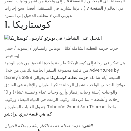
المفضلة لدى المعجبين (
الصفحة 5
) إلى واحدة من أشهر وجهات السفر
في العالم (
الصفحة 7
) ، فإننا نشارك في المستقبل أفضل سبع إجازات
ديزني التي لا تتطلب الدخول إلى المنتزه.
1. كوستاريكا
جرب حزمة العطلة الشاملة كليًا. | توماس رامساور / إستوك / جيتي
إيماجيس
هل تفكر في رحلة إلى كوستاريكا؟ طريقة واحدة للتحقق من هذه الوجهة
من قائمة مجموعة السفر الخاصة بك هي من خلال Adventures by
Disney's السبعة أيام شاملة
حزمة عطلة كوستاريكا
ه. بحوالي 3899
دولارًا للشخص الواحد ، تشمل الرحلة تذاكر الطيران والإقامة في الفنادق
والوجبات (ستة وجبات إفطار وأربع وجبات غداء وخمسة عشاء) و 10
رحلات وأنشطة - بما في ذلك ركوب الرمث في المياه البيضاء وركوب
جندول الغابات المطيرة و Tabacón Grand Spa Thermal ملتجأ.
كم هي قيمة تيري برادشو
التالي:
حزمة عطلة خاصة للكبار بطابع مملكة الحيوان