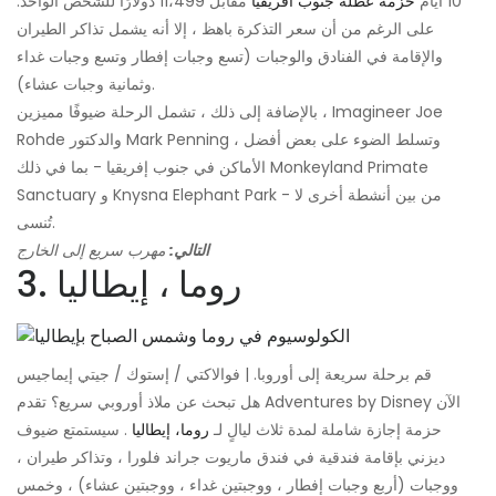
10 أيام
حزمة عطلة جنوب أفريقيا
مقابل 11،499 دولارًا للشخص الواحد.
على الرغم من أن سعر التذكرة باهظ ، إلا أنه يشمل تذاكر الطيران
والإقامة في الفنادق والوجبات (تسع وجبات إفطار وتسع وجبات غداء
وثمانية وجبات عشاء).
بالإضافة إلى ذلك ، تشمل الرحلة ضيوفًا مميزين ، Imagineer Joe
Rohde والدكتور Mark Penning ، وتسلط الضوء على بعض أفضل
الأماكن في جنوب إفريقيا - بما في ذلك Monkeyland Primate
Sanctuary و Knysna Elephant Park - من بين أنشطة أخرى لا
تُنسى.
التالي:
مهرب سريع إلى الخارج
3. روما ، إيطاليا
قم برحلة سريعة إلى أوروبا. | فوالاكتي / إستوك / جيتي إيماجيس
هل تبحث عن ملاذ أوروبي سريع؟ تقدم Adventures by Disney الآن
حزمة إجازة شاملة لمدة ثلاث ليالٍ لـ
روما، إيطاليا
. سيستمتع ضيوف
ديزني بإقامة فندقية في فندق ماريوت جراند فلورا ، وتذاكر طيران ،
ووجبات (أربع وجبات إفطار ، ووجبتين غداء ، ووجبتين عشاء) ، وخمس