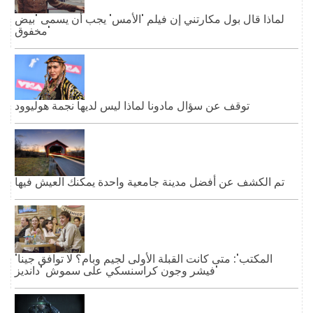
لماذا قال بول مكارتني إن فيلم 'الأمس' يجب أن يسمى 'بيض
مخفوق'
توقف عن سؤال مادونا لماذا ليس لديها نجمة هوليوود
تم الكشف عن أفضل مدينة جامعية واحدة يمكنك العيش فيها
'المكتب': متى كانت القبلة الأولى لجيم وبام؟ لا توافق جينا
فيشر وجون كراسنسكي على سموش 'دانديز'