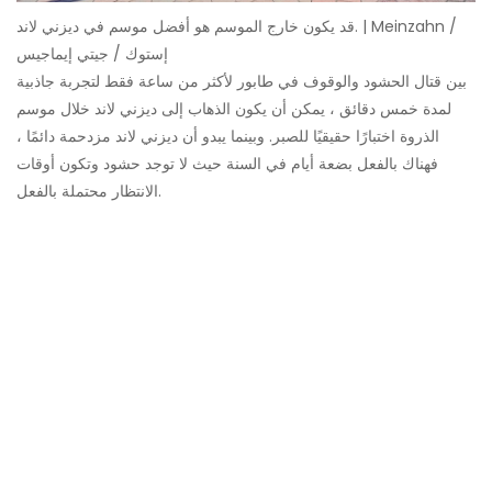
قد يكون خارج الموسم هو أفضل موسم في ديزني لاند. | Meinzahn /
إستوك / جيتي إيماجيس
بين قتال الحشود والوقوف في طابور لأكثر من ساعة فقط لتجربة جاذبية
لمدة خمس دقائق ، يمكن أن يكون الذهاب إلى ديزني لاند خلال موسم
الذروة اختبارًا حقيقيًا للصبر. وبينما يبدو أن ديزني لاند مزدحمة دائمًا ،
فهناك بالفعل بضعة أيام في السنة حيث لا توجد حشود وتكون أوقات
الانتظار محتملة بالفعل.