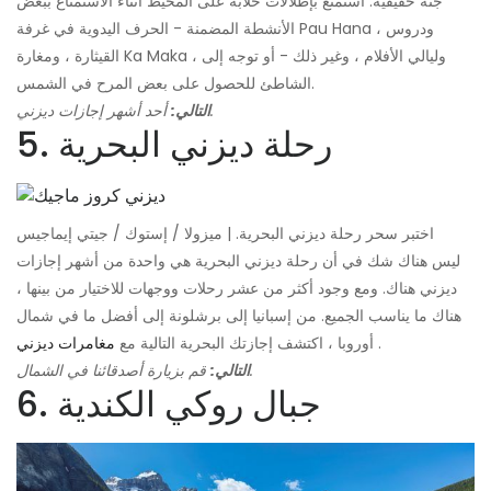
جنة حقيقية. استمتع بإطلالات خلابة على المحيط أثناء الاستمتاع ببعض
الأنشطة المضمنة - الحرف اليدوية في غرفة Pau Hana ، ودروس
القيثارة ، ومغارة Ka Maka ، وليالي الأفلام ، وغير ذلك - أو توجه إلى
الشاطئ للحصول على بعض المرح في الشمس.
أحد أشهر إجازات ديزني.
التالي:
5. رحلة ديزني البحرية
اختبر سحر رحلة ديزني البحرية. | ميزولا / إستوك / جيتي إيماجيس
ليس هناك شك في أن رحلة ديزني البحرية هي واحدة من أشهر إجازات
ديزني هناك. ومع وجود أكثر من عشر رحلات ووجهات للاختيار من بينها ،
هناك ما يناسب الجميع. من إسبانيا إلى برشلونة إلى أفضل ما في شمال
.
أوروبا ، اكتشف إجازتك البحرية التالية مع
مغامرات ديزني
قم بزيارة أصدقائنا في الشمال.
التالي:
6. جبال روكي الكندية