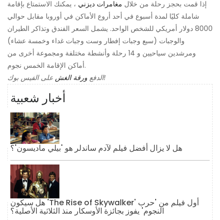
إذا قمت بحجز رحلة من خلال
مغامرات ديزني
، يمكنك الاستمتاع بإقامة
شاملة كليًا لمدة أسبوع في أحد أروع الأماكن في أوروبا مقابل حوالي
8000 دولار أمريكي للشخص الواحد. يشمل السعر الفندق وتذاكر الطيران
والوجبات (سبع وجبات إفطار وست وجبات غداء وخمسة عشاء)
ومرشدين سياحيين و 14 رحلة وأنشطة مختلفة ومجموعة أخرى من
أماكن الإقامة الخمس نجوم.
على الفيس بوك!
الدفع
ورقة الغش
أخبار شعبية
هل لا يزال أفضل فيلم لآدم ساندلر هو 'بيلي ماديسون'؟
هل سيكون 'The Rise of Skywalker' أول فيلم من 'حرب
النجوم' يفوز بجائزة الأوسكار منذ الثلاثية الأصلية؟