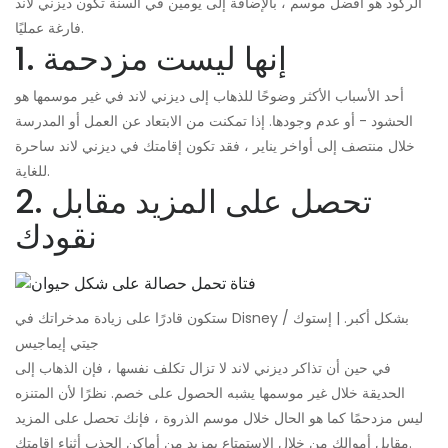
الركود هو أفضل موسم ، بالإضافة إلى يومين في السنة تكون ديزني لاند
فارغة عمليًا.
1. إنها ليست مزدحمة
أحد الأسباب الأكثر وضوحًا للذهاب إلى ديزني لاند في غير موسمها هو
الحشود - أو عدم وجودها. إذا تمكنت من الابتعاد عن العمل أو المدرسة
خلال منتصف إلى أواخر يناير ، فقد تكون إقامتك في ديزني لاند ساحرة
للغاية.
2. تحصل على المزيد مقابل
نقودك
ستكون قادرًا على زيادة مدخراتك في Disney بشكل أكبر. | إستوك /
جيتي إيماجيس
في حين أن تذاكر ديزني لاند لا تزال تكلف نفسها ، فإن الذهاب إلى
الحديقة خلال غير موسمها يشبه الحصول على خصم. نظرًا لأن المتنزه
ليس مزدحمًا كما هو الحال خلال موسم الذروة ، فإنك تحصل على المزيد
مقابل أموالك من خلال الاستمتاع بمزيد من أماكن الجذب أثناء إقامتك.