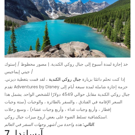
خذ إجازة لمدة أسبوع إلى جبال روكي الكندية. | مصور محظوظ / إستوك
/ جيتي إيماجيس
إذا كنت تحلم دائمًا بزيارة
جبال روكي الكندية
، لقد قمت بتغطية ديزني.
تقدم Adventures by Disney حزمة إجازة شاملة لمدة سبعة أيام إلى
جبال روكي الكندية مقابل حوالي 4549 دولارًا للشخص الواحد. يشمل هذا
السعر الإقامة في الفنادق ، والسفر بالطائرة ، والوجبات (ستة وجبات
إفطار ، وأربع وجبات غداء ، وأربع وجبات عشاء) ، وسبع رحلات
استكشافية تسلط الضوء على بعض أروع ميزات جبال روكي.
هذه واحدة من أشهر وجهات السفر في العالم.
التالي:
7. آيسلندا