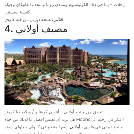
رحلات - بما في ذلك الكولوسيوم ومنتدى روما ومتحف الفاتيكان وجولة
كنيسة سيستين.
نسخة ديزني من جنة هاواي.
التالي:
4. مصيف أولاني
تحقق من منتجع أولاني. | أنتوني كوينتانو / ويكيميديا ​​كومنز
هل تريد أن تعيش أفضل ما لديك من حياة Moana؟ فكر في رحلة إلى
منتجع ديزني في هاواي ،
أولاني
. يقع المنتجع في كابولي ، هاواي ، وهو