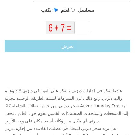
مسلسل
فيلم
يكتب:
يعرض
عندما نفكر في إجازات ديزني ، نفكر على الفور في ديزني لاند وعالم
والت ديزني. ومع ذلك ، فإن المتنزهات ليست الطريقة الوحيدة لتجربة
سحر ديزني. من حزم العطلات الشاملة كليًا Adventures by Disney
إلى المنتجعات والمنتجعات الصحية ذات الخمس نجوم حول العالم ، تجعل
ديزني أي مكان يبدو وكأنه أسعد مكان على وجه الأرض.
هل تريد سحر ديزني ليتبعك في عطلتك القادمة؟ من إجازة ديزني