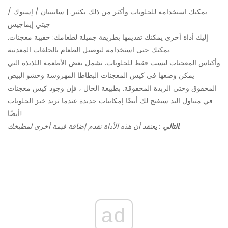
يمكنك استخدامه للحلويات وأكثر من ذلك بكثير. | سانتيبان / إستوك /
جيتي إيماجيس
إليك أداة أخرى يمكنك تقديمها بطريقة جميلة لطعامك: حقيبة معجنات.
يمكنك حتى استخدامه لتوصيل الطعام بالحلقات المعدنية.
وأكياس المعجنات ليست فقط للحلويات. تشمل بعض الأطعمة اللذيذة التي
يمكن وضعها في كيس المعجنات البطاطا المهروسة وحشو البيض
المخفوق وحتى الزبدة المخفوقة. بطبيعة الحال ، فإن وجود كيس معجنات
في متناول اليد سيفتح لك أيضًا إمكانيات جديدة عندما تريد خبز الحلويات
أيضًا!
: يعتقد أن هذه الأداة تقدم إضافة قيمة أخرى لمطبخك.
التالي
ad