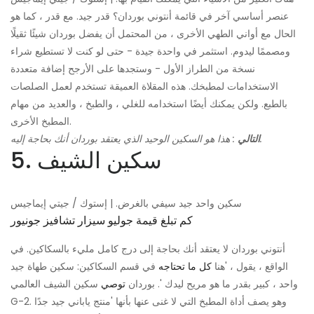
عنصر أساسي آخر في قائمة أنتوني بوردان؟ قدر جيد. مع قدر ، كما هو
الحال مع أواني الطهي الأخرى ، من المحتمل أن يفضل بوردان شيئًا ثقيلًا
ومصممًا ليدوم. استثمر في واحدة جيدة - حتى لو كنت لا تستطيع شراء
نسخة من الطراز الأول - وستجدها على الأرجح إضافة متعددة
الاستخدامات لمطبخك. هذه المقلاة العميقة تستخدم لعمل الصلصات
بالطبع. ولكن يمكنك أيضًا استخدامه للغلي ، والطبخ ، والعديد من مهام
المطبخ الأخرى.
: هذا هو السكين الوحيد الذي يعتقد بوردان أنك بحاجة إليه.
التالي
5. سكين الشيف
سكين واحد جيد سيفي بالغرض. | إستوك / جيتي إيماجيس
كم تبلغ قيمة جوليو سيزار تشافيز جونيور
أنتوني بوردان لا يعتقد أنك بحاجة إلى درج كامل مليء بالسكاكين. في
الواقع ، يقول ، 'هنا
كل ما تحتاجه
في قسم السكاكين: سكين طهاة جيد
واحد ، كبير بقدر ما هو مريح ليدك '. بوردان
توصي
سكين الشيف العالمي
G-2. وهو يصف أداة المطبخ التي لا غنى عنها بأنها 'منتج ياباني جيد جدًا