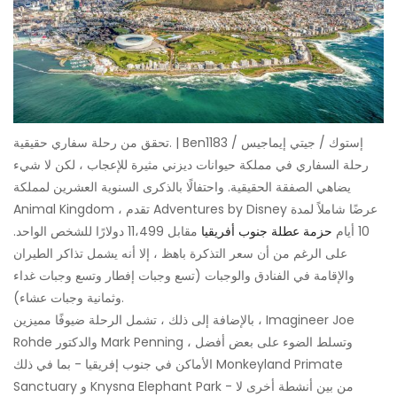
تحقق من رحلة سفاري حقيقية. | Ben1183 / إستوك / جيتي إيماجيس
رحلة السفاري في مملكة حيوانات ديزني مثيرة للإعجاب ، لكن لا شيء
يضاهي الصفقة الحقيقية. واحتفالًا بالذكرى السنوية العشرين لمملكة
Animal Kingdom ، تقدم Adventures by Disney عرضًا شاملاً لمدة
10 أيام
حزمة عطلة جنوب أفريقيا
مقابل 11،499 دولارًا للشخص الواحد.
على الرغم من أن سعر التذكرة باهظ ، إلا أنه يشمل تذاكر الطيران
والإقامة في الفنادق والوجبات (تسع وجبات إفطار وتسع وجبات غداء
وثمانية وجبات عشاء).
بالإضافة إلى ذلك ، تشمل الرحلة ضيوفًا مميزين ، Imagineer Joe
Rohde والدكتور Mark Penning ، وتسلط الضوء على بعض أفضل
الأماكن في جنوب إفريقيا - بما في ذلك Monkeyland Primate
Sanctuary و Knysna Elephant Park - من بين أنشطة أخرى لا