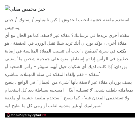
استخدم ملعقة خشبية لتجنب الخدوش. | كين تانينباوم / إستوك / جيتي
إيماجيس
مقلاة أخرى تريدها في ترسانتك؟ مقلاة غير لاصقة. كما هو الحال مع أي
مقلاة أخرى ، يؤكد بوردان أنك تريد شيئًا ثقيل الوزن. في الحقيقة ، هو
يكتب
في
سرية المطبخ
، 'يجب أن تتسبب المقلاة المناسبة في إصابة
خطيرة في الرأس إذا تم إسقاطها بقوة على جمجمة شخص ما.' يضيف
بوردان: 'إذا كانت لديك أي شكوك حول أيهما سيؤثر - رأس الضحية أو
مقلاة - فقم بإلقاء المقلاة في سلة المهملات مباشرة.'
يصف بوردان مقلاة غير لاصقة بأنها 'شيء من الجمال'. في الواقع ، ينصح
بمعاملته بلطف شديد. 'لا تغسليه أبدًا - امسحيه ببساطة بعد كل استخدام
ولا تستخدمي المعدن فيه' ، كما ينصح. 'استخدم ملعقة خشبية أو ملعقة
سيراميك أو غير معدنية لقلب أو رمي كل ما تطبخ فيه.'