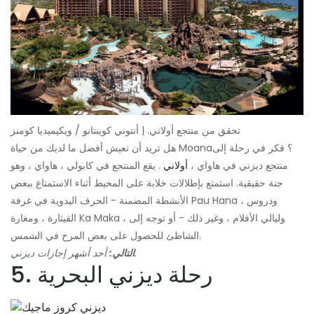
تحقق من منتجع أولاني. | أنتوني كوينتانو / ويكيميديا ​​كومنز
هل تريد أن تعيش أفضل ما لديك من حياة Moana؟ فكر في رحلة إلى
منتجع ديزني في هاواي ،
أولاني
. يقع المنتجع في كابولي ، هاواي ، وهو
جنة حقيقية. استمتع بإطلالات خلابة على المحيط أثناء الاستمتاع ببعض
الأنشطة المضمنة - الحرف اليدوية في غرفة Pau Hana ، ودروس
القيثارة ، ومغارة Ka Maka ، وليالي الأفلام ، وغير ذلك - أو توجه إلى
الشاطئ للحصول على بعض المرح في الشمس.
أحد أشهر إجازات ديزني.
التالي:
5. رحلة ديزني البحرية