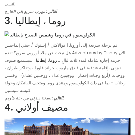
تُنسى.
التالي:
مهرب سريع إلى الخارج
3. روما ، إيطاليا
قم برحلة سريعة إلى أوروبا. | فوالاكتي / إستوك / جيتي إيماجيس
هل تبحث عن ملاذ أوروبي سريع؟ تقدم Adventures by Disney الآن
حزمة إجازة شاملة لمدة ثلاث ليالٍ لـ
روما، إيطاليا
. سيستمتع ضيوف
ديزني بإقامة فندقية في فندق ماريوت جراند فلورا ، وتذاكر طيران ،
ووجبات (أربع وجبات إفطار ، ووجبتين غداء ، ووجبتين عشاء) ، وخمس
رحلات - بما في ذلك الكولوسيوم ومنتدى روما ومتحف الفاتيكان وجولة
كنيسة سيستين.
نسخة ديزني من جنة هاواي.
التالي:
4. مصيف أولاني