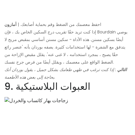
احفظ معصمك من الضغط وقم بحماية أصابعك. |
أمازون
إذا كنت تريد حقًا تقريب درج السكين الخاص بك ، فإن Bourdain يوصي
أيضًا بسكين مسنن. هذه الأداة - سكين مسنن أساسي بمقبض مريح لا
يتدفق مع الشفرة - لها استخدامات كثيرة. يصفه بوردان بأنه 'عنصر رائع
حقًا يصبح ، بمجرد استخدامه ، لا غنى عنه'. يقلل مقبض الإزاحة من
الضغط الواقع على معصمك ، ويقلل أيضًا من فرص جرح نفسك.
التالي
: إذا كنت ترغب في طهي طعامك بشكل جميل ، يقول بوردان أنك
بحاجة إلى بعض هذه الأطعمة.
9. العبوات البلاستيكية