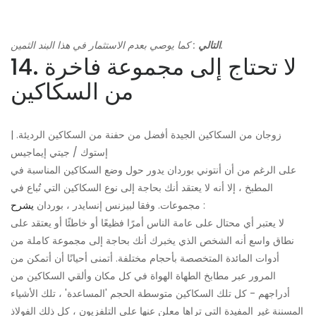
: كما يوصي بعدم الاستثمار في هذا البند الثمين.
التالي
14. لا تحتاج إلى مجموعة فاخرة
من السكاكين
زوجان من السكاكين الجيدة أفضل من حفنة من السكاكين الرديئة. |
إستوك / جيتي إيماجيس
على الرغم من أن أنتوني بوردان يدور حول وضع السكاكين المناسبة في
المطبخ ، إلا أنه لا يعتقد أنك بحاجة إلى نوع السكاكين التي تُباع في
:
مجموعات. وفقا لبيزنس إنسايدر ، بوردان
يشرح
لا يعتبر أي محتال على عامة الناس أمرًا فظيعًا أو خاطئًا أو يعتقد على
نطاق واسع أنه الشخص الذي يخبرك أنك بحاجة إلى مجموعة كاملة من
أدوات المائدة المتخصصة بأحجام مختلفة. أتمنى أحيانًا أن أتمكن من
المرور عبر مطابخ الطهاة الهواة في كل مكان وألقي السكاكين من
أدراجهم - كل تلك السكاكين متوسطة الحجم 'المساعدة' ، تلك الأشياء
المسننة غير المفيدة التي تراها معلن عنها على التلفزيون ، كل ذلك الفولاذ