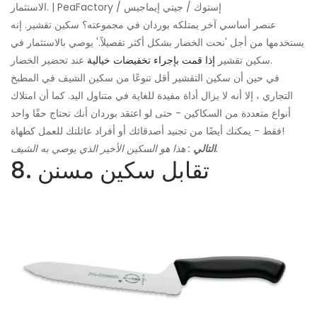
الاستثمار. | PeaFactory / إستوك / جيتي إيماجيس
عنصر أساسي آخر يمتلكه بوردان في مجموعته؟ سكين تقشير. إنه
يستخدمها من أجل 'نحت الخضار بشكل أكثر تفصيلاً.' يوصي بالاستثمار في
عند تحضير الخضار.
سكين تقشير
إذا قمت بإجراء تخفيضات خيالية
في حين أن سكين التقشير أقل تنوعًا من سكين الشيف في المطبخ
التجاري ، إلا أنه لا يزال أداة مفيدة للغاية في متناول اليد. كما أن امتلاك
أنواع متعددة من السكاكين - حتى لو اعتقد بوردان أنك تحتاج حقًا واحد
فقط - يمكنك أيضًا من تجنيد أصدقائك أو أفراد عائلتك للعمل كطهاة!
: هذا هو السكين الأخير الذي يوصي به الشيف.
التالي
8. تقابل سكين مسنن