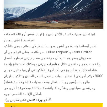
إنها إحدى وجهات السفر الأكثر شهرة. | لويك فينس / وكالة الصحافة
الفرنسية / غيتي إيماجز
تعتبر آيسلندا واحدة من أشهر وجهات السفر في العالم ، وهي بالتأكيد
عنصر قائمة. وعلى الرغم من أن Blue Lagoon و Kerið Crater
سحريتان بمفردهما ، إلا أن جرعة من سحر ديزني تجعلهما أفضل.
إذا قمت بحجز رحلة من خلال
مغامرات ديزني
، يمكنك الاستمتاع بإقامة
شاملة كليًا لمدة أسبوع في أحد أروع الأماكن في أوروبا مقابل حوالي
8000 دولار أمريكي للشخص الواحد. يشمل السعر الفندق وتذاكر الطيران
والوجبات (سبع وجبات إفطار وست وجبات غداء وخمسة عشاء)
ومرشدين سياحيين و 14 رحلة وأنشطة مختلفة ومجموعة أخرى من
أماكن الإقامة الخمس نجوم.
على الفيس بوك!
الدفع
ورقة الغش