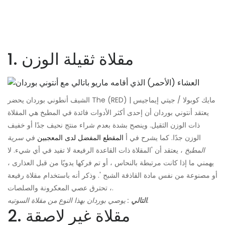
1. مقلاة ثقيلة الوزن
الشيف أنطوني بوردان يحضر The (RED) | مايك كوبولا / جيتي إيماجيس
يعتقد أنتوني بوردان أن إحدى أكثر الأدوات فائدة في المطبخ هي المقلاة
ذات الوزن الثقيل. وينصح بشدة بعدم شراء منتج نحيف جدًا أو خفيف
الوزن جدًا. كما يشرح في أ
المقطع المفضل لدى المعجبين
في
سرية
المطبخ
، يعتقد أن 'المقلاة ذات القاعدة الرفيعة لا تفيد في أي شيء. لا
يهمني ما إذا كانت مرتبطة بالنحاس ، أو تم فركها يدويًا من قبل العذارى ،
أو مصنوعة من نفس مادة القاذفة الشبح '. وذكر أنه باستخدام مقلاة رفيعة
، تحترق عصي المعكرونة والصلصات.
: يوصي بوردان بهذا النوع من مقلاة السوتيه.
التالي
2. مقلاة غير لاصقة