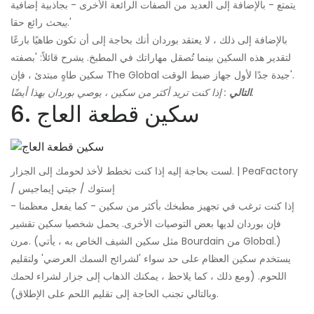
يتمتع - بالإضافة إلى العديد من الصفات الرائعة الأخرى - بجاذبية إضافية
رائع حقا.'
يبحث
بالإضافة إلى ذلك ، لا يعتقد بوردان أنك بحاجة إلى أن تكون طاهيًا بارعًا
لتقدير هذه السكين بينما تُصقل مهاراتك في المطبخ. يشرح قائلاً: 'بصفته
سكين طاهٍ مبتدئ ، فإن The Global جيدة جدًا لأول جهاز ضبط الوقت'.
: إذا كنت تريد أكثر من سكين ، يوصي بوردان بهذا أيضًا.
التالي
6. سكين قطعة العاج
لست بحاجة إليه إذا كنت تخطط لأخذ لحومك إلى الجزار. | PeaFactory
/ إستوك / جيتي إيماجيس
إذا كنت ترغب في تجهيز مطبخك بأكثر من سكين - كما يفعل معظمنا -
فإن بوردان لديها بعض التوصيات الأخرى. يحمل شخصيا سكين تقشير
مرن. (مثل سكين الشيف الخاص به ، يأتي Bourdain من Global.)
يستخدم سكين العظام على حد سواء 'لشرائح السمك العرضي' ولتقليم
اللحوم. (ومع ذلك ، كما يلاحظ ، يمكنك الذهاب إلى جزار لشراء لحمك
وبالتالي تجنب الحاجة إلى تقليم اللحم على الإطلاق).