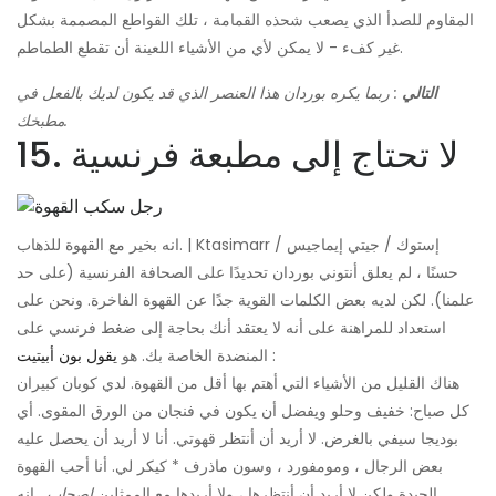
المقاوم للصدأ الذي يصعب شحذه القمامة ، تلك القواطع المصممة بشكل
غير كفء - لا يمكن لأي من الأشياء اللعينة أن تقطع الطماطم.
التالي
: ربما يكره بوردان هذا العنصر الذي قد يكون لديك بالفعل في
مطبخك.
15. لا تحتاج إلى مطبعة فرنسية
انه بخير مع القهوة للذهاب. | Ktasimarr / إستوك / جيتي إيماجيس
حسنًا ، لم يعلق أنتوني بوردان تحديدًا على الصحافة الفرنسية (على حد
علمنا). لكن لديه بعض الكلمات القوية جدًا عن القهوة الفاخرة. ونحن على
استعداد للمراهنة على أنه لا يعتقد أنك بحاجة إلى ضغط فرنسي على
:
المنضدة الخاصة بك. هو
يقول بون أبيتيت
هناك القليل من الأشياء التي أهتم بها أقل من القهوة. لدي كوبان كبيران
كل صباح: خفيف وحلو ويفضل أن يكون في فنجان من الورق المقوى. أي
بوديجا سيفي بالغرض. لا أريد أن أنتظر قهوتي. أنا لا أريد أن يحصل عليه
بعض الرجال ، ومومفورد ، وسون ماذرف * كيكر لي. أنا أحب القهوة
الجيدة ولكن لا أريد أن أنتظرها ، ولا أريدها مع الممثلين
اصحاب
. إنه