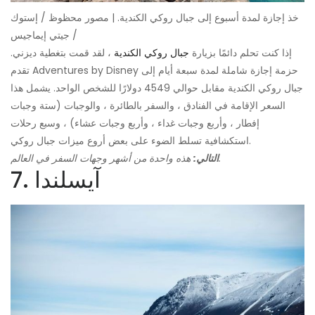
خذ إجازة لمدة أسبوع إلى جبال روكي الكندية. | مصور محظوظ / إستوك
/ جيتي إيماجيس
إذا كنت تحلم دائمًا بزيارة
جبال روكي الكندية
، لقد قمت بتغطية ديزني.
تقدم Adventures by Disney حزمة إجازة شاملة لمدة سبعة أيام إلى
جبال روكي الكندية مقابل حوالي 4549 دولارًا للشخص الواحد. يشمل هذا
السعر الإقامة في الفنادق ، والسفر بالطائرة ، والوجبات (ستة وجبات
إفطار ، وأربع وجبات غداء ، وأربع وجبات عشاء) ، وسبع رحلات
استكشافية تسلط الضوء على بعض أروع ميزات جبال روكي.
هذه واحدة من أشهر وجهات السفر في العالم.
التالي:
7. آيسلندا