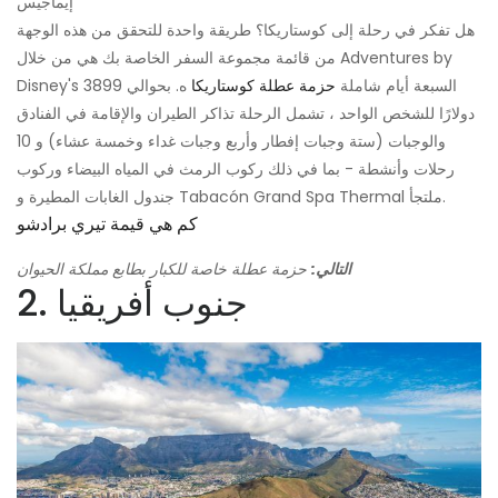
إيماجيس
هل تفكر في رحلة إلى كوستاريكا؟ طريقة واحدة للتحقق من هذه الوجهة
من قائمة مجموعة السفر الخاصة بك هي من خلال Adventures by
Disney's السبعة أيام شاملة
حزمة عطلة كوستاريكا
ه. بحوالي 3899
دولارًا للشخص الواحد ، تشمل الرحلة تذاكر الطيران والإقامة في الفنادق
والوجبات (ستة وجبات إفطار وأربع وجبات غداء وخمسة عشاء) و 10
رحلات وأنشطة - بما في ذلك ركوب الرمث في المياه البيضاء وركوب
جندول الغابات المطيرة و Tabacón Grand Spa Thermal ملتجأ.
كم هي قيمة تيري برادشو
التالي:
حزمة عطلة خاصة للكبار بطابع مملكة الحيوان
2. جنوب أفريقيا