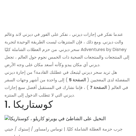
عندما نفكر في إجازات ديزني ، نفكر على الفور في ديزني لاند وعالم
والت ديزني. ومع ذلك ، فإن المتنزهات ليست الطريقة الوحيدة لتجربة
سحر ديزني. من حزم العطلات الشاملة كليًا Adventures by Disney
إلى المنتجعات والمنتجعات الصحية ذات الخمس نجوم حول العالم ، تجعل
ديزني أي مكان يبدو وكأنه أسعد مكان على وجه الأرض.
هل تريد سحر ديزني ليتبعك في عطلتك القادمة؟ من إجازة ديزني
المفضلة لدى المعجبين (
الصفحة 5
) إلى واحدة من أشهر وجهات السفر
في العالم (
الصفحة 7
) ، فإننا نشارك في المستقبل أفضل سبع إجازات
ديزني التي لا تتطلب الدخول إلى المنتزه.
1. كوستاريكا
جرب حزمة العطلة الشاملة كليًا. | توماس رامساور / إستوك / جيتي