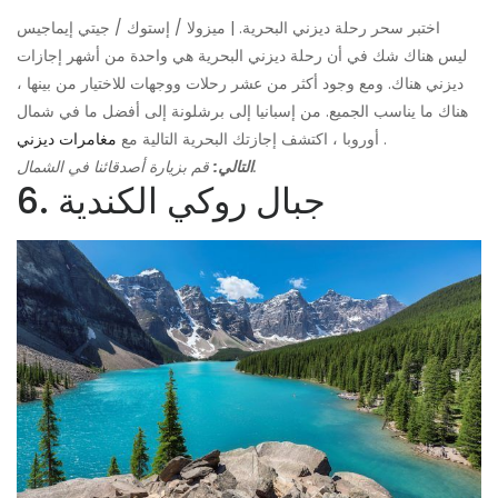
اختبر سحر رحلة ديزني البحرية. | ميزولا / إستوك / جيتي إيماجيس
ليس هناك شك في أن رحلة ديزني البحرية هي واحدة من أشهر إجازات
ديزني هناك. ومع وجود أكثر من عشر رحلات ووجهات للاختيار من بينها ،
هناك ما يناسب الجميع. من إسبانيا إلى برشلونة إلى أفضل ما في شمال
.
أوروبا ، اكتشف إجازتك البحرية التالية مع
مغامرات ديزني
قم بزيارة أصدقائنا في الشمال.
التالي:
6. جبال روكي الكندية