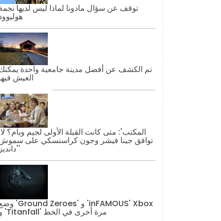
توقف عن سؤال مادونا لماذا ليس لديها نجمة
هوليوود
تم الكشف عن أفضل مدينة جامعية واحدة يمكنك
العيش فيها
'المكتب': مت
توافق جينا فيشر وجون كراسنسكي على سموش
'دانديز'
وضع 'Ground Zeroes' و 'AMOUS' Xbox
و 'Titanfall' مرة أخرى في الخط