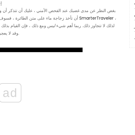
لم 
بغض النظر عن مدى غضبك عند الفحص الأمني ​​، عليك أن تتذكر أن وك
،
SmarterTraveler
أن تأخذ زجاجة ماء على متن الطائرة ، فسوف تفقدها ، فترة. الحد الأقصى للسائل هو 3.4 أوقية ، وفقًا لـ
لذلك لا تتجاوز ذلك. ربما أهم شيء
ليس
ومع ذلك ، فإن القيام بذلك ه
وقد لا يعجبك الوكيل أيضًا - لكن القواعد هي قواعد ولم يصنعها الوكيل.
ad