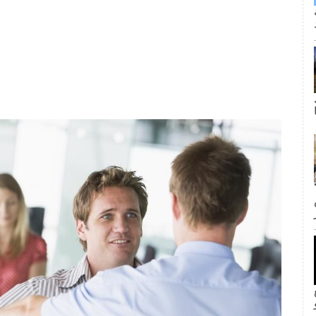
ى كانت القبلة الأولى لجيم وبام؟ لا
inF