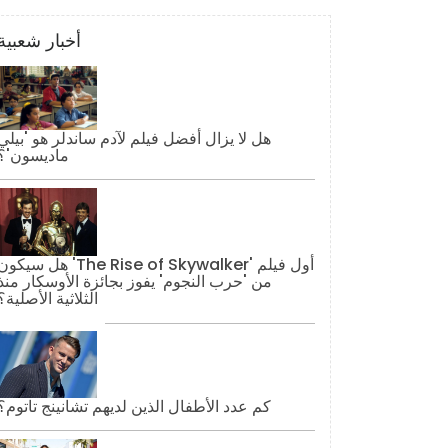
أخبار شعبية
هل لا يزال أفضل فيلم لآدم ساندلر هو 'بيلي
ماديسون'؟
هل سيكون 'The Rise of Skywalker' أول فيل
من 'حرب النجوم' يفوز بجائزة الأوسكار منذ
الثلاثية الأصلية؟
كم عدد الأطفال الذين لديهم تشانينج تاتوم؟