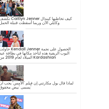
تكشف Caitlyn Jenner كيف تخاطبها كيند
وكايلي الآن وربما أسقطت قنبلة الحمل
حاولت Kendall Jenner الحصول على نج
البوب ​​الريفية هذه لتأخذ مكانها في بطاقة عيد
الميلاد لعام 2019 من Kardashian
لماذا قال بول مكارتني إن فيلم 'الأمس' يجب أن
يسمى 'بيض مخفوق'