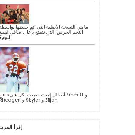
ما هي النسخة الأصلية التي 'تم حفظها بواسطة
النجم الجرس' التي تتمتع بأعلى صافي قيمة
اليوم؟
أطفال إميت سميث: كل شيء عن Emmitt و
Rheagen و Skylar و Elijah
إقرأ المزيد