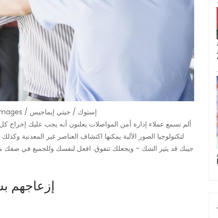
افعل معروفًا للجميع وأفرغ جيوبك. | monkeybusinessimages / إستوك / جيتي إيماجيس
ألم تسمع عملاء إدارة أمن المواصلات يعلنون أنه يجب عليك إخراج ك
لتكنولوجيا الصور الآلية يمكنها اكتشاف العناصر غير المعدنية وكذلك ال
جيبك قد يثير الشك - ويجعلك تتفوق. افعل لنفسك وللجميع في صفك معر
2. إزعاجهم 