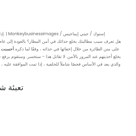
إذا كانت هذه الصفقة كبيرة بالنسبة لك ، فهناك خيارات أخرى. | Monkeybusinessimages / إستوك / جيتي إيماجيس
على متن الطائرة من خلال إخفائها في حذائه ، وفقًا لما ذكره
أحسنت
بخلع أحذيتهم عند المرور بالأمن. لا تقاتل هذا - ستخسر. وستقوم برفع 
4. تعبئة