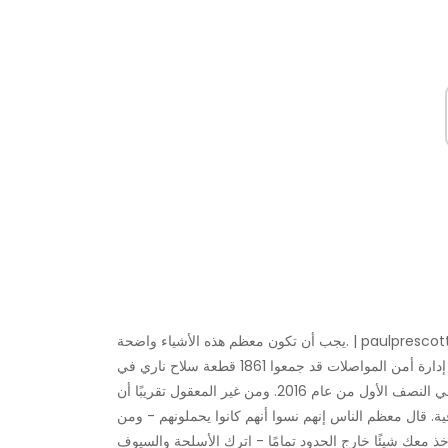
أشار في أغسطس 2017 إلى أن ضباط إدارة أمن المواصلات قد جمعوا 1861 قطعة سلاح ناري في
النصف الأول من العام ، وهو ما يزيد بنسبة 20٪ تقريبًا عما تم جمعه في النصف الأول من عام 2016. ومن غير المعقول تقريبًا أن
ة. قال معظم الناس إنهم نسوا أنهم كانوا يحملونهم - ومن
خذ معك شيئًا خارج الحدود تمامًا - اترك الأسلحة والسيوف