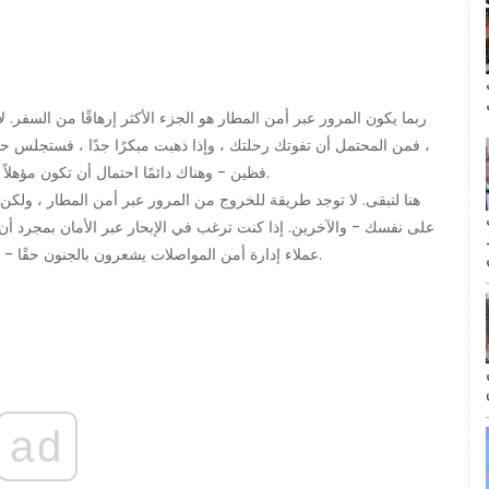
ال
ربما يكون المرور عبر أمن المطار هو الجزء الأكثر إرهاقًا من السفر.
، فمن المحتمل أن تفوتك رحلتك ، وإذا ذهبت مبكرًا جدًا ، فستجلس حو
وكلاء TSA فظين - وهناك دائمًا احتمال أن تكون مؤهلاً لإجراء فحص ، والذي يمكن أن يكون غازيًا تمامًا.
مة
على نفسك - والآخرين. إذا كنت ترغب في الإبحار عبر الأمان بمجرد أن
عملاء إدارة أمن المواصلات يشعرون بالجنون حقًا - فقد ينتهي بك الأمر بقضاء وقت أطول بكثير مما كنت تعتقد.
ad