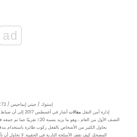
ad
يجب أن تكون معظم هذه الأشياء واضحة. | paulprescott72 / إستوك / جيتي إيماجيس
إدارة أمن النقل
مقالات
يحاول الكثير من الأشخاص بالفعل ركوب طائرة باستخدام بندقي
المضحك كيف تقفز الأسلحة النارية في الحقيبة. لا تحاول أن تأ