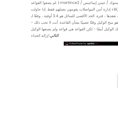
يضعوا القواعد. | martince2 / إستوك / جيتي إيماجيس
لاء إدارة أمن المواصلات يقومون بعملهم فقط. إذا حاولت
و منح الوكيل وقتًا عصيبًا بشأن القاعدة. أنت لا تحب ذلك -
التالي:
إزالة الحذاء