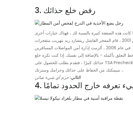
3. رفض خلع حذائك
هل تعرف سبب مطالبتك بخلع حذائك في أمن المطار؟ بالعودة إلى عام 2001 ، قام المفجر الفاشل ريتشارد ريد بتهريب متفجرات
. في عام 2006 ، ألزمت إدارة أمن المواصلات المسافرين
خط التعلق بأكمله - بالإضافة إلى نفسك. إذا كنت تكره خلع
حذائك كثيرًا ، فتقدم بطلب للحصول على TSA Precheck ، والذي يعد في الأساس فحصًا شاملاً للخلفية ، إذا تمت الموافقة عليه
، سيمكنك من الحفاظ على حذائك وحزامك وسترتك.
التالي:
حزم أي شيء شائن
 شيء تعرفه خارج الحدود تمامًا