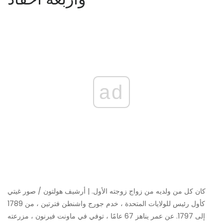
ad
كان كل من ولديه من زواج زوجته الأول. | أرشيف هولتون / صور غيتي
كأول رئيس للولايات المتحدة ، خدم جورج واشنطن فترتين ، من 1789
إلى 1797. عن عمر يناهز 67 عامًا ، توفي في ماونت فيرنون ، مزرعته