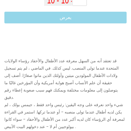
يعرض
قد تعتقد أنه من السهل معرفة عدد الأطفال والأحفاد رؤساء الولايات
المتحدة عندما تولى المنصب. ليس كذلك. في الماضي ، لم يتم تسجيل
ولادات الأطفال المولودين ميتين وأولئك الذين ماتوا صغارًا. أضف إلى
حقيقة أن علم الأنساب أصبح هواية أمريكية وأن المؤرخين غالبًا ما
يتوصلون إلى معلومات مختلفة ويمكنك فهم سبب صعوبة إعطاء رقم
دقيق.
شيء واحد نعرفه على وجه اليقين: رئيس واحد فقط ، جيمس بولك ، لم
يكن لديه أطفال عندما تولى منصبه - أو عندما تركها. استمر في القراءة
لمعرفة أي الرؤساء كان لديه أكبر عدد من الأطفال والأحفاد - سواء كانوا
بيولوجيين أم لا - عند دخولهم البيت الأبيض .