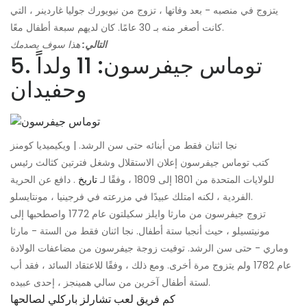
يتزوج في منصبه - بعد وفاتها ، تزوج من نيويورك جوليا غاردينر ، التي
كانت أصغر منه بـ 30 عامًا. كان لديهم سبعة أطفال معًا.
التالي:
هذا سوف يصدمك
5. توماس جيفرسون: 11 ولداً
وحفيدان
نجا اثنان فقط من أبنائه حتى سن الرشد. | ويكيميديا ​​كومنز
كتب توماس جيفرسون إعلان الاستقلال وشغل فترتين كثالث رئيس
للولايات المتحدة من 1801 إلى 1809 ، وفقًا لـ
تاريخ
. دافع عن الحرية
الفردية ، لكنه امتلك عبيدًا في مزرعته في فرجينيا ، مونتايسلو.
تزوج جيفرسون من مارثا وايلز سكيلتون عام 1772 واصطحبها إلى
مونيتسيلو ، حيث أنجبا ستة أطفال. نجا اثنان فقط من الستة - مارثا
وماري - حتى سن الرشد. توفيت زوجة جيفرسون من مضاعفات الولادة
عام 1782 ولم يتزوج مرة أخرى. ومع ذلك ، وفقًا للاعتقاد السائد ، فقد أب
لستة أطفال آخرين من سالي همينجز ، إحدى عبيده.
كم فريق لعب تشارلز باركلي لصالحها