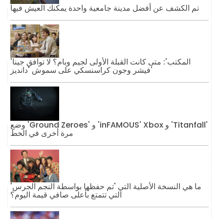
تم الكشف عن أفضل مدينة جامعية واحدة يمكنك العيش فيها
'المكتب': متى كانت القبلة الأولى لجيم وبام؟ لا توافق جينا
فيشر وجون كراسنسكي على سموش 'دانديز'
وضع 'Ground Zeroes' و 'inFAMOUS' Xbox و 'Titanfall'
مرة أخرى في الخط
ما هي النسخة الأصلية التي 'تم حفظها بواسطة النجم الجرس'
التي تتمتع بأعلى صافي قيمة اليوم؟