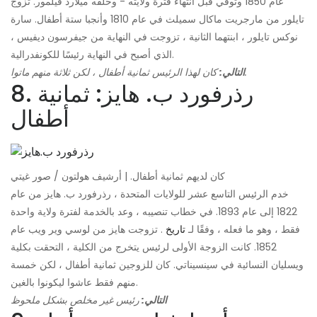
عام 1850 وتوفي قبل انتهاء فترة ولايته - وخلفه ميلارد فيلمور. تزوج
تايلور من مارجريت ماكال سميلث في عام 1810 وأنجبا ستة أطفال. سارة
نوكس تايلور ، ابنتهما الثانية ، تزوجت في النهاية من جيفرسون ديفيس ،
الذي أصبح في النهاية رئيسًا للكونفدرالية.
كان لهذا الرئيس ثمانية أطفال ، لكن ثلاثة منهم ماتوا.
التالي:
8. رذرفورد ب. هايز: ثمانية
أطفال
كان لديهم ثمانية أطفال. | أرشيف هولتون / صور غيتي
خدم الرئيس التاسع عشر للولايات المتحدة ، رذرفورد ب. هايز من عام
1822 إلى عام 1893. في خطاب تنصيبه ، وعد بالخدمة لفترة ولاية واحدة
فقط ، وهو ما فعله ، وفقًا لـ
تاريخ
. تزوجت هايز من لوسي وير ويب عام
1852. كانت الزوجة الأولى لرئيس يتخرج من الكلية ، التحقت بكلية
ويسليان النسائية في سينسيناتي. كان للزوجين ثمانية أطفال ، لكن خمسة
منهم فقط عاشوا ليكونوا بالغين.
التالي:
رئيس غير مخلص بشكل ملحوظ