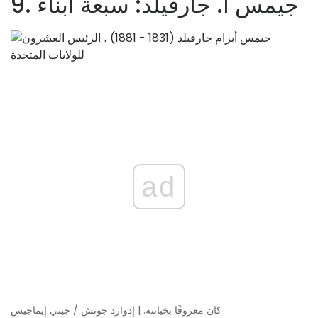
9. جيمس أ. جارفيلد: سبعة أبناء
ad
كان معروفًا بخيانته. | إدوارد جوتش / جيتي إيماجيس