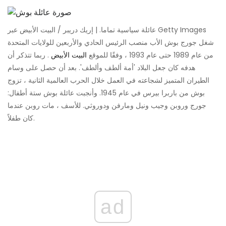
عائلة سياسية تماما. | إريك دريبر / البيت الأبيض عبر Getty Images
شغل جورج بوش الأب منصب الرئيس الحادي والأربعين للولايات المتحدة
من عام 1989 حتى عام 1993 ، وفقًا للموقع
البيت الأبيض
. ربما تتذكر أن
هدفه كان جعل البلاد 'أمة ألطف وألطف'. بعد أن حصل على وسام
الطيران المتميز لشجاعته في العمل خلال الحرب العالمية الثانية ، تزوج
بوش من باربرا بيرس في عام 1945. وأنجبت عائلة بوش ستة أطفال:
جورج وروبن وجيب ونيل ومارفن ودوروثي. للأسف ، مات روبن عندما
كان طفلاً.
ad