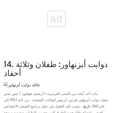
ad
14. دوايت أيزنهاور: طفلان وثلاثة
أحفاد
مات أحد أبنائه من الحمى القرمزية. | أرشيف هولتون / صور غيتي
شغل دوايت أيزنهاور فترتين كرئيس للولايات المتحدة ، من عام 1953 إلى
عام 1961.
تاريخ
، ينسب إليه الفضل في جعل برنامج الضمان الاجتماعي
أقوى ، وإنشاء نظام جديد للطرق السريعة بين الولايات وتشويه سمعة