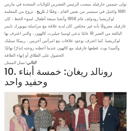
تولى جيمس جارفيلد منصب الرئيس العشرين للولايات المتحدة في مارس
1881 واغتيل في سبتمبر من نفس العام ، وفقًا لـ
تاريخ
. تزوج من المعلمة
لوكريشيا رودولف عام 1858 وأنجبا سبعة أطفال. لسوء الحظ ، كان
غارفيلد معروفًا بأنه غير مخلص. كان لديه علاقة مع مراسلة نيويورك تايمز
البالغة من العمر 18 عامًا تدعى لوسيا جيلبرت كالهون ، والتي اعترف بها
لوكريشيا. كما اعترف بوجود علاقات مع امرأتين أخريين ، ريبيكا سيليك
وألميدا بوث. قطعها غارفيلد مع كالهون عندما أعطته زوجته إنذارًا نهائيًا:
الحصول على الطلاق أو إنهاء العلاقة.
التالي:
نسل الممثل
10. رونالد ريغان: خمسة أبناء
وحفيد واحد