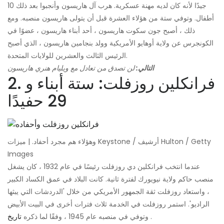
جيدًا لأنه كان لديه مهنة عسكرية. هرب آل هاريسون وأنجبوا بعد ذلك 10
أطفال. وتوفي ستة من هؤلاء العشرة قبل أن يتولى هاريسون منصبه. ومع
ذلك ، أصبح جون سكوت هاريسون ، أحد أبناء هاريسون ، عضوًا في
الكونجرس عن ولاية أوهايو الأمريكية وولد بنجامين هاريسون ، الذي أصبح
الرئيس الثالث والعشرين للولايات المتحدة.
التالي:
لن تصدق من تعادل مع ويليام هنري هاريسون
2. فرانكلين روزفلت: ستة أبناء و
29 حفيدًا
وهؤلاء هم مجرد أحفاد. | ميزات Keystone / أرشيف Hulton / Getty
Images
عندما انتخب فرانكلين دي روزفلت رئيسًا في عام 1932 ، كان يشغل
منصب حاكم ولاية نيويورك لفترة ثانية. كانت البلاد في عمق الكساد الكبير
، واستعاد روزفلت ثقة الجمهور الأمريكي من خلال 'الدردشات التي يبثها
الراديو'. استمر روزفلت في الخدمة ثلاث فترات أخرى في البيت الأبيض
.
وتوفي في منصبه عام 1945 ، وفقًا لما ذكره
تاريخ