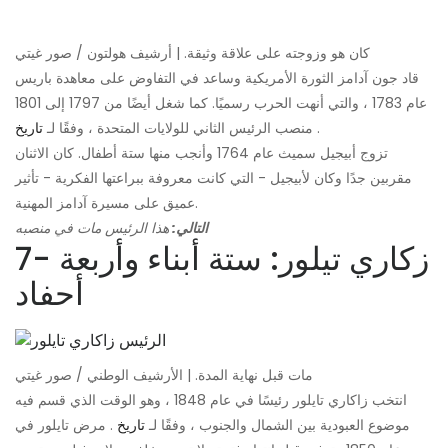
كان هو وزوجته على علاقة وثيقة. | أرشيف هولتون / صور غيتي
قاد جون آدامز الثورة الأمريكية وساعد في التفاوض على معاهدة باريس
عام 1783 ، والتي أنهت الحرب رسميًا. كما شغل أيضًا من 1797 إلى 1801
.
منصب الرئيس الثاني للولايات المتحدة ، وفقًا لـ
تاريخ
تزوج أبيجيل سميث عام 1764 وأنجب منها ستة أطفال. كان الاثنان
مقربين جدًا وكان لأبيجيل - التي كانت معروفة ببراعتها الفكرية - تأثير
عميق على مسيرة آدامز المهنية.
التالي:
هذا الرئيس مات في منصبه
7- زكاري تيلور: ستة أبناء وأربعة
أحفاد
مات قبل نهاية المدة. | الأرشيف الوطني / صور غيتي
انتخب زاكاري تايلور رئيسًا في عام 1848 ، وهو الوقت الذي قسم فيه
موضوع العبودية بين الشمال والجنوب ، وفقًا لـ
تاريخ
. مرض تايلور في