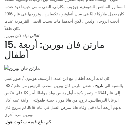
السناتور المناهض للشيوعية جوزيف مكارثي. التقى مامي جينيفا دود عندما
كان يعمل ملازمًا ثانيًا في سان أنطونيو ، تكساس ، وتزوجها في عام 1916.
أنجب الزوجان ولدين ، لكن أحدهما مات بسبب الحمى القرمزية عندما
كان طفلاً.
التالي:
ولد فان بورين
15. مارتن فان بورين: أربعة
أطفال
كان لديه أربعة أطفال مع ابن عمه. | أرشيف هولتون / صور غيتي
بالنسبة الى
تاريخ
، شغل مارتن فان بورين منصب الرئيس من عام 1837
إلى عام 1841 - وتميز بكونه أول رئيس يولد مواطنًا أمريكيًا على عكس
الرعايا البريطانيين. تزوج من هانا هوز ، حبيبة طفولته - وابنة عمه. كان
لديهم أربعة أبناء قبل وفاة هانا بمرض السل في عام 1819. لم يتزوج فان
بورين مرة أخرى.
كم تبلغ قيمة سكوت هول