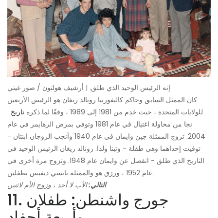
إنه الرئيس الوحيد الذي طلق. | أرشيف هولتون / صور غيتي
كان الممثل السابق وحاكم كاليفورنيا رونالد ريغان هو الرئيس الأربعين
للولايات المتحدة ، حيث خدم من 1981 إلى 1989 ، وفقًا لما ذكره
تاريخ
.
نجا من محاولة اغتيال في عام 1981 وتوفي بمرض الزهايمر في عام
2004. تزوج الممثلة جين وايمان في عام 1940 وأنجب الزوجان ابنتان -
توفيت إحداهما وهي طفلة - وتبنا ولدا. رونالد ريغان الرئيس الوحيد في
التاريخ الذي طلق - انفصل عن وايمان عام 1948. وتزوج مرة أخرى في
عام 1952 ، ورزق هو والممثلة نانسي ديفيس بطفلين.
التالي:
الأب لا أحد ، وزوج الأم لاثنين
11. جورج واشنطن: طفلان
وأربعة أحفاد