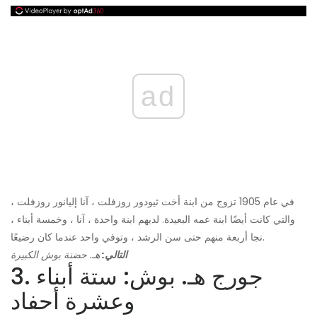
ad
في عام 1905 تزوج من ابنة أخت ثيودور روزفلت ، آنا إليانور روزفلت ،
والتي كانت أيضًا ابنة عمه البعيدة. لديهم ابنة واحدة ، آنا ، وخمسة أبناء ،
نجا أربعة منهم حتى سن الرشد ، وتوفي واحد عندما كان رضيعًا.
التالي:
هـ. حضنة بوش الكبيرة
3. جورج هـ. بوش: ستة أبناء
وعشرة أحفاد