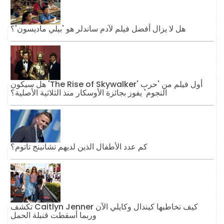
هل لا يزال أفضل فيلم لآدم ساندلر هو 'بيلي ماديسون'؟
هل سيكون 'The Rise of Skywalker' أول فيلم من 'حرب
النجوم' يفوز بجائزة الأوسكار منذ الثلاثية الأصلية؟
كم عدد الأطفال الذين لديهم تشانينج تاتوم؟
تكشف Caitlyn Jenner كيف تخاطبها كيندال وكايلي الآن
وربما أسقطت قنبلة الحمل