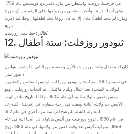
في فرجينيا. تزوجت واشنطن من مارثا داندريدج كوستيس عام 1759.
وهي أرملة ثرية ، وأنجبت طفلين من زواجها. على الرغم من أن جورج
ومارثا لم ينجبا أطفالًا معًا ، إلا أنه كان زوجًا محبًا لطفليها ، وفقًا لما ذكرته
تاريخ
التالي:
خط تيدي روزفلت
12. ثيودور روزفلت: ستة أطفال
كان لديه طفل واحد من زواجه الأول وخمسة من الثاني. | أرشيف هولتون
/ صور غيتي
في سبتمبر 1901 ، تم انتخاب ثيودور روزفلت الرئيس السادس والعشرين
للولايات المتحدة بعد اغتيال ويليام ماكينلي. تم انتخاب روزفلت ، وهو
رئيس شعبي ، لولاية ثانية في عام 1904 ، وفقًا لـ
تاريخ
. غادر البيت
الأبيض بعد ولايته الثانية وذهب في رحلة سفاري في إفريقيا ، لكنه عاد
لمحاولة فاشلة للترشح للرئاسة مرة أخرى في عام 1912.
في عام 1880 ، تزوج روزفلت من أليس هاثاواي لي. أنجبا ابنة في عام
1884 ، وتوفيت أليس بعد وقت قصير من ولادتها. في عام 1886 تزوج
روزفلت من إديث كيرميت كارو ، حب طفولته ، وأنجبا خمسة أطفال.