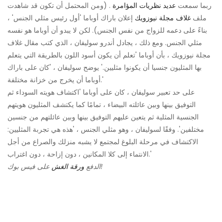
ربما سمعت
عديد
نظريات المؤامرة
. (ومن المحتمل أن تكون قد شاهدت
ملف
غلاف مجلة نيوزويك
إعلان باراك أوباما 'أول رئيس مثلي الجنس' ،
بناءً على دعمه للزواج من نفس الجنس). لكن لا يبدو أن أوباما هو نفسه
مثلي الجنس. ومع ذلك ، يجادل أندرو سوليفان ، الذي كتب مقال غلاف
مجلة نيوزويك ، بأن أوباما 'تعلم أن يكون أسود اللون بالطريقة التي يتعلم
بها المثليون جنسيا أن يكونوا مثليين.' يوضح سوليفان ، 'كان على باراك
أوباما أن يخرج من خزانة مختلفة.'
على حد تعبير سوليفان ، كان على أوباما 'اكتشاف هويته السوداء ثم
التوفيق بينها وبين عائلته البيضاء ، تمامًا كما يكتشف المثليون هويتهم
الجنسية المثلية ثم يتعين عليهم التوفيق بينها وبين عائلتهم من جنسين
مختلفين'. وفقًا لسوليفان ، وهو مثلي الجنس ، 'هذه هي تجربة المثليين:
الاكتشاف في مرحلة البلوغ لمجتمع لا يشبه منزلك والصراع من أجل
الانتماء إلى كلا المكانين ، دون إزاحة ، دون اغتراب.'
على فيس بوك!
الدفع
ورقة الغش