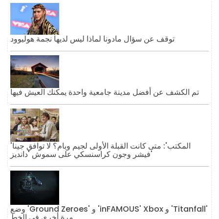
توقف عن سؤال مادونا لماذا ليس لديها نجمة هوليوود
تم الكشف عن أفضل مدينة جامعية واحدة يمكنك العيش فيها
'المكتب': متى كانت القبلة الأولى لجيم وبام؟ لا توافق جينا
فيشر وجون كراسنسكي على سموش 'دانديز'
وضع 'Ground Zeroes' و 'inFAMOUS' Xbox و 'Titanfall'
مرة أخرى في الخط