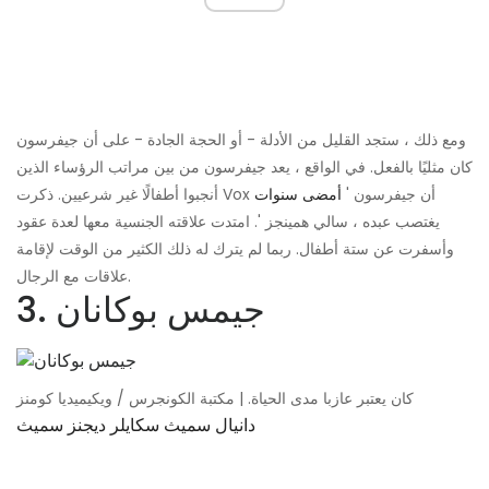
ومع ذلك ، ستجد القليل من الأدلة - أو الحجة الجادة - على أن جيفرسون
كان مثليًا بالفعل. في الواقع ، يعد جيفرسون من بين مراتب الرؤساء الذين
أنجبوا أطفالًا غير شرعيين. ذكرت Vox أن جيفرسون '
أمضى سنوات
يغتصب عبده ، سالي همينجز '. امتدت علاقته الجنسية معها لعدة عقود
وأسفرت عن ستة أطفال. ربما لم يترك له ذلك الكثير من الوقت لإقامة
علاقات مع الرجال.
3. جيمس بوكانان
كان يعتبر عازبا مدى الحياة. | مكتبة الكونجرس / ويكيميديا ​​كومنز
دانيال سميث سكايلر ديجنز سميث