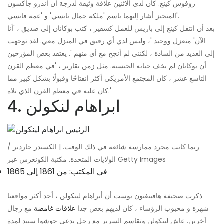
روفوس كينغ. كان لدى الاثنين علاقة وثيقة لدرجة أن أندرو جاكسون
المتحيز أشار إليهما باسم 'ملكة جمال نانسي' و 'عمة فانسي'.
بعد أن انتقل كينغ إلى باريس للعمل كسفير ، كتب بوكانان إلى صديق ، 'أنا
الآن' منعزل ووحيد '، وليس لدي أي رفيق في المنزل معي. لقد توجهت
إلى العديد من السادة ، لكنني لم أنجح مع أي منهم '. يعتقد بعض المؤرخين
أن بوكانان لم يخف حياته الجنسية. مثل زمن تقارير ، 'في معظم القرن
التاسع عشر ، كان المجتمع الأمريكي أكثر انفتاحًا وقبولًا بشكل كبير مما
كان عليه في معظم القرن الذي تلاه.'
4. ابراهام لنكولن
ربما كانت مجرد ممارسة شائعة في ذلك الوقت. | الكسندر جاردنر /
الولايات المتحدة. مكتبة الكونغرس عبر Getty Images
في المكتب: من 1861 إلى 1865
ذكرت صحيفة هافينغتون بوست أن أبراهام لينكولن ، أحد أكثر مواقعنا
شهرة و محبوب الرؤساء ، كان لديهم بعض جدا
علاقات غامضة
مع رجال
آخرين. عاش لينكولن وتقاسم السرير مع رجل يدعى جوشوا سبيد لمدة