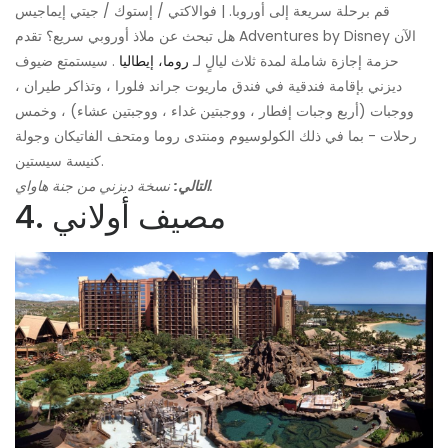
قم برحلة سريعة إلى أوروبا. | فوالاكتي / إستوك / جيتي إيماجيس
هل تبحث عن ملاذ أوروبي سريع؟ تقدم Adventures by Disney الآن
حزمة إجازة شاملة لمدة ثلاث ليالٍ لـ
روما، إيطاليا
. سيستمتع ضيوف
ديزني بإقامة فندقية في فندق ماريوت جراند فلورا ، وتذاكر طيران ،
ووجبات (أربع وجبات إفطار ، ووجبتين غداء ، ووجبتين عشاء) ، وخمس
رحلات - بما في ذلك الكولوسيوم ومنتدى روما ومتحف الفاتيكان وجولة
كنيسة سيستين.
نسخة ديزني من جنة هاواي.
التالي:
4. مصيف أولاني