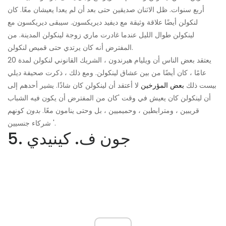
أربع سنوات. ظل الاثنان صديقين حتى بعد أن لم يعدا يعيشان معًا. كان
لنكولن أيضًا علاقة وثيقة مع ديفيد ديريكسون. سيبقى ديريكسون مع
لينكولن طوال الليل عندما غادرت ماري زوجة لينكولن المدينة. من
المفترض أنه كان يرتدي حتى قميص لنكولن.
يعتقد بعض الناس أن ويليام هيرندون ، الشريك القانوني لنكولن لمدة 20
عامًا ، كان أيضًا من بين عشاق لينكولن. ومع ذلك ، ذكرت صحيفة ديلي
بيست ذلك
بعض المؤرخين
لا أعتقد أن لينكولن كان شاذًا. يشير أحدهم إلى
أن لينكولن كان يعيش في وقت 'كان من المفترض أن يكون فيه الشباب
قريبين ، ومترابطين ، وحميميين ، بل وحتى ينامون معًا.
بدون
كونهم
شركاء جنسيين '.
5. جون ف. كينيدي