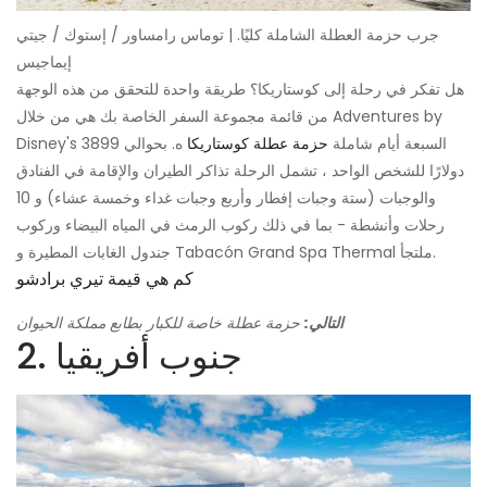
جرب حزمة العطلة الشاملة كليًا. | توماس رامساور / إستوك / جيتي
إيماجيس
هل تفكر في رحلة إلى كوستاريكا؟ طريقة واحدة للتحقق من هذه الوجهة
من قائمة مجموعة السفر الخاصة بك هي من خلال Adventures by
Disney's السبعة أيام شاملة
حزمة عطلة كوستاريكا
ه. بحوالي 3899
دولارًا للشخص الواحد ، تشمل الرحلة تذاكر الطيران والإقامة في الفنادق
والوجبات (ستة وجبات إفطار وأربع وجبات غداء وخمسة عشاء) و 10
رحلات وأنشطة - بما في ذلك ركوب الرمث في المياه البيضاء وركوب
جندول الغابات المطيرة و Tabacón Grand Spa Thermal ملتجأ.
كم هي قيمة تيري برادشو
التالي:
حزمة عطلة خاصة للكبار بطابع مملكة الحيوان
2. جنوب أفريقيا