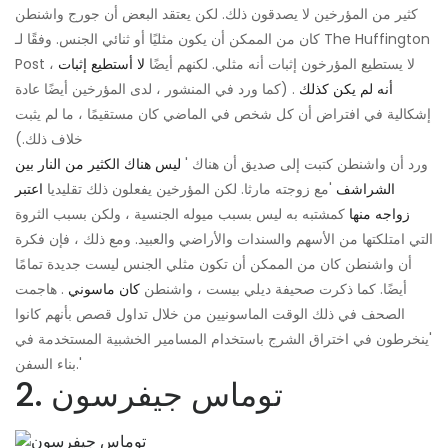
كثير من المؤرخين لا يصدقون ذلك. لكن يعتقد البعض أن جورج واشنطن
كان من الممكن أن يكون مثليًا أو ثنائي الجنس. وفقًا لـ The Huffington
Post ، لا يستطيع المؤرخون إثبات أنه مثلي. لكنهم أيضًا
لا أستطيع إثبات
أنه لم يكن كذلك
. (كما ورد في المنشور ، لدى المؤرخين أيضًا عادة
إشكالية في افتراض أن كل شخص في الماضي كان مستقيمًا ، ما لم يثبت
خلاف ذلك.)
ورد أن واشنطن كتبت إلى صديق أن هناك '
ليس هناك الكثير من النار بين
الشراشف
'مع زوجته مارثا. لكن المؤرخين يفعلون ذلك تقليديا
اعتبر
زواجه منها
كمشتبه به ليس بسبب ميوله الجنسية ، ولكن بسبب الثروة
التي امتلكتها من الأسهم والسندات والأراضي والعبيد. ومع ذلك ، فإن فكرة
أن واشنطن كان من الممكن أن تكون مثلي الجنس ليست جديدة تمامًا
أيضًا. كما ذكرت صحيفة ديلي بيست ، واشنطن
كان ماسوني
. هاجمت
الصحف في ذلك الوقت الماسونيين من خلال تداول قصص بأنهم كانوا
'ينخرطون في اختراق الشرج باستخدام المسامير الخشبية المستخدمة في
بناء السفن.'
2. توماس جيفرسون