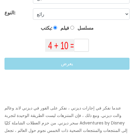
النوع:
مسلسل
فيلم
يكتب:
يعرض
عندما نفكر في إجازات ديزني ، نفكر على الفور في ديزني لاند وعالم
والت ديزني. ومع ذلك ، فإن المتنزهات ليست الطريقة الوحيدة لتجربة
سحر ديزني. من حزم العطلات الشاملة كليًا Adventures by Disney
إلى المنتجعات والمنتجعات الصحية ذات الخمس نجوم حول العالم ، تجعل