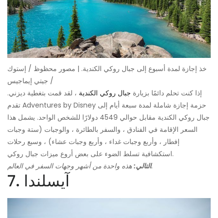
خذ إجازة لمدة أسبوع إلى جبال روكي الكندية. | مصور محظوظ / إستوك
/ جيتي إيماجيس
إذا كنت تحلم دائمًا بزيارة
جبال روكي الكندية
، لقد قمت بتغطية ديزني.
تقدم Adventures by Disney حزمة إجازة شاملة لمدة سبعة أيام إلى
جبال روكي الكندية مقابل حوالي 4549 دولارًا للشخص الواحد. يشمل هذا
السعر الإقامة في الفنادق ، والسفر بالطائرة ، والوجبات (ستة وجبات
إفطار ، وأربع وجبات غداء ، وأربع وجبات عشاء) ، وسبع رحلات
استكشافية تسلط الضوء على بعض أروع ميزات جبال روكي.
هذه واحدة من أشهر وجهات السفر في العالم.
التالي:
7. آيسلندا