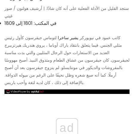
ستجد القليل من الأدلة الفعلية على أنه كان شاذًا. | أرشيف هولتون / صور
غيتي
في المكتب: 1801 إلى 1809
كاتب عمود في نيويوركر
يشير ساخرا
لتوماس جيفرسون كأول رئيس
مثلي الجنس. فيما يتعلق بانتقاد باراك أوباما ، يروي هندريك هيرتزبيرج
العديد من الاستعارات حول الرجال المثليين والتي بدت مناسبة
لجيفرسون. كان جيفرسون من عشاق الطعام ومتذوق النبيذ. أصبح مهووسًا
بالمفروشات والديكور في مونتايسلو. لم يتزوج جيفرسون بعد أن أصبح
أرملًا. كما أنه صبغ شعره وظل نحيفًا على الرغم من ميوله الذواقة.
بالإضافة إلى ذلك ، كان لديه لثغة وأحب باريس.
ad