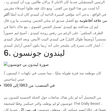
الرئيس المستقبلي عندما كان الاثنان لا يزالان طالبين. ورد أن كينيدي رد ،
'أنا لست من هذا النوع من الفتى.' ومع ذلك فقد ظلوا أصدقاء مقربين.
في الواقع ، يدعي أحد مؤلفي السيرة الذاتية أن كينيدي كان لديه أيضًا
أكثر
من علاقة أفلاطونية
مع أفضل صديق له مثلي الجنس. وبحسب ما ورد قال
ليم إن صداقته مع كينيدي 'تشمل الجنس الفموي ، مع جاك دائمًا في
الطرف المتلقي'. على الرغم من رفض زوجة كينيدي ، أصبح ليم حضوراً
مستمراً (وضيفاً طوال الليل) في كينيدي البيت الأبيض. وبعد اغتيال كينيدي
، أشار كاتب سيرة إلى بيلينجز على أنه 'ربما يكون أتعس أرامل كينيدي'.
6. ليندون جونسون
كان موظفه منذ فترة طويلة مثليًا ، مما تسبب في تكهنات. | كيستون /
جيتي إيماجيس
في المنصب: من 1963 إلى 1969
من المحتمل أنه لم تكن هناك شائعات حول الحياة الجنسية لليندون بي
جونسون لو لم يوظف والتر جينكينز. وفقًا لصحيفة The Daily Beast ،
انضم جينكينز إلى موظف جونسون
في سن 21
، عندما كان LBJ عضوًا في