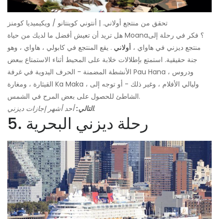
تحقق من منتجع أولاني. | أنتوني كوينتانو / ويكيميديا ​​كومنز
هل تريد أن تعيش أفضل ما لديك من حياة Moana؟ فكر في رحلة إلى
منتجع ديزني في هاواي ،
أولاني
. يقع المنتجع في كابولي ، هاواي ، وهو
جنة حقيقية. استمتع بإطلالات خلابة على المحيط أثناء الاستمتاع ببعض
الأنشطة المضمنة - الحرف اليدوية في غرفة Pau Hana ، ودروس
القيثارة ، ومغارة Ka Maka ، وليالي الأفلام ، وغير ذلك - أو توجه إلى
الشاطئ للحصول على بعض المرح في الشمس.
أحد أشهر إجازات ديزني.
التالي:
5. رحلة ديزني البحرية