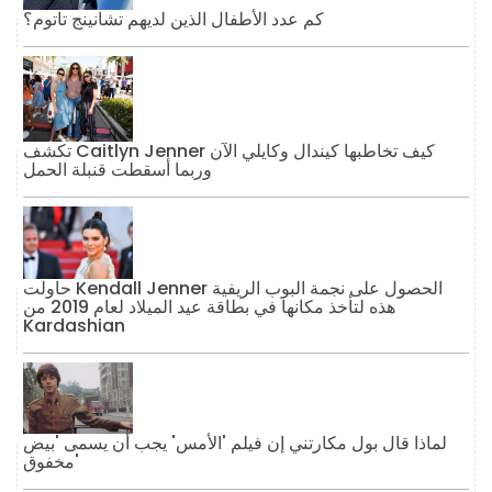
كم عدد الأطفال الذين لديهم تشانينج تاتوم؟
تكشف Caitlyn Jenner كيف تخاطبها كيندال وكايلي الآن
وربما أسقطت قنبلة الحمل
حاولت Kendall Jenner الحصول على نجمة البوب ​​الريفية
هذه لتأخذ مكانها في بطاقة عيد الميلاد لعام 2019 من
Kardashian
لماذا قال بول مكارتني إن فيلم 'الأمس' يجب أن يسمى 'بيض
مخفوق'