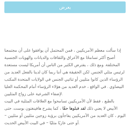
يعرض
إذا سألت معظم الأمريكيين ، فمن المحتمل أن يوافقوا على أن مجتمعنا
أصبح أكثر تسامحًا مع الأعراق والثقافات والديانات والهويات الجنسية
المختلفة. ومع ذلك ، يفترض الكثير من الناس أن أمريكا ليست مستعدة
لرئيس مثلي الجنس. لكن الحقيقة هي أننا ربما كان لدينا بالفعل العديد من
الرؤساء الذين كانوا مثليين أو ثنائيي الجنس في الولايات المتحدة المكتب
البيضاوي . في الواقع ، خدم العديد من هؤلاء الرؤساء أمام المحكمة العليا
لإضفاء الشرعية على زواج المثليين.
بالطبع ، فقط لأن الأمريكيين تسامحوا مع العلاقات المثلية في البيت
الأبيض لا يعني ذلك
لقد قبلوها حقًا
، كما يشرح هافينغتون بوست. حتى
اليوم ، كان العديد من الأمريكيين يفاجأون برؤية زوجين مثليين أو مثليين -
أو حتى عازبًا مثليًا - في البيت الأبيض الحديث.