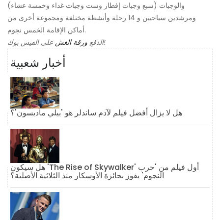
والوجبات (سبع وجبات إفطار وست وجبات غداء وخمسة عشاء)
ومرشدين سياحيين و 14 رحلة وأنشطة مختلفة ومجموعة أخرى من
أماكن الإقامة الخمس نجوم.
على الفيس بوك!
الدفع
ورقة الغش
أخبار شعبية
هل لا يزال أفضل فيلم لآدم ساندلر هو 'بيلي ماديسون'؟
هل سيكون 'The Rise of Skywalker' أول فيلم من 'حرب
النجوم' يفوز بجائزة الأوسكار منذ الثلاثية الأصلية؟