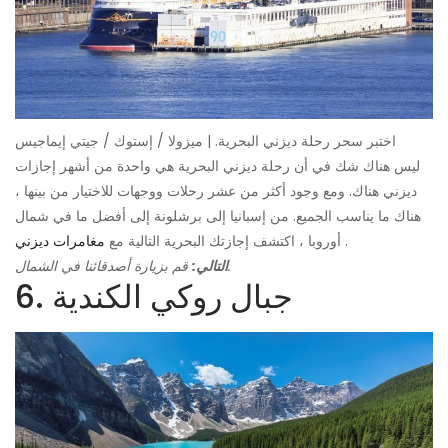
اختبر سحر رحلة ديزني البحرية. | ميزولا / إستوك / جيتي إيماجيس
ليس هناك شك في أن رحلة ديزني البحرية هي واحدة من أشهر إجازات
ديزني هناك. ومع وجود أكثر من عشر رحلات ووجهات للاختيار من بينها ،
هناك ما يناسب الجميع. من إسبانيا إلى برشلونة إلى أفضل ما في شمال
.
أوروبا ، اكتشف إجازتك البحرية التالية مع
مغامرات ديزني
قم بزيارة أصدقائنا في الشمال.
التالي:
6. جبال روكي الكندية