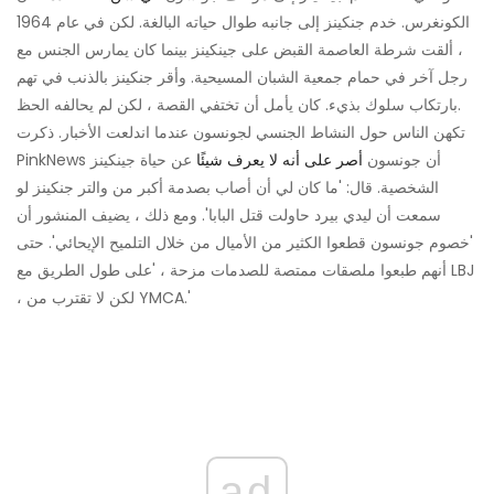
الكونغرس. خدم جنكينز إلى جانبه طوال حياته البالغة. لكن في عام 1964
، ألقت شرطة العاصمة القبض على جينكينز بينما كان يمارس الجنس مع
رجل آخر في حمام جمعية الشبان المسيحية. وأقر جنكينز بالذنب في تهم
بارتكاب سلوك بذيء. كان يأمل أن تختفي القصة ، لكن لم يحالفه الحظ.
تكهن الناس حول النشاط الجنسي لجونسون عندما اندلعت الأخبار. ذكرت
PinkNews أن جونسون
أصر على أنه لا يعرف شيئًا
عن حياة جينكينز
الشخصية. قال: 'ما كان لي أن أصاب بصدمة أكبر من والتر جنكينز لو
سمعت أن ليدي بيرد حاولت قتل البابا'. ومع ذلك ، يضيف المنشور أن
'خصوم جونسون قطعوا الكثير من الأميال من خلال التلميح الإيحائي'. حتى
أنهم طبعوا ملصقات ممتصة للصدمات مزحة ، 'على طول الطريق مع LBJ
، لكن لا تقترب من YMCA.'
ad