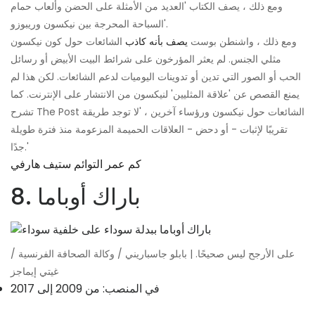
ومع ذلك ، يصف الكتاب 'العديد من الأمثلة على الحضن وألعاب حمام
السباحة المحرجة بين نيكسون وريبوزو'.
ومع ذلك ، واشنطن بوست
يصف بأنه كاذب
الشائعات حول كون نيكسون
مثلي الجنس. لم يعثر المؤرخون على شرائط البيت الأبيض أو رسائل
الحب أو الصور التي تدين أو تدوينات اليوميات لدعم الشائعات. لكن هذا لم
يمنع القصص عن 'علاقة المثليين' لنيكسون من الانتشار على الإنترنت. كما
تشرح The Post الشائعات حول نيكسون ورؤساء آخرين ، 'لا توجد طريقة
تقريبًا لإثبات - أو دحض - العلاقات الحميمة المزعومة منذ فترة طويلة
جدًا.'
كم عمر التوائم ستيف هارفي
8. باراك أوباما
على الأرجح ليس صحيحًا. | بابلو جاسباريني / وكالة الصحافة الفرنسية /
غيتي إيماجز
في المنصب: من 2009 إلى 2017