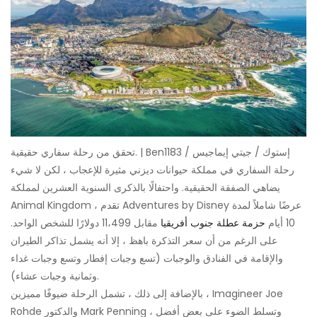
تحقق من رحلة سفاري حقيقية. | Ben1183 / إستوك / جيتي إيماجيس
رحلة السفاري في مملكة حيوانات ديزني مثيرة للإعجاب ، لكن لا شيء
يضاهي الصفقة الحقيقية. واحتفالًا بالذكرى السنوية العشرين لمملكة
Animal Kingdom ، تقدم Adventures by Disney عرضًا شاملاً لمدة
10 أيام
حزمة عطلة جنوب أفريقيا
مقابل 11،499 دولارًا للشخص الواحد.
على الرغم من أن سعر التذكرة باهظ ، إلا أنه يشمل تذاكر الطيران
والإقامة في الفنادق والوجبات (تسع وجبات إفطار وتسع وجبات غداء
وثمانية وجبات عشاء).
بالإضافة إلى ذلك ، تشمل الرحلة ضيوفًا مميزين ، Imagineer Joe
Rohde والدكتور Mark Penning ، وتسلط الضوء على بعض أفضل