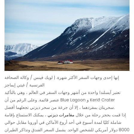
إنها إحدى وجهات السفر الأكثر شهرة. | لويك فينس / وكالة الصحافة
الفرنسية / غيتي إيماجز
تعتبر آيسلندا واحدة من أشهر وجهات السفر في العالم ، وهي بالتأكيد
عنصر قائمة. وعلى الرغم من أن Blue Lagoon و Kerið Crater
سحريتان بمفردهما ، إلا أن جرعة من سحر ديزني تجعلهما أفضل.
إذا قمت بحجز رحلة من خلال
مغامرات ديزني
، يمكنك الاستمتاع بإقامة
شاملة كليًا لمدة أسبوع في أحد أروع الأماكن في أوروبا مقابل حوالي
8000 دولار أمريكي للشخص الواحد. يشمل السعر الفندق وتذاكر الطيران