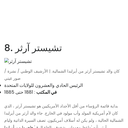
8. تشيستر آرثر
كان والد تشيستر آرثر من أيرلندا الشمالية. | الأرشيف الوطني / نشرة /
صور غيتي
الرئيس الحادي والعشرون للولايات المتحدة
في المكتب
: 1881 حتى 1885
بداية قائمة الرؤساء من أقل الأجداد الأمريكيين هو تشيستر آرثر ، الذي
كان لأم أمريكية المولد وأب مولود في الخارج. جاء والد آرثر من أيرلندا
الشمالية الحالية ، ولم يكن له أسلاف أمريكيون. تصف السيرة الذاتية وليام
.
آرثر بأنه 'واعظ معمداني شغوف بإلغاء الرق'
هاجروا من أيرلندا