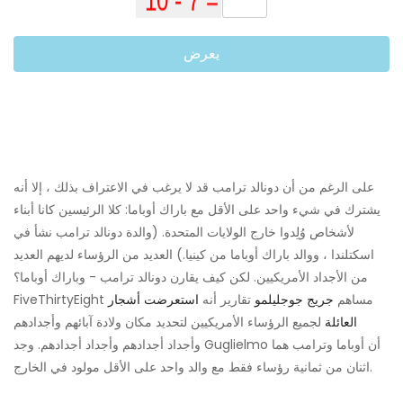
يعرض
على الرغم من أن دونالد ترامب قد لا يرغب في الاعتراف بذلك ، إلا أنه
يشترك في شيء واحد على الأقل مع باراك أوباما: كلا الرئيسين كانا أبناء
لأشخاص وُلِدوا خارج الولايات المتحدة. (والدة دونالد ترامب نشأ في
اسكتلندا ، ووالد باراك أوباما من كينيا.) العديد من الرؤساء لديهم العديد
من الأجداد الأمريكيين. لكن كيف يقارن دونالد ترامب - وباراك أوباما؟
FiveThirtyEight مساهم
جريج جوجليلمو
تقارير أنه
استعرضت أشجار
العائلة
لجميع الرؤساء الأمريكيين لتحديد مكان ولادة آبائهم وأجدادهم
وأجداد أجدادهم وأجداد أجدادهم. وجد Guglielmo أن أوباما وترامب هما
اثنان من ثمانية رؤساء فقط مع والد واحد على الأقل مولود في الخارج.