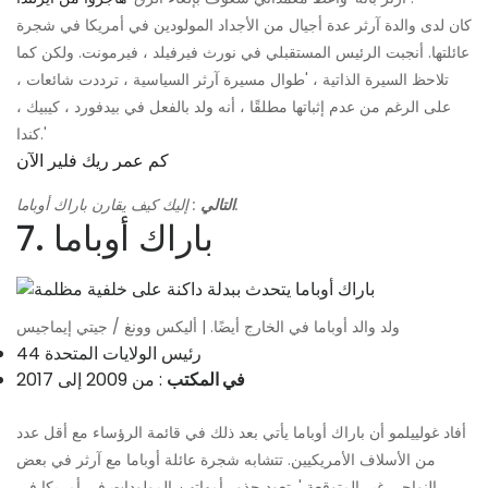
كان لدى والدة آرثر عدة أجيال من الأجداد المولودين في أمريكا في شجرة
عائلتها. أنجبت الرئيس المستقبلي في نورث فيرفيلد ، فيرمونت. ولكن كما
تلاحظ السيرة الذاتية ، 'طوال مسيرة آرثر السياسية ، ترددت شائعات ،
على الرغم من عدم إثباتها مطلقًا ، أنه ولد بالفعل في بيدفورد ، كيبيك ،
كندا.'
كم عمر ريك فلير الآن
: إليك كيف يقارن باراك أوباما.
التالي
7. باراك أوباما
ولد والد أوباما في الخارج أيضًا. | أليكس وونغ / جيتي إيماجيس
44 رئيس الولايات المتحدة
في المكتب
: من 2009 إلى 2017
أفاد غولييلمو أن باراك أوباما يأتي بعد ذلك في قائمة الرؤساء مع أقل عدد
من الأسلاف الأمريكيين. تتشابه شجرة عائلة أوباما مع آرثر في بعض
النواحي غير المتوقعة '. تعود جذور أمهاتهن المولودات في أمريكا في