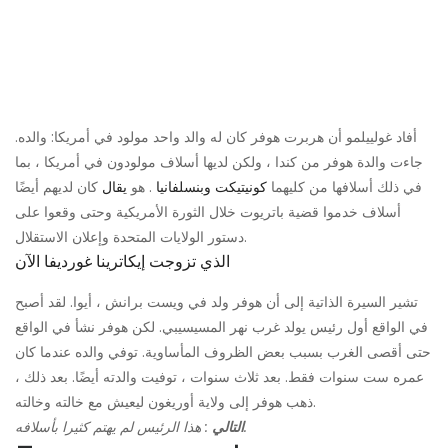
أفاد غولييلمو أن هربرت هوفر كان له والد واحد مولود في أمريكا: والده.
جاءت والدة هوفر من كندا ، ولكن لديها أسلاف مولودون في أمريكا ، بما
في ذلك أسلافها من كليهما
كونيتيكت وبنسلفانيا
. هو
يقال
كان لديهم أيضًا
أسلاف خدموا قضية باتريوت خلال الثورة الأمريكية وحتى وقعوا على
دستور الولايات المتحدة وإعلان الاستقلال.
الذي تزوجت إيكاترينا غورديفا الآن
تشير السيرة الذاتية إلى أن هوفر ولد في ويست برانش ، أيوا. لقد أصبح
في الواقع أول رئيس يولد غرب نهر المسيسيبي. لكن هوفر نشأ في الواقع
حتى أقصى الغرب بسبب بعض الظروف المأساوية. توفي والده عندما كان
عمره ست سنوات فقط. بعد ثلاث سنوات ، توفيت والدته أيضًا. بعد ذلك ،
ذهب هوفر إلى ولاية أوريغون ليعيش مع خالته وخالته.
: هذا الرئيس لم يهتم كثيرا بأسلافه.
التالي