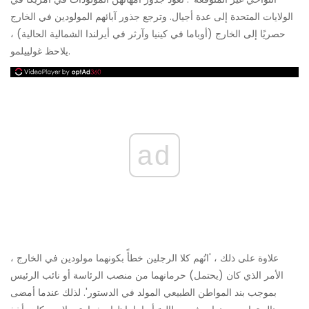
الولايات المتحدة إلى عدة أجيال. وترجع جذور آبائهم المولودين في الخارج
حصريًا إلى الخارج (أوباما في كينيا وآرثر في أيرلندا الشمالية الحالية) ،
يلاحظ غولييلمو.
ad
علاوة على ذلك ، 'اتُهم كلا الرجلين خطأً بكونهما مولودين في الخارج ،
الأمر الذي كان (يحتمل) حرمانهما من منصب الرئاسة أو نائب الرئيس
بموجب بند المواطن الطبيعي المولد في الدستور'. لذلك عندما أمضى