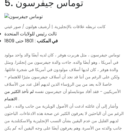
5. توماس جيفرسون
كانت تربطه علاقات بالإنجليزية. | أرشيف هولتون / صور غيتي
ثالث رئيس للولايات المتحدة
في المكتب
: 1801 حتى 1809
توماس جيفرسون ، مثل هربرت هوفر ، كان لديه أيضًا والد واحد مولود
في أمريكا ، وهو أيضًا والده. جاءت والدة جيفرسون من إنجلترا. ومثل
والدة هوفر ، كان لديها أسلاف مولودون في أمريكا في شجرة عائلتها.
ولكن على الرغم من أننا قد نجد أن أسلاف جيفرسون مثيرًا للاهتمام -
خاصةً لأنه يعد من بين الرؤساء الذين لديهم أقل عدد من الأسلاف
الأمريكيين - فقد أفاد مونتايسلو أن جيفرسون نفسه
لم تأخذ الكثير من
.
الاهتمام
وأشار إلى أن عائلته ادعت أن الأصول الويلزية من جانب والده ، على
الرغم من أن الباحثين لا يعرفون الكثير عن صحة هذه الادعاءات. الباحثون
لديهم القليل من عدم اليقين بشأن النسب الإنجليزية والاسكتلندية من
جانب والدته من الأسرة. وهم يعرفون أيضًا على وجه اليقين أنه 'لم يكن