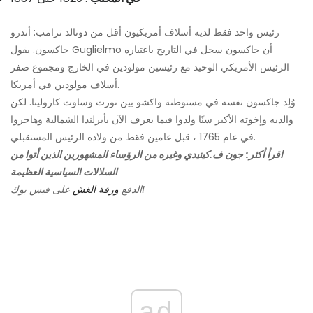
رئيس واحد فقط لديه أسلاف أمريكيون أقل من دونالد ترامب: أندرو
جاكسون. يقول Guglielmo أن جاكسون سجل في التاريخ باعتباره
الرئيس الأمريكي الوحيد مع رئيسين مولودين في الخارج ومجموع صفر
أسلاف مولودين في أمريكا.
وُلِد جاكسون نفسه في مستوطنة واكشو بين نورث وساوث كارولينا. لكن
والديه وإخوته الأكبر سنًا ولدوا فيما يعرف الآن بأيرلندا الشمالية وهاجروا
في عام 1765 ، قبل عامين فقط من ولادة الرئيس المستقبلي.
اقرأ أكثر:
جون ف.كينيدي وغيره من الرؤساء المشهورين الذين أتوا من
السلالات السياسية العظيمة
على فيس بوك!
الدفع
ورقة الغش
ad