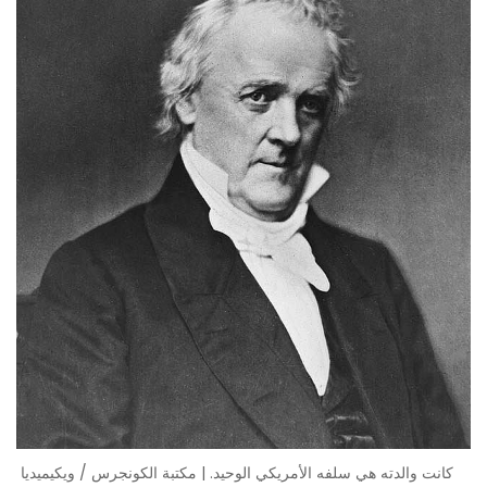
كانت والدته هي سلفه الأمريكي الوحيد. | مكتبة الكونجرس / ويكيميديا ​​