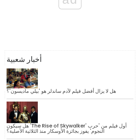
أخبار شعبية
هل لا يزال أفضل فيلم لآدم ساندلر هو 'بيلي ماديسون'؟
هل سيكون 'The Rise of Skywalker' أول فيلم من 'حرب
النجوم' يفوز بجائزة الأوسكار منذ الثلاثية الأصلية؟