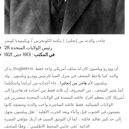
جاءت والدته من إنجلترا. | مكتبة الكونجرس / ويكيميديا ​​كومنز
28 رئيس الولايات المتحدة
في المكتب
: 1913 حتى 1921
يذكر Guglielmo أن وودرو ويلسون كان له سلف أمريكي واحد فقط:
والده. كما يلاحظ المتحف في منزل الصبا للرئيس وودرو ويلسون ، ولد
. جاء أجداده من أيرلندا واسكتلندا.
ويلسون لأم
هاجر من إنجلترا
كما يشير المتحف ، من المعروف أن ثلاثة فقط من أجداده قد هاجروا إلى
أمريكا. كان معظم أفراد عائلته الممتدة في الولايات المتحدة منتشرين في
الولايات الشمالية. فقط عائلته المباشرة وأخت والدته وشقيقه كانوا
يعيشون في الجنوب قبل وأثناء وبعد الحرب الأهلية '. ظل ويلسون يجهل
إلى حد كبير تقاليد عائلته ، كما أن التوثيق السيئ قد أربك مؤلفي السيرة
الذاتية 'على جانبي المحيط الأطلسي' ، وفقًا للمتحف.