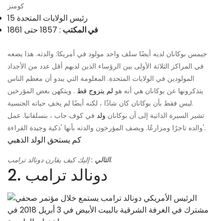
كومنز
15 رئيس الولايات المتحدة
في المكتب
: 1857 حتى 1861
جيمس بوكانان لديه أيضًا سلف واحد مولود في أمريكا: والدته. هذا يضعه
في المراكز الثلاثة الأولى بين الرؤساء الذين لديهم أقل عدد من الأجداد
المولودين في الولايات المتحدة. المعلومة التي يبدو أن معظم الناس
يتذكرونها عن بوكانان هي أنه هو
لم يتزوج قط
. ويتكهن بعض المؤرخين
ليس فقط بأن بوكانان كان شاذًا ، لكنه أيضًا لم يخفِ حياته الجنسية.
تشير السيرة الذاتية إلى أن بوكانان
ولد
في كوف جاب ، بنسلفانيا. عمل
والده تاجرًا ومزارعًا. ويصف المؤرخون والدته بأنها 'ذكية وجيدة القراءة'.
كم يستحق الولد الذهبي
: إليك كيف يقارن دونالد ترامب.
التالي
2. دونالد ترامب