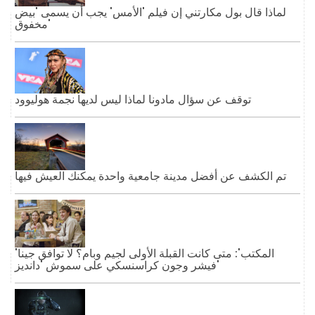
لماذا قال بول مكارتني إن فيلم 'الأمس' يجب أن يسمى 'بيض
مخفوق'
توقف عن سؤال مادونا لماذا ليس لديها نجمة هوليوود
تم الكشف عن أفضل مدينة جامعية واحدة يمكنك العيش فيها
'المكتب': متى كانت القبلة الأولى لجيم وبام؟ لا توافق جينا
فيشر وجون كراسنسكي على سموش 'دانديز'