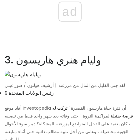
ad
3. وليام هنري هاريسون
لقد جنى القليل من المال من مزرعته. | أرشيف هولتون / صور غيتي
9 رئيس الولايات المتحدة
أفاد موقع Investopedia أن فترة حياة هاريسون القصيرة '
تركت له
فرصة ضئيلة
لمراكمة الثروة '. حتى وفاته بعد شهر واحد فقط من تنصيبه
، كان يعتمد على الدخل المتواضع لمزرعته. المشكلة؟ دمر سوء الأحوال
الجوية محاصيله ، وعانى من أجل تلبية مطالب دائنيه حتى أثناء متابعته
للرئاسة.