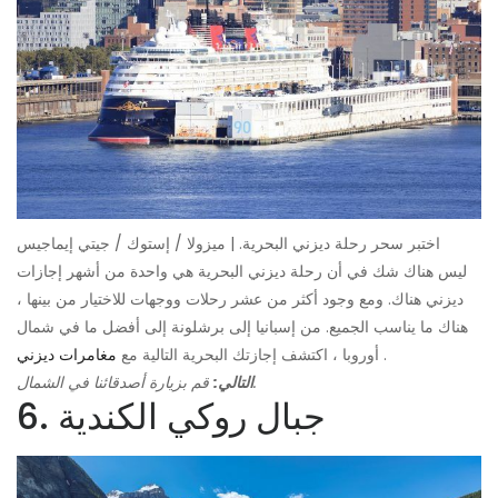
اختبر سحر رحلة ديزني البحرية. | ميزولا / إستوك / جيتي إيماجيس
ليس هناك شك في أن رحلة ديزني البحرية هي واحدة من أشهر إجازات
ديزني هناك. ومع وجود أكثر من عشر رحلات ووجهات للاختيار من بينها ،
هناك ما يناسب الجميع. من إسبانيا إلى برشلونة إلى أفضل ما في شمال
.
أوروبا ، اكتشف إجازتك البحرية التالية مع
مغامرات ديزني
قم بزيارة أصدقائنا في الشمال.
التالي:
6. جبال روكي الكندية