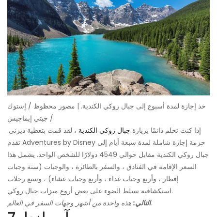
خذ إجازة لمدة أسبوع إلى جبال روكي الكندية. | مصور محظوظ / إستوك
/ جيتي إيماجيس
إذا كنت تحلم دائمًا بزيارة
جبال روكي الكندية
، لقد قمت بتغطية ديزني.
تقدم Adventures by Disney حزمة إجازة شاملة لمدة سبعة أيام إلى
جبال روكي الكندية مقابل حوالي 4549 دولارًا للشخص الواحد. يشمل هذا
السعر الإقامة في الفنادق ، والسفر بالطائرة ، والوجبات (ستة وجبات
إفطار ، وأربع وجبات غداء ، وأربع وجبات عشاء) ، وسبع رحلات
استكشافية تسلط الضوء على بعض أروع ميزات جبال روكي.
هذه واحدة من أشهر وجهات السفر في العالم.
التالي: