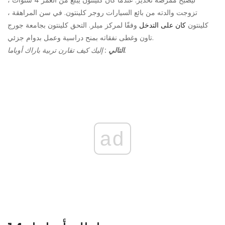
ليصبح ممرضة تخدير. عندما كان كلينتون يبلغ من العمر 4 سنوات ،
تزوجت والدته من بائع السيارات روجر كلينتون. في سن المراهقة ،
كلينتون
كان على التدخل
وفقًا لمركز ميلر. التحق كلينتون بجامعة جورج
تاون وغطى نفقاته بمنح دراسية وعمل بدوام جزئي.
: إليك كيف تقارن تربية باراك أوباما.
التالي
ad