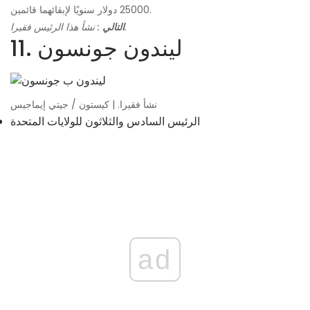
25000 دولار سنويًا لإبقائهما قائمين.
: نشأ هذا الرئيس فقيرا.
التالي
11. ليندون جونسون
نشأ فقيرا. | كيستون / جيتي إيماجيس
الرئيس السادس والثلاثون للولايات المتحدة
ad