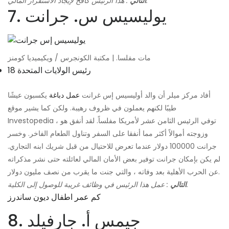
: هذا الرئيس كافح لإيجاد الاستقرار المالي.
التالي
7. يوليسيس س. جرانت
مات مفلسا. | مكتبة الكونجرس / ويكيميديا ​​كومنز
18 رئيس الولايات المتحدة
أفاد مركز ميلر أن والد أوليسيس إس غرانت
عمل دباغة
يكسبون عيشًا
طيبًا لكنهم يعملون في ظروف رهيبة. ولكن كما يشير موقع
Investopedia ، توفي الرئيس الثامن عشر لأمريكا مفلساً. لقد أنفق هو
وزوجته أموالاً أكثر مما أنفقا على السفر وتناول الطعام الفاخر. وخسر
جرانت 100000 دولار عندما تعرض للاحتيال من قبل شريك ابنه التجاري.
لم يكن بإمكان جرانت توفير بعض الأمان المالي لعائلته حتى نشر مذكراته
عن الحرب الأهلية بعد وفاته ، والتي جنت ما يقرب من نصف مليون دولار.
: عمل هذا الرئيس في وظائف غريبة للوصول إلى الكلية.
التالي
كم عمر اطفال ديون ساندرز
8. جيمس أ. جارفيلد