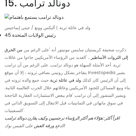
15. دونالد ترامب
ولد في عائلة ثرية. | أليكس وونغ / جيتي إيماجيس
45 رئيس الولايات المتحدة
ذكرت صحيفة كريستيان ساينس مونيتور أنه 'على الرغم من
من الخرق
إلى الثروات الأساطير
، 'العديد من الرؤساء الأمريكيين جاءوا من عائلات
ثرية. أحد الأمثلة السهلة هو دونالد ترامب. على الرغم من أن ترامب
يتفاخر بشكل روتيني بصافي ثروته ، إلا أن موقع Investopedia يشير
إلى أن الرئيس كان كذلك
ولد في عائلة ثرية
حيث جمع والده ثروته في
بناء وبيع المساكن للجنود الأمريكيين وعائلاتهم خلال الحرب العالمية الثانية.
ويشير المنشور إلى أن ترامب 'قام ببعض الاستثمارات العقارية الناجحة
في سوق مانهاتن في الثمانينيات قبل الانتقال إلى التسويق الذاتي في
التسعينيات'.
اقرأ أكثر: هؤلاء هم أكثر الرؤساء نرجسيين وكيف يقارن دونالد ترامب
على الفيس بوك!
الدفع
ورقة الغش