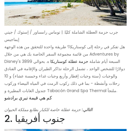
جرب حزمة العطلة الشاملة كليًا. | توماس رامساور / إستوك / جيتي
إيماجيس
هل تفكر في رحلة إلى كوستاريكا؟ طريقة واحدة للتحقق من هذه الوجهة
من قائمة مجموعة السفر الخاصة بك هي من خلال Adventures by
Disney's السبعة أيام شاملة
حزمة عطلة كوستاريكا
ه. بحوالي 3899
دولارًا للشخص الواحد ، تشمل الرحلة تذاكر الطيران والإقامة في الفنادق
والوجبات (ستة وجبات إفطار وأربع وجبات غداء وخمسة عشاء) و 10
رحلات وأنشطة - بما في ذلك ركوب الرمث في المياه البيضاء وركوب
جندول الغابات المطيرة و Tabacón Grand Spa Thermal ملتجأ.
كم هي قيمة تيري برادشو
التالي:
حزمة عطلة خاصة للكبار بطابع مملكة الحيوان
2. جنوب أفريقيا