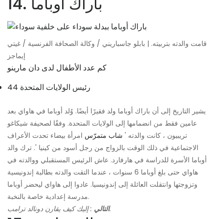
14. باراك أوباما
قامت والدته بتربيته. | بابلو جاسباريني / وكالة الصحافة الفرنسية / غيتي
إيماجز
كم عدد الأطفال لدى دان مارينو
44 رئيس الولايات المتحدة
يشير التاريخ إلى أن باراك أوباما ولد فقيرًا أيضًا. وُلد أوباما في هاواي بعد
عامين فقط من انضمامها إلى الولايات المتحدة. وفقًا لصحيفة شيكاغو
تريبيون ، كانت والدته '
شاب متمرّس
امرأة بيضاء تحدت الأعراف
الاجتماعية في ذلك الوقت بالزواج من رجل أسود من كينيا '. ترك والد
أوباما الأسرة للدراسة في هارفارد. عاش الرئيس المستقبلي ووالدته في
هاواي حتى بلغ أوباما 6 سنوات ، عندما التقت والدته بطالبة إندونيسية
وتزوجتها وانتقلت العائلة إلى إندونيسيا. عادوا إلى هاواي ليحضر أوباما
مدرسة إعدادية خاصة بالنخبة.
: إليك كيف يقارن دونالد ترامب.
التالي