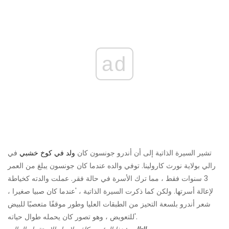
ad
تشير السيرة الذاتية إلى أن أندرو جونسون كان
ولد في كوخ خشبي
في
رالي بولاية نورث كارولينا. توفي والده عندما كان جونسون يبلغ من العمر
3 سنوات فقط ، مما ترك الأسرة في حالة فقر. عملت والدته كخياطة
لإعالة أسرتها. ولكن كما ذكرت السيرة الذاتية ، 'عندما كان صبيا صغيرا ،
شعر أندرو بلسعة التحيز من الطبقات العليا وطور موقفًا متعصبًا للبيض
للتعويض ، وهو تصور كان يحمله طوال حياته'.