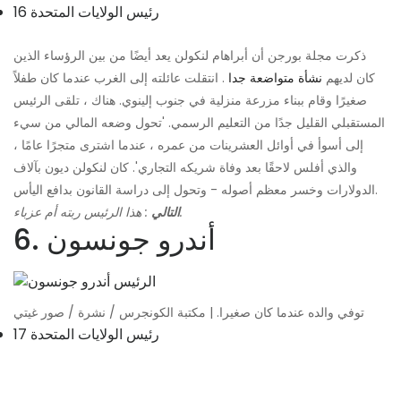
16 رئيس الولايات المتحدة
ذكرت مجلة بورجن أن أبراهام لنكولن يعد أيضًا من بين الرؤساء الذين
كان لديهم
نشأة متواضعة جدا
. انتقلت عائلته إلى الغرب عندما كان طفلاً
صغيرًا وقام ببناء مزرعة منزلية في جنوب إلينوي. هناك ، تلقى الرئيس
المستقبلي القليل جدًا من التعليم الرسمي. 'تحول وضعه المالي من سيء
إلى أسوأ في أوائل العشرينات من عمره ، عندما اشترى متجرًا عامًا ،
والذي أفلس لاحقًا بعد وفاة شريكه التجاري'. كان لنكولن ديون بآلاف
الدولارات وخسر معظم أصوله - وتحول إلى دراسة القانون بدافع اليأس.
: هذا الرئيس ربته أم عزباء.
التالي
6. أندرو جونسون
توفي والده عندما كان صغيرا. | مكتبة الكونجرس / نشرة / صور غيتي
17 رئيس الولايات المتحدة