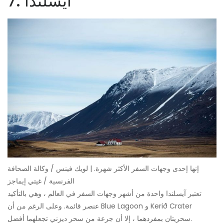
7. آيسلندا
إنها إحدى وجهات السفر الأكثر شهرة. | لويك فينس / وكالة الصحافة
الفرنسية / غيتي إيماجز
تعتبر آيسلندا واحدة من أشهر وجهات السفر في العالم ، وهي بالتأكيد
عنصر قائمة. وعلى الرغم من أن Blue Lagoon و Kerið Crater
سحريتان بمفردهما ، إلا أن جرعة من سحر ديزني تجعلهما أفضل.