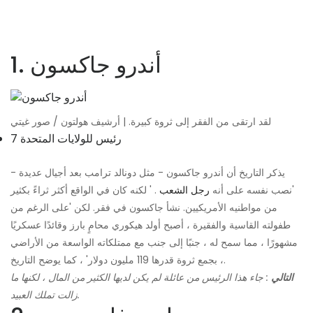
1. أندرو جاكسون
لقد ارتقى من الفقر إلى ثروة كبيرة. | أرشيف هولتون / صور غيتي
7 رئيس للولايات المتحدة
يذكر التاريخ أن أندرو جاكسون - مثل دونالد ترامب بعد أجيال عديدة -
'نصب نفسه على أنه
رجل الشعب
. ' لكنه كان في الواقع أكثر ثراءً بكثير
من مواطنيه الأمريكيين. نشأ جاكسون في فقر. لكن 'على الرغم من
طفولته القاسية والفقيرة ، أصبح أولد هيكوري محامٍ بارز وقائدًا عسكريًا
مشهورًا ، مما سمح له ، جنبًا إلى جنب مع ممتلكاته الواسعة من الأراضي
، بجمع ثروة قدرها 119 مليون دولار' ، كما يوضح التاريخ.
التالي
: جاء هذا الرئيس من عائلة لم يكن لديها الكثير من المال ، لكنها ما
زالت تملك العبيد.