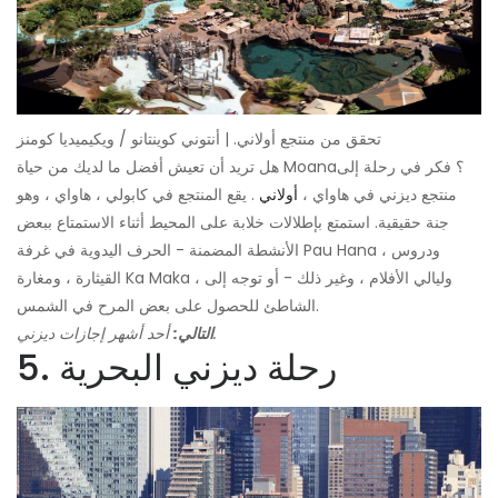
تحقق من منتجع أولاني. | أنتوني كوينتانو / ويكيميديا ​​كومنز
هل تريد أن تعيش أفضل ما لديك من حياة Moana؟ فكر في رحلة إلى
منتجع ديزني في هاواي ،
أولاني
. يقع المنتجع في كابولي ، هاواي ، وهو
جنة حقيقية. استمتع بإطلالات خلابة على المحيط أثناء الاستمتاع ببعض
الأنشطة المضمنة - الحرف اليدوية في غرفة Pau Hana ، ودروس
القيثارة ، ومغارة Ka Maka ، وليالي الأفلام ، وغير ذلك - أو توجه إلى
الشاطئ للحصول على بعض المرح في الشمس.
أحد أشهر إجازات ديزني.
التالي:
5. رحلة ديزني البحرية