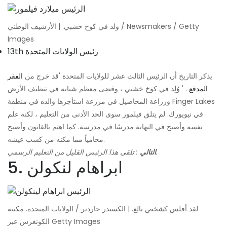
ولد في كوخ خشبي. | الأرشيف الوطني / Newsmakers / Getty
Images
13th رئيس الولايات المتحدة
يذكر التاريخ أن الرئيس الثالث عشر للولايات المتحدة 'قد خرج من
الفقر
المدقع
. ' وُلِد في كوخ خشبي ، وقضى معظم شبابه في تنظيف الأرض
وزراعة المحاصيل في مزرعة استأجرها والده في منطقة Finger Lakes
في نيويورك. لم يتلق فيلمور سوى الحد الأدنى من التعليم ، لكنه علم
نفسه وأصبح في النهاية مدرسًا في مدرسة. كما اهتم بالقانون وأصبح
محامياً مما مكنه من كسب عيشه.
: تلقى هذا الرئيس القليل من التعليم الرسمي.
التالي
5. ابراهام لنكولن
لقد أفلس كشخص بالغ. | الكسندر جاردنر / الولايات المتحدة. مكتبة
الكونغرس عبر Getty Images