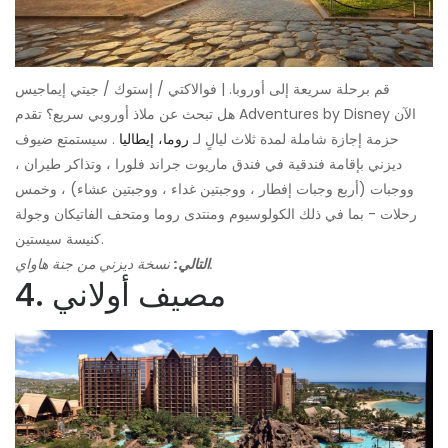
قم برحلة سريعة إلى أوروبا. | فوالاكتي / إستوك / جيتي إيماجيس
هل تبحث عن ملاذ أوروبي سريع؟ تقدم Adventures by Disney الآن
حزمة إجازة شاملة لمدة ثلاث ليالٍ لـ
روما، إيطاليا
. سيستمتع ضيوف
ديزني بإقامة فندقية في فندق ماريوت جراند فلورا ، وتذاكر طيران ،
ووجبات (أربع وجبات إفطار ، ووجبتين غداء ، ووجبتين عشاء) ، وخمس
رحلات - بما في ذلك الكولوسيوم ومنتدى روما ومتحف الفاتيكان وجولة
كنيسة سيستين.
نسخة ديزني من جنة هاواي.
التالي:
4. مصيف أولاني