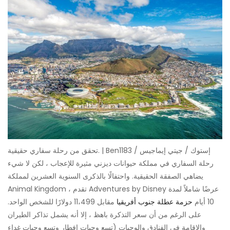
تحقق من رحلة سفاري حقيقية. | Ben1183 / إستوك / جيتي إيماجيس
رحلة السفاري في مملكة حيوانات ديزني مثيرة للإعجاب ، لكن لا شيء
يضاهي الصفقة الحقيقية. واحتفالًا بالذكرى السنوية العشرين لمملكة
Animal Kingdom ، تقدم Adventures by Disney عرضًا شاملاً لمدة
10 أيام
حزمة عطلة جنوب أفريقيا
مقابل 11،499 دولارًا للشخص الواحد.
على الرغم من أن سعر التذكرة باهظ ، إلا أنه يشمل تذاكر الطيران
والإقامة في الفنادق والوجبات (تسع وجبات إفطار وتسع وجبات غداء