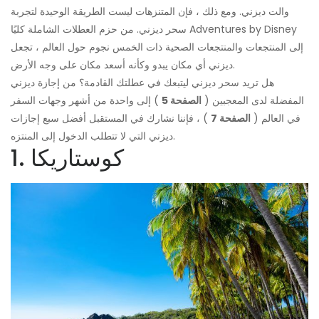
والت ديزني. ومع ذلك ، فإن المتنزهات ليست الطريقة الوحيدة لتجربة
سحر ديزني. من حزم العطلات الشاملة كليًا Adventures by Disney
إلى المنتجعات والمنتجعات الصحية ذات الخمس نجوم حول العالم ، تجعل
ديزني أي مكان يبدو وكأنه أسعد مكان على وجه الأرض.
هل تريد سحر ديزني ليتبعك في عطلتك القادمة؟ من إجازة ديزني
المفضلة لدى المعجبين (
الصفحة 5
) إلى واحدة من أشهر وجهات السفر
في العالم (
الصفحة 7
) ، فإننا نشارك في المستقبل أفضل سبع إجازات
ديزني التي لا تتطلب الدخول إلى المنتزه.
1. كوستاريكا