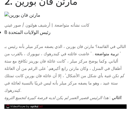
2. مارتن فان بورين
كانت نشأته متواضعة. | أرشيف هولتون / صور غيتي
8 رئيس الولايات المتحدة
التالي في القائمة؟ مارتن فان بورين ، الذي يصفه مركز ميلر بأنه رئيس بـ
'
تربية متواضعة
. ' عاشت عائلته في كيندرهوك ، نيويورك ، بالقرب من
ألباني. وكما يوضح مركز ميلر ، 'كانت عائلة فان بورينز تكافح مع ستة
أطفال في المنزل ، وكان مارتن رابع أكبرهم.' على الرغم من أن العائلة
'لم تكن غنية بأي شكل من الأشكال' ، إلا أن عائلة فان بورين كانت تمتلك
ستة عبيد ، وهو ما يصفه مركز ميلر بأنه ليس غريبًا بالنسبة لعائلة في
كيندرهوك.
: هذا الرئيس قصير العمر لم يكن لديه فرصة كبيرة لتجميع الثروة.
التالي