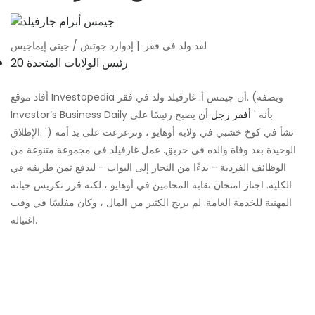
لقد ولد في فقر. | إدوارد جوتش / جيتي إيماجيس
20 رئيس الولايات المتحدة
أفاد موقع Investopedia أن جيمس أ. غارفيلد ولد في فقر. (ويصفه
Investor’s Business Daily بأنه '
أفقر رجل
أن يصبح رئيسًا على
الإطلاق. ') نشأ في كوخ خشبي في ولاية أوهايو ، وترعرعت على يد أمه
الوحيدة بعد وفاة والده في حريق. عمل غارفيلد في مجموعة متنوعة من
الوظائف الفردية - بدءًا من النجار إلى البواب - ليدفع ثمن طريقه في
الكلية. اجتاز امتحان نقابة المحامين في أوهايو ، لكنه قرر تكريس حياته
المهنية للخدمة العامة. لم يربح الكثير من المال ، وكان مفلسًا في وقت
اغتياله.