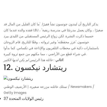
يذكر التاريخ أن ليندون جونسون نشأ فقيرًا. 'ما كان القليل من المال قد
فقده والده عندما كان LBJ صغيرًا ، وكان يعمل مدرسًا في مدرسة ريفية' ،
حسبما ذكرت النشرة. لكن زواج الرئيس المستقبلي من الليدي بيرد
جونسون 'عزز محفظته' وغير ثرواته ، وفقًا للتاريخ. قام الزوجان
باستثمارات ذكية في محطات التلفزيون والإذاعة في تكساس. كما بدأوا
في شراء قطع من الأراضي ، مما مكنهم من جمع ثروة كبيرة.
: عائلة هذا الرئيس لم يكن لديها الكثير.
التالي
12. ريتشارد نيكسون
تمتلك عائلته مزرعة صغيرة. | الأرشيف الوطني / Newsmakers /
Getty Images
37 رئيس الولايات المتحدة