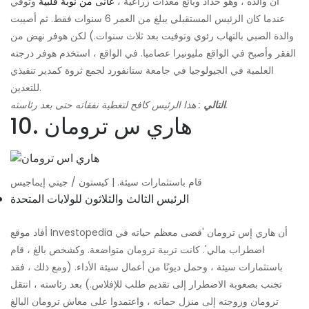
أن والده ، وهو حداد وبائع معدات زراعية ،
عانى من نوبة قلبية
وتوفي
عندما كان الرئيس المستقبلي يبلغ من العمر 6 سنوات فقط. ثم أصيبت
والدة الصبي بالتهاب رئوي وتوفيت بعد ثلاث سنوات.) لكن هوفر نهض من
الفقر وأصبح في الواقع مليونيرا عصاميا. في الواقع ، استخدم هوفر درجته
العلمية في الجيولوجيا في جامعة ستانفورد لجمع ثروة كمدير تنفيذي
للتعدين.
: هذا الرئيس كافح لتغطية نفقاته حتى بعد رئاسته.
التالي
10. هاري س ترومان
قام باستثمارات سيئة. | كيستون / جيتي إيماجيس
الرئيس الثالث والثلاثون للولايات المتحدة
أفاد موقع Investopedia أن هاري إس ترومان 'قضى معظم حياته في
اضطراب مالي'. كانت تربية ترومان متواضعة. وكشخص بالغ ، قام
باستثمارات سيئة ، وحمل ديونًا من أعمال سيئة الأداء. (ومع ذلك ، فقد
تجنب بصعوبة الاضطرار إلى تقديم طلب للإفلاس.) بعد رئاسته ، انتقل
ترومان وزوجته إلى منزل حماته ، واعتمدوا على معاش ترومان البالغ