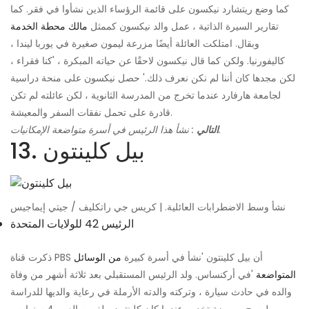
كما وضع ريتشارد نيكسون على قائمة الرؤساء الذين نشأوا في فقر. كما
تقارير السيرة الذاتية ، عمل والد نيكسون كممثل
مالك محطة الخدمة
وبقال. امتلكت العائلة أيضًا مزرعة ليمون صغيرة في يوربا ليندا ،
كاليفورنيا. ولكن كما قال نيكسون لاحقًا عن حياته المبكرة ، 'كنا فقراء ،
لكن مجدها كان أننا لم نكن نعرف ذلك.' حصل نيكسون على منحة دراسية
لجامعة هارفارد عندما تخرج من المدرسة الثانوية ، لكن عائلته لم تكن
قادرة على تحمل نفقات السفر والمعيشة.
: نشأ هذا الرئيس في أسرة متواضعة الإمكانيات.
التالي
13. بيل كلينتون
نشأ وسط الاضطرابات العائلية. | كريس جي راتكليف / جيتي إيماجيس
الرئيس 42 للولايات المتحدة
ذكرت قناة PBS أن بيل كلينتون 'نشأ في أسرة كبيرة
من الوسائل
المتواضعة
'في أركنساس. ولد الرئيس المستقبلي بعد ثلاثة أشهر من وفاة
والده في حادث سيارة ، وتركته والدته الأرملة في رعاية والديها للدراسة