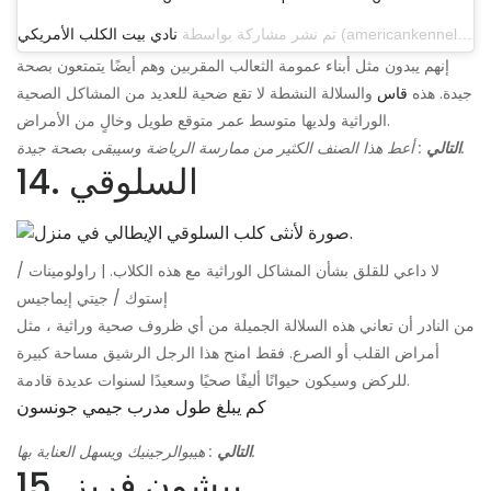
تم نشر مشاركة بواسطة
نادي بيت الكلب الأمريكي
إنهم يبدون مثل أبناء عمومة الثعالب المقربين وهم أيضًا يتمتعون بصحة
جيدة. هذه
قاس
والسلالة النشطة لا تقع ضحية للعديد من المشاكل الصحية
الوراثية ولديها متوسط ​​عمر متوقع طويل وخالٍ من الأمراض.
ممارسة الرياضة وسيبقى بصحة جيدة.
التالي
: أعط هذا الصنف الكثير من
14. السلوقي
لا داعي للقلق بشأن المشاكل الوراثية مع هذه الكلاب. | راولومينات /
إستوك / جيتي إيماجيس
من النادر أن تعاني هذه السلالة الجميلة من أي ظروف صحية وراثية ، مثل
أمراض القلب أو الصرع. فقط امنح هذا الرجل الرشيق مساحة كبيرة
للركض وسيكون حيوانًا أليفًا صحيًا وسعيدًا لسنوات عديدة قادمة.
كم يبلغ طول مدرب جيمي جونسون
: هيبوالرجينيك ويسهل العناية بها.
التالي
15. بيشون فريز