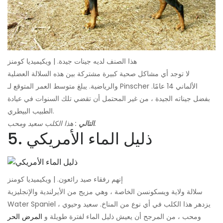
هذا الصنف لديه جينات جيدة. | ويكيميديا ​​كومنز
لا توجد أي مشاكل صحية كبيرة مشتركة بين هذه السلالة العضلية
والرياضية. يبلغ متوسط ​​العمر المتوقع لـ Pinscher الألماني 14 عامًا.
بفضل جيناته الجيدة ، من غير المحتمل أن تقضي تلك السنوات في عيادة
الطبيب البيطري.
: هذا الكلب سعيد ومحب.
التالي
5. ذليل الماء الأمريكي
إنهم رفقاء صيد رائعون. | ويكيميديا ​​كومنز
سلالة ولاية ويسكونسن الخاصة ، وهي مزيج من الأيرلندية والإنجليزية
Water Spaniel ، يزدهر هذا الكلب في أي نوع من المناخ. سعيد وحيوي
ومحب ، من المرجح أن يعيش ذليل الماء لفترة طويلة و
المرض الحر