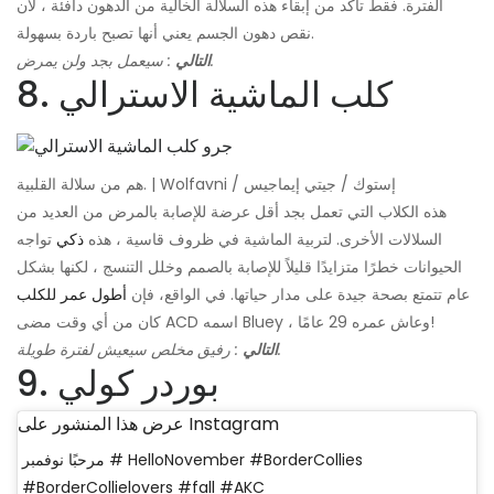
الفترة. فقط تأكد من إبقاء هذه السلالة الخالية من الدهون دافئة ، لأن
نقص دهون الجسم يعني أنها تصبح باردة بسهولة.
: سيعمل بجد ولن يمرض.
التالي
8. كلب الماشية الاسترالي
هم من سلالة القلبية. | Wolfavni / إستوك / جيتي إيماجيس
هذه الكلاب التي تعمل بجد أقل عرضة للإصابة بالمرض من العديد من
السلالات الأخرى. لتربية الماشية في ظروف قاسية ، هذه
ذكي
تواجه
الحيوانات خطرًا متزايدًا قليلاً للإصابة بالصمم وخلل التنسج ، لكنها بشكل
عام تتمتع بصحة جيدة على مدار حياتها. في الواقع، فإن
أطول عمر للكلب
كان من أي وقت مضى ACD اسمه Bluey ، وعاش عمره 29 عامًا!
: رفيق مخلص سيعيش لفترة طويلة.
التالي
9. بوردر كولي
عرض هذا المنشور على Instagram
مرحبًا نوفمبر # HelloNovember #BorderCollies
#BorderCollielovers #fall #AKC