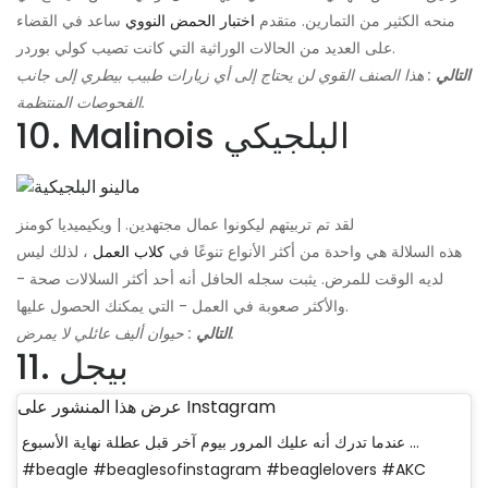
منحه الكثير من التمارين. متقدم
اختبار الحمض النووي
ساعد في القضاء
على العديد من الحالات الوراثية التي كانت تصيب كولي بوردر.
التالي
: هذا الصنف القوي لن يحتاج إلى أي زيارات طبيب بيطري إلى جانب
الفحوصات المنتظمة.
10. Malinois البلجيكي
لقد تم تربيتهم ليكونوا عمال مجتهدين. | ويكيميديا ​​كومنز
هذه السلالة هي واحدة من أكثر الأنواع تنوعًا في
كلاب العمل
، لذلك ليس
لديه الوقت للمرض. يثبت سجله الحافل أنه أحد أكثر السلالات صحة -
والأكثر صعوبة في العمل - التي يمكنك الحصول عليها.
: حيوان أليف عائلي لا يمرض.
التالي
11. بيجل
عرض هذا المنشور على Instagram
عندما تدرك أنه عليك المرور بيوم آخر قبل عطلة نهاية الأسبوع ...
#beagle #beaglesofinstagram #beaglelovers #AKC