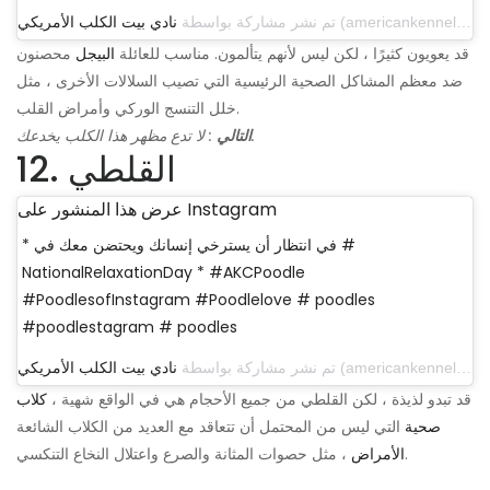
تم نشر مشاركة بواسطة
نادي بيت الكلب الأمريكي
قد يعويون كثيرًا ، لكن ليس لأنهم يتألمون. مناسب للعائلة
البيجل
محصنون
ضد معظم المشاكل الصحية الرئيسية التي تصيب السلالات الأخرى ، مثل
خلل التنسج الوركي وأمراض القلب.
: لا تدع مظهر هذا الكلب يخدعك.
التالي
12. القلطي
عرض هذا المنشور على Instagram
* في انتظار أن يسترخي إنسانك ويحتضن معك في #
NationalRelaxationDay * #AKCPoodle
#PoodlesofInstagram #Poodlelove # poodles
#poodlestagram # poodles
تم نشر مشاركة بواسطة
نادي بيت الكلب الأمريكي
قد تبدو لذيذة ، لكن القلطي من جميع الأحجام هي في الواقع شهية ،
كلاب
صحية
التي ليس من المحتمل أن تتعاقد مع العديد من الكلاب الشائعة
، مثل حصوات المثانة والصرع واعتلال النخاع التنكسي.
الأمراض