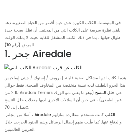
في المتوسط، الكلاب الكبيرة عش حياة أقصر من الحياة الصغيرة. دعنا
نلقي نظرة سريعة على الكلاب التي من المحتمل أن تظل بصحة جيدة
طوال حياتها ، بما في ذلك الكلب المنشغل للغاية بحيث لا يملك الوقت
.
للمرض
(رقم 10)
1. جحر Airedale
هذه الكلاب لديها مشاكل صحية قليلة. | برويف / إستوك / جيتي إيماجيس
هذا الجرو اللطيف لديه نسبة منخفضة من المخاوف الصحية. فقط حوالي
10 ٪ من Airedale Terriers هي
خلل التنسج
(وهو ما يعني نمو الورك
غير الطبيعي) ، في حين أن السلالات الأخرى لديها معدلات خلل التنسج
تصل إلى 70٪.
Airedale الكلب
كانت تستخدم لمطاردة منازلهم
أصلا من إنجلترا ،
والدفاع عنها. كما طُلب منهم إيصال الرسائل وشم الجنود الجرحى خلال
الحربين العالميتين.