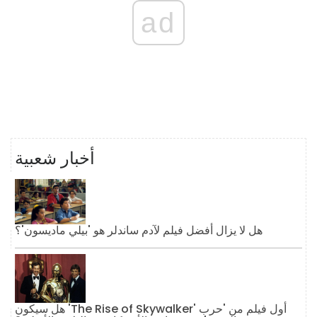
ad
أخبار شعبية
هل لا يزال أفضل فيلم لآدم ساندلر هو 'بيلي ماديسون'؟
هل سيكون 'The Rise of Skywalker' أول فيلم من 'حرب