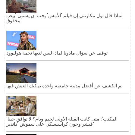
لماذا قال بول مكارتني إن فيلم 'الأمس' يجب أن يسمى 'بيض
مخفوق'
توقف عن سؤال مادونا لماذا ليس لديها نجمة هوليوود
تم الكشف عن أفضل مدينة جامعية واحدة يمكنك العيش فيها
'المكتب': متى كانت القبلة الأولى لجيم وبام؟ لا توافق جينا
فيشر وجون كراسنسكي على سموش 'دانديز'