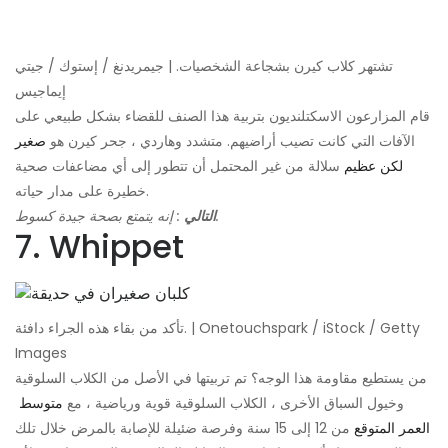
تشتهر كلاب كيرن بشجاعة الشخصيات. | جيمريدنغ / إستوك / جيتي
إيماجيس
قام المزارعون الاسكتلنديون بتربية هذا الصنف للقضاء بشكل طبيعي على
الآفات التي كانت تصيب أراضيهم. متشدد وهاردي ، جحر كيرن هو
صغير
لكن عظيم
سلالة من غير المحتمل أن تتطور إلى أي مضاعفات صحية
خطيرة على مدار حياته.
: إنه يتمتع بصحة جيدة كسوط.
التالي
7. Whippet
تأكد من بقاء هذه الجراء دافئة. | Onetouchspark / iStock / Getty
Images
من يستطيع مقاومة هذا الوجه؟ تم تربيتها في الأصل من الكلاب السلوقية
وخيول السباق الأخرى ، الكلاب السلوقية قوية ورياضية ، مع
متوسط ​​
العمر المتوقع
من 12 إلى 15 سنة وفرصة ضئيلة للإصابة بالمرض خلال تلك