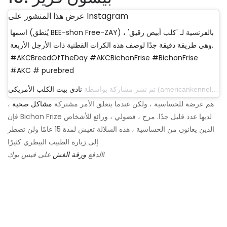
عرض هذا المنشور على Instagram
اسمها (يُنطق BEE-shon Free-ZAY) بالفرنسية لـ 'كلب أبيض رقيق' ،
وهي طريقة دقيقة جدًا لوصف هذه الكرات القطنية ذات الأرجل الأربعة.
#AKCBreedOfTheDay #AKCBichonFrise #BichonFrise
#AKC # purebred
تم نشر مشاركة بواسطة
نادي بيت الكلب الأمريكي
هم عرضة للحساسية ، ولكن عندما يتعلق الأمر مشتركة
مشاكل صحية
،
فإن Bichon Frize لديها عدد قليل جدًا. مرح ، فضولي ، ورائع للأشخاص
الذين يعانون من الحساسية ، هذه السلالة تعيش لمدة 15 عامًا ولن تضطر
إلى زيارة الطبيب البيطري كثيرًا.
على فيس بوك!
الدفع
ورقة الغش