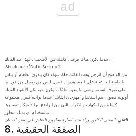
ad
عندما تكون هناك فوضى كاملة من الأطعمة ، فهذا عيد الفانك. |
iStock.com/DebbiSmirnoff
من الواضح أن الرجل يحب الفانك حقًا. سواء كان يتذوق الطعام أو يلقي
بالعامية المزعجة على المشاهدين ، فييري ليس من يخجل من قول ما
على طرف لسانه. وعلى ما يبدو ، غالبًا ما يكون حبه لكل الأشياء الفانك
أولوية قصوى. يتم استخدام 'مهرجان الفانك' عندما يواجه فييري مجموعة
كاملة من النكهات والنكهات التي من الواضح أنها لا يمكن تفسيرها
باستخدام أي بديل متطور.
المعنى الكامن وراء هذه العبارة مطروح للنقاش في بعض الأحيان.
التالي:
8. الصفقة الحقيقية