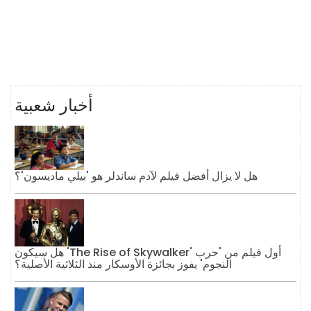
أخبار شعبية
هل لا يزال أفضل فيلم لآدم ساندلر هو 'بيلي ماديسون'؟
هل سيكون 'The Rise of Skywalker' أول فيلم من 'حرب
النجوم' يفوز بجائزة الأوسكار منذ الثلاثية الأصلية؟