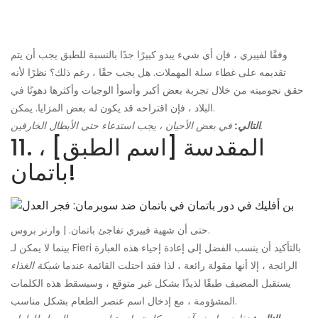
وفقًا لفييري ، فإن أي شيء يبدو كبيرًا جدًا بالنسبة للطبق يجب أن يتم
تقديمه على غطاء سلة المهملات. هل يجب حقًا ، رغم ذلك؟ نظرًا لأنه
حقق نجوميته من خلال تجربة بعض أكبر وأسوأ الوجبات وأكثرها دهونًا في
البلاد ، فإن اقتراحه قد يكون له بعض المزايا. يمكن.
في بعض الأحيان ، يجب استدعاء حتى الأبطال الخارقين.
التالي:
11. المقدسة [اسم الطبق] ،
باتمان!
حتى أن شهية فييري تفاجئ باتمان. | وارنر بروس.
بينما لا يمكن لـ Fieri بالتأكيد أن ينسب الفضل إلى إعادة إحياء هذه العبارة
الرائجة ، إلا أنها مقولة رائعة ، لذا فقد احتلت القائمة عندما
شبكة الغذاء
يستقبل المضيف طبقًا لذيذًا بشكل غير متوقع ، وسيسقط هذه الكلمات
المشؤومة ، مع إدخال اسم عنصر الطعام بشكل مناسب.