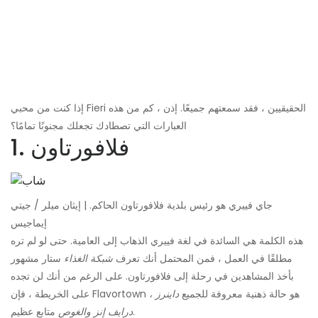
إذا كنت من محبي Fieri الحقيقيين ، فقد سمعتهم جميعًا. إذن ، كم من هذه
العبارات التي تصطادك تجعلك مجنونًا تمامًا؟
1. فلافورتاون
جاي فييري هو رئيس بلدية فلافورتاون الحاكم. | إيثان ميلر / جيتي
إيماجيس
هذه الكلمة هي السائدة في لغة فييري الذهاب إلى العامية. حتى لو لم تره
مطلقًا في العمل ، فمن المحتمل أنك تعرف
شبكة الغذاء
ستار مشهور
بأخذ المشاهدين في رحلة إلى فلافورتاون. على الرغم من أنك لن تجده
على الخريطة ، فإن Flavortown هو حالة ذهنية معروفة للجميع
داينرز ،
متابع عظيم.
درايف إنز والغوص