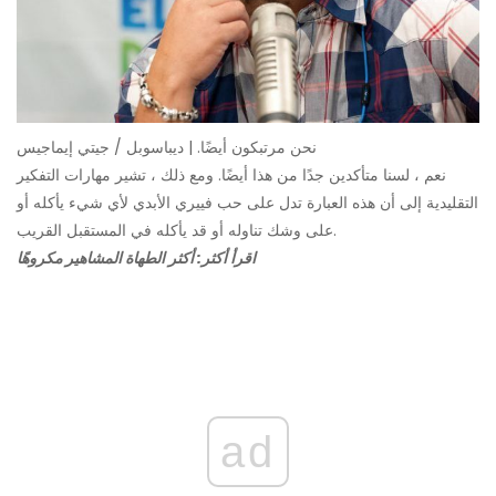
نحن مرتبكون أيضًا. | ديباسوبل / جيتي إيماجيس
نعم ، لسنا متأكدين جدًا من هذا أيضًا. ومع ذلك ، تشير مهارات التفكير
التقليدية إلى أن هذه العبارة تدل على حب فييري الأبدي لأي شيء يأكله أو
على وشك تناوله أو قد يأكله في المستقبل القريب.
اقرأ أكثر: أكثر الطهاة المشاهير مكروهًا
ad