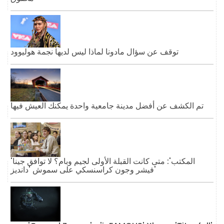
توقف عن سؤال مادونا لماذا ليس لديها نجمة هوليوود
تم الكشف عن أفضل مدينة جامعية واحدة يمكنك العيش فيها
'المكتب': متى كانت القبلة الأولى لجيم وبام؟ لا توافق جينا
فيشر وجون كراسنسكي على سموش 'دانديز'