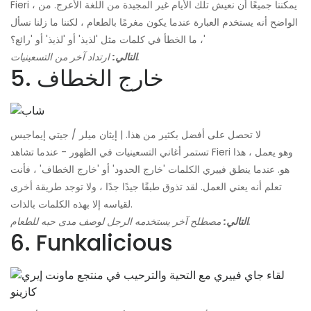
Fieri ، يمكننا جميعًا أن نعيش تلك الأيام غير المجيدة من اللغة الأعرج. من
الواضح أنه يستخدم العبارة عندما يكون مغرمًا بالطعام ، لكننا ما زلنا نسأل
، ما الخطأ في كلمات مثل 'لذيذ' أو 'لذيذ' أو 'رائع؟'
ارتداد آخر من التسعينيات.
التالي:
5. خارج الخطاف
لا تحصل على أفضل بكثير من هذا. | إيثان ميلر / جيتي إيماجيس
تستمر أغاني التسعينيات في الظهور - عندما تشاهد Fieri وهو يعمل ، هذا
هو. عندما ينطق فييري الكلمات 'خارج الحدود' أو 'خارج الخطاف' ، فأنت
تعلم أنه يعني العمل. لقد تذوق طبقًا جيدًا جدًا ، ولا توجد طريقة أخرى
لقياسه إلا بهذه الكلمات بالذات.
مصطلح آخر يستخدمه الرجل لوصف مدى حبه للطعام.
التالي:
6. Funkalicious