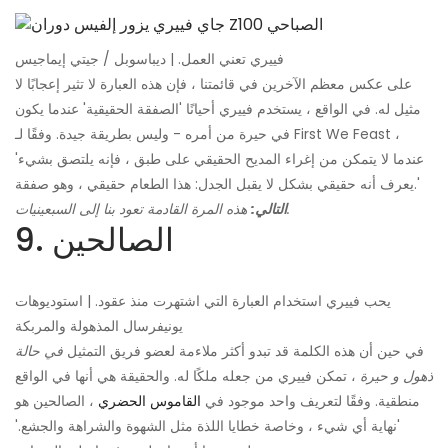
فييري تعني العمل. | ديباسوبل / جيتي إيماجيس
على عكس معظم الآخرين في قائمتنا ، فإن هذه العبارة لا تثير إعجابًا لا
مثيل له. في الواقع ، يستخدم فييري أحيانًا 'الصفقة الحقيقية' عندما يكون
في حيرة من أمره - وليس بطريقة جيدة. وفقًا لـ First We Feast ،
'عندما لا يتمكن من إغراء المديح الحقيقي على طبق ، فإنه يلتصق بشيء
يعرف أنه حقيقي بشكل لا يقبل الجدل: هذا الطعام حقيقي ، وهو صفقة.'
هذه المرة القادمة تعود بنا إلى السبعينيات.
التالي:
9. الصالحين
يحب فييري استخدام العبارة التي اشتهرت منذ عقود. | استوديوهات
يونيفرسال المذهولة والمربكة
في حين أن هذه الكلمة قد تبدو أكثر ملاءمة لعضو فريق التمثيل
في حالة
ذهول و حيرة
، تمكن فييري من جعله ملكًا له. والحقيقة هي أنها في الواقع
منطقية. وفقًا لتعريف واحد موجود في
القاموس الحضري
، الصالحين هو
'نهاية أي شيء ، وخاصة خطايا اللذة مثل الشهوة والشراهة والجشع.'