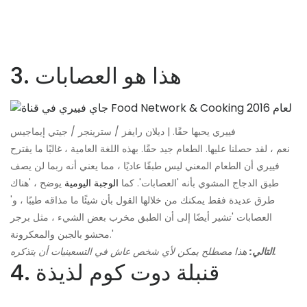
3. هذا هو العصابات
فييري يحبها حقًا. | ديلان رايفز / سترينجر / جيتي إيماجيس
نعم ، لقد حصلنا عليها. الطعام جيد حقًا. بهذه اللغة العامية ، غالبًا ما يقترح
فييري أن الطعام المعني ليس طبقًا عاديًا ، مما يعني أنه ربما لن يصف
طبق الدجاج المشوي بأنه 'العصابات'. كما
الوجبة اليومية
يوضح ، 'هناك
طرق عديدة فقط يمكنك من خلالها القول بأن شيئًا ما مذاقه طيبًا ، و'
العصابات 'تشير أيضًا إلى أن الطبق مخرب بعض الشيء ، مثل برجر
محشو بالجبن والمعكرونة.'
هذا مصطلح يمكن لأي شخص عاش في التسعينيات أن يتذكره.
التالي:
4. قنبلة دوت كوم لذيذة