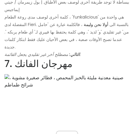
ببساطة لا توجد طريقة أخرى لوصف بعض الأطباق. | بول زيمرمان / جيتي
إيماجيس
كلمة أخرى لوصف مدى روعة الطعام ، 'funkalicious' هي واحدة من
المفضلة لدى Fieri. بالنسبة الى
أولا نحن وليمة
، فالكلمة عبارة عن 'حامل
من' غير تقليدي 'و' لذيذ '، وهي كلمة يحتفظ بها فييري لـ' أي طعام يربكه '.
عندما تصبح الأوقات صعبة ، في بعض الأحيان عليك فقط ابتكار كلمات
جديدة.
مصطلح آخر غير تقليدي يجعل القائمة.
التالي:
7. مهرجان الفانك