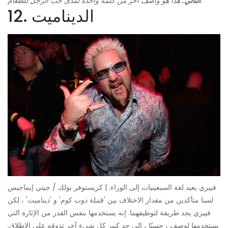
هذا هو واصف آخر من كلمة واحدة لمدى حب الرجل للطعام.
التالي:
12. الديناميت
فييري يعيد لغة السبعينيات إلى الوراء. | كريستوفر بولك / جيتي إيماجيس
لسنا متأكدين من مقدار الاختلاف بين 'قنبلة دوت كوم' و 'ديناميت' ، لكن
فييري يجد طريقة لتوظيفهما. إنه يستخدمها بنفس القدر من الإثارة التي
يستخدمها لوصف ، حسنًا ، إلى حد كبير كل شيء آخر تذوقه على الإطلاق.