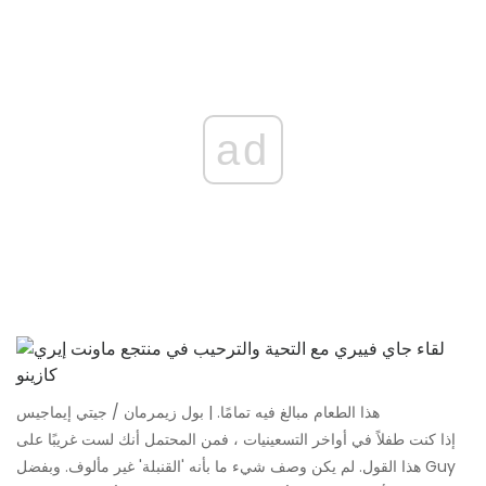
ad
هذا الطعام مبالغ فيه تمامًا. | بول زيمرمان / جيتي إيماجيس
إذا كنت طفلاً في أواخر التسعينيات ، فمن المحتمل أنك لست غريبًا على
هذا القول. لم يكن وصف شيء ما بأنه 'القنبلة' غير مألوف. وبفضل Guy