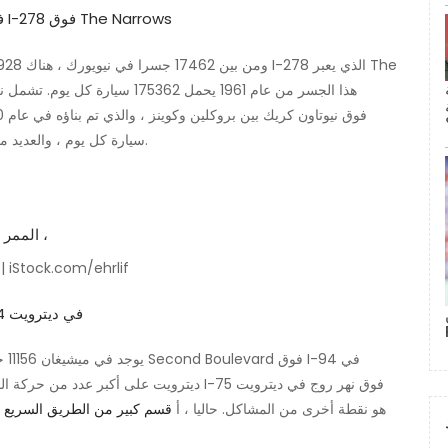
I-278 over Relief في I-278 فوق The Narrows
سيارة كل يوم ، والعديد من الجسور على بيلت باركواي التي تم بناؤها في الأربعينيات.
الممر الشمالي من الطريق السريع 75 متجهًا إلى ديترويت | Stock.com/ehrlif
الجادة الثانية فوق I-94 في ديترويت
هو نقطة أخرى من المشاكل. حاليا ، أ
قسم كبير من الطريق السريع