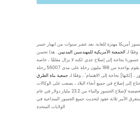
أمريكا مهتزة للغاية. بعد عشر سنوات من انهيار جسر I-35W فوق نهر المسيسيبي في مينيابوليس ، مما أسفر عن
الجمعية الأمريكية للمهندسين المدنيين
. هذا تحسن
ان عليه قبل عقد من الزمن ، عندما كانت 12.3٪ من جسورنا بحاجة إلى إصلاح جدي. لكنه لا يزال مقلقًا ، خاصة
 ، [لكنها] بحاجة إلى الاهتمام' ، وفقًا لـ
جمعية بناة الطرق
 الجسور التي تحتاج إلى إصلاح في جميع أنحاء البلاد ، يصعب على الوكالات
الحكومية مواكبة الإصلاحات اللازمة ، حتى مع زيادة مبلغ الأموال المخصصة لإصلاح الجسور والبناء من 23.2 مليار دولار في عام
م 2016 بالمعدل الحالي ، سيستغرق الأمر ثلاثة عقود لتحديث جميع الجسور المتداعية في
الولايات المتحدة