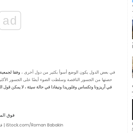
ad
في بعض الدول يكون الوضع أسوأ بكثير من دول أخرى ،
وفقا لجمعية ا
ى كانت القبلة الأولى لجيم وبام؟ لا
حصتها من الجسور الناقصة وسلطت الضوء أيضًا على الجسور الأكثر 
inF
منظر جوي على جسر Verrazano-Narrows فوق المضيق | iStock.com/Roman Babakin