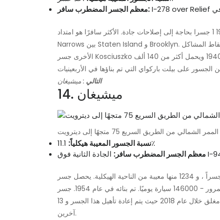
معظم الجسر المضطرب سافر:
ومن بين 17462 جسرا في نيويورك ، هناك 1928 1 جسرا بحاجة إلى إصلاحات جادة. الأكثر سافرًا هو امتداد I-278 الذي يعبر The
Narrows بين Staten Island و Brooklyn. هذا الجسر من عام 1961 يحمل 175362 سيارة كل يوم. تشمل نقاط المشاكل
الأخرى جسر Kosciuszko فوق نيوتاون كريك بين بروكلين وكوينز ، والذي تم بناؤه في عام 1940 ويحمل أكثر من 140 ألف
التالي
: ميشيغان
14. ميشيغان
i
11.1٪
نسبة الجسور المعيبة هيكلياً:
معظم الجسر المضطرب سافر:
يوجد في ميشيغان 11156 جسراً ، و 1234 منها معيبة من الناحية الهيكلية. يحصل جسر Second Boulevard فوق I-94 في
ديترويت على أكبر عدد من حركة المرور - 146000 سيارة يوميًا. تم بنائه في عام 1954. جسر I-75 فوق نهر روج في ديترويت
مغلق خلال عام 2018 حيث يتم إعادة تأهيل هذا الجسر و 13
آخرين.