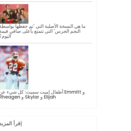
ما هي النسخة الأصلية التي 'تم حفظها بواسطة
النجم الجرس' التي تتمتع بأعلى صافي قيمة
اليوم؟
أطفال إميت سميث: كل شيء عن Emmitt و
Rheagen و Skylar و Elijah
إقرأ المزيد