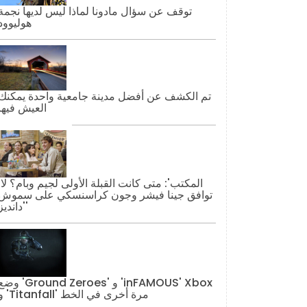
توقف عن سؤال مادونا لماذا ليس لديها نجمة
هوليوود
تم الكشف عن أفضل مدينة جامعية واحدة يمكنك
العيش فيها
'المكتب': مت
توافق جينا فيشر وجون كراسنسكي على سموش
'دانديز'
وضع 'Ground Zeroes' و 'AMOUS' Xbox
و 'Titanfall' مرة أخرى في الخط