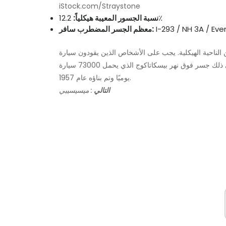
iStock.com/Straystone
12.2٪
نسبة الجسور المعيبة هيكلياً:
معظم الجسر المضطرب سافر:
لاية الجرانيت ، 304 منها معيبة من الناحية الهيكلية. يجب على الأشخاص الذين يقودون سيارة I-293
في مانشستر عبور العديد من الجسور التي تحتاج إلى إصلاح ، بما في ذلك جسر فوق نهر بيسكاتاكوج الذي يحمل 73000 سيارة
يوميًا وتم بناؤه عام 1957.
التالي
: ميسيسيبي