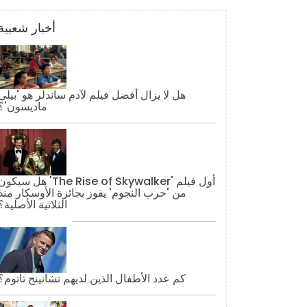
أخبار شعبية
هل لا يزال أفضل فيلم لآدم ساندلر هو 'بيلي
ماديسون'؟
هل سيكون 'The Rise of Skywalker' أول فيل
من 'حرب النجوم' يفوز بجائزة الأوسكار منذ
الثلاثية الأصلية؟
كم عدد الأطفال الذين لديهم تشانينج تاتوم؟