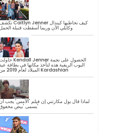
تكشف Caitlyn Jenner كيف تخاطبها كيند
وكايلي الآن وربما أسقطت قنبلة الحمل
حاولت Kendall Jenner الحصول على نج
البوب ​​الريفية هذه لتأخذ مكانها في بطاقة عيد
الميلاد لعام 2019 من Kardashian
لماذا قال بول مكارتني إن فيلم 'الأمس' يجب أن
يسمى 'بيض مخفوق'