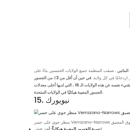
لبنائين
. صنفت المنظمة جميع الولايات الخمسين بناءً على
ازدحامًا في كل ولاية.
في حين أن أقل من 3٪ من الجسور
في أريزونا وتكساس وفلوريدا ونيفادا في حالة سيئة ، لا يمكن قول الشيء نفسه عن هذه الولايات الـ 15 ، التي لديها أعلى معدلات
الجسور المعيبة هيكليًا في الولايات المتحدة.
15. نيويورك
أحد عشر٪
نسبة الجسور المعيبة هيكلياً: