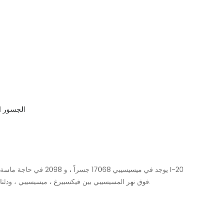
يوجد في ميسيسيبي 17068 ج
فوق نهر المسيسيبي بين فيكسبيرغ ، ميسيسيبي ، ودلتا ، لويزيانا. تعبر أكثر من 27000 سيارة جسر 1973 كل يوم.