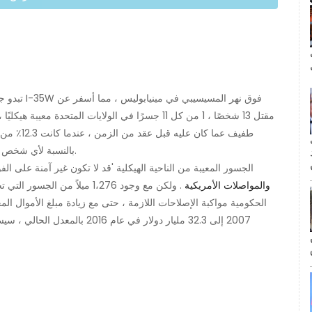
ال
تبدو جسور 
مقتل 13 شخصًا ، 1 من كل 11 جسرًا في الولايات المتحدة معيبة هيكليًا ، وفقًا لـ
طفيف عما ك
مة
بالنسبة لأي شخص يقوم بواحدة من 188 مليون رحلة على مدى 56007 رحلة.
الجسور المعيبة من الناحية الهيكلية 'قد لا تكون غير آمنة على الفور
والمواصلات الأمريكية
. ولكن مع وجود 1،276 ميلاً من
2007 إلى 32.3 مليار دولار في عا