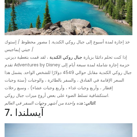
خذ إجازة لمدة أسبوع إلى جبال روكي الكندية. | مصور محظوظ / إستوك
/ جيتي إيماجيس
إذا كنت تحلم دائمًا بزيارة
جبال روكي الكندية
، لقد قمت بتغطية ديزني.
تقدم Adventures by Disney حزمة إجازة شاملة لمدة سبعة أيام إلى
جبال روكي الكندية مقابل حوالي 4549 دولارًا للشخص الواحد. يشمل هذا
السعر الإقامة في الفنادق ، والسفر بالطائرة ، والوجبات (ستة وجبات
إفطار ، وأربع وجبات غداء ، وأربع وجبات عشاء) ، وسبع رحلات
استكشافية تسلط الضوء على بعض أروع ميزات جبال روكي.
هذه واحدة من أشهر وجهات السفر في العالم.
التالي:
7. آيسلندا