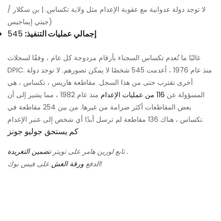
لا توجد دولة عدوانية مع عقوبة الإعدام مثل ولاية تكساس. | بن سكلار /
جيتي إيماجيس)
إجمالي عمليات التنفيذ:
545
غالبًا ما تُعدم تكساس السجناء بأرقام مزدوجة كل عام ، وفقًا لسجلات
DPIC. منذ عام 1976 ، أعدمت 545 شخصًا لا يمكن تصورهم. لا توجد دولة
أخرى تقترب حتى من هذا السجل. مقاطعة هاريس ، تكساس ، هي
المسؤولة عن
116 من عمليات الإعدام
منذ عام 1982 ، مما يشير إلى أن
بعض المقاطعات أكثر صرامة من غيرها. من بين 254 مقاطعة في
تكساس ، هناك 136 مقاطعة لم ترسل أبدًا أي شخص إلى عنبر الإعدام.
كم يستحق جوليو جونز
.
تابع لورين هامر على تويتر
تضمين التغريدة
على فيس بوك!
الدفع
ورقة الغش