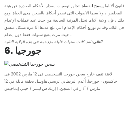
قانون ألاباما
يسمح للقضاة
لتجاوز توصيات إصدار الأحكام الصادرة عن هيئة
المحلفين ، ولا سيما الأصوات التي تصدر أحكامًا بالسجن مدى الحياة. ومع
ذلك ، فإن ولاية ألاباما تحتل المرتبة السابعة من حيث عدد عمليات الإعدام
في البلاد. وقد تم توزيع أحكام الإعدام التي بلغ عددها 61 مرة بشكل متسق
، حيث مرت بضع سنوات فقط دون إعدام.
التالي:
لقد كانت سنوات قليلة مزدحمة في هذه الولاية التالية
6. جورجيا
لافتة تقف خارج سجن جورجيا التشخيصي في 12 مارس 2002 في
جاكسون ، جورجيا. أُعدم البريطاني تريسي هاوسل بحقنة قاتلة في 12
مارس / آذار في السجن. | إريك س ليسر / جيتي إيماجيس