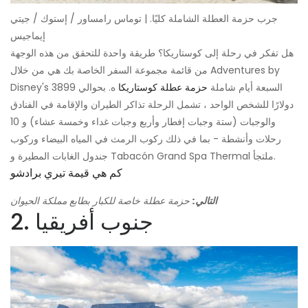
جرب حزمة العطلة الشاملة كليًا. | توماس رامساور / إستوك / جيتي
إيماجيس
هل تفكر في رحلة إلى كوستاريكا؟ طريقة واحدة للتحقق من هذه الوجهة
من قائمة مجموعة السفر الخاصة بك هي من خلال Adventures by
Disney's السبعة أيام شاملة
حزمة عطلة كوستاريكا
ه. بحوالي 3899
دولارًا للشخص الواحد ، تشمل الرحلة تذاكر الطيران والإقامة في الفنادق
والوجبات (ستة وجبات إفطار وأربع وجبات غداء وخمسة عشاء) و 10
رحلات وأنشطة - بما في ذلك ركوب الرمث في المياه البيضاء وركوب
جندول الغابات المطيرة و Tabacón Grand Spa Thermal ملتجأ.
كم هي قيمة تيري برادشو
التالي:
حزمة عطلة خاصة للكبار بطابع مملكة الحيوان
2. جنوب أفريقيا