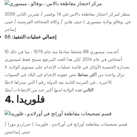
منظر لمركز احتجاز مقاطعة دالاس في 14 نوفمبر / تشرين الثاني 2006
في بوفالو بولاية ميسوري. | جيف هاينز / وكالة الصحافة الفرنسية / غيتي
إيماجز
إجمالي عمليات التنفيذ:
88
أعدمت ميسوري 88 شخصًا صادمًا منذ عام 1976 ، بما في ذلك 10
أشخاص في عام 2014. لكن هذا العدد المرتفع يسمح فقط لميسوري
بصدارة الخمسة الأوائل في قائمة عمليات الإعدام على مستوى الولاية. لا
تزال واحدة من
أكثر نشاطا
تنص عقوبة الإعدام في البلاد في السنوات
الأخيرة ، في المرتبة الثانية بعد الدولة رقم 1 التي سنراها لاحقًا.
التالي:
هذه الولاية لديها أكبر عدد من الإعفاءات أيضًا
4. فلوريدا
قسم تصحيحات مقاطعة أورانج في أورلاندو ، فلوريدا. | جيراردو مورا /
جيتي إيماجيس