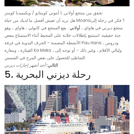
تحقق من منتجع أولاني. | أنتوني كوينتانو / ويكيميديا ​​كومنز
هل تريد أن تعيش أفضل ما لديك من حياة Moana؟ فكر في رحلة إلى
منتجع ديزني في هاواي ،
أولاني
. يقع المنتجع في كابولي ، هاواي ، وهو
جنة حقيقية. استمتع بإطلالات خلابة على المحيط أثناء الاستمتاع ببعض
الأنشطة المضمنة - الحرف اليدوية في غرفة Pau Hana ، ودروس
القيثارة ، ومغارة Ka Maka ، وليالي الأفلام ، وغير ذلك - أو توجه إلى
الشاطئ للحصول على بعض المرح في الشمس.
أحد أشهر إجازات ديزني.
التالي:
5. رحلة ديزني البحرية