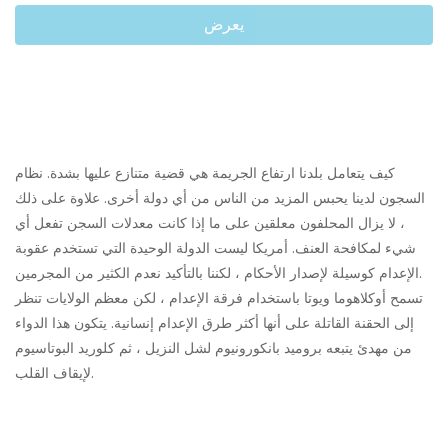
يعرض
كيف يتعامل بلدنا ارتفاع الجريمة هي قضية متنازع عليها بشدة. نظام
السجون لدينا يحبس المزيد من الناس من أي دولة أخرى. علاوة على ذلك
، لا يزال المحلفون معلقين على ما إذا كانت معدلات السجن تفعل أي
شيء لمكافحة العنف. أمريكا ليست الدولة الوحيدة التي تستخدم عقوبة
الإعدام كوسيلة لإصدار الأحكام ، لكننا بالتأكيد نعدم الكثير من المجرمين.
تسمح أوكلاهوما ويوتا باستخدام فرقة الإعدام ، لكن معظم الولايات تنظر
إلى الحقنة القاتلة على أنها أكثر طرق الإعدام إنسانية. يتكون هذا الدواء
من مهدئ يتبعه بروميد بانكورونيوم لشل النزيل ، ثم كلوريد البوتاسيوم
لإيقاف القلب.