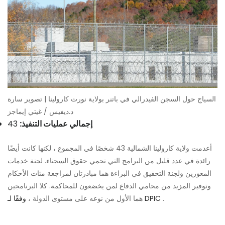
السياج حول السجن الفيدرالي في باتنر بولاية نورث كارولينا | تصوير سارة
د.ديفيس / غيتي إيماجز
إجمالي عمليات التنفيذ:
43
أعدمت ولاية كارولينا الشمالية 43 شخصًا في المجموع ، لكنها كانت أيضًا
رائدة في عدد قليل من البرامج التي تحمي حقوق السجناء. لجنة خدمات
المعوزين ولجنة التحقيق في البراءة هما مبادرتان لمراجعة مئات الأحكام
وتوفير المزيد من محامي الدفاع لمن يخضعون للمحاكمة. كلا البرنامجين
.
وفقًا لـ DPIC
هما الأول من نوعه على مستوى الدولة ،