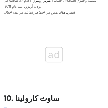
المميتة وحقوق السجناء ، حسب أ
تقرير رويترز
. أُعدم 37 شخصًا في
ولاية أريزونا منذ عام 1976.
التالي:
هناك نقص في العقاقير القاتلة في هذه الحالة
ad
10. ساوث كارولينا