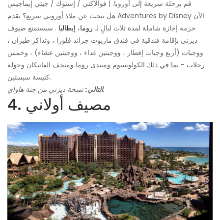
قم برحلة سريعة إلى أوروبا. | فوالاكتي / إستوك / جيتي إيماجيس
هل تبحث عن ملاذ أوروبي سريع؟ تقدم Adventures by Disney الآن
حزمة إجازة شاملة لمدة ثلاث ليالٍ لـ
روما، إيطاليا
. سيستمتع ضيوف
ديزني بإقامة فندقية في فندق ماريوت جراند فلورا ، وتذاكر طيران ،
ووجبات (أربع وجبات إفطار ، ووجبتين غداء ، ووجبتين عشاء) ، وخمس
رحلات - بما في ذلك الكولوسيوم ومنتدى روما ومتحف الفاتيكان وجولة
كنيسة سيستين.
نسخة ديزني من جنة هاواي.
التالي:
4. مصيف أولاني