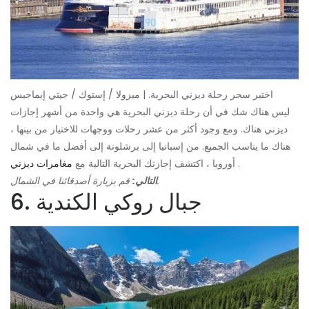
اختبر سحر رحلة ديزني البحرية. | ميزولا / إستوك / جيتي إيماجيس
ليس هناك شك في أن رحلة ديزني البحرية هي واحدة من أشهر إجازات
ديزني هناك. ومع وجود أكثر من عشر رحلات ووجهات للاختيار من بينها ،
هناك ما يناسب الجميع. من إسبانيا إلى برشلونة إلى أفضل ما في شمال
.
أوروبا ، اكتشف إجازتك البحرية التالية مع
مغامرات ديزني
قم بزيارة أصدقائنا في الشمال.
التالي:
6. جبال روكي الكندية