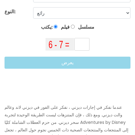
النوع:
مسلسل
فيلم
يكتب:
يعرض
عندما نفكر في إجازات ديزني ، نفكر على الفور في ديزني لاند وعالم
والت ديزني. ومع ذلك ، فإن المتنزهات ليست الطريقة الوحيدة لتجربة
سحر ديزني. من حزم العطلات الشاملة كليًا Adventures by Disney
إلى المنتجعات والمنتجعات الصحية ذات الخمس نجوم حول العالم ، تجعل