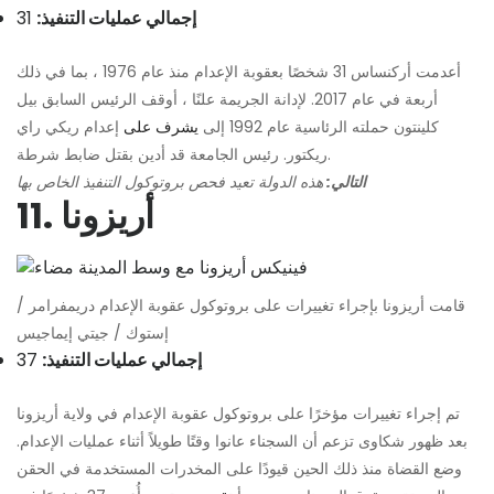
إجمالي عمليات التنفيذ:
31
أعدمت أركنساس 31 شخصًا بعقوبة الإعدام منذ عام 1976 ، بما في ذلك
أربعة في عام 2017. لإدانة الجريمة علنًا ، أوقف الرئيس السابق بيل
كلينتون حملته الرئاسية عام 1992 إلى
يشرف على
إعدام ريكي راي
ريكتور. رئيس الجامعة قد أدين بقتل ضابط شرطة.
التالي:
هذه الدولة تعيد فحص بروتوكول التنفيذ الخاص بها
11. أريزونا
قامت أريزونا بإجراء تغييرات على بروتوكول عقوبة الإعدام دريمفرامر /
إستوك / جيتي إيماجيس
إجمالي عمليات التنفيذ:
37
تم إجراء تغييرات مؤخرًا على بروتوكول عقوبة الإعدام في ولاية أريزونا
بعد ظهور شكاوى تزعم أن السجناء عانوا وقتًا طويلاً أثناء عمليات الإعدام.
وضع القضاة منذ ذلك الحين قيودًا على المخدرات المستخدمة في الحقن