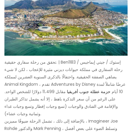
تحقق من رحلة سفاري حقيقية. | Ben1183 / إستوك / جيتي إيماجيس
رحلة السفاري في مملكة حيوانات ديزني مثيرة للإعجاب ، لكن لا شيء
يضاهي الصفقة الحقيقية. واحتفالًا بالذكرى السنوية العشرين لمملكة
Animal Kingdom ، تقدم Adventures by Disney عرضًا شاملاً لمدة
10 أيام
حزمة عطلة جنوب أفريقيا
مقابل 11،499 دولارًا للشخص الواحد.
على الرغم من أن سعر التذكرة باهظ ، إلا أنه يشمل تذاكر الطيران
والإقامة في الفنادق والوجبات (تسع وجبات إفطار وتسع وجبات غداء
وثمانية وجبات عشاء).
بالإضافة إلى ذلك ، تشمل الرحلة ضيوفًا مميزين ، Imagineer Joe
Rohde والدكتور Mark Penning ، وتسلط الضوء على بعض أفضل