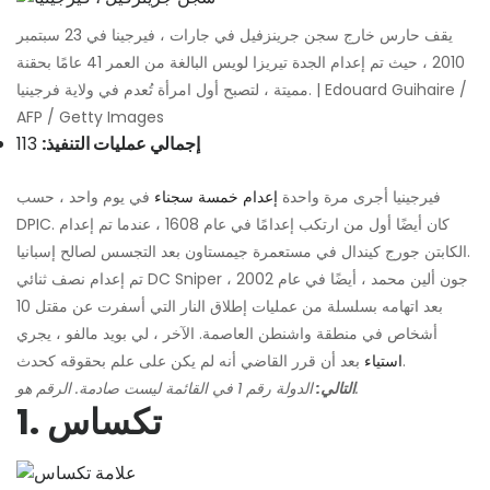
يقف حارس خارج سجن جرينزفيل في جارات ، فيرجينا في 23 سبتمبر
2010 ، حيث تم إعدام الجدة تيريزا لويس البالغة من العمر 41 عامًا بحقنة
مميتة ، لتصبح أول امرأة تُعدم في ولاية فرجينيا. | Edouard Guihaire /
AFP / Getty Images
إجمالي عمليات التنفيذ:
113
فيرجينيا أجرى مرة واحدة
إعدام خمسة سجناء
في يوم واحد ، حسب
DPIC. كان أيضًا أول من ارتكب إعدامًا في عام 1608 ، عندما تم إعدام
الكابتن جورج كيندال في مستعمرة جيمستاون بعد التجسس لصالح إسبانيا.
تم إعدام نصف ثنائي DC Sniper ، جون ألين محمد ، أيضًا في عام 2002
بعد اتهامه بسلسلة من عمليات إطلاق النار التي أسفرت عن مقتل 10
أشخاص في منطقة واشنطن العاصمة. الآخر ، لي بويد مالفو ، يجري
بعد أن قرر القاضي أنه لم يكن على علم بحقوقه كحدث.
استياء
الدولة رقم 1 في القائمة ليست صادمة. الرقم هو.
التالي:
1. تكساس