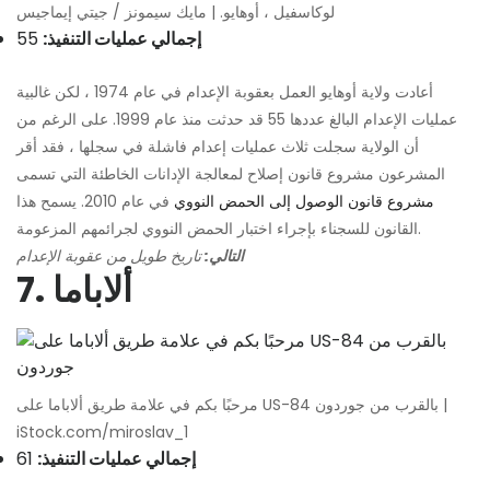
لوكاسفيل ، أوهايو. | مايك سيمونز / جيتي إيماجيس
إجمالي عمليات التنفيذ:
55
أعادت ولاية أوهايو العمل بعقوبة الإعدام في عام 1974 ، لكن غالبية
عمليات الإعدام البالغ عددها 55 قد حدثت منذ عام 1999. على الرغم من
أن الولاية سجلت ثلاث عمليات إعدام فاشلة في سجلها ، فقد أقر
المشرعون مشروع قانون إصلاح لمعالجة الإدانات الخاطئة التي تسمى
مشروع قانون الوصول إلى الحمض النووي
في عام 2010. يسمح هذا
القانون للسجناء بإجراء اختبار الحمض النووي لجرائمهم المزعومة.
التالي:
تاريخ طويل من عقوبة الإعدام
7. ألاباما
مرحبًا بكم في علامة طريق ألاباما على US-84 بالقرب من جوردون |
iStock.com/miroslav_1
إجمالي عمليات التنفيذ:
61