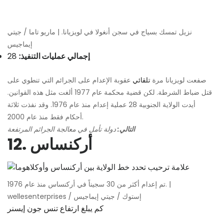
نزيل تمسك بسياج في سجن أنغولا في لويزيانا. | ماريو تاما / جيتي
إيماجيس
إجمالي عمليات التنفيذ:
28
صفعت لويزيانا مرة
تلقائي
عقوبة الإعدام على الجرائم التي تنطوي على
قتل ضباط الشرطة. لكن قضية محكمة عام 1977 ألغت مثل هذه القوانين.
أيدت الولاية الجنوبية 28 عملية إعدام منذ عام 1976. وقد نفذت ثلاثة
أحكام فقط منذ عام 2000.
التالي:
دولة تأمل في معالجة الجرائم المرتفعة
12. أركنساس
تم إعدام أكثر من 30 سجيناً في أركنساس منذ عام 1976. |
wellesenterprises / إستوك / جيتي إيماجيس
كم يبلغ ارتفاع تنس جون إيسنر