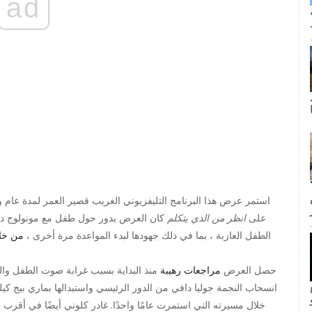
ad
ى كانت القبلة الأولى لجيم وبام؟ لا
على
انظر من الذي يتكلم
كان العرض يدور حول طفل مع مونولوج داخلي 
الطفل العازبة ، بما في ذلك جهودها لبدء المواعدة مرة أخرى ،
من خل
حصل العرض
مراجعات رهيبة
منذ البداية بسبب غرابة صوت الطفل والك
inF
انسحاب النجمة جوليا دافي من الدور الرئيسي واستبدالها بماري بيج كيل
خلال مسيرته التي استمرت عامًا واحدًا. غادر كلوني أيضًا في أقر