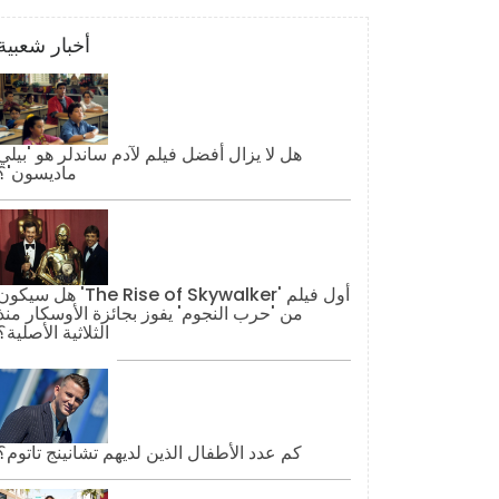
أخبار شعبية
هل لا يزال أفضل فيلم لآدم ساندلر هو 'بيلي
ماديسون'؟
هل سيكون 'The Rise of Skywalker' أول فيل
من 'حرب النجوم' يفوز بجائزة الأوسكار منذ
الثلاثية الأصلية؟
كم عدد الأطفال الذين لديهم تشانينج تاتوم؟