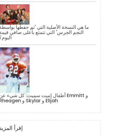
ما هي النسخة الأصلية التي 'تم حفظها بواسطة
النجم الجرس' التي تتمتع بأعلى صافي قيمة
اليوم؟
أطفال إميت سميث: كل شيء عن Emmitt و
Rheagen و Skylar و Elijah
إقرأ المزيد