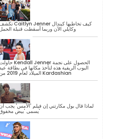
تكشف Caitlyn Jenner كيف تخاطبها كيند
وكايلي الآن وربما أسقطت قنبلة الحمل
حاولت Kendall Jenner الحصول على نج
البوب ​​الريفية هذه لتأخذ مكانها في بطاقة عيد
الميلاد لعام 2019 من Kardashian
لماذا قال بول مكارتني إن فيلم 'الأمس' يجب أن
يسمى 'بيض مخفوق'