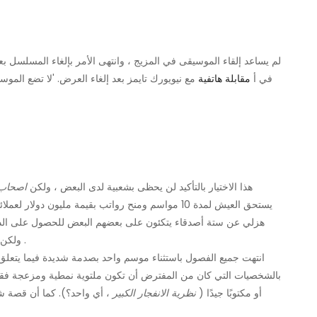
التجربة؟' قال Bochco في أ
مقابلة هاتفية
مع نيويورك تايمز بعد إلغاء العرض. 'لا تضع ا
هذا الاختيار بالتأكيد لن يحظى بشعبية لدى البعض ، ولكن
اصحاب
يستحق العيش لمدة 10 مواسم ومنح رواتب بقيمة مليون دول
هزلي عن ستة أصدقاء يتكئون على بعضهم البعض للحصول على الدعم 
.
مثيرة في ple
انتهت جميع الفصول باستثناء موسم واحد بصدمة شديدة فيما يتعلق
بالشخصيات التي كان من المفترض أن تكون ملتوية نمطية ومزعجة فقط. 
أو مكتوبًا جيدًا (
نظرية الانفجار الكبير
، أي واحد؟). كما أن قصة شعر