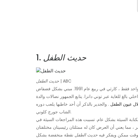
حديث الطفل
1.
| ABC
حديث الطفل
استمر عرض هذا البرنامج التليفزيوني الغريب قصير العمر لمدة عام واحد فقط ، كارثي في ​​ربيع عام 1991. مبني بشكل فضفاض
بالغ للغاية عبر توني دانزا. يتابع الجمهور نضالات والدة
ال عيون الطفل
. والجدير بالذكر أن أحد خاطبها يلعب دوره
الشاب جورج كلوني.
تابة السيئة بشكل عام. تسببت هذه المراجعات السيئة في
ر ، مما يعني أن العرض كان له ممثلتان رئيسيتان مختلفتان
ب وقت ممكن ويفكر فيه
حديث الطفل
نقطة منخفضة بشكل