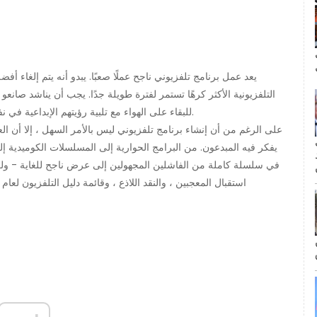
ال
يعد عمل برنامج تلفزيوني ناجح عملًا صعبًا. يبدو أنه يتم إلغاء
التلفزيونية الأكثر كرهًا تستمر لفترة طويلة جدًا. يجب أن يناشد صا
للبقاء على الهواء مع تلبية رؤيتهم الإبداعية في نفس الوقت و (نأمل) الحصول على تقييمات جيدة من النقاد.
على الرغم من أن إنشاء برنامج تلفزيوني ليس بالأمر السهل ، إلا أن ال
مة
يفكر فيه المبدعون. من البرامج الحوارية إلى المسلسلات الكوميدية إ
في سلسلة كاملة من الفاشلين المجهولين إلى عرض ناجح للغاية - ولكنه ف
استقبال المعجبين ، والنقد اللاذع ، وقائمة دليل التلفزيون لعام 2002 التي تم الاستشهاد بها على نطاق واسع