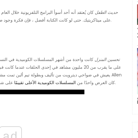
حديث الطفل
كان يُعتقد أنه أحد أسوأ البرامج التلفزيونية خلال العام
على ميتاكريتيك. حتى لو كانت الكتابة أفضل ، فإن فكرة وجود طفل بمونولوج داخلي على مستوى الكبار مخيفة وغريبة جدًا.
تحسين المنزل
على ما يقرب من 20 مليون مشاهد في إحدى الحلقات عندما
يعيش في ضواحي ديترويت من تأليف وبطولة تيم ألين تمت مشاهدته 
على شاشة التلفزيون طوال العقد تقريبًا وأطلقت مسيرة الممثل.
، كان العرض واحدًا من
المسلسلات الكوميدية الأعلى تقييمًا
ad