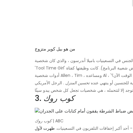
من هو بيل كوير متزوج
جنس في التسعينيات باميلا أندرسون ، والذي كان شخصية Allen
'Tool Time Girl' للموسمين الأولين من العرض (وربما يفسر بعض شعبية البرنامج). كانت وظيفتها كفتاة Tool Time هي تسليم
أدوات شخصية Allen ، Tim ، ومساعده Al ، بالإضافة إلى تقديم عرضهم داخل العرض بقولهم ، 'هل يعرف الجميع الوقت الآن؟'
ية للجنسين أو ينتهي عنده
تحسين المنزل
. الرجل الأمريكي
كوب روك
3.
| ABC
كوب روك
- أحد أكبر إخفاقات التلفزيون في التسعينيات.
ظهرت لأول