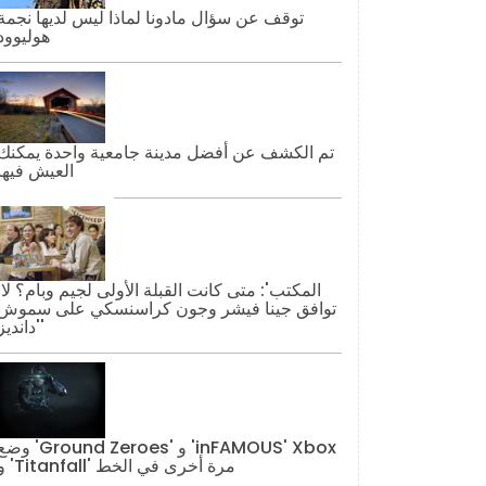
توقف عن سؤال مادونا لماذا ليس لديها نجمة
هوليوود
تم الكشف عن أفضل مدينة جامعية واحدة يمكنك
العيش فيها
'المكتب': مت
توافق جينا فيشر وجون كراسنسكي على سموش
'دانديز'
وضع 'Ground Zeroes' و 'AMOUS' Xbox
و 'Titanfall' مرة أخرى في الخط