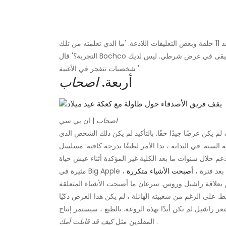
لم يساعد إلقاء الموسيقى في المزيج ، وانتهى الأمر بإلغاء المسلسل بعد 11 حلقة وبعض التعليقات اللاذعة. 'ما الذي تعلمته من تلك
لموسيقى في عرض شرطي. ليس لديك
شخصيات تنفجر في الأغنية '.
أربعة.
اصحاب
اصحاب
| ان بي سي
لم يكن عرضًا جيدًا حقًا. بالتأكيد لم يكن ذلك الشخص الذي
ار لعملائه الستة. في البداية ، بدا الأمر لطيفًا بدرجة كافية: مسلسل
خلال سنوات ما بعد الكلية غير المؤكدة أثناء عيش حياة
Big Ap ، ولكن بعد فترة ،
أصبحت الأشياء متكررة
 بعلاقة راشيل وروس. سرعان ما أصبحت الأشياء المتعلقة
على الرغم من شعبيته الهائلة ، لم يكن هذا العرض ذكيًا
 راشيل لم تكن أبدًا بهذه الروعة. بالطبع ، سيستمر إنتاج
.
المقلدين مثل
كيف قد قابلت أمك