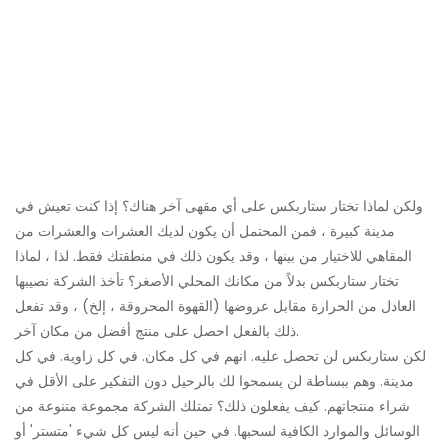
ولكن لماذا تختار ستاربكس على أي مقهى آخر هناك؟ إذا كنت تعيش في
مدينة كبيرة ، فمن المحتمل أن يكون لديك العشرات والعشرات من
المقاهي للاختيار من بينها ، وقد يكون ذلك في منطقتك فقط. لذا ، لماذا
تختار ستاربكس بدلاً من مكانك المحلي الأصغر؟ تأخذ الشركة نصيبها
العادل من الحرارة مقابل عروضها (القهوة المحروقة ، إلخ) ، وقد تفعل
ذلك بالفعل احصل على منتج أفضل من مكان آخر.
لكن ستاربكس لن تحصل عليه. انهم في كل مكان. في كل زاوية. في كل
مدينة. وهم ببساطة لن يسمحوا لك بالرحيل دون التفكير على الأقل في
شراء منتجاتهم. كيف يفعلون ذلك؟ تمتلك الشركة مجموعة متنوعة من
الوسائل والموارد الكافية لسحبها. في حين أنه ليس كل شيء 'متستر' أو