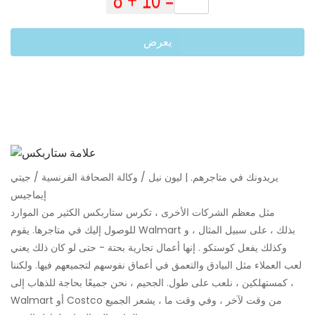
يعرض
يريدونك في متاجرهم. | ليون نيل / وكالة الصحافة الفرنسية / جيتي
إيماجيس
مثل معظم الشركات الأخرى ، تكرس ستاربكس الكثير من الموارد
للوصول إليك في متاجرها. يقوم Walmart بذلك ، على سبيل المثال ، و
وكذلك يفعل كوستكو . إنها أعمال تجارية بحتة - حتى لو كان ذلك يعني
لعب العملاء مثل البيادق والتعمق في أعماق نفوسهم لتجميعهم فيها. ولكننا
، كمستهلكين ، نلعب على طول. الجحيم ، نحن جميعًا بحاجة للذهاب إلى
Walmart أو Costco من وقت لآخر ، وفي وقت ما ، يشعر الجميع