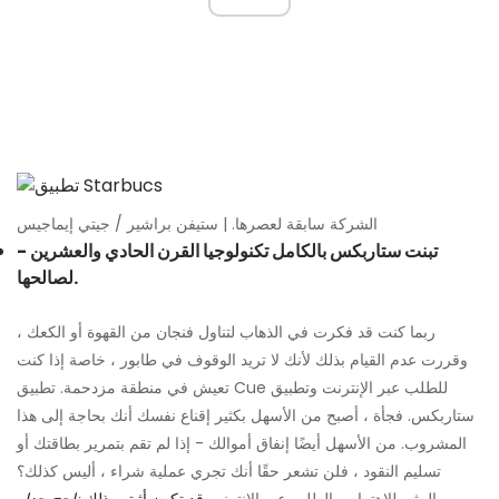
الشركة سابقة لعصرها. | ستيفن براشير / جيتي إيماجيس
تبنت ستاربكس بالكامل تكنولوجيا القرن الحادي والعشرين -
لصالحها.
ربما كنت قد فكرت في الذهاب لتناول فنجان من القهوة أو الكعك ،
وقررت عدم القيام بذلك لأنك لا تريد الوقوف في طابور ، خاصة إذا كنت
تعيش في منطقة مزدحمة. تطبيق Cue للطلب عبر الإنترنت وتطبيق
ستاربكس. فجأة ، أصبح من الأسهل بكثير إقناع نفسك أنك بحاجة إلى هذا
المشروب. من الأسهل أيضًا إنفاق أموالك - إذا لم تقم بتمرير بطاقتك أو
تسليم النقود ، فلن تشعر حقًا أنك تجري عملية شراء ، أليس كذلك؟