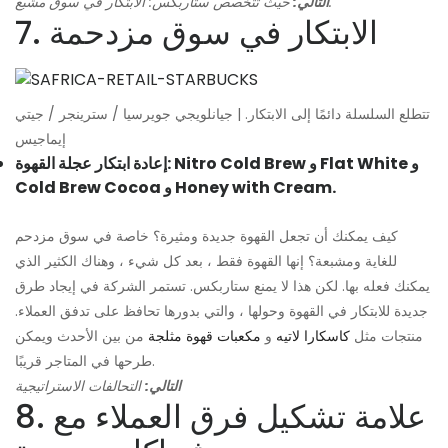
حيث تتخصص ستاربكس: الابتكار في سوق مشبع.
التالي:
7. الابتكار في سوق مزدحمة
تتطلع السلسلة دائمًا إلى الابتكار. | جيانلويجي جويرسيا / سترينجر / جيتي
إيماجيس
إعادة ابتكار عجلة القهوة: Nitro Cold Brew و Flat White و
Cold Brew Cocoa و Honey with Cream.
كيف يمكنك أن تجعل القهوة جديدة ومثيرة؟ خاصة في سوق مزدحم
للغاية ومشبعة؟ إنها القهوة فقط ، بعد كل شيء ، وهناك الكثير الذي
يمكنك فعله بها. لكن هذا لا يمنع ستاربكس. تستمر الشركة في إيجاد طرق
جديدة للابتكار في القهوة وحولها ، والتي بدورها تحافظ على تدفق العملاء.
منتجات مثل
كاسكارا لاتيه
و
مكعبات قهوة مثلجة
من بين الأحدث ويمكن
طرحها في المتاجر قريبًا.
التالي:
التحالفات الاستراتيجية
8. علامة تشكيل فرق العملاء مع