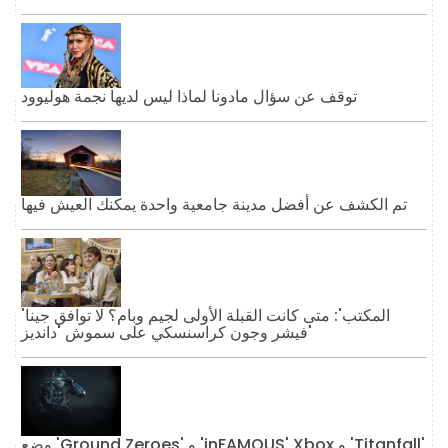
توقف عن سؤال مادونا لماذا ليس لديها نجمة هوليوود
تم الكشف عن أفضل مدينة جامعية واحدة يمكنك العيش فيها
'المكتب': متى كانت القبلة الأولى لجيم وبام؟ لا توافق جينا
فيشر وجون كراسنسكي على سموش 'دانديز'
وضع 'Ground Zeroes' و 'inFAMOUS' Xbox و 'Titanfall'