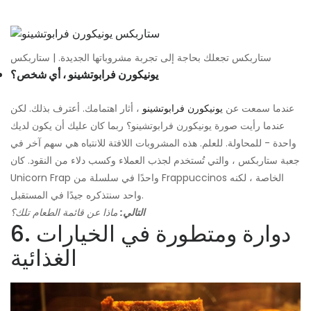
ستاربكس تجعلك بحاجة إلى تجربة مشروباتها الجديدة. | ستاربكس
يونيكورن فرابوتشينو ، أي شخص؟
عندما سمعت عن
يونيكورن فرابوتشينو
، أثار اهتمامك. أعترف بذلك. لكن
عندما رأيت صورة يونيكورن فرابوتشينو؟ ربما كان عليك أن يكون لديك
واحدة - للمحاولة. للعلم. هذه المشروبات اللافتة للانتباه هي سهم آخر في
جعبة ستاربكس ، والتي تُستخدم لجذب العملاء وكسب دلاء من النقود. كان
Unicorn Frap واحدًا في سلسلة من Frappuccinos الخاصة ، لكنه
واحد سنتذكره جيدًا في المستقبل.
التالي:
ماذا عن قائمة الطعام تلك؟
6. دوارة ومتطورة في الخيارات
الغذائية