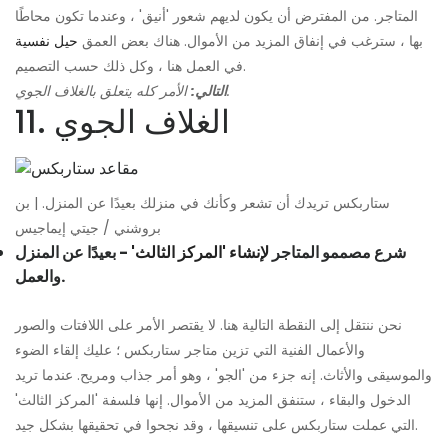
المتاجر. من المفترض أن يكون لديهم شعور 'أنيق' ، وعندما تكون محاطًا
بها ، سترغب في إنفاق المزيد من الأموال. هناك بعض العمق
حيل نفسية
في العمل هنا ، وكل ذلك حسب التصميم.
الأمر كله يتعلق بالغلاف الجوي.
التالي:
11. الغلاف الجوي
ستاربكس تريدك أن تشعر وكأنك في منزلك بعيدًا عن المنزل. | بن
بروشني / جيتي إيماجيس
شرع مصممو المتاجر
لإنشاء 'المركز الثالث'
- بعيدًا عن المنزل
والعمل.
نحن ننتقل إلى النقطة التالية هنا. لا يقتصر الأمر على اللافتات والصور
والأعمال الفنية التي تزين متاجر ستاربكس ؛ عليك إلقاء الضوء
والموسيقى والأثاث. إنه جزء من 'الجو' ، وهو أمر جذاب ومريح. عندما تريد
الدخول والبقاء ، ستنفق المزيد من الأموال. إنها فلسفة 'المركز الثالث'
التي عملت ستاربكس على تنسيقها ، وقد نجحوا في تحقيقها بشكل جيد.