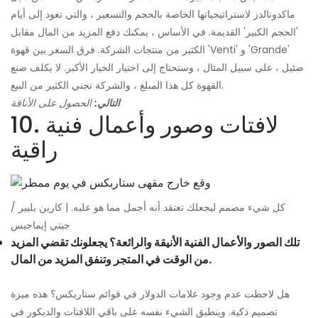
ماكدونالدز لاستراتيجياتها الخاصة بالحجم والتسعير ، والتي تعود إلى أيام
'الحجم الكبير' القديمة. في الأساس ، يمكنك دفع المزيد من المال مقابل
الكثير من منتجات الشركة. فرق السعر بين قهوة 'Venti' و 'Grande'
ضئيل ، على سبيل المثال ، وستحتاج إلى اختيار الخيار الأكبر. لا يكلف صنع
القهوة كل هذا المبلغ ، والشركة تجني الكثير من البيع.
التالي:
الحصول على الأناقة
10. لافتات وصور وأعمال فنية
راقية
كل شيء مصمم ليجعلك تعتقد أنه أجمل مما هو عليه. | كارين بليير /
جيتي إيماجيس
تلك الصور والأعمال الفنية الأنيقة والرائعة؟ يجعلونك تقضي المزيد
من الوقت في المتجر وتنفق المزيد من المال.
هل لاحظت عدم وجود علامات الدولار في قوائم ستاربكس؟ هذه ميزة
تصميم ذكية. وينطبق الشيء نفسه على باقي اللافتات والديكور في