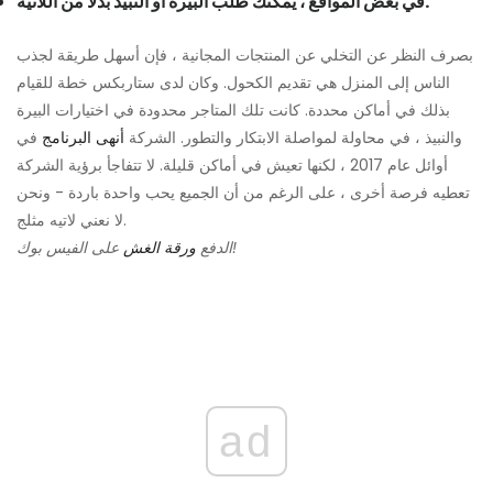
في بعض المواقع ، يمكنك طلب البيرة أو النبيذ بدلاً من اللاتيه.
بصرف النظر عن التخلي عن المنتجات المجانية ، فإن أسهل طريقة لجذب
الناس إلى المنزل هي تقديم الكحول. وكان لدى ستاربكس خطة للقيام
بذلك في أماكن محددة. كانت تلك المتاجر محدودة في اختيارات البيرة
والنبيذ ، في محاولة لمواصلة الابتكار والتطور. الشركة
أنهى البرنامج
في
أوائل عام 2017 ، لكنها تعيش في أماكن قليلة. لا تتفاجأ برؤية الشركة
تعطيه فرصة أخرى ، على الرغم من أن الجميع يحب واحدة باردة - ونحن
لا نعني لاتيه مثلج.
على الفيس بوك!
الدفع
ورقة الغش
ad