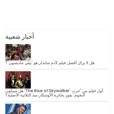
أخبار شعبية
هل لا يزال أفضل فيلم لآدم ساندلر هو 'بيلي ماديسون'؟
هل سيكون 'The Rise of Skywalker' أول فيلم من 'حرب
النجوم' يفوز بجائزة الأوسكار منذ الثلاثية الأصلية؟