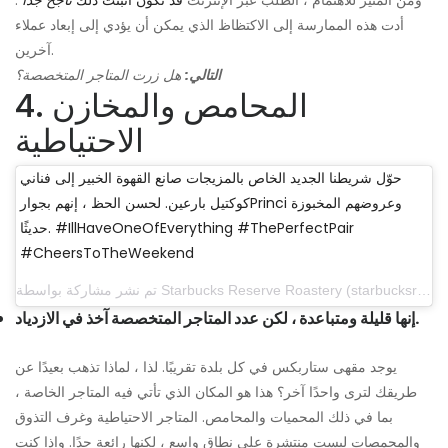
ومن المثير للاهتمام ، الطلب عبر الإنترنت
قد تكون أثبتت ذلك
ناجح جدا
.
أدت هذه الممارسة إلى الاكتظاظ الذي يمكن أن يؤدي إلى إبعاد عملاء
آخرين.
التالي:
هل زرت المتاجر المتخصصة؟
4. المحامص والمخازن
الاحتياطية
حوّل شريطنا الجديد الخاص بالمزيجات صانع القهوة الخبير إلى فناني
كوكتيل بارعين. لحسن الحظ ، إنهم بجوارPrinci وعروضهم المخبوزة
حديثًا. #IllHaveOneOfEverything #ThePerfectPair
#CheersToTheWeekend
تم نشر مشاركة بواسطة Starbucks Reserve Roastery (starbucksroastery) في 17 نوفمبر 2017 الساعة 4:23 مساءً بتوقيت المحيط الهادي
إنها قليلة ومتباعدة ، لكن عدد المتاجر المتخصصة آخذ في الازدياد.
يوجد مقهى ستاربكس في كل بلدة تقريبًا. لذا ، لماذا تذهب بعيدًا عن
طريقك لترى واحدًا آخر؟ هذا هو المكان الذي تأتي فيه المتاجر الخاصة ،
بما في ذلك المحميات والمحامص. المتاجر الاحتياطية وغرف التذوق
والمحمصات ليست منتشرة على نطاق واسع ، لكنها رائعة جدًا. وإذا كنت