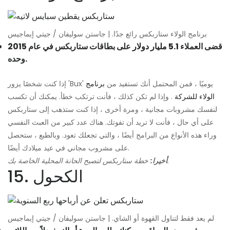
برنامج الولاء ستاربكس رائع جدًا. | جاستن سوليفان / جيتي إيماجيس
قضى العملاء
5.1 مليار دولار
على بطاقات ستاربكس في عام 2015
وحده.
إذا كنت شخصًا يزور 'Bux' يوميًا ، فمن المحتمل أنك تستفيد من
برنامج
الولاء للشركة
. وإذا لم تكن كذلك ، فأنت ترتكب خطأ. يمكنك أن تكسب
لنفسك مشروبات مجانية ، ومرة ​​أخرى ، إذا كنت ستذهب إلى ستاربكس
على أي حال ، فأنت لا تريد أن تفوتك. هناك عدد كبير من العبث النفسي
وراء هذه الأنواع من البرامج أيضًا ، والتي تجعلك تعود. وبالطبع ، ستحصل
على مشروب مجاني في عيد ميلادك أيضًا.
خطة ستاربكس لتصبح الحانة المحلية الخاصة بك.
أخيرا:
15. الكحول
لم يعد فقط لتناول القهوة أو الشاي. | جاستن سوليفان / جيتي إيماجيس