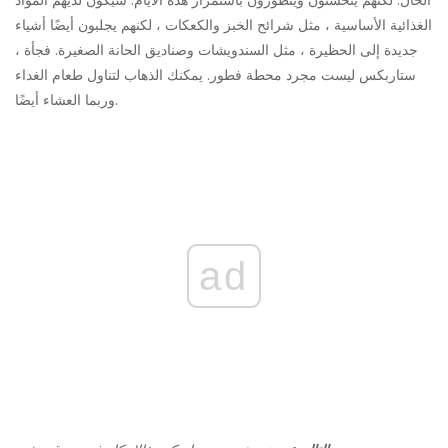
الحال. لكنهم يتحسنون ويتطورون باستمرار هذه الأيام. سيكون لديهم المواد
الغذائية الأساسية ، مثل شرائح الخبز والكعكات ، لكنهم يجلبون أيضًا أشياء
جديدة إلى الحظيرة ، مثل السندويشات وصناديق الحانة الصغيرة. فجأة ،
ستاربكس ليست مجرد محطة فطور. يمكنك الذهاب لتناول طعام الغداء
وربما العشاء أيضًا.
ad