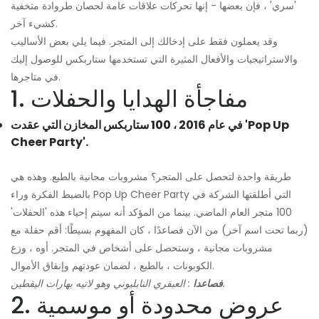
'سري' ، فإن بعضها - إنها تحركات علاقات عامة لحصان طروادة متخفية
كشيء آخر.
وقد يعملون فقط على إدخالك إلى المتجر. فيما يلي بعض الأساليب
والاستراتيجيات والأفعال المثيرة التي تستخدمها ستاربكس للوصول إليك
في متاجرها.
1. مفاجأة الهدايا والحفلات
في عام 2016 ،
100 ستاربكس
المخازن التي عقدت 'Pop Up
Cheer Party'.
طريقة واحدة لتحصل على المتجر؟ مشروبات مجانية بالطبع. وهذه هي
بالضبط الفكرة وراء Pop Up Cheer Party التي أطلقتها الشركة في
100 متجر العام الماضي. بينما من المؤكد أنه سيتم إحياء هذه 'الحفلات'
(ربما تحت اسم آخر) من الآن فصاعدًا ، كان المفهوم بسيطًا: أقم حفلة مع
مشروبات مجانية ، وستحصل على أشخاص في المتجر. أوه ، وزع
الكوبونات ، بالطبع ، لضمان عودتهم وإنفاق الأموال.
: العبقري النابليوني وهو لاتيه بهارات اليقطين.
فصاعدا
2. عروض محدودة أو موسمية