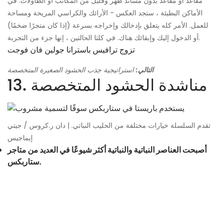
مقاعد أو مقاعد بدون مساند ظهر وقليل من المكاتب أو الطاولات. في
الأماكن البطيئة ، ستجد العكس - الأرائك والكراسي المريحة ومساحة
للعمل. الأمر كله يتعلق بإدخالك وإخراجه بسرعة (إذا كان متجرًا ضخمًا)
أو الدخول إليك وإبقائك هناك. في كلتا الحالتين ، إنها جزء من التجربة.
تزوج ترافيس باسترانا جولين فان فوجت
التالي:
استراتيجية جذب الحشود الصغيرة المتخصصة
13. مناشدة الحشود المتخصصة
تقدم السلسلة خيارات مختلفة من الحليب النباتي. | دان ر.كروس / جيتي
إيماجيس
أصبحت العناصر النباتية والنباتية أكثر شيوعًا في العديد من متاجر
ستاربكس.