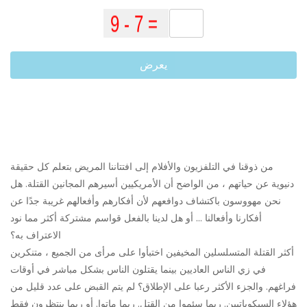
يعرض
من ذوقنا في التلفزيون والأفلام إلى افتتاننا المريض بتعلم كل حقيقة
دنيوية عن حياتهم ، من الواضح أن الأمريكيين أسيرهم المجانين القتلة. هل
نحن مهووسون باكتشاف دوافعهم لأن أفكارهم وأفعالهم غريبة جدًا عن
أفكارنا وأفعالنا ... أو هل لدينا بالفعل قواسم مشتركة أكثر مما نود
الاعتراف به؟
أكثر القتلة المتسلسلين المخيفين اختبأوا على مرأى من الجميع ، متنكرين
في زي الناس العاديين بينما يقتلون الناس بشكل مباشر في أوقات
فراغهم. والجزء الأكثر رعبا على الإطلاق؟ لم يتم القبض على عدد قليل من
هؤلاء السيكوباتيين. ربما سئموا من القتل. ربما ماتوا. أو ربما ينتظرون فقط