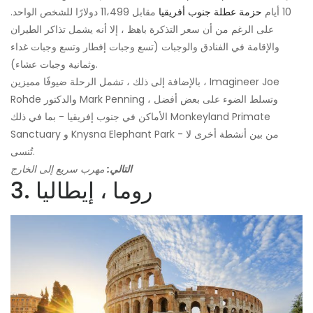
10 أيام
حزمة عطلة جنوب أفريقيا
مقابل 11،499 دولارًا للشخص الواحد.
على الرغم من أن سعر التذكرة باهظ ، إلا أنه يشمل تذاكر الطيران
والإقامة في الفنادق والوجبات (تسع وجبات إفطار وتسع وجبات غداء
وثمانية وجبات عشاء).
بالإضافة إلى ذلك ، تشمل الرحلة ضيوفًا مميزين ، Imagineer Joe
Rohde والدكتور Mark Penning ، وتسلط الضوء على بعض أفضل
الأماكن في جنوب إفريقيا - بما في ذلك Monkeyland Primate
Sanctuary و Knysna Elephant Park - من بين أنشطة أخرى لا
تُنسى.
التالي:
مهرب سريع إلى الخارج
3. روما ، إيطاليا