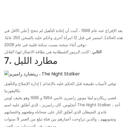
بعد الإفراج عنه عام 1988 ، أثبت أن إعادة التأهيل لم تنجح (على الأقل في
هذه الحالة). استمر في قتل 12 امرأة أخرى وحُكم عليه بالسجن 250 عامًا.
توفي أثناء سجنه بسبب سكتة قلبية في عام 2008.
: كانت الرموز الشيطانية هي بطاقة الاتصال لهذا القاتل.
التالي
7. مطارد الليل
توفي لأسباب طبيعية قبل الحكم عليه بالإعدام. | إدارة الإصلاح والتأهيل
بكاليفورنيا
قضى ريكاردو ليفا مونوز راميريز عامي 1984 و 1985 وهو يخيف لوس
أنجلوس. كان راميريز ، الذي أطلق عليه اسم The Night Stalker ، أحد
عابدي الشيطان الذي أطلق النار على ضحاياه وطعنهم واغتصابهم
وتشويههم ، والذين تراوحت أعمارهم بين فتاة تبلغ من العمر 9 سنوات
وزوجين في الستينيات من العمر.