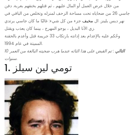
من خلال عرض العمل أو المال عليهم ، ثم قتلهم بخنقهم بعربة. دفن
جاسي 26 من ضحاياه تحت مساحة الزحف لمنزله وتخلص من الباقي في
نهر ديس بلينز. ال
مخيف
جزء من كل شيء: غالبًا ما كان جاسي يرتدي
زي الأنا البديل ، بوجو المهرج ، بينما كان يعذب ويقتل.
وحُكم عليه بالإعدام بعد إدانته بارتكاب 33 جريمة قتل وأعدم بالحقنة
المميتة في عام 1994.
التالي
: تم القبض على هذا التائه عندما هرب ضحيته البالغة من العمر 10
سنوات.
1. تومي لين سيلز