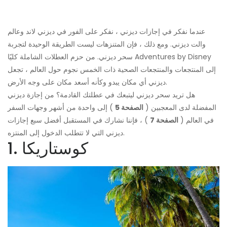
عندما نفكر في إجازات ديزني ، نفكر على الفور في ديزني لاند وعالم
والت ديزني. ومع ذلك ، فإن المتنزهات ليست الطريقة الوحيدة لتجربة
سحر ديزني. من حزم العطلات الشاملة كليًا Adventures by Disney
إلى المنتجعات والمنتجعات الصحية ذات الخمس نجوم حول العالم ، تجعل
ديزني أي مكان يبدو وكأنه أسعد مكان على وجه الأرض.
هل تريد سحر ديزني ليتبعك في عطلتك القادمة؟ من إجازة ديزني
المفضلة لدى المعجبين (
الصفحة 5
) إلى واحدة من أشهر وجهات السفر
في العالم (
الصفحة 7
) ، فإننا نشارك في المستقبل أفضل سبع إجازات
ديزني التي لا تتطلب الدخول إلى المنتزه.
1. كوستاريكا