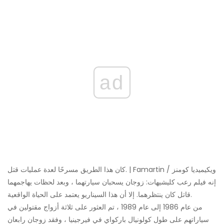
ad
كان هذا الطريق مسرحًا لعدة عمليات قتل. | Famartin / ويكيميديا ​​كومنز
إنه فيلم رعب كليشيهات: زوجان يسحبان سيارتهما ، وبعد لحظات يهاجمهما
قاتل كان ينتظرهما. إلا أن هذا السيناريو يعتمد على الحياة الواقعية.
من عام 1986 إلى عام 1989 ، تم العثور على ثلاثة أزواج مقتولين في
سياراتهم على طول كولونيال باركواي في فيرجينيا ، وفقد زوجان رابعان