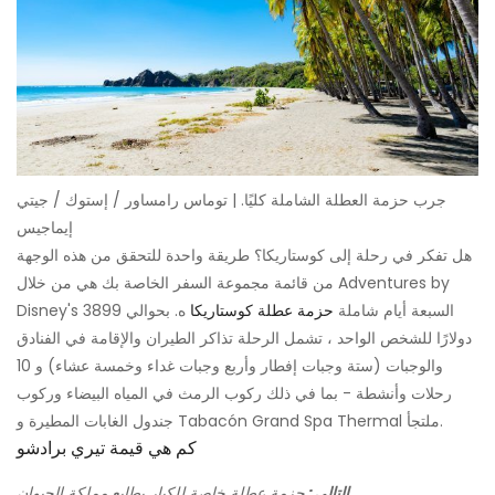
جرب حزمة العطلة الشاملة كليًا. | توماس رامساور / إستوك / جيتي
إيماجيس
هل تفكر في رحلة إلى كوستاريكا؟ طريقة واحدة للتحقق من هذه الوجهة
من قائمة مجموعة السفر الخاصة بك هي من خلال Adventures by
Disney's السبعة أيام شاملة
حزمة عطلة كوستاريكا
ه. بحوالي 3899
دولارًا للشخص الواحد ، تشمل الرحلة تذاكر الطيران والإقامة في الفنادق
والوجبات (ستة وجبات إفطار وأربع وجبات غداء وخمسة عشاء) و 10
رحلات وأنشطة - بما في ذلك ركوب الرمث في المياه البيضاء وركوب
جندول الغابات المطيرة و Tabacón Grand Spa Thermal ملتجأ.
كم هي قيمة تيري برادشو
التالي:
حزمة عطلة خاصة للكبار بطابع مملكة الحيوان