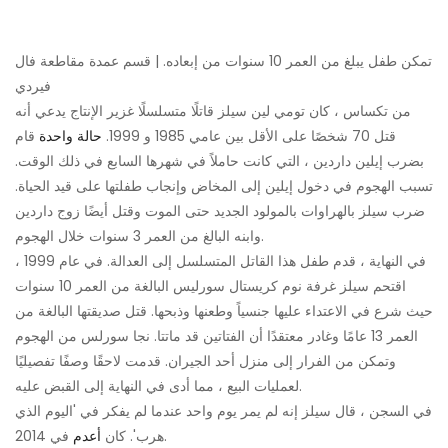
تمكن طفل يبلغ من العمر 10 سنوات من إبعاده. | قسم عمدة مقاطعة فال
فيردي
من تكساس ، كان تومي لين سيلز قاتلًا متسلسلًا غزير الإنتاج يدعي أنه
قتل 70 شخصًا على الأقل بين عامي 1985 و 1999.
حالة واحدة
قام
بضرب إيلين داردين ، التي كانت حاملاً في شهرها السابع في ذلك الوقت.
تسبب الهجوم في دخول إيلين إلى المخاض وإنجاب طفلتها على قيد الحياة.
ضرب سيلز بالهراوات بالمولود الجديد حتى الموت وقتل أيضًا زوج داردين
وابنه البالغ من العمر 3 سنوات خلال الهجوم.
في النهاية ، قدم طفل هذا القاتل المتسلسل إلى العدالة. في عام 1999 ،
اقتحم سيلز غرفة نوم كريستال سورليس البالغة من العمر 10 سنوات
حيث شرع في الاعتداء عليها جنسياً وطعنها وذبحها. قتل صديقتها البالغة من
العمر 13 عامًا وغادر معتقدًا أن الفتاتين قد ماتتا. نجا سورلس من الهجوم
وتمكن من الفرار إلى منزل أحد الجيران. قدمت لاحقًا وصفًا تفصيليًا
لعمليات البيع ، مما أدى في النهاية إلى القبض عليه.
في السجن ، قال سيلز إنه لم يمر يوم واحد عندما لم يفكر في 'اليوم الذي
في 2014.
هرب'. كان
أعدم