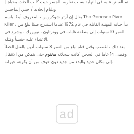
تم القبض عليه في النهاية بسبب تقاربه بالجسر حيث كانت الجثث مخبأة. |
ويليام إنجلاند / جيتي إيماجيس
يقال إن آرثر شوكروس ، المعروف أيضًا باسم The Genesee River
Killer ، بدأ حياته المهنية القاتلة في عام 1972 عندما استدرج صبيًا يبلغ من
العمر 10 سنوات إلى منطقة غابات في ووترتاون ، نيويورك ، وشرع في
الاعتداء عليه جنسياً وقتله.
بعد ذلك ، اغتصب وقتل فتاة تبلغ من العمر 8 سنوات. أدين بالقتل الخطأ
وقضى 14 عاما في السجن. كانت سجلاته
مختوم
حتى يتمكن من الانتقال
إلى مكان جديد والبدء من جديد دون خوف من أن يكرهه جيرانه.
ad