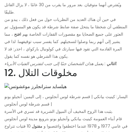
ويُفترض أنهما متوفيان. بعد مرور ما يقرب من 30 عامًا ، لا يزال القاتل
طليقًا.
في حين أن هناك العديد من النظريات حول من فعل ذلك ، يبدو من
المنطقي أن شخصًا ما ينتحل صفة ضابط شرطة قد يكون هو المسؤول. تم
العثور على جميع الضحايا مع مقصورات القفازات الخاصة بهم
افتح
، مما
يشير إلى أنهم ربما وصلوا لتسجيلهم. كما يفسر سبب توقيفهما. لذا في
المرة القادمة التي تقود فيها سيارتك في كولونيال باركواي ، احذر: قد لا
يكون هذا الشرطي هو نفسه كما يقول.
لتفترس الفتيات الأبرياء.
التالي
: يعمل هذان الشخصان جنبًا إلى جنب
12. مخلوقات التلال
اليسار: كينيث بيانكي | قسم شرطة لوس أنجلوس ، إلى اليمين: أنجيلو بونو
| قسم شرطة لوس أنجلوس
يثبت هذا الزوج المخيف أن الميول الشريرة قد تسري في الأسرة.
قام أبناء العمومة كينيث بيانكي وأنجيلو بونو بترويع مدينة لوس أنجلوس
في عامي 1977 و 1978 عندما اختطفوا واغتصبوا و
مقتول
10 فتيات تتراوح