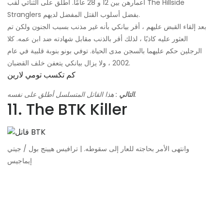
أعمارهن بين 12 و 28 عامًا. أطلق على الثنائي لقب The Hillside
Stranglers بفضل أسلوب القتل المفضل لديهم.
بعد إلقاء القبض عليهم ، أقر بيانكي بأنه غير مذنب بسبب الجنون ولكن تم
العثور عليه كاذبًا ، لذلك أقر بالذنب مقابل شهادته ضد ابن عمه. كلا
الرجلين حكم عليهما بالسجن مدى الحياة. توفي بونو بنوبة قلبية في عام
2002 ، ولا يزال بيانكي يتعفن خلف القضبان.
كم تكسب تومي لارين
: هذا القاتل المتسلسل أطلق على نفسه.
التالي
11. The BTK Killer
وانتهى الأمر بحاجته للعار إلى سقوطه. | ترافيس هيينج بول / جيتي
إيماجيس