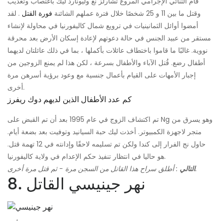
قام الثنائي الإجرامي المروع تشارلز نغ وليونارد ليك باغتصاب وتعذيب
وقتل ما بين 11 و 25 شخصًا خلال فترة عملهم الشائنة
فورة القتل
. لقد
أمضوا أوائل الثمانينيات في ترويع شمال كاليفورنيا في محاولة لإنشاء
مستقر من عبيد الجنس في حالة دعوتهم لإعادة إسكان الأرض بعد محرقة
نووية. غالبًا ما قاموا باختطاف عائلات بأكملها ، بما في ذلك عائلتان لديهما
أطفال رضع. قُتل الآباء والأطفال بسرعة ، لكن هذا لم يمنع الزوجين من
إجبار الأمهات على القيام بأعمال جنسية مع وعود برؤية أسرهن مرة
أخرى.
كم عدد الأطفال الذين لديهم دوك ريفرز
تم اكتشاف الزوج في عام 1995 بعد أن تم القبض على Ng وهو يسرق من
متجر لاجهزة الكمبيوتر. أخذت ليك حبة السيانيد وتوفيت بعد بضعة أيام.
حاول نج الفرار إلى كندا ولكن تم تسليمه لاحقًا وإدانته في 12 تهمة قتل.
هو حاليا في انتظار تنفيذ حكم الإعدام في ولاية كاليفورنيا.
: أطلق سراح هذا القاتل من السجن مرة - ثم قتل مرة أخرى.
التالي
8. نهر جينيسي القاتل