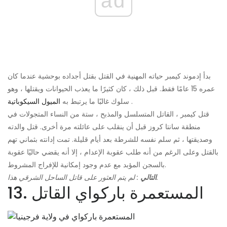
ad
بدأ إدموند كيمبر حياته المهنية في القتل بقتل أجداده بوحشية عندما كان
عمره 15 عامًا فقط. قبل ذلك ، كان كثيرًا ما يعذب الحيوانات ويقتلها ، وهو
.
سلوك غالبًا ما يرتبط به
الميول السيكوباتية
قتل كيمبر ، القاتل المتسلسل والمذبح ، ستة من النساء المتجولات في
منطقة سانتا كروز قبل أن ينقلب على عائلته مرة أخرى. قتل والدته
وصديقتها ، ثم سلم نفسه للشرطة بعد أيام قليلة. تمت إدانته بثماني تهم
بالقتل وعلى الرغم من أنه طلب عقوبة الإعدام ، إلا أنه يقضي حاليًا عقوبة
بالسجن المؤبد مع عدم وجود إمكانية للإفراج المشروط.
: لم يتم العثور على قاتل الساحل الشرقي هذا.
التالي
13. المستعمرة باركواي القاتل