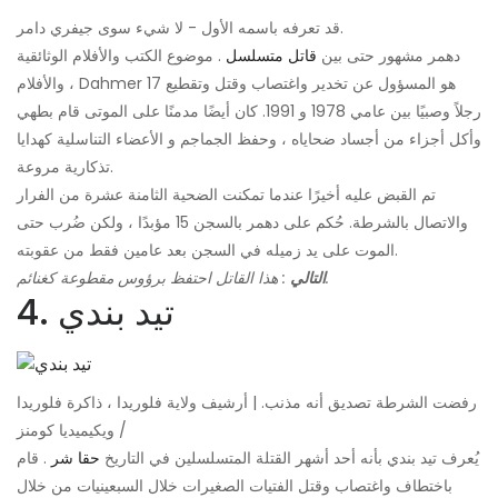
قد تعرفه باسمه الأول - لا شيء سوى جيفري دامر.
دهمر مشهور حتى بين
قاتل متسلسل
. موضوع الكتب والأفلام الوثائقية
والأفلام ، Dahmer هو المسؤول عن تخدير واغتصاب وقتل وتقطيع 17
رجلاً وصبيًا بين عامي 1978 و 1991. كان أيضًا مدمنًا على الموتى قام بطهي
وأكل أجزاء من أجساد ضحاياه ، وحفظ الجماجم و الأعضاء التناسلية كهدايا
تذكارية مروعة.
تم القبض عليه أخيرًا عندما تمكنت الضحية الثامنة عشرة من الفرار
والاتصال بالشرطة. حُكم على دهمر بالسجن 15 مؤبدًا ، ولكن ضُرب حتى
الموت على يد زميله في السجن بعد عامين فقط من عقوبته.
: هذا القاتل احتفظ برؤوس مقطوعة كغنائم.
التالي
4. تيد بندي
رفضت الشرطة تصديق أنه مذنب. | أرشيف ولاية فلوريدا ، ذاكرة فلوريدا
/ ويكيميديا ​​كومنز
يُعرف تيد بندي بأنه أحد أشهر القتلة المتسلسلين في التاريخ
حقا شر
. قام
باختطاف واغتصاب وقتل الفتيات الصغيرات خلال السبعينيات من خلال