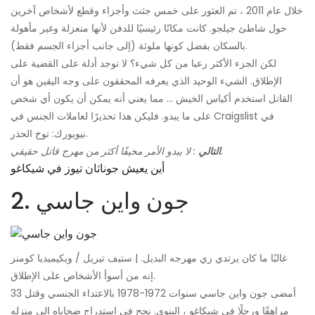
خلال عام 2011 ، تم العثور على خمس جثث وأجزاء وقطع لأشخاص آخرين
حول شاطئ جيلجو. كانت مكانًا رئيسيًا للدفن لأنها منعزلة وغير مأهولة
بالسكان بفضل كونها ملوثة (إلى جانب أجزاء الجسم فقط).
لكن الجزء الأكثر رعبا من كل شيء؟ لا توجد أدلة على القضية على
الإطلاق. الشيء الوحيد الذي يعرفه المحققون على وجه اليقين هو أن
القاتل استخدم أكياس الخيش ... مما يعني أنه يمكن أن يكون أي شخص
على ما يبدو. فليكن هذا تحذيرًا لعاملات الجنس في Craigslist في
نيويورك: توخ الحذر.
: لا يبدو الأمر مخيفًا أكثر من مهرج قاتل حقيقي.
التالي
أين يعيش جوناثان تيوز في شيكاغو
2. جون واين جاسي
غالبًا ما كان يرتدي زي مهرجه البديل. | ستيف تيريل / ويكيميديا ​​كومنز
إنه من أسوأ الأشخاص على الإطلاق.
أمضى جون واين جاسي سنوات 1972-1978 بالاعتداء الجنسي وقتل 33
مراهقًا ورجلًا في شيكاغو ، إلينوي. نجح في استدراج ضحاياه إلى منزله