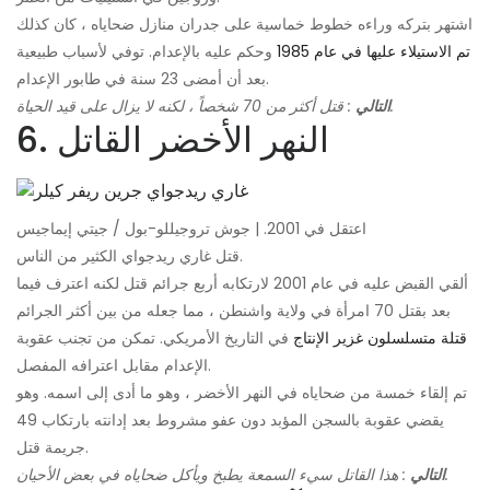
اشتهر بتركه وراءه خطوط خماسية على جدران منازل ضحاياه ، كان كذلك
تم الاستيلاء عليها في عام 1985
وحكم عليه بالإعدام. توفي لأسباب طبيعية
بعد أن أمضى 23 سنة في طابور الإعدام.
: قتل أكثر من 70 شخصاً ، لكنه لا يزال على قيد الحياة.
التالي
6. النهر الأخضر القاتل
اعتقل في 2001. | جوش تروجيللو-بول / جيتي إيماجيس
قتل غاري ريدجواي الكثير من الناس.
ألقي القبض عليه في عام 2001 لارتكابه أربع جرائم قتل لكنه اعترف فيما
بعد بقتل 70 امرأة في ولاية واشنطن ، مما جعله من بين أكثر الجرائم
قتلة متسلسلون غزير الإنتاج
في التاريخ الأمريكي. تمكن من تجنب عقوبة
الإعدام مقابل اعترافه المفصل.
تم إلقاء خمسة من ضحاياه في النهر الأخضر ، وهو ما أدى إلى اسمه. وهو
يقضي عقوبة بالسجن المؤبد دون عفو ​​مشروط بعد إدانته بارتكاب 49
جريمة قتل.
: هذا القاتل سيء السمعة يطبخ ويأكل ضحاياه في بعض الأحيان.
التالي