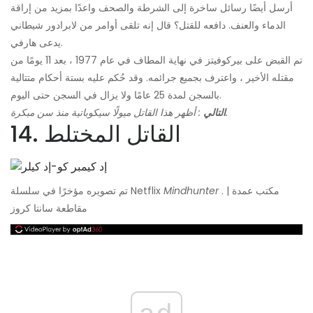
أرسل أيضًا رسائل ساخرة إلى الشرطة والصحف واعدًا بمزيد من إراقة
الدماء والعنف. دافعه للقتل؟ قال إنه تلقى أوامر من لابرادور شيطاني
يدعى هارفي.
تم القبض على بيركوفيتز في نهاية المطاف في عام 1977 ، بعد 11 يومًا من
مقتله الأخير ، واعترف بجميع جرائمه. وقد حُكم عليه بستة أحكام متتالية
بالسجن لمدة 25 عامًا ولا يزال في السجن حتى اليوم.
: أظهر هذا القاتل ميولًا سيكوباتية منذ سن مبكرة.
التالي
14. القاتل المختلط
. | مكتب عمدة
Mindhunter
تم تصويره مؤخرًا في سلسلة Netflix
مقاطعة سانتا كروز