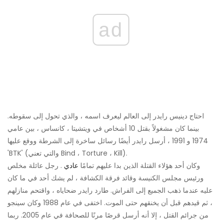
ad
احتاج دينيس رايدر إلى العالم ليعرف اسمه ، والذي تحول إلى سقوطه.
بينما كان مشغولاً بقتل 10 أشخاص في ويتشيتا ، كانساس ، بين عامي
1974 و 1991 ، أرسل رايدر أيضًا رسائل ساخرة إلى الشرطة ووقع عليها
'BTK' (والتي تعني Bind ، Torture ، Kill).
وكان أحد هؤلاء القتلة الذين بدا عليهم تمامًا
عادي
. رجل عائلة مخلص
ورئيس مجلس الكنيسة وقائد فرقة الكشافة ، لم يشك أحد في ما كان
عليه عندما ذهب الجميع إلى الفراش. طارد رايدر ضحاياه ، واقتحم منازلهم
، ثم قيدهم قبل أن يخنقهم حتى الموت. اختفى في عام 1988 وكان سينجو
من جرائم القتل ، إلا أنه أرسل قرصًا مرنًا للصحافة في عام 2005. ربما