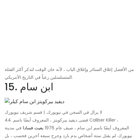
من الأفضل إغلاق الستائر وإغلاق الباب ، لأنه حان الوقت لتذكر أكثر القتلة
المتسلسلين رعباً في التاريخ الأمريكي.
15. ابن سام
لا يزال في السجن في نيويورك. | قسم شريف نيويورك
قضى ديفيد بيركويتز ، المعروف أيضًا باسم .44 Caliber Killer ،
المعروف أيضًا باسم ابن سام ، صيف عام 1976
يعيث فسادا
في مدينة
نيويورك. لم يقتل ستة أشخاص بدم بارد وجرح سبعة آخرين فحسب ، بل