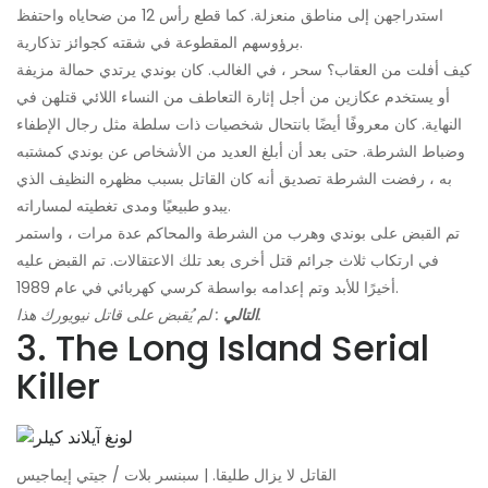
استدراجهن إلى مناطق منعزلة. كما قطع رأس 12 من ضحاياه واحتفظ
برؤوسهم المقطوعة في شقته كجوائز تذكارية.
كيف أفلت من العقاب؟ سحر ، في الغالب. كان بوندي يرتدي حمالة مزيفة
أو يستخدم عكازين من أجل إثارة التعاطف من النساء اللائي قتلهن في
النهاية. كان معروفًا أيضًا بانتحال شخصيات ذات سلطة مثل رجال الإطفاء
وضباط الشرطة. حتى بعد أن أبلغ العديد من الأشخاص عن بوندي كمشتبه
به ، رفضت الشرطة تصديق أنه كان القاتل بسبب مظهره النظيف الذي
يبدو طبيعيًا ومدى تغطيته لمساراته.
تم القبض على بوندي وهرب من الشرطة والمحاكم عدة مرات ، واستمر
في ارتكاب ثلاث جرائم قتل أخرى بعد تلك الاعتقالات. تم القبض عليه
أخيرًا للأبد وتم إعدامه بواسطة كرسي كهربائي في عام 1989.
: لم يُقبض على قاتل نيويورك هذا.
التالي
3. The Long Island Serial
Killer
القاتل لا يزال طليقا. | سبنسر بلات / جيتي إيماجيس