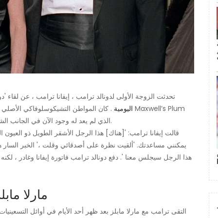
تحدثت الزوجة الأولى لدونالد ترامب ، إيفانا ترامب ، عن لقاء
اليومية
الذي لم يعد له وجود الآن في الجانب الشرقي العلوي ، والذي كان معروفًا بكونه حانة فردية جامحة.
قالت إيفانا ترامب: '[هناك] هذا الرجل الأشقر الطويل ذو العيون ال
يمكنني مساعدتك. 'ألقيت نظرة على أصدقائي وقلت ،' الخبر السار هو
هذا الرجل سيجلس معنا '. دفع دونالد ترامب فاتورة إيفانا وغادر ، لك
2. مارلا مابلز