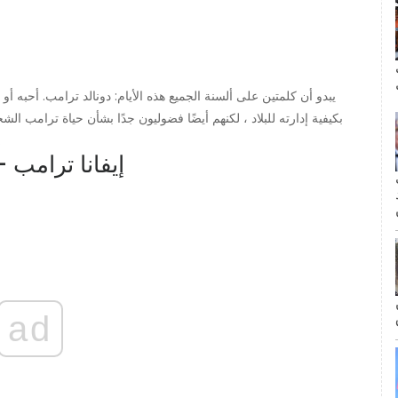
ال
يبدو أن كلمتين على ألسنة الجميع هذه الأيام: دونالد ترامب. أحبه أو أك
بكيفية إدارته للبلاد ، لكنهم أيضًا فضوليون جدًا بشأن حياة ترامب
كيفية لقاء دونالد ت
1. إيفانا ترامب - متز
مة
ad