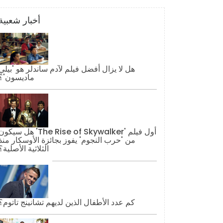
أخبار شعبية
هل لا يزال أفضل فيلم لآدم ساندلر هو 'بيلي
ماديسون'؟
هل سيكون 'The Rise of Skywalker' أول فيل
من 'حرب النجوم' يفوز بجائزة الأوسكار منذ
الثلاثية الأصلية؟
كم عدد الأطفال الذين لديهم تشانينج تاتوم؟