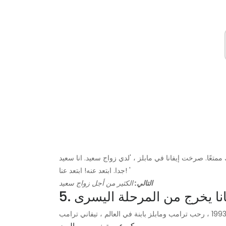
تعًا. صرخت إيفانا في مابلز ، 'لدي زواج سعيد. انا سعيد
جدا. ابتعد عنه! ابتعد عنا! '
التالي:
الكثير من أجل زواج سعيد
إيفانا يخرج من المرحلة اليسرى
كم عمر توني رومو اليوم