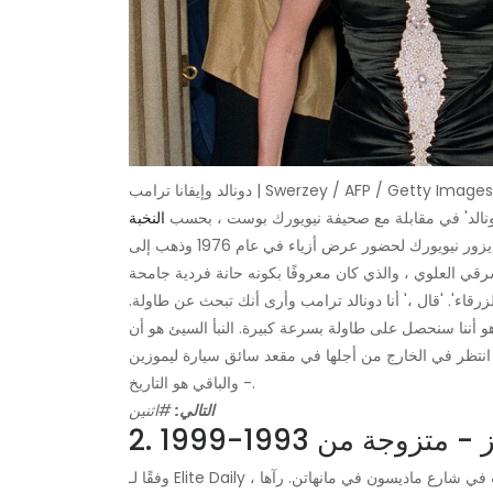
دونالد وإيفانا ترامب | Swerzey / AFP / Getty Images
 'دونالد' في مقابلة مع صحيفة نيويورك بوست ، بحسب
النخبة
. كان المواطن التشيكوسلوفاكي الأصلي يزور نيويورك لحضور عرض أزياء في عام 1976 وذهب إلى Maxwell’s Plum
زرقاء'. 'قال ،' أنا دونالد ترامب وأرى أنك تبحث عن طاولة.
 أننا سنحصل على طاولة بسرعة كبيرة. النبأ السيئ هو أن
نه انتظر في الخارج من أجلها في مقعد سائق سيارة ليموزين
- والباقي هو التاريخ.
التالي:
#اثنين
 - متزوجة من 1993-1999
وفقًا لـ Elite Daily ، التقى ترامب مع مارلا مابلز بعد ظهر أحد الأيام في أوائل التسعينيات في شارع ماديسون في مانهاتن. رآها