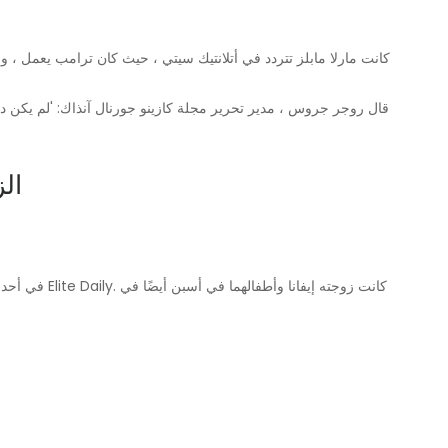
كانت مارلا مابلز تتردد في أتلانتيك سيتي ، حيث كان ترامب يعمل ، وف
قال روجر جروس ، مدير تحرير مجلة كازينو جورنال آنذاك: 'لم يكن دونا
4. 
في أحد الشتاء ،