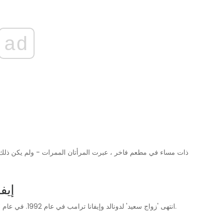
ad
ذات مساء في مطعم فاخر ، عبرت المرأتان الممرات - ولم يكن ذلك مم
5. 
انتهى 'زواج سعيد' لدونالد وإيفانا ترامب في عام 1992. في عام 1993 ، رحب ترامب ومابلز بابنة في العالم ، تيفاني ترامب.