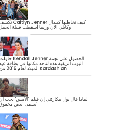
تكشف Caitlyn Jenner كيف تخاطبها كيند
وكايلي الآن وربما أسقطت قنبلة الحمل
حاولت Kendall Jenner الحصول على نج
البوب ​​الريفية هذه لتأخذ مكانها في بطاقة عيد
الميلاد لعام 2019 من Kardashian
لماذا قال بول مكارتني إن فيلم 'الأمس' يجب أن
يسمى 'بيض مخفوق'