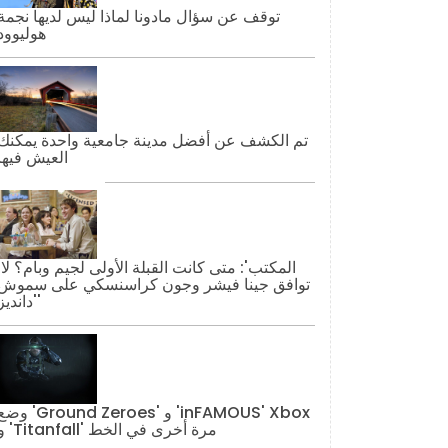
توقف عن سؤال مادونا لماذا ليس لديها نجمة
هوليوود
تم الكشف عن أفضل مدينة جامعية واحدة يمكنك
العيش فيها
'المكتب': مت
توافق جينا فيشر وجون كراسنسكي على سموش
'دانديز'
وضع 'Ground Zeroes' و 'AMOUS' Xbox
و 'Titanfall' مرة أخرى في الخط