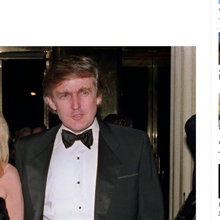
ى كانت القبلة الأولى لجيم وبام؟ لا
inF