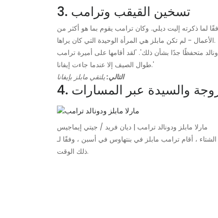
3. تسخين القيقب وترامب
قًا لما ذكرته إليت ديلي. وكان ترامب يقوم بما هو أكثر من
الأعمال - لم تكن مابلز هي المرأة الوحيدة التي كان يراها.
لد متحفظًا جدًا بشأن ذلك'. 'لقد أقامها على أميرة ترامب
طوال الصيف إلا عندما جاءت إيفانا.'
التالي:
يلتقي مابلز بإيفانا
الزوجة والسيدة عبر المسارات
مارلا مابلز ودونالد ترامب | ديان فريد / جيتي إيماجيس
 أقام ترامب مابلز في بنتهاوس في أسبن ، وفقًا لـ Elite Daily. كانت زوجته إيفانا وأطفالهما في أسبن أيضًا في
ذلك الوقت.