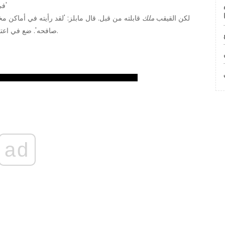
في الشارع واستخدم ذلك الخط القديم ، 'ألم نلتقي من قبل؟'
لكن القيقب
ملك
قابلته من قبل. قال مابلز: 'لقد رأيته في أماكن
صافحه'. ضع في اعتبارك أنه عندما قابلها ترامب ، كان لا يزال متزوجًا من إيفانا.
ad