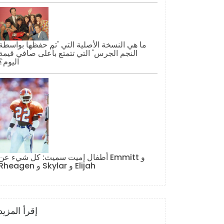
ما هي النسخة الأصلية التي 'تم حفظها بواسطة
النجم الجرس' التي تتمتع بأعلى صافي قيمة
اليوم؟
أطفال إميت سميث: كل شيء عن Emmitt و
Rheagen و Skylar و Elijah
إقرأ المزيد