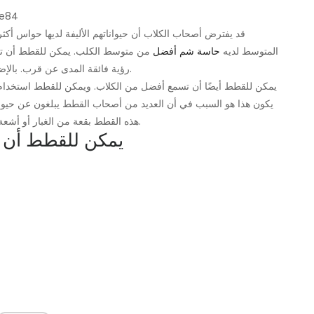
تعرف القطة
قد يفترض أصحاب الكلاب أن حيواناتهم الأليفة لديها حواس أك
المتوسط ​​لديه
حاسة شم أفضل
من متوسط ​​الكلب. يمكن للقطط أن ترى 
رؤية فائقة المدى عن قرب. بالإضافة إلى ذلك ، تتمتع القطط برؤية فائقة في الضوء الخافت.
يمكن للقطط أيضًا أن تسمع أفضل من الكلاب. ويمكن للقطط استخدام حوا
يكون هذا هو السبب في أن العديد من أصحاب القطط يبلغون عن حيوانا
هذه القطط بقعة من الغبار أو أشعة الشمس تتحرك وتريد التأكد من عدم وجود أي شيء هناك.
13. يمكن للقطط أن