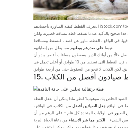
ورة بأجسادهم. | iStock.com/botamochi
. هذا صحيح بالتأكيد عندما تسقط قطة مسافة قصيرة. ولكن
فيها. في الواقع ، القطط تناور عن قصد ، فتسقط وتتساقط
مما يقلل من إصاباتهم.
تهبط على صدرهم وبطنهم
ل حالًا من أولئك الذين يسقطون مسافات أقصر. يبدو أن
المسافة الإضافية تمنح القطط وقتًا لتهيئة نفسها للهبوط المثالي. وهكذا ، فإن القطط التي تسقط من 10 طوابق أو أعلى تعمل في
قطط صيادون أفضل من الكلاب
ط في الواقع
جعل الصيادين أفضل
من الكلاب. في الواقع ،
 الطيور
في الولايات المتحدة كل عام - على الرغم من أن
 بعض الشيء -
الكثير مما يثير الاستياء
مهم لا يعرفون ماذا يفعلون به. ولكن يمكن الاعتماد على