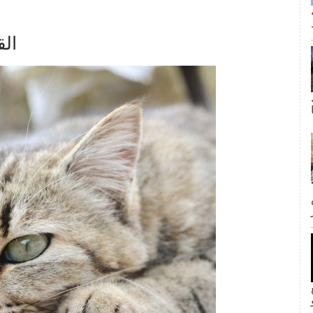
16.
ى كانت القبلة الأولى لجيم وبام؟ لا
inF