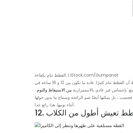
القطط تنام بكفاءة. | iStock.com/Gumpanat
أي شخص يمتلك قطة أو عاش مع قطة أو حتى رأى قطة قد لاحظ أن القطط تنام كثيرًا. عادة ما تكون بين 12 و 16 ساعة في
متع 'بإحساس غير عادي بالاستمرارية
بين الاستيقاظ والنوم
.
س فحسب ، بل يمكنها أيضًا شم الرائحة وسماع ما يدور حولها
أثناء نومها. هذا رائع جدا.
 القطط تعيش أطول من الكلاب