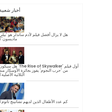
أخبار شعبية
هل لا يزال أفضل فيلم لآدم ساندلر هو 'بيلي
ماديسون'؟
هل سيكون 'The Rise of Skywalker' أول فيل
من 'حرب النجوم' يفوز بجائزة الأوسكار منذ
الثلاثية الأصلية؟
كم عدد الأطفال الذين لديهم تشانينج تاتوم؟