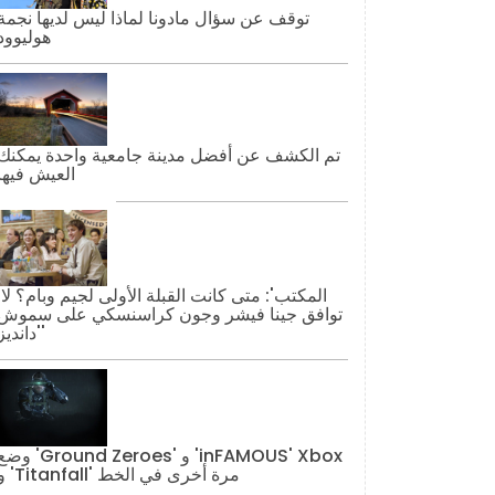
توقف عن سؤال مادونا لماذا ليس لديها نجمة
هوليوود
تم الكشف عن أفضل مدينة جامعية واحدة يمكنك
العيش فيها
'المكتب': مت
توافق جينا فيشر وجون كراسنسكي على سموش
'دانديز'
وضع 'Ground Zeroes' و 'AMOUS' Xbox
و 'Titanfall' مرة أخرى في الخط