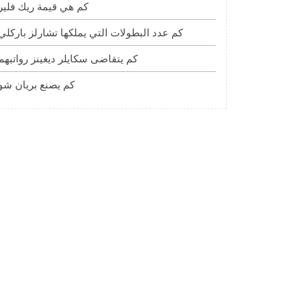
كم هي قيمة ريك فلير
كم عدد البطولات التي يملكها تشارلز باركلي
كم يتقاضى سكايلر ديغينز رواتبهم
كم يصنع بريان شو