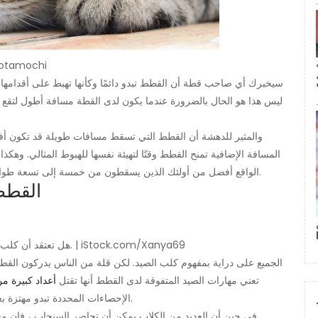
تعرف القطط كيفية المنا
سيخبرك أي صاحب قطة أن القطط تبدو دائمًا وكأنها تهبط على أقدامها
ليس هذا هو الحال بالضرورة عندما يكون لدى القطة مسافة أطول لتقع 
والمثير للدهشة أن القطط التي تسقط مسافات طويلة قد تكون أفض
الواقع أفضل من أولئك الذين يسقطون من خمسة إلى تسعة طوابق. لكن الكلاب لا تنجو من السقوط حتى من أربعة طوابق.
15. ال
هل تعتقد أن كلب الصيد الخاص بك موهوب؟ انظر ماذا يمكن أن تفعل القطة. | iStock.com/Xanya69
الجميع على دراية بمفهوم كلب الصيد. لكن قلة من الناس يدركون القط
تعني مهارات الصيد المتفوقة لدى القطط أنها تقتل
أعداد كبيرة من
من دعاة الحياة البرية.
الإحصاءات المحددة تبدو مهتزة
في حين أن العديد من الكلاب يمكن أن تحاصر السنجاب ، فإن معظ