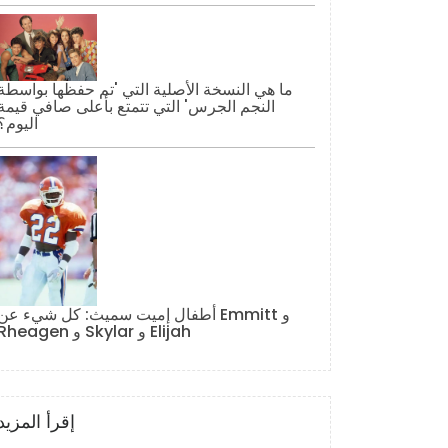
ما هي النسخة الأصلية التي 'تم حفظها بواسطة
النجم الجرس' التي تتمتع بأعلى صافي قيمة
اليوم؟
أطفال إميت سميث: كل شيء عن Emmitt و
Rheagen و Skylar و Elijah
إقرأ المزيد