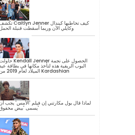
تكشف Caitlyn Jenner كيف تخاطبها كيند
وكايلي الآن وربما أسقطت قنبلة الحمل
حاولت Kendall Jenner الحصول على نج
البوب ​​الريفية هذه لتأخذ مكانها في بطاقة عيد
الميلاد لعام 2019 من Kardashian
لماذا قال بول مكارتني إن فيلم 'الأمس' يجب أن
يسمى 'بيض مخفوق'