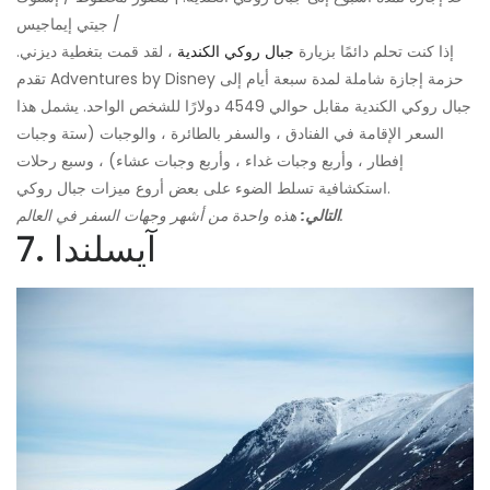
/ جيتي إيماجيس
إذا كنت تحلم دائمًا بزيارة
جبال روكي الكندية
، لقد قمت بتغطية ديزني.
تقدم Adventures by Disney حزمة إجازة شاملة لمدة سبعة أيام إلى
جبال روكي الكندية مقابل حوالي 4549 دولارًا للشخص الواحد. يشمل هذا
السعر الإقامة في الفنادق ، والسفر بالطائرة ، والوجبات (ستة وجبات
إفطار ، وأربع وجبات غداء ، وأربع وجبات عشاء) ، وسبع رحلات
استكشافية تسلط الضوء على بعض أروع ميزات جبال روكي.
هذه واحدة من أشهر وجهات السفر في العالم.
التالي:
7. آيسلندا