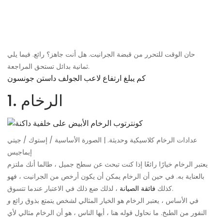
حان الوقت للتحرر من قبضة الجرانيت. هل أنت جاهز؟ رائع. فيما يلي
ثمانية بدائل تستحق المراجعة.
كم يبلغ ارتفاع لاعب الجولف داستن جونسون
1. الرخام
عدادات الرخام كلاسيكية وحديثة. | الصورة الأساسية / إستوك / جيتي
إيماجيس
يعتبر الرخام خيارًا رائعًا إذا كنت تبحث عن سطح جميل ، طالما أنك ملتزم
بالعناية به. في حين أن الرخام يمكن أن يكون أرخص من الجرانيت ، فهو
، لذلك ضع ذلك في الاعتبار عندما تتسوق.
كذلك
فائقة الصيانة
في الأساس ، يعتبر الرخام هو الخيار المثالي لشخص يتمتع بذوق رائع
و
النفور من الطبخ. ما نحاول قوله هنا ، أيها الناس ، هو أن الرخام مثالي لأي