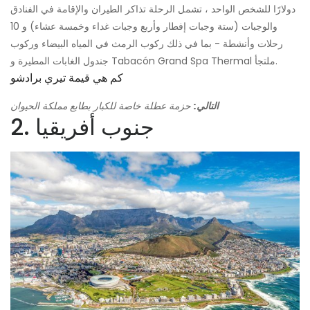
دولارًا للشخص الواحد ، تشمل الرحلة تذاكر الطيران والإقامة في الفنادق
والوجبات (ستة وجبات إفطار وأربع وجبات غداء وخمسة عشاء) و 10
رحلات وأنشطة - بما في ذلك ركوب الرمث في المياه البيضاء وركوب
جندول الغابات المطيرة و Tabacón Grand Spa Thermal ملتجأ.
كم هي قيمة تيري برادشو
التالي:
حزمة عطلة خاصة للكبار بطابع مملكة الحيوان
2. جنوب أفريقيا