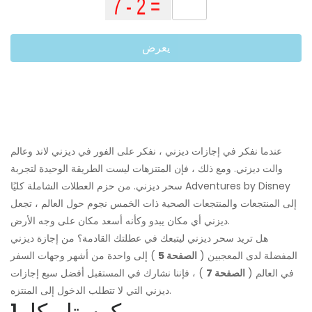
يعرض
عندما نفكر في إجازات ديزني ، نفكر على الفور في ديزني لاند وعالم
والت ديزني. ومع ذلك ، فإن المتنزهات ليست الطريقة الوحيدة لتجربة
سحر ديزني. من حزم العطلات الشاملة كليًا Adventures by Disney
إلى المنتجعات والمنتجعات الصحية ذات الخمس نجوم حول العالم ، تجعل
ديزني أي مكان يبدو وكأنه أسعد مكان على وجه الأرض.
هل تريد سحر ديزني ليتبعك في عطلتك القادمة؟ من إجازة ديزني
المفضلة لدى المعجبين (
الصفحة 5
) إلى واحدة من أشهر وجهات السفر
في العالم (
الصفحة 7
) ، فإننا نشارك في المستقبل أفضل سبع إجازات
ديزني التي لا تتطلب الدخول إلى المنتزه.
1. كوستاريكا