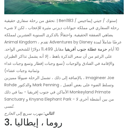
تحقق من رحلة سفاري حقيقية. | Ben1183 / إستوك / جيتي إيماجيس
رحلة السفاري في مملكة حيوانات ديزني مثيرة للإعجاب ، لكن لا شيء
يضاهي الصفقة الحقيقية. واحتفالًا بالذكرى السنوية العشرين لمملكة
Animal Kingdom ، تقدم Adventures by Disney عرضًا شاملاً لمدة
10 أيام
حزمة عطلة جنوب أفريقيا
مقابل 11،499 دولارًا للشخص الواحد.
على الرغم من أن سعر التذكرة باهظ ، إلا أنه يشمل تذاكر الطيران
والإقامة في الفنادق والوجبات (تسع وجبات إفطار وتسع وجبات غداء
وثمانية وجبات عشاء).
بالإضافة إلى ذلك ، تشمل الرحلة ضيوفًا مميزين ، Imagineer Joe
Rohde والدكتور Mark Penning ، وتسلط الضوء على بعض أفضل
الأماكن في جنوب إفريقيا - بما في ذلك Monkeyland Primate
Sanctuary و Knysna Elephant Park - من بين أنشطة أخرى لا
تُنسى.
التالي:
مهرب سريع إلى الخارج
3. روما ، إيطاليا