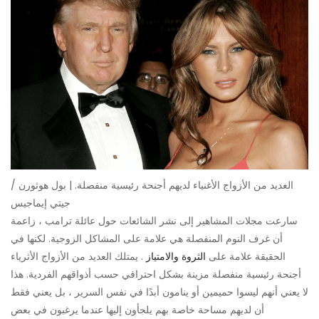
العديد من الأزواج الأغنياء لديهم أجنحة رئيسية منفصلة. | بول هوثورن /
جيتي إيماجيس
سارعت مجلات المشاهير إلى نشر الشائعات حول عائلة ترامب ، زاعمة
أن غرف النوم المنفصلة هي علامة على المشاكل الزوجية. لكنها في
الحقيقة علامة على
الثروة والامتياز
. يمتلك العديد من الأزواج الأثرياء
أجنحة رئيسية منفصلة مزينة بشكل احترافي حسب أذواقهم الفردية. هذا
لا يعني أنهم ليسوا حميمين أو ينامون أبدًا في نفس السرير ، بل يعني فقط
أن لديهم مساحة خاصة بهم يلجأون إليها عندما يرغبون في بعض