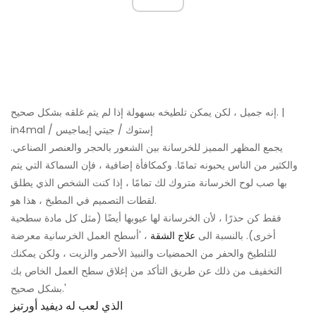
إنه جميل ، لكن يمكن تلطيخه بسهولة إذا لم يتم غلقه بشكل صحيح. |
in4mal / إستوك / جيتي إيماجيس
يجمع المظهر المميز للخرسانة بين الشعور بالحجر والعنصر الصناعي.
والكثير من الناس يحبونه تمامًا. وكمكافأة إضافية ، فإن السماكة التي يتم
بها صب لوح الخرسانة متروك لك تمامًا ، إذا كنت الشخص الذي يطلق
لقطات التصميم في المطبخ ، هذا هو.
فقط كن حذرًا ، لأن الخرسانة لها عيوبها أيضًا (مثل كل مادة سطحية
أخرى). بالنسبة الى
علاج الشقة
، 'أسطح العمل الخرسانية معرضة
للتلطيخ والحفر من الحمضيات والنبيذ الأحمر والزيت ، ولكن يمكنك
التخفيف من ذلك عن طريق التأكد من إغلاق سطح العمل الخاص بك
بشكل صحيح.'
الذي لعب له ديفيد أورتيز