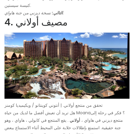
كنيسة سيستين.
نسخة ديزني من جنة هاواي.
التالي:
4. مصيف أولاني
تحقق من منتجع أولاني. | أنتوني كوينتانو / ويكيميديا ​​كومنز
هل تريد أن تعيش أفضل ما لديك من حياة Moana؟ فكر في رحلة إلى
منتجع ديزني في هاواي ،
أولاني
. يقع المنتجع في كابولي ، هاواي ، وهو
جنة حقيقية. استمتع بإطلالات خلابة على المحيط أثناء الاستمتاع ببعض