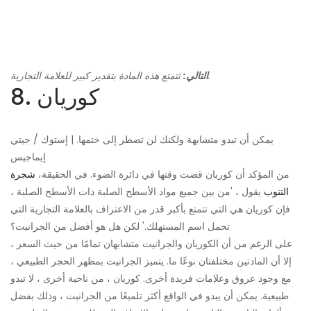
تتمتع هذه المادة بتقدير كبير للعلامة التجارية.
التالي:
8. كوريان
يمكن أن تبدو متشابهة ولكنك لن تضطر إلى ختمها. | إستوك / جيتي
إيماجيس
من المؤكد أن كوريان قضت وقتها في دائرة الضوء. في الحقيقة،
شجرة
التنوب
يقول ، 'من بين جميع مواد الأسطح الصلبة ذات الأسطح الصلبة ،
فإن كوريان هي التي تتمتع بأكبر قدر من الاعتراف بالعلامة التجارية التي
تحمل اسم المستهلك.' لكن هل هو أفضل من الجرانيت؟
على الرغم من أن الكوريان والجرانيت متشابهان تمامًا من حيث السعر ،
إلا أن المادتين مختلفتان نوعًا ما. يتميز الجرانيت بمظهر الحجر الطبيعي ،
مع وجود عروق وعلامات فريدة أخرى. كوريان ، من ناحية أخرى ، لا تبدو
طبيعية. يمكن أن يبدو في الواقع أكثر تلميعًا من الجرانيت ، وذلك بفضل