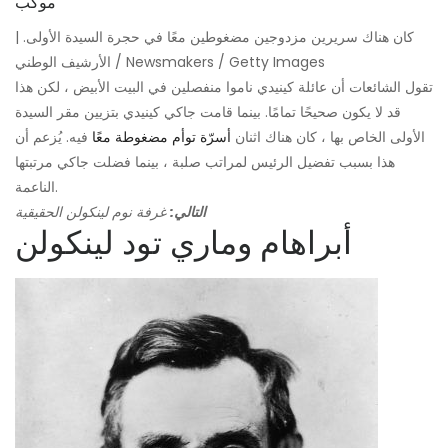
كان هناك سريرين مزدوجين مضغوطين معًا في حجرة السيدة الأولى. |
الأرشيف الوطني / Newsmakers / Getty Images
تقول الشائعات أن عائلة كينيدي ناموا منفصلين في البيت الأبيض ، لكن هذا
قد لا يكون صحيحًا تمامًا. بينما قامت جاكي كينيدي بتزيين مقر السيدة
الأولى الخاص بها ، كان هناك اثنان
أسرّة توأم مضغوطة معًا
فيه. يُزعم أن
هذا بسبب تفضيل الرئيس لمراتب صلبة ، بينما فضلت جاكي مرتبتها
الناعمة.
التالي:
غرفة نوم لينكولن الحقيقية
أبراهام وماري تود لينكولن