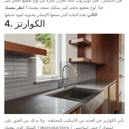
في الأساس ، فإن كونترتوب كتلة الجزار عبارة عن لوح تقطيع بحجم كبير
.
جدًا. لوح تقطيع بحجم كبير يمكنك صنعه بنفسك؟
انظر بنفسك
هذه المادة التي صنعها الإنسان محبوبة لقوة تحملها.
التالي:
4. الكوارتز
يأتي الكوارتز في العديد من الأساليب المختلفة ، ولا بد لك من العثور على
الشكل الذي يعجبك. | dpproductions / إستوك / جيتي إيماجيس