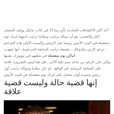
أحد أكثر الاكتشافات الصادمة (أو ربما لا) في كتاب مايكل وولف المتفجر
،
النار والغضب،
هو أن دونالد ترامب وميلانيا ترامب لديهما غرف نوم
منفصلة في البيت الأبيض. وبينما نفى الرئيس والسيدة الأولى هذه المزاعم
، تزعم كارين مكدوغال ، عشيقة ترامب السابقة المزعومة ، أنها شهدت
في شقتهم في نيويورك نفسها.
أماكن نوم منفصلة
ولكن على الرغم من ما قد يبدو عليه الأمر ، فإن هذا ليس بالضرورة علامة
على الضائقة الزوجية. في الواقع ، لم تكن ميلانيا ودونالد ترامب أول
رئيس وسيدة أولى تحصل على غرف نوم منفصلة في البيت الأبيض.
إنها قضية حالة وليست قضية
علاقة