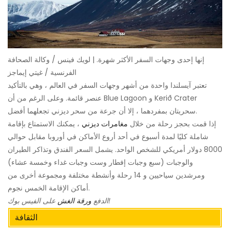
إنها إحدى وجهات السفر الأكثر شهرة. | لويك فينس / وكالة الصحافة
الفرنسية / غيتي إيماجز
تعتبر آيسلندا واحدة من أشهر وجهات السفر في العالم ، وهي بالتأكيد
عنصر قائمة. وعلى الرغم من أن Blue Lagoon و Kerið Crater
سحريتان بمفردهما ، إلا أن جرعة من سحر ديزني تجعلهما أفضل.
إذا قمت بحجز رحلة من خلال
مغامرات ديزني
، يمكنك الاستمتاع بإقامة
شاملة كليًا لمدة أسبوع في أحد أروع الأماكن في أوروبا مقابل حوالي
8000 دولار أمريكي للشخص الواحد. يشمل السعر الفندق وتذاكر الطيران
والوجبات (سبع وجبات إفطار وست وجبات غداء وخمسة عشاء)
ومرشدين سياحيين و 14 رحلة وأنشطة مختلفة ومجموعة أخرى من
أماكن الإقامة الخمس نجوم.
على الفيس بوك!
الدفع
ورقة الغش
الثقافة