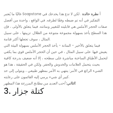
غالبًا ما يُعتبر Soapstone أ
نظرة خالدة
. لكن لا تدع هذا يخدعك في
التفكير في أنه تم ضبطه وفقًا لطرقه. في الواقع ، واحدة من أفضل
صفات الحجر الأملس هي قابليته للتغيير ومتانته. فيما يتعلق بالأولى ، فإن
هذا السطح يأخذ بسهولة مجموعة متنوعة من الظلال. تزييتها ، على سبيل
المثال ، سوف تجعلها أكثر قتامة.
فيما يتعلق بالأخير - المتانة - يأخذ الحجر الأملس بسهولة البيئة التي
يعيش فيها. على سبيل المثال ، في حين أن الحجر الأملس قوي بما يكفي
لتحمل الأطباق الساخنة مباشرة على سطحه ، إلا أنه ضعيف بدرجة كافية
بحيث يتحمل العلامات والخدوش والحفر. ولكن في الحقيقة ، هذا هو
الشيء الرائع في الأمر: ينتهي به الأمر بمظهر طبيعي ، ويتولى إلى حد
كبير أي شيء يرمي إليه القائمون على رعايته.
أحب العديد من مطابخ المزرعة هذا المظهر.
التالي:
3. كتلة جزار