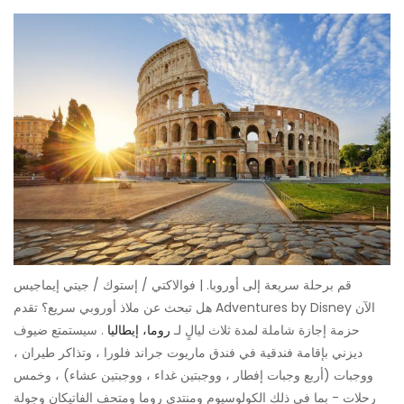
قم برحلة سريعة إلى أوروبا. | فوالاكتي / إستوك / جيتي إيماجيس
هل تبحث عن ملاذ أوروبي سريع؟ تقدم Adventures by Disney الآن
حزمة إجازة شاملة لمدة ثلاث ليالٍ لـ
روما، إيطاليا
. سيستمتع ضيوف
ديزني بإقامة فندقية في فندق ماريوت جراند فلورا ، وتذاكر طيران ،
ووجبات (أربع وجبات إفطار ، ووجبتين غداء ، ووجبتين عشاء) ، وخمس
رحلات - بما في ذلك الكولوسيوم ومنتدى روما ومتحف الفاتيكان وجولة