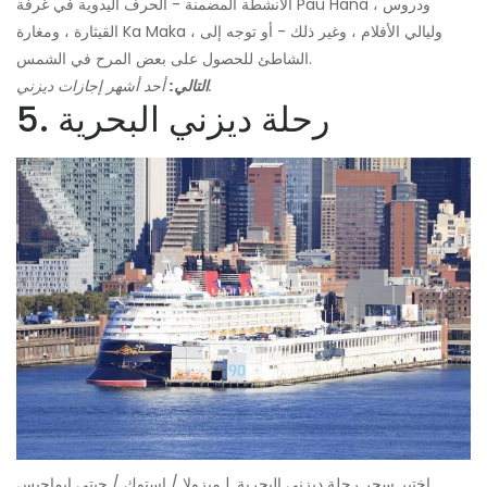
الأنشطة المضمنة - الحرف اليدوية في غرفة Pau Hana ، ودروس
القيثارة ، ومغارة Ka Maka ، وليالي الأفلام ، وغير ذلك - أو توجه إلى
الشاطئ للحصول على بعض المرح في الشمس.
أحد أشهر إجازات ديزني.
التالي:
5. رحلة ديزني البحرية
اختبر سحر رحلة ديزني البحرية. | ميزولا / إستوك / جيتي إيماجيس