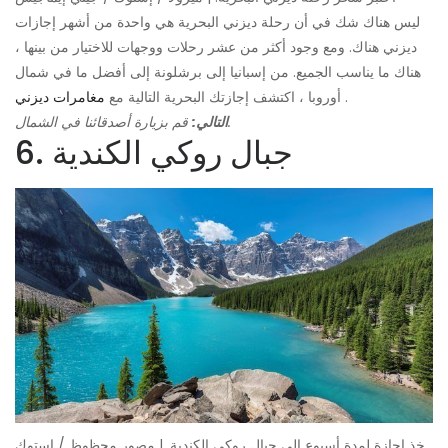
ليس هناك شك في أن رحلة ديزني البحرية هي واحدة من أشهر إجازات
ديزني هناك. ومع وجود أكثر من عشر رحلات ووجهات للاختيار من بينها ،
هناك ما يناسب الجميع. من إسبانيا إلى برشلونة إلى أفضل ما في شمال
.
أوروبا ، اكتشف إجازتك البحرية التالية مع
مغامرات ديزني
قم بزيارة أصدقائنا في الشمال.
التالي:
6. جبال روكي الكندية
خذ إجازة لمدة أسبوع إلى جبال روكي الكندية. | مصور محظوظ / إستوك