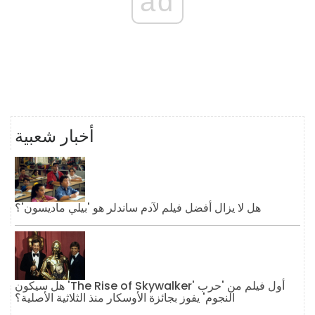
ad
أخبار شعبية
هل لا يزال أفضل فيلم لآدم ساندلر هو 'بيلي ماديسون'؟
هل سيكون 'The Rise of Skywalker' أول فيلم من 'حرب
النجوم' يفوز بجائزة الأوسكار منذ الثلاثية الأصلية؟