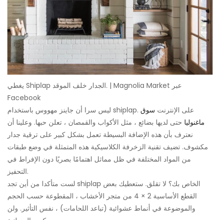
يغطي Shiplap الجدار خلف الموقد. | Magnolia Market عبر
Facebook
ليس سرا أن جاينز مهووس باستخدام shiplap. على الإنترنت
سوق
ماغنوليا
حتى لديها بضائع ، مثل الأكواب والقمصان ، تعلن حبها. وعلينا أن
نعترف بأن هذه الإضافة البسيطة تعمل بشكل كبير على ترقية جدار
مكشوف. تضيف تقنية الزخرفة الكلاسيكية هذه المتمثلة في وضع طبقات
من المواد المختلفة في ظل مماثل اهتمامًا بصريًا دون الإفراط في
التحفيز.
لست متأكدا من أين تجد shiplap الخاص بك؟ لا تقلق. ستعطيك بعض
القطع الأساسية 2 × 4 من متجر الأخشاب ، المقطوعة حسب الحجم
والموضوعة في أنماط عشوائية (تباعد اللحامات) ، نفس التأثير. ولن