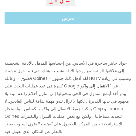
يعرض
جوانا جاينز ساحرة في الأساس. من إحساسها المذهل بالأناقة الشخصية
إلى علاقتها الرائعة مع زوجها الأبله تشيب ، هناك شيء ما حول
المثبت
العلوي
- وعائلة Gaines - لقد أذهل ذلك جمهور HGTV وتسبب في زيادة
. '
كبيرة في عدد عمليات البحث على Google عن '
الانتقال إلى واكو
يبدو أخذ أبشع المنازل في الحي وتحويلها إلى منازل أحلام رائعة ميتة بلا
مجهود في يديها القديرة ، لكنها لا تزال تبدو مهمة شاقة للناس العاديين. لا
يمكننا جميعًا الانتقال إلى واكو ، تكساس ، واستئجار Chip و Joanna
Gaines لتجديد مساحاتنا ، ولكن مع بعض عمليات الشراء والتغييرات
الإستراتيجية ، من الممكن الحصول على
المثبت العلوي
أسلوب بغض
النظر عن المكان الذي تعيش فيه.