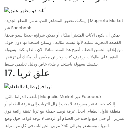
يمكنك تحقيق المشاعر القديمة من القطع الجديدة. | Magnolia Market
عبر Facebook
يمكن أن يكون الأثاث المتعثر أصليًا ، أو يمكن شراؤه جديدًا ليبدو قديمًا.
القطعة المحزنة عملية لأنها ليست مثالية ، ويمكن استخدامها دون خوف
من إتلافها. لحسن الحظ ، أصبح هذا النمط سائدًا الآن ، لذا يمكنك بسهولة
العثور على طاولات ورفوف كتب وخزائن ملابس. أو يمكنك أن تزعجها
بنفسك بسهولة باستخدام طلاء خاص ودليل تعليمي بسيط.
17. علق ثريا
أضف الدراما بالثريا. | Magnolia Market عبر Facebook
إليكم حقيقة غير معروفة: لا يجب إنزال الثريات إلى غرفة الطعام أو
منطقة تناول الطعام. اجعل غرفة نومك جميلة مع ثريا عتيقة رائعة فوق
السرير ، أو حتى ضع واحدة في الحمام أو الردهة. لا توجد قواعد حول وضع
الثريا ، وستشعر بحوالي 50٪ مربي الحيوانات في كل مرة تراها.