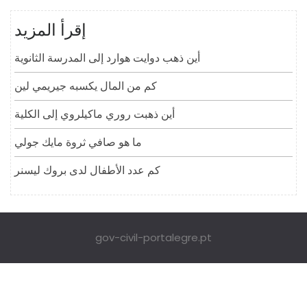
إقرأ المزيد
أين ذهب دوايت هوارد إلى المدرسة الثانوية
كم من المال يكسبه جيريمي لين
أين ذهبت روري ماكيلروي إلى الكلية
ما هو صافي ثروة مايك جولي
كم عدد الأطفال لدى بروك ليسنر
gov-civil-portalegre.pt