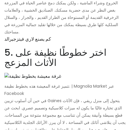
الخروج وشراء الماشية ، ولكن يمكنك دمج عناصر الحياة في المزرعة
بغض النظر عن مدى حضرية مسكنك. الصناديق الخشبية ، والعلامات
الزخرفية القديمة أو المستوحاة من الطراز القديم ، والجرار ، والسلال
السلكية كلها طرق بسيطة يمكنك من خلالها تقليد جمالية المزرعة في
مساحتك.
كم يصنع لاري فيتزجيرالد
5. اختر خطوطًا نظيفة على
الأثاث المزعج
تتميز غرفة المعيشة هذه بخطوط نظيفة. | Magnolia Market عبر
Facebook
في حين أن أسلوب تزيين Gaines يتحول إلى منزل ريفي ، فإن الأثاث
الذي تختاره غالبًا ما يكون له ميزات كلاسيكية وتصميم عصري. ابحث عن
قطع بسيطة وأنيقة يمكن أن تتناسب مع مجموعة متنوعة من المساحات.
يجب أن يتلاشى أثاثك في المساحة ، لا أن يبرز. الأرائك الجلدية الكلاسيكية
هي رهان جيد هنا. من السهل الحفاظ على نظافتها وستستمر لسنوات.