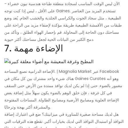
الآن ليس الوقت المناسب لسجادة منطقة طباعة هندسية نيون خضراء -
على الأقل ، ليس إذا كنت توجه Gaines. تستخدم المزيد من العناصر
الطبيعية ، مثل سجاد الجوت والكراسي الجلدية والخشب الخام. يُعد وضع
طبقات من الأقمشة الطبيعية طريقة مؤكدة لإضفاء مزيد من الراحة على
مساحتك دون الحاجة إلى المحاولة. قم بإحضار الهواء الطلق ، وتأكد من
دمج الكثير من النباتات الحية لجعل مساحتك أكثر حيوية.
7. الإضاءة مهمة
الإضاءة الدرامية تصنع المساحة. | Magnolia Market عبر Facebook
هناك شيء واحد مشترك بين كل مكان في Gaines Curates وهو أنه
مغمور بالضوء. حتى إذا لم يكن لديك نوافذ ممتدة من الأرض حتى السقف
في كل غرفة ، فإن خلق الوهم بالضوء يكون سهلاً مثل إضافة بعض
الإضاءة العلوية ومصابيح الأرضية ومصابيح الطاولة. المساحات المفتوحة
والمشرقة أكثر بهجة وترحابًا.
هل لديك مساحة صغيرة للمناورة في ميزانيتك؟ ضع في اعتبارك إضافة
النوافذ أو استبدال النوافذ التي لديك بخيارات أكبر. تقطع هذه الترقيات التي