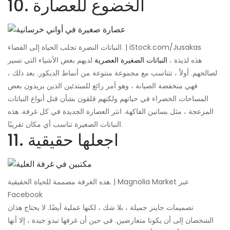
10. الخضوع للعصارة
iStock.com/Jusakas
النباتات النضرة تجلب الحياة إلى الفضاء. |
هذه لذيذة ،
النباتات الصغيرة العصرية
لديهم بعض الأشياء التي تسير
لصالحهم. أولاً ، تتناسب مع مجموعة متنوعة من أنماط الديكور. بعد ذلك ،
فهي منخفضة الصيانة ، وهو أمر رائع للمبتدئين الذين يريدون بعض
المساحات الخضراء في حياتهم ولكنهم قلقون بشأن قتل أنواع النباتات
المزعجة ، مثل بساتين الفاكهة. انثر العصارة الجديدة في كل غرفة. هذه
النباتات الصغيرة تناسب أي مكان تقريبًا.
11. اجعلها حقيقية
هذه الغرفة مصممة للحياة الحقيقية. | Magnolia Market عبر
Facebook
تصميمات جاينز جميلة ، بلا شك ، لكنها عملية أيضًا. لا يحتاج هذان
الشخصان إلى أن يكونا متعارضين. في حين أن غرفها تبدو جيدة ، إلا أنها