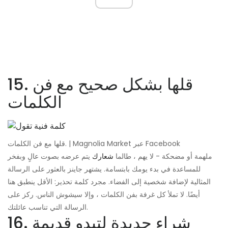
15. قلها بشكل صحيح مع فن
الكلمات
قلها مع فن الكلمات. | Magnolia Market عبر Facebook
ملهمة أو مضحكة - لا يهم ، طالما
شعارك
يتم عرضه بصوت عالٍ وبفخر
للمساعدة في بدء يومك بابتسامة. يشتهر جاينز بالعثور على الرسالة
المثالية لإضافة شخصية إلى الفضاء. مجرد كلمة تحذير: الأقل ينطبق هنا
أيضًا. لا تملأ كل غرفة بفن الكلمات ، وإلا سيشوش الناس. ركز على
الرسالة التي تناسب عائلتك.
16. شراء جديدة لتبدو قديمة