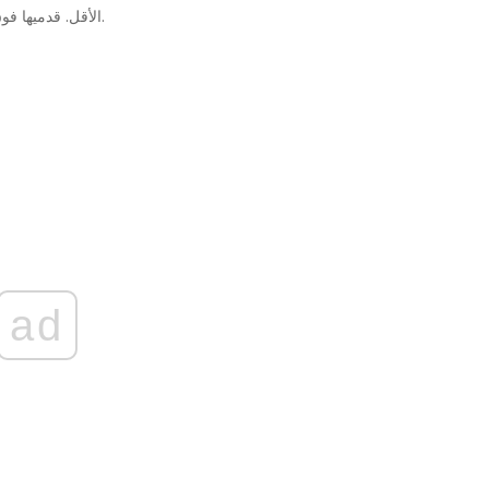
الأقل. قدميها فوق الثلج مع النبيذ الأبيض الفوار المزين بالنعناع حسب الرغبة.
ad