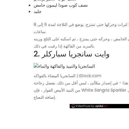
نصف كوب صودا ليمون حامض
جليد
الإرشادات: ضع الفاكهة والسكر والبراندي في إبريق من 2 إلى 3 لترات وحركها حتى تمتزج. يوضع في الثلاجة لمدة 6 إلى 8
ساعات.
ون الحامض ، وحركه حتى يمتزج ، ثم اسكبه على الثلج وزينه
بالمزيد من الفاكهة إذا رغبت في ذلك.
2. وايت سانجريا سباركلر
السانجريا البيضاء بالفواكه | iStock.com
ر هذا - في إصدار متلألئ ، ليس أقل من ذلك. بفضل زجاجة
إضافة النعناع.