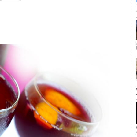
ى كانت القبلة الأولى لجيم وبام؟ لا
inF