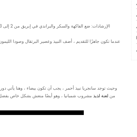
عندما تكون جاهزًا للتقديم ، أضف النبيذ وعصير البرتقال وصودا الليم
وحيث توجد سانجريا نبيذ أحمر ، يجب أن تكون بيضاء ، وهنا يأتي دو
من النبيذ الأبيض الفوار ، فإن White Sangria Sparkler من
لعنة لذيذ
مشروب شمبانيا ، وهو أيضًا منعش بشكل خاص بفضل