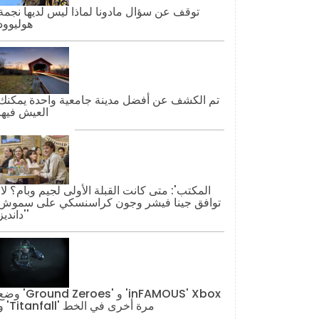
توقف عن سؤال مادونا لماذا ليس لديها نجمة
هوليوود
تم الكشف عن أفضل مدينة جامعية واحدة يمكنك
العيش فيها
'المكتب': مت
توافق جينا فيشر وجون كراسنسكي على سموش
'دانديز'
وضع 'Ground Zeroes' و 'AMOUS' Xbox
و 'Titanfall' مرة أخرى في الخط