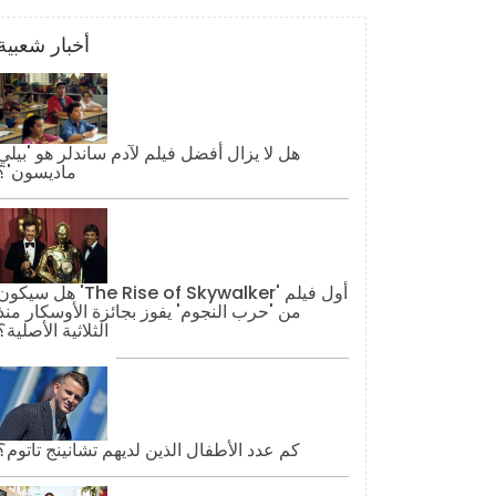
أخبار شعبية
هل لا يزال أفضل فيلم لآدم ساندلر هو 'بيلي
ماديسون'؟
هل سيكون 'The Rise of Skywalker' أول فيل
من 'حرب النجوم' يفوز بجائزة الأوسكار منذ
الثلاثية الأصلية؟
كم عدد الأطفال الذين لديهم تشانينج تاتوم؟