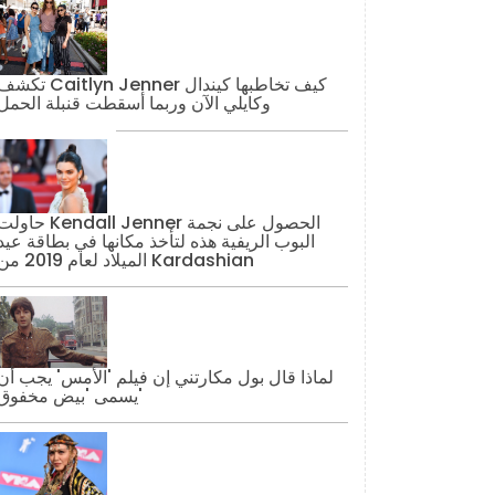
تكشف Caitlyn Jenner كيف تخاطبها كيند
وكايلي الآن وربما أسقطت قنبلة الحمل
حاولت Kendall Jenner الحصول على نج
البوب ​​الريفية هذه لتأخذ مكانها في بطاقة عيد
الميلاد لعام 2019 من Kardashian
لماذا قال بول مكارتني إن فيلم 'الأمس' يجب أن
يسمى 'بيض مخفوق'