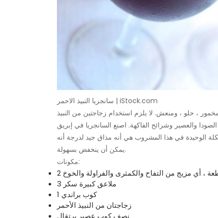
سانجريا النبيذ الاحمر | iStock.com
خمور ، حلو ، ومنعش. لا يلزم استخدام زجاجتين من النبيذ
الصودا والعصير وشرائح الفاكهة. اصنع السانجريا في إبريق
مشكلة الوحيدة في هذا المشروب هي أنه مذاق جيد لدرجة أنه
يمكن أن ينخفض ​​بسهولة.
مكونات:
طعة ، أي مزيج من التفاح والكمثرى والفراولة والخوخ
3 ملاعق كبيرة سكر
1 كوب براندي
زجاجتان من النبيذ الأحمر
نصف كوب عصير برتقال