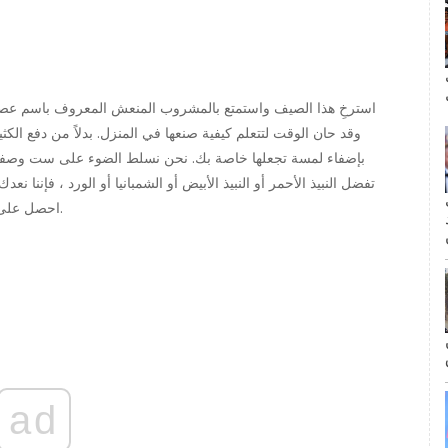
ال
استرخِ هذا الصيف واستمتع بالمشروب المنعش المعروف باسم عصير ال
وقد حان الوقت لتتعلم كيفية صنعها في المنزل. بدلاً من دفع الكث
بإضفاء لمسة تجعلها خاصة بك. نحن نسلط الضوء على ست وصفات 
تفضل النبيذ الأحمر أو النبيذ الأبيض أو الشمبانيا أو الورد ، فإننا 
مة
احصل على الفاكهة الطازجة ، والنبيذ الذي تختاره ، والعصير ، وانطلق.
ad