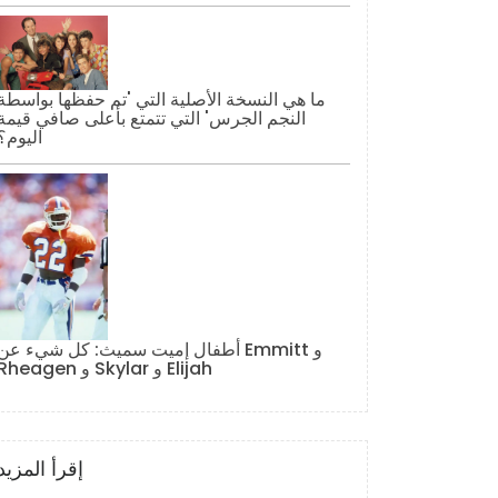
ما هي النسخة الأصلية التي 'تم حفظها بواسطة
النجم الجرس' التي تتمتع بأعلى صافي قيمة
اليوم؟
أطفال إميت سميث: كل شيء عن Emmitt و
Rheagen و Skylar و Elijah
إقرأ المزيد