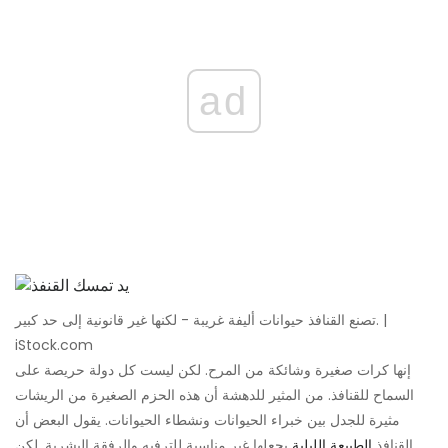
ad
تصنع القنافذ حيوانات أليفة غريبة - لكنها غير قانونية إلى حد كبير. |
iStock.com
إنها كرات صغيرة وشائكة من المرح. لكن ليست كل دولة حريصة على
السماح للقنافذ. من المثير للدهشة أن هذه الحزم الصغيرة من الريشات
مثيرة للجدل بين خبراء الحيوانات ونشطاء الحيوانات. يقول البعض أن
القنافذ
الطبيعة الليلية
يجعلها غير مناسبة للترفيه والرفقة البشرية. لكن