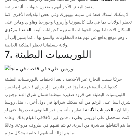
يعتقد البعض الآخر أنهم يصنعون حيوانات أليفة رائعة.
لا يمكنك امتلاك قنفذ في مدينة نيويورك وفي بعض البلديات الأخرى. كما
تحظر الولايات بما في ذلك كاليفورنيا وأريزونا وجورجيا وهاواي وماين على
السكان الاحتفاظ بهذه الحيوانات الصغيرة كحيوانات أليفة.
القنفذ المركزي
، وهو موقع يدافع عن فهم هذه المخلوقات والتمتع بها ، كما يشير إلى أن
ولاية بنسلفانيا تحظر الملكية الخاصة.
7. اللوريسيات البطيئة
جزئيًا بسبب التجارة غير الأخلاقية ، يعد الاحتفاظ باللوريسيات البطيئة
كحيوانات أليفة غريبة أمرًا غير قانوني. | إد وراي / جيتي إيماجيس
اللوريسيات البطيئة هي قرود صغيرة موطنها شمال شرق الهند وجنوب
شرق آسيا. على الرغم من أنه يمكنك شرائها في دول أخرى ، مثل روسيا
واليابان ،
الحيوانات الأليفة
التقارير بأنه من غير القانوني تصديرها. حتى لو
كنت ستحصل على لوريس بطيء ، فمن غير الأخلاقي القيام بذلك. وعادة
ما يتم التقاطها مباشرة من البرية. ثم يتم نقلهم في ظروف مروعة. وغالبًا
ما يتم إزالة أسنانهم الخلفية بشكل مؤلم.