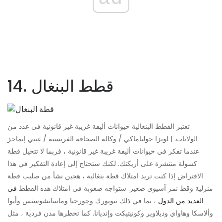
14. قطط البنغال
تعتبر القطط البنغالية حيوانات أليفة غريبة غير قانونية في عدد من
الولايات. | لويزا جولياماكي / وكالة الصحافة الفرنسية / غيتي إيماجز
عندما تفكر في حيوانات أليفة غريبة غير قانونية ، فربما لا تتخيل قطة
كسولة منتشرة على أريكتك. لكنك ستحتاج إلى إعادة التفكير في هذا
الافتراض إذا كنت تريد امتلاك قطة بنغالية ، هجين نشأ من صليب قطة
منزلية وقط نمر آسيوي صغير. ستواجه صعوبة في امتلاك هذه القطط
في
العديد من الدول
، بما في ذلك نيويورك وجورجيا وماساتشوستس وأيوا
وألاسكا وهاواي وديلاوير وكونيتيكت وإنديانا. كما تحظرها مدن فردية ، مثل