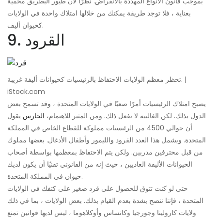
بموجب قانون الأنواع المهددة بالانقراض. نظرًا لأن طيور البطريق محمية
بعناية ، فلا توجد طريقة يمكنك من خلالها امتلاك واحدة في الولايات
كحيوان أليف.
9. القرود
تحظر معظم الولايات الاحتفاظ بالرئيسيات كحيوانات أليفة غريبة. |
iStock.com
يصبح امتلاك الرئيسيات أمرًا صعبًا في الولايات المتحدة ، وقد تسمح بعض
الدول بذلك. لكن الغالبية لا تفعل ذلك. ومن المثير للاهتمام،
الحارس
يقول
أن حوالي 4500 من الرئيسيات مملوكة للقطاع الخاص في المملكة
المتحدة. ويشمل هذا العدد القرود والليمور وأطفال الأدغال. بعضها مملوك
من قبل محترفين مدربين. ولكن يتم الاحتفاظ بمعظمها بواسطة أصحاب
الحيوانات الأليفة العاديين ، حيث إنه من القانوني تقنيًا أن يكون لديك
حيوان في المملكة المتحدة.
حتى لو كنت تتوق للحصول على قرد صغير على كتفك في الولايات
المتحدة ، فإننا ننصح بشدة بعدم القيام بذلك. بعض الولايات ، بما في ذلك
ولايات كارولينا وجورجيا وكانساس وأوكلاهوما ، ليس لديها قوانين تمنع