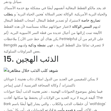
سياتل ودنفر.
قد يجد مالكو القطط البنغالية أنفسهم أيضًا في مشكلة مع خدمة الأسماك
والحياة البرية الأمريكية. الوكالة تعتبر السلالة 'هجين الحياة البرية' و
يتطلب
تصاريح خاصة
لاستيراد أو تصدير قطط البنغال. أصحاب القطط البنغال
لديهم
التمس الوكالة
لاعتبار حيواناتهم سلالة مستأنسة لأن هذه القطط
الأليفة تمت إزالتها من أجيال عديدة من قطة النمر الآسيوية البرية. (لم
يكن هناك أي حظ حتى الآن.) ملاحظات PetHelpful على الرغم من أن
Bengals لا تتصرف تمامًا مثل القطط البرية ، فهي
نشطة وذكية
ولديهم
بعض المراوغات السلوكية.
15. الذئب الهجين
لا يمكن للمقيمين في العديد من الدول امتلاك ذئاب هجينة. | جوناثان
ناكستراند / وكالة الصحافة الفرنسية / غيتي إيماجز
فيما يتعلق بموضوع الحيوانات الهجينة ، تعتبر هجينة الذئب أيضًا حيوانات
أليفة غريبة لا تريد العديد من الولايات أن يحتفظ بها سكانها. أفادت The
Bark أن خلطات الذئب والكلاب ، والتي يشار إليها أيضًا باسم 'wolfdogs'
، هي الأكثر
أسيء فهمه وأسيء إدارته
الحيوانات في أمريكا. 'يقول