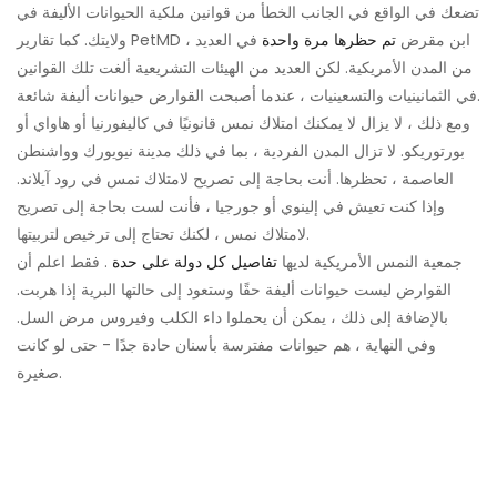
تضعك في الواقع في الجانب الخطأ من قوانين ملكية الحيوانات الأليفة في
ولايتك. كما تقارير PetMD ، ابن مقرض
تم حظرها مرة واحدة
في العديد
من المدن الأمريكية. لكن العديد من الهيئات التشريعية ألغت تلك القوانين
في الثمانينيات والتسعينيات ، عندما أصبحت القوارض حيوانات أليفة شائعة.
ومع ذلك ، لا يزال لا يمكنك امتلاك نمس قانونيًا في كاليفورنيا أو هاواي أو
بورتوريكو. لا تزال المدن الفردية ، بما في ذلك مدينة نيويورك وواشنطن
العاصمة ، تحظرها. أنت بحاجة إلى تصريح لامتلاك نمس في رود آيلاند.
وإذا كنت تعيش في إلينوي أو جورجيا ، فأنت لست بحاجة إلى تصريح
لامتلاك نمس ، لكنك تحتاج إلى ترخيص لتربيتها.
جمعية النمس الأمريكية لديها
تفاصيل كل دولة على حدة
. فقط اعلم أن
القوارض ليست حيوانات أليفة حقًا وستعود إلى حالتها البرية إذا هربت.
بالإضافة إلى ذلك ، يمكن أن يحملوا داء الكلب وفيروس مرض السل.
وفي النهاية ، هم حيوانات مفترسة بأسنان حادة جدًا - حتى لو كانت
صغيرة.