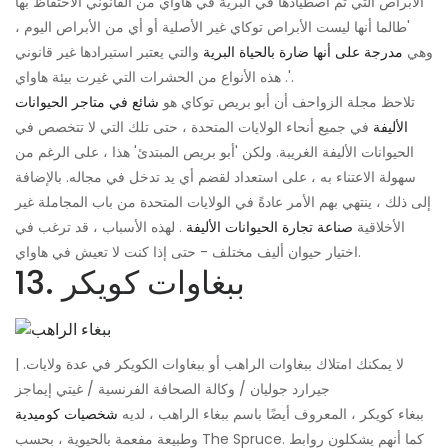
الأبراص التي تم اصطيادها في البرية في هاواي من القانوني الاحتفاظ بها
'طالما أنها ليست الأبراص توكاي غير الأصلية أو أي من الأبراص اليوم ،
وهي
مدرجة على أنها ضارة بالحياة البرية
والتي يعتبر استيرادها غير قانوني
'. هذه الأنواع من الحشرات التي غيرت بيئة هاواي.
تلاحظ مجلة الزواحف أن أبو بريص توكاي هو
شائع في متاجر الحيوانات
الأليفة
في جميع أنحاء الولايات المتحدة ، حتى تلك التي لا تتخصص في
الحيوانات الأليفة الغريبة. ولكن 'أبو بريص المبتدئ' هذا ، على الرغم من
سهولة الاعتناء به ، على استعداد لقضم أي يد تدخل في مجاله. بالإضافة
إلى ذلك ، ينتهي بهم الأمر عادةً في الولايات المتحدة من باب المجاملة غير
الأخلاقية
صناعة تجارة الحيوانات الأليفة
. لهذه الأسباب ، قد ترغب في
اختيار حيوان أليف مختلف - حتى إذا كنت لا تعيش في هاواي.
13. ببغاوات كويكر
لا يمكنك امتلاك ببغاوات الراهب أو ببغاوات الكويكر في عدة ولايات. |
جيرارد جوليان / وكالة الصحافة الفرنسية / غيتي إيماجز
ببغاء كويكر ، المعروف أيضًا باسم ببغاء الراهب ، لديه
شخصيات كوميدية
وطبيعة مفعمة بالحيوية ، بحسب The Spruce. كما أنهم يشكلون روابط