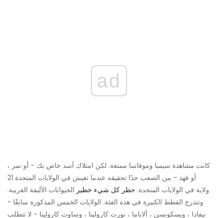
ad
كانت مشاهدة سيمبا وموفاسا ممتعة. لكن امتلاك أسد خاص بك - أو نمر ،
أو فهد - من الصعب جدًا تحقيقه عندما تعيش في الولايات المتحدة 21
ولاية في الولايات المتحدة.
حظر كل شيء خطير
الحيوانات الأليفة الغريبة.
وتندرج القطط الكبيرة في هذه الفئة. الولايات الخمس المذكورة سابقًا -
نيفادا ، ويسكونسن ، ألاباما ، نورث كارولينا ، وساوث كارولينا - لا تتطلب