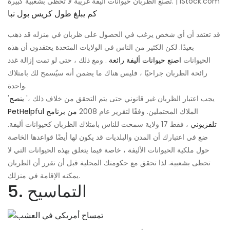
تصنع الظربان حيوانات أليفة غريبة لا تحظى بشعبية كبيرة. | iStock.com
كم يبلغ طول كريس بول نبا
قد تعتقد أن أي شخص يرغب في الحصول على ظربان في منزله قد ذهب
بعيدًا. لكن الكثير من الناس في الولايات المتحدة يعتقدون أن هذه
الحيوانات
اصنع حيوانات أليفة رائعة
. ومع ذلك ، حتى لو تمت إزالة غدد
رائحة الظربان جراحيًا ، فليس هناك ما يضمن أنه سيُسمح لك بامتلاك
واحدة.
'يجب اعتبار الظربان غير قانوني حتى يتم التحقق من خلاف ذلك ،'
ينصح
الملاك المحتملين. وفقًا لتقرير عام 2008
من برنامج
PetHelpful
تلفزيوني
، فقط 17 ولاية سمحت للناس بامتلاك الظربان كحيوانات أليفة.
ضع في اعتبارك أن المدن والبلديات قد يكون لها أيضًا قواعدها الخاصة
حول ملكية الحيوانات الأليفة ، خاصة فيما يتعلق بهذه الحيوانات التي لا
تحظى بشعبية. لذا تحقق مع حكومتك المحلية قبل أن تقرر أن الظربان
يمكنه الإقامة في منزلك.
5. التماسيح