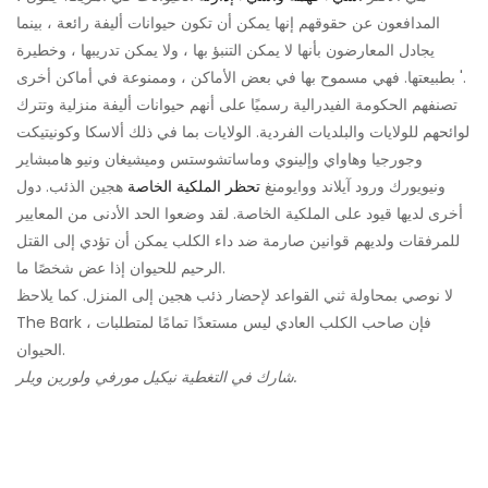
المدافعون عن حقوقهم إنها يمكن أن تكون حيوانات أليفة رائعة ، بينما
يجادل المعارضون بأنها لا يمكن التنبؤ بها ، ولا يمكن تدريبها ، وخطيرة
بطبيعتها. فهي مسموح بها في بعض الأماكن ، وممنوعة في أماكن أخرى '.
تصنفهم الحكومة الفيدرالية رسميًا على أنهم حيوانات أليفة منزلية وتترك
لوائحهم للولايات والبلديات الفردية. الولايات بما في ذلك ألاسكا وكونيتيكت
وجورجيا وهاواي وإلينوي وماساتشوستس وميشيغان ونيو هامبشاير
ونيويورك ورود آيلاند ووايومنغ
تحظر الملكية الخاصة
هجين الذئب. دول
أخرى لديها قيود على الملكية الخاصة. لقد وضعوا الحد الأدنى من المعايير
للمرفقات ولديهم قوانين صارمة ضد داء الكلب يمكن أن تؤدي إلى القتل
الرحيم للحيوان إذا عض شخصًا ما.
لا نوصي بمحاولة ثني القواعد لإحضار ذئب هجين إلى المنزل. كما يلاحظ
The Bark ، فإن صاحب الكلب العادي ليس مستعدًا تمامًا لمتطلبات
الحيوان.
شارك في التغطية نيكيل مورفي ولورين ويلر.