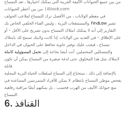
من بين جميع الحيوانات الأليفة الغريبة التي يمكنك اختيارها ، تعد التمساح
من بين أخطر الحيوانات. | iStock.com
في معظم الولايات ، من الأفضل ترك التمساح لملاعب الجولف
تشير
FindLaw
والمستنقعات البرية ، وليس الفناء الخلفي الخاص بك.
التقارير إلى أنه لا يمكنك امتلاك التمساح بدون تصريح على الأقل - أو
على الإطلاق - في العديد من الولايات. إذا كانت ولايتك تسمح لك بامتلاك
تمساح ، فيجب عليك توفير حاوية تحافظ على الحيوان في الداخل
والمتسللين المحتملين. أنت أيضا بحاجة إلى
تحمل المسؤولية كاملة
لامتلاك مثل هذا المخلوق. حتى لدغة صغيرة من التمساح يمكن أن تكون
قاتلة.
بالإضافة إلى ذلك ، ستحتاج إلى السماح لسلطات الحياة البرية المحلية
بفحص موطن التمساح بانتظام. لا يمكن للأفراد المتمرسين المساعدة في
منع حيوانك الأليف من الهرب فحسب ، بل يمكنهم أيضًا مراقبة رفاهية
التمساح.
6. القنافذ