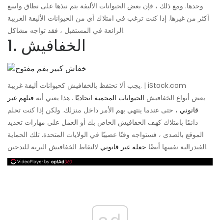
وحدها. ومع ذلك ، فإن بعض الحيوانات الأليفة يتم نبذها على نطاق واسع
أكثر من غيرها. إذا كنت ترغب في امتلاك أي من الحيوانات الأليفة الغريبة
الرائعة في المستقبل ، فقد تواجه مشاكل.
1. الخفافيش
يجب ألا تحتفظ بالخفافيش كحيوانات أليفة غريبة. | iStock.com
بعض أنواع الخفافيش
الحيوانات المحمية اتحاديًا
. هذا يعني أنه
قتلهم غير
قانوني
، حتى عندما ينتهي بهم الأمر داخل منزلك. ولكن إذا كنت تحلم
دائمًا بامتلاك كهف الخفافيش الخاص بك أو العمل على مهارات تحديد
الموقع بالصدى ، فستواجه وقتًا عصيبًا في الولايات المتحدة. تلك الحماية
لالتقاط الخفافيش البرية للتدجين.
الفيدرالية نفسها أيضًا
جعله غير قانوني