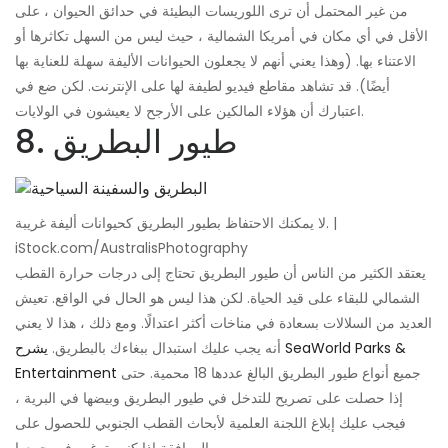
من غير المحتمل أن ترى اللوريسات البطيئة في حدائق الحيوان ، على
الأقل في أي مكان في أمريكا الشمالية ، حيث ليس من السهل تكاثرها أو
الاعتناء بها. (وهذا يعني أنهم لا يجعلون الحيوانات الأليفة سهلة للعناية بها
أيضًا). قد تشاهد مقاطع فيديو لطيفة لها على الإنترنت. لكن ضع في
اعتبارك أن هؤلاء المالكين على الأرجح لا يعيشون في الولايات.
8. طيور البطريق
لا يمكنك الاحتفاظ بطيور البطريق كحيوانات أليفة غريبة. |
iStock.com/AustralisPhotography
يعتقد الكثير من الناس أن طيور البطريق تحتاج إلى درجات حرارة القطب
الشمالي للبقاء على قيد الحياة. لكن هذا ليس هو الحال في الواقع. تعيش
العديد من السلالات بسعادة في مناخات أكثر اعتدالًا. ومع ذلك ، هذا لا يعني
أنه يجب عليك استبدال ببغاءك بالبطريق.
يشرح SeaWorld Parks &
جميع أنواع طيور البطريق البالغ عددها 18 محمية. حتى
Entertainment
إذا حصلت على تصريح للتدخل في طيور البطريق وبيضها في البرية ،
فيجب عليك إبلاغ اللجنة العلمية لأبحاث القطب الجنوبي للحصول على
الموافقة إذا كنت ترغب في جمعها.