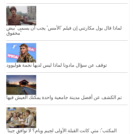
لماذا قال بول مكارتني إن فيلم 'الأمس' يجب أن يسمى 'بيض
مخفوق'
توقف عن سؤال مادونا لماذا ليس لديها نجمة هوليوود
تم الكشف عن أفضل مدينة جامعية واحدة يمكنك العيش فيها
'المكتب': متى كانت القبلة الأولى لجيم وبام؟ لا توافق جينا