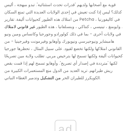
قوية مع أصحابها ولديهم 'قدرات تحدث استثنائية'. تبدو مبهجة ، أليس
كذلك؟ ليس إذا كنت تعيش في إحدى الولايات العديدة التي تمنع السكان
من امتلاك هذه الطيور كحيوانات أليفة. تقارير Petcha في كاليفورنيا ،
.
وايومنغ ، تينيسي ، كنتاكي ، وبنسلفانيا ، هذه الطيور
غير قانوني لامتلاك
في ولايات أخرى - بما في ذلك كولورادو وجورجيا وكانساس ومين ونيو
هامبشاير ونيوجيرسي ونيويورك وأوهايو وفيرمونت وفيرجينيا - من
القانوني امتلاكها ولكنها تخضع لقيود. على سبيل المثال ، تحظرها جورجيا
كحيوانات أليفة ولكنها تسمح لها بترخيص مربي. تطلب ولاية مين تصريحًا
لكنها 'مترددة في إصدار أي تصريح'. وأوهايو تسمح لهم إذا قمت بقص
ريش طيرانهم. تريد العديد من الدول منع المستعمرات الكبيرة من
وتدمير الغطاء النباتي.
الكويكرز للطيران الحر
من التشكيل
ad