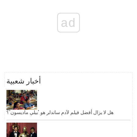
ad
أخبار شعبية
هل لا يزال أفضل فيلم لآدم ساندلر هو 'بيلي ماديسون'؟