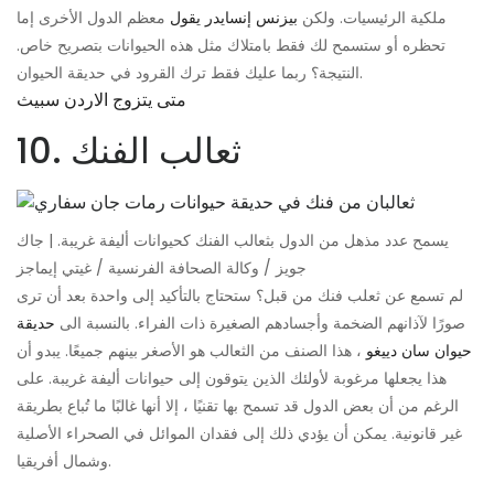
ملكية الرئيسيات. ولكن
بيزنس إنسايدر يقول
معظم الدول الأخرى إما
تحظره أو ستسمح لك فقط بامتلاك مثل هذه الحيوانات بتصريح خاص.
النتيجة؟ ربما عليك فقط ترك القرود في حديقة الحيوان.
متى يتزوج الاردن سبيث
10. ثعالب الفنك
يسمح عدد مذهل من الدول بثعالب الفنك كحيوانات أليفة غريبة. | جاك
جويز / وكالة الصحافة الفرنسية / غيتي إيماجز
لم تسمع عن ثعلب فنك من قبل؟ ستحتاج بالتأكيد إلى واحدة بعد أن ترى
صورًا لآذانهم الضخمة وأجسادهم الصغيرة ذات الفراء. بالنسبة الى
حديقة
حيوان سان دييغو
، هذا الصنف من الثعالب هو الأصغر بينهم جميعًا. يبدو أن
هذا يجعلها مرغوبة لأولئك الذين يتوقون إلى حيوانات أليفة غريبة. على
الرغم من أن بعض الدول قد تسمح بها تقنيًا ، إلا أنها غالبًا ما تُباع بطريقة
غير قانونية. يمكن أن يؤدي ذلك إلى فقدان الموائل في الصحراء الأصلية
وشمال أفريقيا.