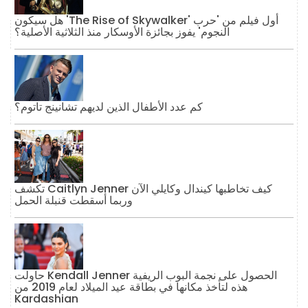
هل سيكون 'The Rise of Skywalker' أول فيلم من 'حرب
النجوم' يفوز بجائزة الأوسكار منذ الثلاثية الأصلية؟
كم عدد الأطفال الذين لديهم تشانينج تاتوم؟
تكشف Caitlyn Jenner كيف تخاطبها كيندال وكايلي الآن
وربما أسقطت قنبلة الحمل
حاولت Kendall Jenner الحصول على نجمة البوب ​​الريفية
هذه لتأخذ مكانها في بطاقة عيد الميلاد لعام 2019 من
Kardashian