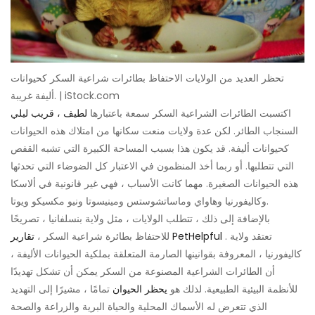
تحظر العديد من الولايات الاحتفاظ بطائرات شراعية السكر كحيوانات
أليفة غريبة. | iStock.com
اكتسبت الطائرات الشراعية السكر سمعة باعتبارها
لطيف ، قريب ليلي
السنجاب الطائر. لكن عدة ولايات منعت سكانها من امتلاك هذه الحيوانات
كحيوانات أليفة. قد يكون هذا بسبب المساحة الكبيرة التي تشبه القفص
التي تتطلبها. أو ربما أخذ المنظمون في الاعتبار كل الضوضاء التي تحدثها
هذه الحيوانات الصغيرة. مهما كانت الأسباب ، فهي غير قانونية في ألاسكا
وكاليفورنيا وهاواي وماساتشوستس ومينيسوتا ونيو مكسيكو ويوتا.
بالإضافة إلى ذلك ، تتطلب الولايات ، مثل ولاية بنسلفانيا ، تصريحًا
. تعتقد ولاية
تقارير PetHelpful
للاحتفاظ بطائرة شراعية السكر ،
كاليفورنيا ، المعروفة بقوانينها الصارمة المتعلقة بملكية الحيوانات الأليفة ،
أن الطائرات الشراعية المصنوعة من السكر يمكن أن تشكل تهديدًا
للأنظمة البيئية الطبيعية. لذلك هو
يحظر الحيوان
تمامًا ، مشيرًا إلى التهديد
الذي تتعرض له الأسماك المحلية والحياة البرية والزراعة والصحة