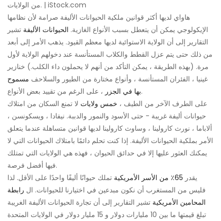
من الولايات. | iStock.com
هاواي لديها أكثر قوانين ملكية الحيوانات الأليفة صرامة لأن نظامها
الإيكولوجي يمكن أن يتعطل بسبب الأنواع الغازية.
الحيوانات الأليفة
تشير
التقارير إلى أن الولاية الاستوائية لديها معظم القيود. يذهب الأمر إلى أبعد
من ذلك حتى يتم عزل القطط والكلاب المستأنسة عند دخولهم الولاية لأول
مرة. (بهذه الطريقة ، يمكن التأكد من أنهم لا يحملون داء الكلب.) خنازير
غينيا ، الفئران المستأنسة ، وأنواع مختارة من الطيور والسلاحف
مسموح
، على الرغم من تقييد بعض الأنواع.
بها في الجزر
على الطرف الآخر من الطيف ،
خمس ولايات
لا تمنع السكان من امتلاك
حيوانات أليفة غريبة - حتى الأسود والنمور والدببة. نيفادا ، ويسكونسن ،
ألاباما ، نورث كارولينا ، وساوث كارولينا لديها قوانين متساهلة عندما يتعلق
الأمر بملكية الحيوانات الأليفة. إذا كنت تحلم دائمًا بامتلاك الحيوانات التي لا
يمكنك العثور عليها إلا في حدائق الحيوان ، فهذه هي الولايات التي تمتلك
فيها أفضل فرصة.
يقدر
65٪ من الأسر الأمريكية
تملك حيوانًا أليفًا واحدًا على الأقل. لذا
فليس من المستغرب أن نكون مبدعين في اختيارنا للحيوانات. ال
رابطة
المحامين الأمريكية
تشير التقارير إلى أن تجارة الحيوانات الأليفة الغريبة
تبلغ قيمتها ما بين 10 مليارات دولار و 15 مليار دولار في الولايات المتحدة