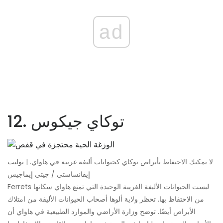
ad
12. توكاي جيكوس
لا يمكنك الاحتفاظ بأبراص توكاي كحيوانات أليفة غريبة في هاواي. | يوليت
إيفانساستي / جيتي إيماجيس
Ferrets ليست الحيوانات الأليفة الغريبة الوحيدة التي تمنع هاواي سكانها
من الاحتفاظ بها. تحظر ولاية ألوها أصحاب الحيوانات الأليفة من امتلاك
الأبراص أيضًا. توضح وزارة الأراضي والموارد الطبيعية في هاواي أن