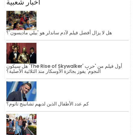
أخبار شعبية
هل لا يزال أفضل فيلم لآدم ساندلر هو 'بيلي ماديسون'؟
هل سيكون 'The Rise of Skywalker' أول فيلم من 'حرب
النجوم' يفوز بجائزة الأوسكار منذ الثلاثية الأصلية؟
كم عدد الأطفال الذين لديهم تشانينج تاتوم؟