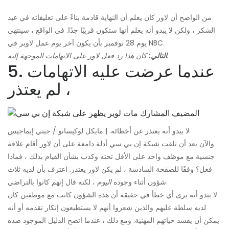
من الواضح أن لاور كان يعلم أن النهاية قادمة بناءً على تعليقاته في عيد
الشكر ، ولكن لا يبدو أنه يعلم أنها ستكون قريبًا جدًا. في الواقع ، سينتهي
يوم 28 نوفمبر بأن يكون آخر يوم عمل لاوير في NBC.
كان هذا رد فعل لاور على الاتهامات الموجهة إليه.
التالي:
5. عندما عرضت عليه الاتهامات
، لم يعتذر
لا يبدو أنه يعتذر عن أخطائه. | مايكل لوكيسانو / جيتي إيماجيس
والآن بعد أن تلقت شبكة إن بي سي أدلة دامغة على أن لاور أقام علاقة
جنسية مع موظف واحد على الأقل تحته وكذب بشأن القيام بذلك ، فماذا
فعل؟ وفقًا للصفحة السادسة ، لم يكن لاور يعتذر. اعترف بأن لديه ثلاث
، لكنه قال إنهم كانوا بالتراضي.
شؤون أثناء وجوده
اليوم
لا يبدو أنه يرى أي خطأ في حقيقة أن هذه الشؤون كانت مع موظفين كان
لديه سلطة عليهم والذين شعروا أنهم لا يستطيعون إنكار تقدمه أو أنه
يمكن أن يفسد حياتهم المهنية. ومع ذلك ، عندما اتضح الدليل الموجود ضده