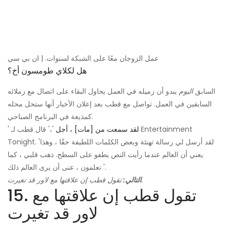
عمل الزوجان معًا على الشبكة لسنوات. | ان بي سي
هل لكلاي طومسون أخ؟
السابق
اليوم
يبدو أن زميله في العمل يحاول البقاء على اتصال مع زملائه
السابقين في العمل. تواصل مع قطب بعد إعلان الأخبار أنها ستحل محله
كمذيعة في البرنامج الصباحي.
لقد سمعت من [مات] ، أجل
'،' قال قطب لـ Entertainment
'
Tonight. 'لقد أرسل لي رسالة تهنئة وبعض الكلمات اللطيفة حقًا ، وهذا
يعني أن العالم عندما رأيت النص يطفو على السطح. ذهب قلبي ، كما
تعلمون ، عنى أن يرى العالم ذلك '.
تقول قطب إن علاقتها مع لاور قد تغيرت.
التالي:
15. تقول قطب إن علاقتها مع
لاور قد تغيرت