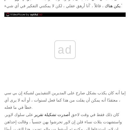
، قائلاً ، 'أنا أرهق عقلي ، لكن لا يمكنني التفكير في أي شيء.'
يكن هناك
ad
إما أنه كان يكذب بشكل صارخ على المديرين التنفيذيين لشبكة إن بي سي
، معتقدًا أنه يمكن أن يفلت من هذا كما فعل لسنوات ، أو أنه لا يرى أي
خطأ في ما فعله.
كان ذلك فقط في وقت لاحق
أصدرت تشكيلة تقرير
على سلوك لاوير.
واستشهدت بثلاث نساء قلن إن لاور تحرشوا بهن جنسياً ، وقالت إحداهن
إن لاور استدعاها إلى مكتبه ثم أسقط سرواله. تضمن هذا التقرير أيضًا