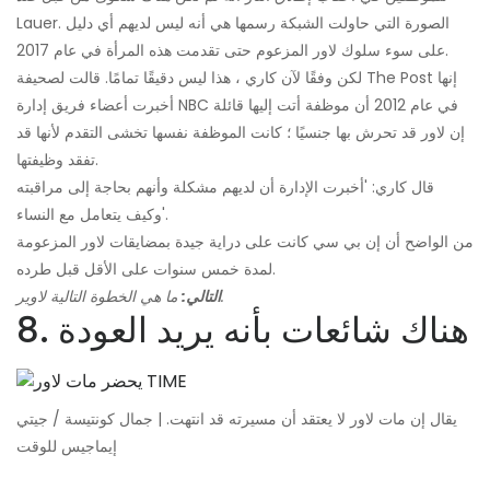
Lauer. الصورة التي حاولت الشبكة رسمها هي أنه ليس لديهم أي دليل
على سوء سلوك لاور المزعوم حتى تقدمت هذه المرأة في عام 2017.
لكن وفقًا لآن كاري ، هذا ليس دقيقًا تمامًا. قالت لصحيفة The Post إنها
أخبرت أعضاء فريق إدارة NBC في عام 2012 أن موظفة أتت إليها قائلة
إن لاور قد تحرش بها جنسيًا ؛ كانت الموظفة نفسها تخشى التقدم لأنها قد
تفقد وظيفتها.
قال كاري: 'أخبرت الإدارة أن لديهم مشكلة وأنهم بحاجة إلى مراقبته
وكيف يتعامل مع النساء'.
من الواضح أن إن بي سي كانت على دراية جيدة بمضايقات لاور المزعومة
لمدة خمس سنوات على الأقل قبل طرده.
ما هي الخطوة التالية لاوير.
التالي:
8. هناك شائعات بأنه يريد العودة
يقال إن مات لاور لا يعتقد أن مسيرته قد انتهت. | جمال كونتيسة / جيتي
إيماجيس للوقت