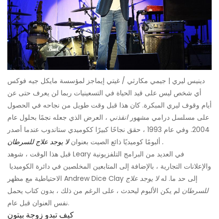
دينيس ليري | جيمي مكارثي / غيتي إيماجز لمؤسسة مايكل جيه فوكس
أي شخص ليس على قيد الحياة في التسعينيات ربما لن يعرف حتى عن
أيام وقوف ليري المبكرة. كان هذا قبل وقت طويل من نجاحه في الحصول
على مسلسل درامي مشهور
انقذني
، العرض الذي جعله نجمًا بحلول عام
2004. وفي عام 1993 ، حقق نجاحًا كبيرًا ككوميدي ستاندوب عندما أصدر
.
ألبومًا كوميديًا ذائع الصيت بعنوان
لا يوجد علاج للسرطان
قبل هذا الوقت ، شوهد Leary في العديد من البرامج التلفزيونية
والإعلانات التجارية ، بالإضافة إلى المتابعين المخلصين في دائرة الكوميديا ​​
الاحتياطية مع مظهر Andrew Dice Clay إلى حد ما. له
لا يوجد علاج
للسرطان
لم يكن الألبوم ليحدث ، على الرغم من ذلك ، بدون كتاب يحمل
نفس العنوان قبل عام.
كيف تبدو زوجة بيتون