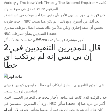
Variety و The New York Times و The National Enquirer - كانت
تحقق في سوء سلوك Lauer المزعوم.
كان لاور على حق. سينتهي الأمر بأن يكون هذا آخر موكب في عيد الشكر
، حيث طردته NBC بعد أقل من أسبوع. ومع ذلك ، لم يكن هذا بسبب
تحقيق أي منفذ إخباري ولكن بدلاً من ذلك بسبب اتصال موظف بمديري
NBC التنفيذيين بشأن تصرفات Lauer.
ما حدث عندما سأل NBC لاور مباشرة عن سلوكه
التالي:
2. قال للمديرين التنفيذيين في
إن بي سي إنه لم يرتكب أي
خطأ
نفى المذيع التلفزيوني السابق ارتكاب أي خطأ. | جايسون كيمبين / جيتي
إيماجيس لرولينج ستونز
خلال الوقت الذي كانت فيه منافذ الأخبار تبحث في التحرش الجنسي
اليوم
، ورد أن المديرين التنفيذيين في NBC سألوا Lauer أكثر من مرة عما إذا
كان هناك أي شيء يجب أن يعرفوه أو يقلقوا بشأنه.
أخبرهم لاور أنه لم