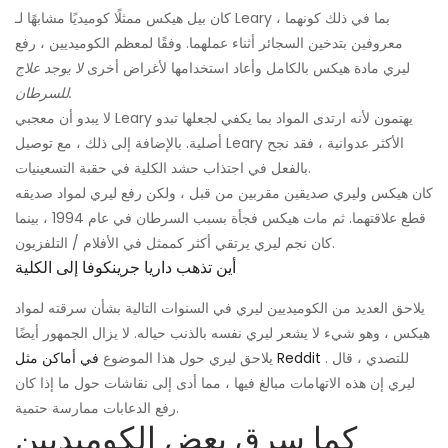
كان بيل هيكس ممثلًا كوميديًا مشابهًا لـ Leary ، بما في ذلك كونهما
معروفين بتدخين السجائر أثناء عملهما. وفقًا لمعظم الكوميديين ، رفع
ليري مادة هيكس بالكامل وأعاد استخدامها لأغراض أخرى
لا يوجد علاج
للسرطان.
لا يبدو أن معجبي Leary يهتمون لأنه ارتدى المواد بما يكفي لجعلها تبدو
أصلية. بالإضافة إلى ذلك ، مع توصيل Leary الأكثر عدوانية ، فقد نجح
بالفعل في اجتذاب حشد الكلية في حقبة التسعينيات.
كان هيكس وليري صديقين مقربين من قبل ، ولكن رفع ليري لمواد صديقه
قطع علاقتهما. ثم مات هيكس فجأة بسبب السرطان في عام 1994 ، بينما
كان نجم ليري يرتقي أكثر كممثل في الأفلام / التلفزيون.
أين تذهب داريا جرينكوفا إلى الكلية
يلاحق العديد من الكوميديين ليري في السنوات التالية بشأن سرقته لمواد
هيكس ، وهو شيء لا يشعر ليري نفسه بالذنب حياله. لا يزال الجمهور أيضًا
. للتصدي ، قال
في أماكن مثل Reddit
يلاحق ليري حول هذا الموضوع
ليري إن هذه الاتهامات مبالغ فيها ، مما أدى إلى نقاشات حول ما إذا كان
رفع الدعابات ممارسة حتمية.
كما سرق بعض الكوميديين