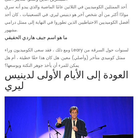
أحد الممثلين الكوميديين في الثلاثين عامًا الماضية والذي يبدو أنه سرق
موادًا أكثر من أي شخص آخر هو دينيس ليري. في التسعينيات ، كان أحد
أفضل الكوميديين الاحتياطيين الذين تطوروا في النهاية إلى ممثل درامي
مشهور.
ما هو اسم جيف هاردي الحقيقي
ومع ذلك ، فقد سعى الكوميديون وراء Leary لسنوات حول السرقة من
ممثل كوميدي متأخر (وأصلي) معين. هل كان هذا حقًا خطيئة ، أم هل
يمكن للمرء أن يأخذ جوهر النكتة ويوسعها؟
العودة إلى الأيام الأولى لدينيس
ليري