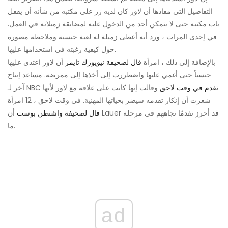
التفاصيل التي مفادها أن لاور كان لديه زر على مكتبه من شأنه أن يقفل
باب مكتبه حتى لا يتمكن أحد من الدخول عليه لمضايقة زميلاته في العمل.
في إحدى المرات ، ورد أنه أعطى زميلة له لعبة جنسية وملاحظة مصورة
حول كيفية رغبته في استخدامها عليها.
بالإضافة إلى ذلك ، امرأة
قال لصحيفة نيويورك تايمز
أن لاور اعتدى عليها
جنسياً حتى أغمي عليها واضطررت إلى أخذها إلى ممرضة. مساعد إنتاج
تقدم في وقت لاحق
وقالت إنها كانت على علاقة مع لاور لأنها
آخر لـ NBC
شعرت أن إنكار تقدمه سيضر بحياتها المهنية. في وقت لاحق ، 12 امرأة
قال لصحيفة واشنطن بوست
أن Lauer قد أحرز تقدمًا تجاههم في مرحلة
ما.
ad