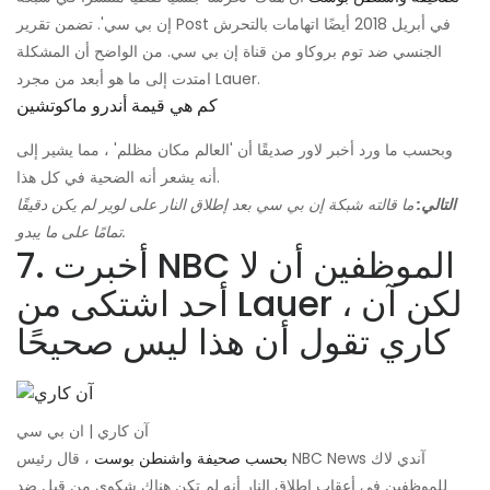
إن بي سي'. تضمن تقرير Post في أبريل 2018 أيضًا اتهامات بالتحرش
الجنسي ضد توم بروكاو من قناة إن بي سي. من الواضح أن المشكلة
امتدت إلى ما هو أبعد من مجرد Lauer.
كم هي قيمة أندرو ماكوتشين
وبحسب ما ورد أخبر لاور صديقًا أن 'العالم مكان مظلم' ، مما يشير إلى
أنه يشعر أنه الضحية في كل هذا.
التالي:
ما قالته شبكة إن بي سي بعد إطلاق النار على لوير لم يكن دقيقًا
تمامًا على ما يبدو.
7. أخبرت NBC الموظفين أن لا
أحد اشتكى من Lauer ، لكن آن
كاري تقول أن هذا ليس صحيحًا
آن كاري | ان بي سي
بحسب صحيفة واشنطن بوست
، قال رئيس NBC News آندي لاك
للموظفين في أعقاب إطلاق النار أنه لم تكن هناك شكوى من قبل ضد