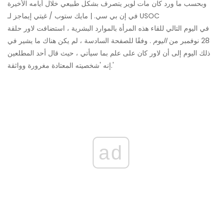
وبحسب ما ورد كان مات لوير يتصرف بشكل طبيعي خلال أيامه الأخيرة
في إن بي سي. | مايك ستوب / غيتي إيماجز لـ USOC
في اليوم التالي للقاء هذه المرأة بالموارد البشرية ، استضافت لاور حلقة
28 نوفمبر من
اليوم
. وفقًا للصفحة السادسة ، لم يكن هناك ما يشير في
ذلك اليوم إلى أن لاور كان على علم بما سيأتي ، حيث قال أحد المطلعين
إنه 'شخصيته المعتادة مغرورة وواثقة.'
ad