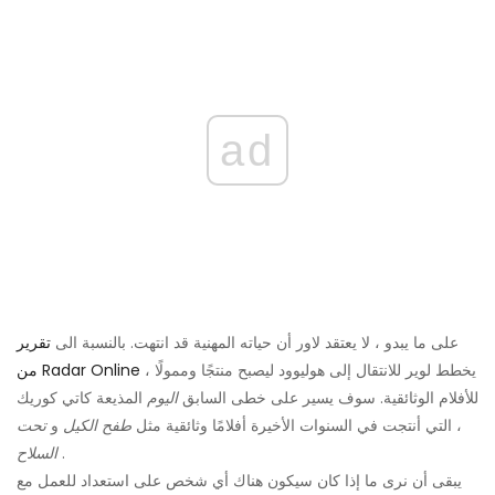
ad
على ما يبدو ، لا يعتقد لاور أن حياته المهنية قد انتهت. بالنسبة الى
تقرير
، يخطط لوير للانتقال إلى هوليوود ليصبح منتجًا وممولًا
من Radar Online
للأفلام الوثائقية. سوف يسير على خطى السابق
اليوم
المذيعة كاتي كوريك
، التي أنتجت في السنوات الأخيرة أفلامًا وثائقية مثل
طفح الكيل
و
تحت
.
السلاح
يبقى أن نرى ما إذا كان سيكون هناك أي شخص على استعداد للعمل مع