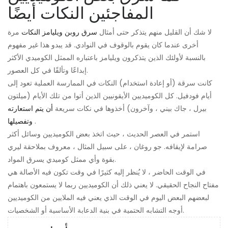
المفاجئين النكات أيضًا
لا شك أن القليل منهم يتذكر حتى أمثال
سرق روبن ويليامز النكات
مرة
أخرى عندما كان يقوم بالوقوف في النوادي. قد يبدو هذا غير مفهوم
بالنسبة لأولئك الذين يتذكرون ويليامز باعتباره الممثل الكوميدي الأكثر
إبداعًا وتألقًا في كل العصور.
كانت سرقة (أو إعادة استخدام) النكات في الممارسة العملية تعود إلى
أيام فودفيل. كل الكوميديين الأيقونيين الذين أتوا من تلك الأيام (ميلتون
بيرل ، جاك بيني ، وآخرون) أخذوها في نكات سريعة
أن يتم استعارته
.
وتفصيلها
استمر في العصر الحديث ، حيث اتخذ بعض الكوميديين وسائل أكثر
صرامة لإيقافه. جو روغان ، على سبيل المثال ، معروف بملاحقة ليري
بقوة وأي ممثل كوميدي يسرق المواد.
في الوقت الحاضر ، لا يُنظر إليه كثيرًا في وقت تكون فيه الأصالة هي
مفتاح النجاح الحقيقي. لا يعني ذلك أن الكوميديين ربما لا يستمعون باهتمام
لبعضهم البعض اليوم في الوقت الذي يعني فيه الملايين من الكوميديين
أوجه التشابه الحتمية في بنية الدعابة الأساسية أو الشخصيات.