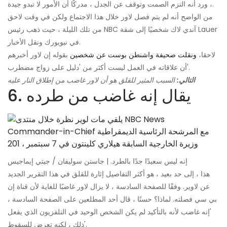
، ورد أنه التزم الصمت وتوقف عن الجدل ، مدركًا أن الأمور لا تبدو جيدة.
من الواضح أنه لم يتم فصل لاور خلال هذا الاجتماع ولكن في وقت لاحق
من تلك الليلة ، حيث ذهب رئيس NBC آندي لاك شخصيًا إلى شقة Lauer
في نيويورك ونقل الأخبار.
لاحقا،
ونقلت صحيفة واشنطن بوست عن شخصين
بقوله إن لاور أخبرهم
أن علاقاته في العمل ليست أكثر من 'دليل على زواج مضطرب'.
التالي:
السبب المثير للقلق هو أن لاور غاضب من إطلاق النار عليه
6. يقال إنه غاضب من طرده
إنه ليس سعيدًا جدًا بالطرد. | جاستن سوليفان / جيتي إيماجيس
هذا ، إلى حد بعيد ، هو أكثر التفاصيل إثارة للقلق في هذا التقرير الجديد
عن لاوير. وفقًا للصفحة السادسة ، لا يزال لاور غاضبًا للغاية لأن قناة إن
بي سي فصلته. لماذا؟ حسنًا ، قال أحد المطلعين على الصفحة السادسة ،
'إنه غاضب لأنه بالتأكيد لم يكن الشخص الوحيد في التلفزيون الذي يفعل
ذلك ، لكنه تعرض للسقوط'.