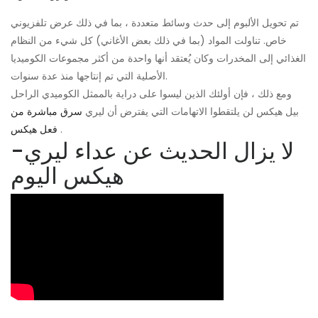
تم تحويل الألبوم إلى حدث وسائط متعددة ، بما في ذلك عرض تلفزيوني
خاص. تناولت المواد (بما في ذلك بعض الأغاني) كل شيء من النظام
الغذائي إلى المخدرات وكان يُعتقد أنها واحدة من أكثر مجموعات الكوميديا
​​الأصلية التي تم إنتاجها منذ عدة سنوات.
ومع ذلك ، فإن أولئك الذين ليسوا على دراية بالممثل الكوميدي الراحل
بيل هيكس لن يلتقطوا الاتهامات التي يفترض أن ليري
سرق مباشرة من
.
فعل هيكس
لا يزال الحديث عن عداء ليري-
هيكس اليوم