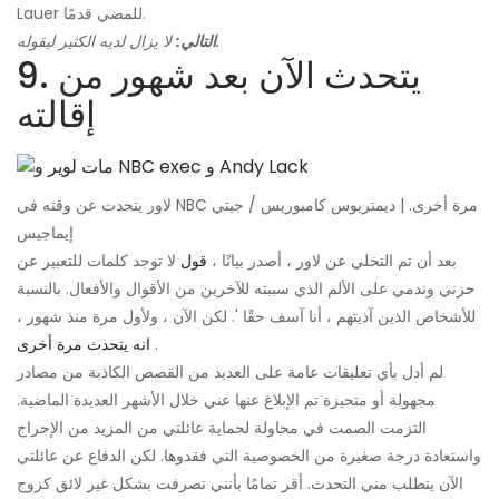
Lauer للمضي قدمًا.
لا يزال لديه الكثير ليقوله.
التالي:
9. يتحدث الآن بعد شهور من
إقالته
لاور يتحدث عن وقته في NBC مرة أخرى. | ديمتريوس كامبوريس / جيتي
إيماجيس
بعد أن تم التخلي عن لاور ، أصدر بيانًا ،
قول
لا توجد كلمات للتعبير عن
حزني وندمي على الألم الذي سببته للآخرين من الأقوال والأفعال. بالنسبة
للأشخاص الذين آذيتهم ، أنا آسف حقًا '. لكن الآن ، ولأول مرة منذ شهور ،
.
انه يتحدث مرة أخرى
لم أدل بأي تعليقات عامة على العديد من القصص الكاذبة من مصادر
مجهولة أو متحيزة تم الإبلاغ عنها عني خلال الأشهر العديدة الماضية.
التزمت الصمت في محاولة لحماية عائلتي من المزيد من الإحراج
واستعادة درجة صغيرة من الخصوصية التي فقدوها. لكن الدفاع عن عائلتي
الآن يتطلب مني التحدث. أقر تمامًا بأنني تصرفت بشكل غير لائق كزوج