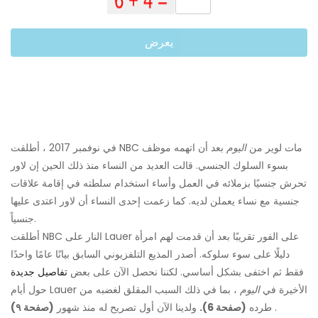
يعرض
في نوفمبر 2017 ، أطلقت NBC مات لوير من
اليوم
بعد أن اتهمه موظف
بسوء السلوك الجنسي. قالت العديد من النساء منذ ذلك الحين إن لاور
تحرش جنسيًا بزملائه في العمل وأساء استخدام سلطته في إقامة علاقات
جنسية مع نساء يعملن لديه. كما زعمت إحدى النساء أن لاور اعتدى عليها
جنسياً.
أطلقت NBC النار على Lauer على الفور تقريبًا بعد أن قدمت لهم امرأة
دليلًا على سوء سلوكه. أصدر المذيع التلفزيوني السابق بيانًا عامًا واحدًا
فقط ثم اختفى بشكل أساسي. لكننا نحصل الآن على بعض
تفاصيل جديدة
حول أيام Lauer الأخيرة في
اليوم
، بما في ذلك السبب المقلق لغضبه من
.
طرده
(صفحة 6).
ولدينا الآن أول تصريح له منذ شهور
(صفحة ٩)