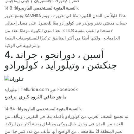
دنفر | كيفورك دجانسيزيان / جيتي إيماجيس
14.8٪
النسبة المئوية لمستخدمي الماريجوانا:
يجمع تقرير SAMHSA عددًا قليلاً من المدن الكبيرة معًا في تقريره ، ويتم
حساب مدينتي دنفر وبولدر في كولورادو معًا للحصول على معدل إجمالي
لاستخدام القنب بنسبة 14.8 ٪. تعد المدن الكبيرة موطنًا لعدد من
الجامعات ، ولكنها أيضًا من أكثر المناطق تركيزًا للمستوصفات الطبية
والترفيهية في الولاية.
4. أسبن ، دورانجو ، جراند
جنكشن ، وتيلورايد ، كولورادو
تيلورايد | Telluride.com عبر Facebook
ما هو صافي الثروة كيري ايرفينغ
14.84٪
النسبة المئوية لمستخدمي الماريجوانا:
تم تجميع النصف الغربي من كولورادو بأكمله معًا في التقرير ، ويتألف من
العديد من المدن في وحول جبال روكي ومناطق ريفية أكثر من الولاية.
تضم المنطقة 21 مقاطعة ، من الواضح أنها تتألف من عدد كبير جدًا من