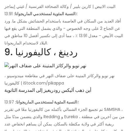
البيت الابيض | كارين بليير / وكالة الصحافة الفرنسية / غيتي إيماجز
13.91٪
النسبة المئوية لمستخدمي الماريجوانا:
أفاد العديد من السكان في العاصمة باستخدام الحشائش بشكل ما. ورد
عن الجناح 2 على وجه الخصوص - والذي يشمل المنطقة التي يقع فيها
البيت الأبيض - معدل 13.91 ٪ ، مما أدى إلى تكسير أفضل 10 مناطق في
البلاد لاستخدام الماريجوانا.
9. ردينغ ، كاليفورنيا
نهر نويو والركائز المتينة على ضفاف النهر في مقاطعة ميندوسينو ،
كاليفورنيا | iStock.com/pikappa
أين ذهب أليكس رودريغيز إلى المدرسة الثانوية
13.97٪
النسبة المئوية لمستخدمي الماريجوانا:
تم تجميع الجزء الشمالي بأكمله من كاليفورنيا معًا في تقرير SAMSHA ،
والذي يتضمن مدنًا مثل Redding و Eureka ، من بين آخرين في منطقة
ريفية أكثر في ولاية مكتظة بالسكان. يمكن أن يساهم انخفاض عدد