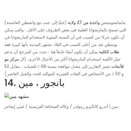
ماساتشوستس
واحدة من 27 ولاية
(جنبًا إلى جنب مع واشنطن العاصمة)
التي تسمح بالماريجوانا الطبية في بعض الظروف على الأقل ، والتي يمكن
أن تكون جزءًا من السبب في أن النسبة المئوية لاستخدام الماريجوانا في
بوسطن تعد من أعلى النسب في البلاد. تشتهر المدينة بأنها كبيرة
عدد
طلاب الكلية
يمكن أن يكون أيضًا عاملاً هنا ، حيث من المرجح أن يدعم
جيل الألفية استخدام الماريجوانا أكثر من الأجيال الأخرى. (ال
مركز بيو
للأبحاث
تشير التقارير إلى معدل موافقة بنسبة 68 ٪ للشباب ، مقابل 52
و 50 ٪ من الأشخاص في الفئات العمرية للمواليد الجدد والجيل العاشر.)
14. بانجور ، مين
مين | أندرو كاباليرو رينولدز / وكالة الصحافة الفرنسية / غيتي إيماجز