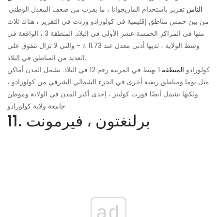
الناس
تقرير باستخدام الماريجوانا ، ما يقرب من ضعف المعدل الوطني.
من بين خمس مناطق إقليمية في كولورادو وردت في التقرير ، هناك ثلاث
منها في المراكز الخمسة عشر الأولى في البلاد. المنطقة 3 ، الواقعة في
وسط الولاية ، لديها أدنى معدل عند 11.73 ٪ - والتي لا تزال تتفوق على
العديد من المناطق في البلاد.
كولورادو
المنطقة 1
يهبط في المرتبة رقم 12 في البلاد. تشمل المدن أماكن
مثل يوما ومناطق ريفية أخرى في الجزء الشمالي الشرقي من كولورادو ،
ولكنها تشمل أيضًا فورت كولينز ، إحدى أكبر المدن في الولاية وموطن
جامعة ولاية كولورادو.
11. برلنغتون ، فيرمونت
ad