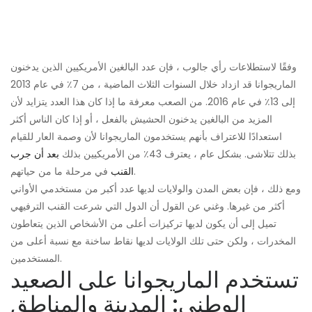
وفقًا لاستطلاعات رأي جالوب ، فإن عدد البالغين الأمريكيين الذين يدخنون
الماريجوانا قد ازداد خلال السنوات الثلاث الماضية ، من 7٪ في عام 2013
إلى 13٪ في عام 2016. من الصعب معرفة ما إذا كان هذا العدد يتزايد لأن
المزيد من البالغين يدخنون الحشيش بالفعل ، أو إذا كان الناس أكثر
استعدادًا للاعتراف بأنهم يستخدمون الماريجوانا لأن وصمة العار للقيام
بذلك تتلاشى. بشكل عام ، يعترف 43٪ من الأمريكيين بذلك
بعد أن جرب
في مرحلة ما من حياتهم.
القنب
ومع ذلك ، فإن بعض المدن والولايات لديها عدد أكبر من مستخدمي الأواني
أكثر من غيرها. وغني عن القول أن الدول التي شرعت القنب الترفيهي
تميل إلى أن يكون لديها تركيزات أعلى من الأشخاص الذين يتعاطون
المخدرات ، ولكن حتى تلك الولايات لديها نقاط ساخنة مع نسبة أعلى من
المستخدمين.
تستخدم الماريجوانا على الصعيد
الوطني: المدينة والمناطق