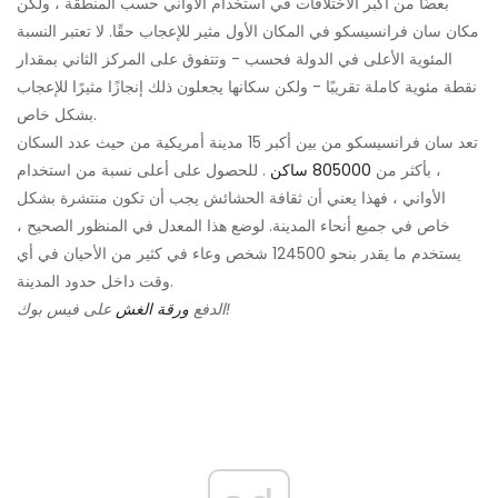
بعضًا من أكبر الاختلافات في استخدام الأواني حسب المنطقة ، ولكن
مكان سان فرانسيسكو في المكان الأول مثير للإعجاب حقًا. لا تعتبر النسبة
المئوية الأعلى في الدولة فحسب - وتتفوق على المركز الثاني بمقدار
نقطة مئوية كاملة تقريبًا - ولكن سكانها يجعلون ذلك إنجازًا مثيرًا للإعجاب
بشكل خاص.
تعد سان فرانسيسكو من بين أكبر 15 مدينة أمريكية من حيث عدد السكان
، بأكثر من
805000 ساكن
. للحصول على أعلى نسبة من استخدام
الأواني ، فهذا يعني أن ثقافة الحشائش يجب أن تكون منتشرة بشكل
خاص في جميع أنحاء المدينة. لوضع هذا المعدل في المنظور الصحيح ،
يستخدم ما يقدر بنحو 124500 شخص وعاء في كثير من الأحيان في أي
وقت داخل حدود المدينة.
على فيس بوك!
الدفع
ورقة الغش