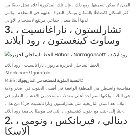
المدن لا يمكن تسميتها. ومع ذلك ، فإن تلك المذكورة أعلاه تمثل بعضًا من
أكثر السكان اكتظاظًا بالسكان ويمكن التعرف عليهم في المنطقة ، والتي
لديها أيضًا معدل جماعي مرتفع لاستخدام الأواني.
3. تشارلستون ، ناراغانسيت ،
وساوث كينغستون ، رود آيلاند
الخط الساحلي لجزيرة هاربور ، ناراغانسيت ، رود آيلاند |
iStock.com/fgarofalo
14.85٪
النسبة المئوية لمستخدمي الماريجوانا:
مقاطعة واشنطن هي المنطقة الواقعة في أقصى الجنوب في أصغر ولاية
في البلاد ، ولكنها تضم ​​أحد أعلى معدلات مستخدمي الأعشاب الضارة في
البلاد. تعد المدن التاريخية مثل تشارلستون وناراغانسيت جزءًا من هذا ،
جنبًا إلى جنب مع جنوب كينغستون ، التي تعد موطنًا لجامعة رود آيلاند.
2. دينالي ، فيربانكس ، ونومي ،
ألاسكا