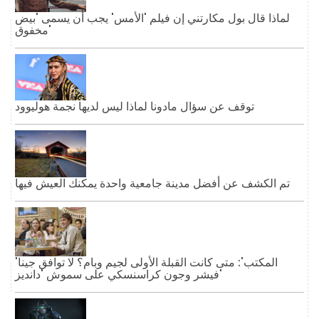
لماذا قال بول مكارتني إن فيلم 'الأمس' يجب أن يسمى 'بيض
مخفوق'
توقف عن سؤال مادونا لماذا ليس لديها نجمة هوليوود
تم الكشف عن أفضل مدينة جامعية واحدة يمكنك العيش فيها
'المكتب': متى كانت القبلة الأولى لجيم وبام؟ لا توافق جينا
فيشر وجون كراسنسكي على سموش 'دانديز'