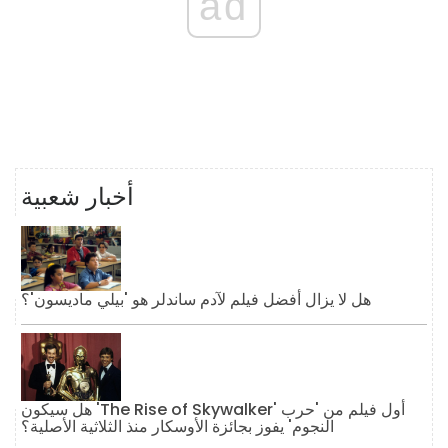
ad
أخبار شعبية
هل لا يزال أفضل فيلم لآدم ساندلر هو 'بيلي ماديسون'؟
هل سيكون 'The Rise of Skywalker' أول فيلم من 'حرب
النجوم' يفوز بجائزة الأوسكار منذ الثلاثية الأصلية؟