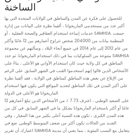
الساخنة
للحصول على فكرة عن المدن والمناطق في الولايات المتحدة التي بها
أكبر عدد من مستخدمي الماريجوانا ، ألقينا نظرة على البيانات من إدارة
خدمات إساءة استخدام العقاقير والصحة العقلية ، أو SAMHSA. جمعت
المنظمة بيانات من 204000 شخص تتراوح أعمارهم بين 12 عامًا وأكثر
من عام 2012 إلى عام 2014 في جميع أنحاء البلاد ، وسألتهم عن مجموعة
متنوعة من السلوكيات بما في ذلك استخدام الماريجوانا. ثم حدد SAMHSA
المناطق في كل ولاية حيث كان استخدام الأواني هو الأعلى ، بناءً على
الأشخاص الذين قالوا إنهم استخدموا القنب في الشهر السابق. على الرغم
من الإبلاغ عن بعض هذه المناطق كمناطق في الولاية ، فقد ألقينا نظرة
على أكبر المدن في تلك المناطق لتحديد المواقع التي يكون فيها استخدام
الماريجوانا هو الأعلى في الدولة.
على الصعيد الوطني ، اعترف 7.73 ٪ من الأشخاص الذين تبلغ أعمارهم 12
عامًا أو أكثر باستخدام الماريجوانا بشكل ما في الشهر السابق. في كل من
هذه المدن الكبرى ، تكون هذه النسبة أعلى بكثير من هذا المعيار ، وفي
العديد من الحالات تكون أكثر من ضعف المتوسط ​​الوطني. ضع في
اعتبارك أن تقرير SAMHSA يتعامل مع النسب المئوية ، مما يعني أن مدينة