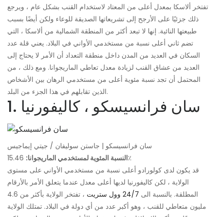
تفتخر ألاسكا بمعدل أعلى من المعتاد لاستخدام القنب بشكل عام ، ويرجع
ذلك جزئيًا على الأرجح إلى تشريعاتها الصديقة للوعاء ولكن أيضًا بسبب
طبيعتها النائية. إنها لا تبعد أكثر من المنطقة الشمالية من ألاسكا ، التي
تضم ثاني أعلى نسبة من مستخدمي الأواني في البلاد. يعني قلة عدد
السكان في العديد من المدن داخل منطقة التعداد أن الأمر لا يحتاج إلى
العديد من عشاق القنب لزيادة معدل تعاطي الماريجوانا. ومع ذلك ، من
المحتمل أن تجد نسبة مئوية أعلى من مستخدمي الرهان بين الأشخاص
الذين تقابلهم في هذا الجزء من البلد.
1. سان فرانسيسكو ، كاليفورنيا
سان فرانسيسكو | جاستن سوليفان / جيتي إيماجيس
15.46٪
النسبة المئوية لمستخدمي الماريجوانا:
قد يكون لدى كولورادو أعلى نسبة من مستخدمي الأواني على مستوى
الولاية ، لكن كاليفورنيا لديها أعلى معدل عندما يتعلق الأمر بالأرقام
المطلقة. بالنسبة الى
24/7 وول ستريت
، تفتخر الولاية بأكثر من 4.6
مليون متعاطي للقنب ، وهو أكبر عدد من أي دولة في البلاد. تمتلك الولاية