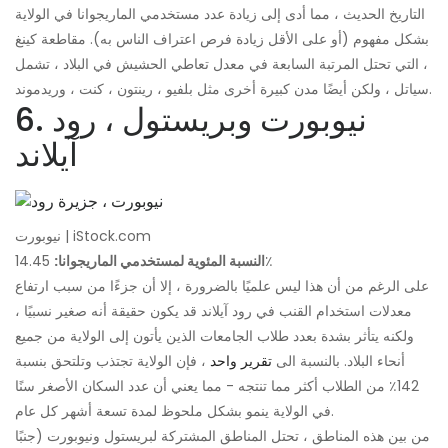
التاريخ الحديث ، مما أدى إلى زيادة عدد مستخدمي الماريجوانا في الولاية
بشكل مفهوم (أو على الأقل زيادة فرص اعتراف الناس به). مقاطعة كينغ
، التي تحتل المرتبة السابعة في معدل تعاطي الحشيش في البلاد ، تشمل
سياتل ، ولكن أيضًا مدن كبيرة أخرى مثل بلفيو ، رينتون ، كنت ، وريدموند.
6. نيوبورت وبريستول ، رود
آيلاند
نيوبورت | iStock.com
14.45٪
النسبة المئوية لمستخدمي الماريجوانا:
على الرغم من أن هذا ليس علميًا بالضرورة ، إلا أن جزءًا من سبب ارتفاع
معدلات استخدام القنب في رود آيلاند قد يكون حقيقة أنه صغير نسبيًا ،
ولكنه يتأثر بشدة بعدد طلاب الجامعات الذين يأتون إلى الولاية من جميع
أنحاء البلاد. بالنسبة الى
تقرير واحد
، فإن الولاية تجتذب وتلتحق بنسبة
142٪ من الطلاب أكثر مما تنتجه - مما يعني أن عدد السكان الأصغر سنًا
في الولاية ينمو بشكل ملحوظ لمدة تسعة أشهر كل عام.
من بين هذه المناطق ، تحتل المناطق المشتركة لبريستول ونيوبورت (جنبًا