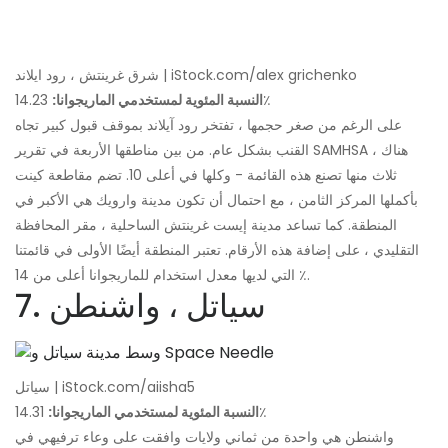
شرق غرينتش ، رود ايلاند | iStock.com/alex grichenko
14.23٪
النسبة المئوية لمستخدمي الماريجوانا:
على الرغم من صغر حجمها ، تفتخر رود آيلاند بموقف قبول كبير تجاه
القنب بشكل عام. من بين مناطقها الأربعة في تقرير SAMHSA ، هناك
ثلاث منها تصنع هذه القائمة - وكلها في أعلى 10. تضم مقاطعة كينت
بأكملها المركز الثامن ، مع احتمال أن تكون مدينة وارويك هي الأكبر في
المنطقة. كما تساعد مدينة إيست غرينتش الساحلية ، مقر المحافظة
التقليدي ، على إضافة هذه الأرقام. تعتبر المنطقة أيضًا الأولى في قائمتنا
التي لديها معدل استخدام للماريجوانا أعلى من 14 ٪.
7. سياتل ، واشنطن
سياتل | iStock.com/aiisha5
14.31٪
النسبة المئوية لمستخدمي الماريجوانا:
واشنطن هي واحدة من ثماني ولايات وافقت على وعاء ترفيهي في