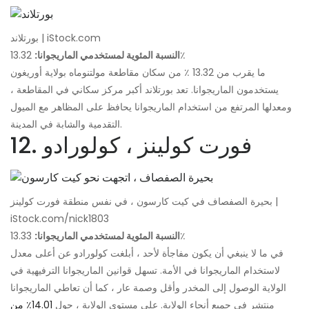
بورتلاند | iStock.com
13.32٪
النسبة المئوية لمستخدمي الماريجوانا:
ما يقرب من 13.32 ٪ من سكان مقاطعة مولتنوماه بولاية أوريغون
يستخدمون الماريجوانا. تعد بورتلاند أكبر مركز سكاني في المقاطعة ،
ومعدلها المرتفع من استخدام الماريجوانا يحافظ على المظاهر مع الميول
التقدمية والشابة في المدينة.
12. فورت كولينز ، كولورادو
بحيرة الصفصاف في كيت كارسون ، في نفس منطقة فورت كولينز |
iStock.com/nick1803
13.33٪
النسبة المئوية لمستخدمي الماريجوانا:
في ما لا ينبغي أن يكون مفاجأة لأحد ، أبلغت كولورادو عن أعلى معدل
لاستخدام الماريجوانا في الأمة. تسهل قوانين الماريجوانا الترفيهية في
الولاية الوصول إلى المخدر وأقل وصمة عار ، كما أن تعاطي الماريجوانا
منتشر في جميع أنحاء الولاية. على مستوى الولاية ، حول
14.01٪ من