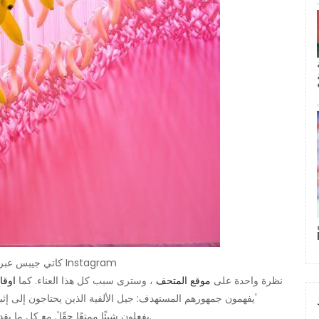
تم تصميم متحف الآيس كريم أساسًا لصور Instagram. | كاتي جيبس ​​عبر Instagram
نظرة واحدة على
موقع المتحف
، وسترى سبب كل هذا العناء. كما
اوقا
'يفهمون جمهورهم المستهدف: جيل الألفية الذين يحتاجون إلى إثب
يفعلون شيئًا ممتعًا حقًا'. مع كل ما يقدمه المتحف ، نقول إن المبدعين كانوا على الطريق الصحيح.