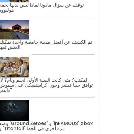
توقف عن سؤال مادونا لماذا ليس لديها نجمة
هوليوود
تم الكشف عن أفضل مدينة جامعية واحدة يمكنك
العيش فيها
'المكتب': مت
توافق جينا فيشر وجون كراسنسكي على سموش
'دانديز'
وضع 'Ground Zeroes' و 'AMOUS' Xbox
و 'Titanfall' مرة أخرى في الخط