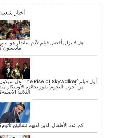
أخبار شعبية
هل لا يزال أفضل فيلم لآدم ساندلر هو 'بيلي
ماديسون'؟
هل سيكون 'The Rise of Skywalker' أول فيل
من 'حرب النجوم' يفوز بجائزة الأوسكار منذ
الثلاثية الأصلية؟
كم عدد الأطفال الذين لديهم تشانينج تاتوم؟