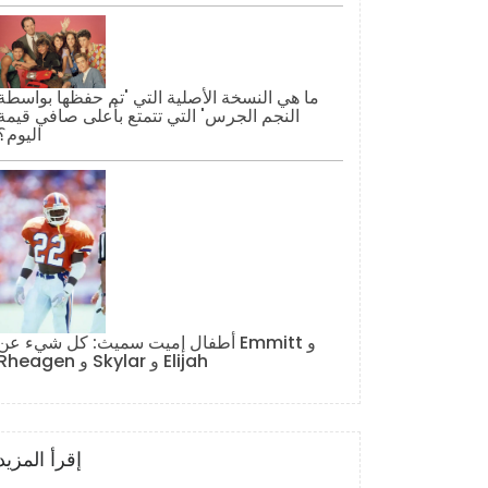
ما هي النسخة الأصلية التي 'تم حفظها بواسطة
النجم الجرس' التي تتمتع بأعلى صافي قيمة
اليوم؟
أطفال إميت سميث: كل شيء عن Emmitt و
Rheagen و Skylar و Elijah
إقرأ المزيد