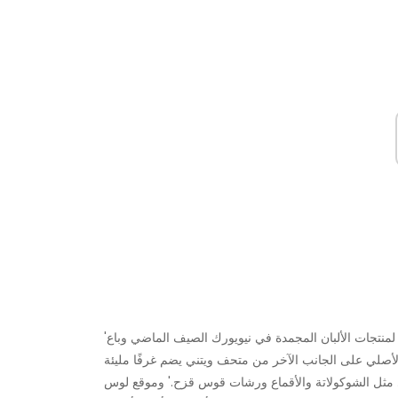
'افتتح العمل الفني الشهير بجنون / ملعب الأطفال الكبار / ضريح لمنتجات الألبان المجمدة في نيويورك الصيف الماضي وباع
لأصلي على الجانب الآخر من متحف ويتني يضم غرفًا مليئة
ى مثل الشوكولاتة والأقماع ورشات قوس قزح.' وموقع لوس