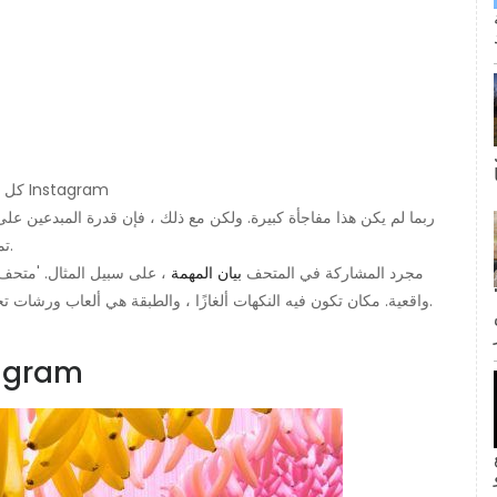
كل شيء عن المتعة في متحف الآيس كريم. | كاتي جيبس ​​عبر Instagram
ربما لم يكن هذا مفاجأة كبيرة. ولكن مع ذلك ، فإن قدرة المبدعين عل
تمكن المتحف بطريقة ما من نقل كل عميل إلى وقت أبسط.
مجرد المشاركة في المتحف
بيان المهمة
، على سبيل المثال. 'متحف 
ى كانت القبلة الأولى لجيم وبام؟ لا
واقعية. مكان تكون فيه النكهات ألغازًا ، والطبقة هي ألعاب ورشات تجعل العالم مكانًا أفضل '. نعم ، يبدو الأمر ساحرًا بالنسبة لنا.
2. المتحف هو حلم 
inF