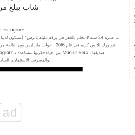
3. شاب يبلغ من العمر 24 عا
الخيال حقا ليس له حدود في هذا المتحف. | كاتي جيبس ​​عبر Instagram
ما عمره 24 سنة
لا
تحلم بالقفز في بركة مليئة بالرش؟ (سيكون لدينا ا
والمصرفي الاستثماري السابق. معًا ، أنشأوا أرضًا تشبه الحلم على غرار أرض ويلي ونكا.
ad