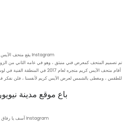
يقع متحف الآيس كريم في الحي الفني في لوس أنجلوس. | كاتي جيبس ​​عبر Instagram
تم تصميم المتحف كمعرض فني منبثق ، وهو في عامه الثاني من الزوا
أقام متحف الآيس كريم متجره لعام 2017
للطقس ، ومغطى بالشمس لعرض الآيس كريم لأنفسنا ، فلن نفكر ف
5. باع موقع مدينة نيويورك 30000 تذكرة في 
آسف يا رفاق ، الاتصال للحصول على التذاكر لن يعمل. | كاتي جيبس ​​عبر Instagram