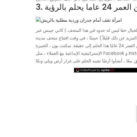
ما يحلم بالرؤية
لمزيد عن ذلك قليلاً.) حسنًا ، في وقت افتتاح متحف مدينة
نيويورك للآيس كريم في عام 2016 ، حولت ماريليس بون البالغة من العمر 24 عامًا هذا الحلم إلى حقيقة. تمكنت بون ، الخبيرة
الإستراتيجية الإبداعية مع العملاء ، مثل Facebook و Instagram ، من إحياء فكرتها بمساعدة Manish Vora ، صديقها