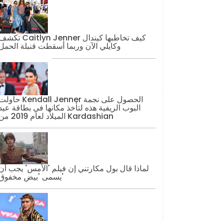
تكشف Caitlyn Jenner كيف تخاطبها كيند
وكايلي الآن وربما أسقطت قنبلة الحمل
حاولت Kendall Jenner الحصول على نج
البوب ​​الريفية هذه لتأخذ مكانها في بطاقة عيد
الميلاد لعام 2019 من Kardashian
لماذا قال بول مكارتني إن فيلم 'الأمس' يجب أن
يسمى 'بيض مخفوق'