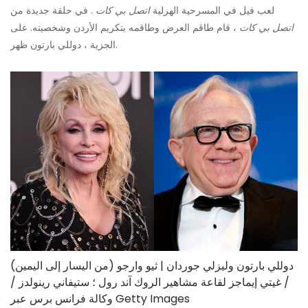
لعب فيل في المسرحية الهزلية
اتصل بي كات
. في حلقة جديدة من
اتصل بي كات
، قام طاقم العرض وطاقمه بتكريم الأردن وشخصيته. على
الجزية ، دوللي بارتون ظهر.
(من اليسار إلى اليمين) دوللي بارتون وليزلي جوردان | ثيو وارجو
/ غيتي إيماجز لقاعة مشاهير الروك آند رول ؛ ستيفاني رينولدز /
وكالة فرانس برس عبر Getty Images