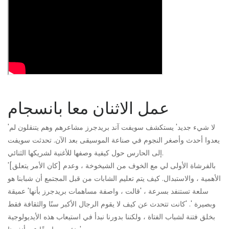
عمل الاثنان معا بانسجام
'لا شيء جديد' يستكشف سويفت آند بريدجرز مشاعرهم وهم يتنقلون لم
يعدوا أحدث وأصغر النجوم في صناعة الموسيقى بعد الآن. تحدثت سويفت
إلى الحارس حول كيفية وصفها للأغنية لشريكها الثنائي.
'[كان الأمر يتعلق] بالفرشاة الأولى لي مع الخوف من الشيخوخة ، وعدم
الأهمية ، والاستبدال. كيف يتم تعليم الشابات من قبل المجتمع أن شبابنا هو
سلعة تستنفد بسرعة ، 'قالت ، واصفة مساهمات بريدجرز بأنها' عميقة
وبصيرة '. 'كانت تتحدث عن كيف لا يقوم الرجال الأكبر سنًا والثقافة فقط
بخلق فتنة لشباب الفتاة ، ولكننا بدورنا نبدأ في استيعاب هذه الأيديولوجية