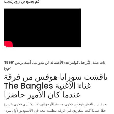
كم يصنع بن زوبريست
ذات صلة:
غيَّر فيل كولينز هذه الأغنية لذا لن تبدو مثل أغنية برنس '1999'
كثيرًا
ناقشت سوزانا هوفس من فرقة
The Bangles غناء الأغنية
عندما كان الأمير حاضرًا
بعد ذلك ، ناقش هوفس ذكرى محببة للأرجواني. قالت: 'لدي ذكرى عزيزة
حقًا عندما كنت بمفردي في غرفة مظلمة معه في الاستوديو لأول مرة'.