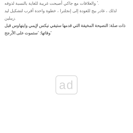
والعلاقات مع جاكي أصبحت غريبة للغاية بالنسبة لذوقه '.
لذلك ، غادر بيج للعودة إلى إنجلترا ، خطوة واحدة أقرب لتشكيل ليد
زيبلين.
ذات صلة: النصيحة المخيفة التي قدمها ستيفي نيكس لإيمي واينهاوس قبل
وفاتها: 'ستموت على الأرجح'
ad