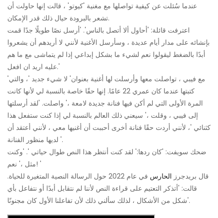
عندما سُئلت عن كيفية تواصلها مع مغنية 'كيوتو' ، قالت إنها حاولت أن
تشعر بالبرودة حيال ذلك قدر الإمكان.
اعترفت قائلة: 'أحاول ألا أتصل بالناس'. 'أرسل نصًا طويلًا جدًا قمت
بإنشائه على مدار أيام عديدة ، وسأرسل الأغنية لأنني لا أريدهم أن يشعروا
أبدًا بالضغط ليقولوا نعم لشيء ما بشكل إبداعي إذا لم يتماشى مع ما هم
عليه اريد ان افعل.'
'مع فيبي ، تواصلت معها وأرسلت لها أغنية بعنوان' لا شيء جديد '، والتي
كتبتها عندما كان عمري 22 عامًا. إنها حقًا خاصة بالنسبة لي لأنها كانت
المرة الأولى التي لم أكن فيها فنانة جديدة لامعة ،' واصلت. 'لقد أرسلتها
إلى فيبي ، وقلت ،' سيعني ذلك العالم بالنسبة لي إذا كنت ستفعل هذا
كثنائي '، لأنني أردت حقًا فنانة أخرى أحببت أن أغنيها معي ، لأنني أعتقد أن
لديها منظور الفنانة '.
ضحك سويفت: 'كان ردها:' لقد كنت أنتظر هذا النص طوال حياتي '. 'وكنت
مثل ،' نعم! '
قال بريدجرز
الحارس
في عام 2022 حول الرسالة النصية المتغيرة للحياة.
قالت: 'أتذكر التعتيم على قراءة النص لأننا لم نتقابل أبدًا أو نتفاعل بأي
شكل من الأشكال ، لذلك سألني ذلك لأن تفاعلنا الأول كان مجنونًا'.