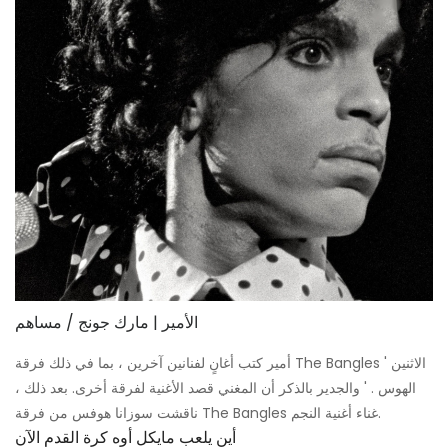
الأمير | مارك جونج / مساهم
أمير كتب أغانٍ لفنانين آخرين ، بما في ذلك فرقة The Bangles ' الاثنين
الهوس . ' والجدير بالذكر أن المغني قصد الأغنية لفرقة أخرى. بعد ذلك ،
ناقشت سوزانا هوفس من فرقة The Bangles غناء أغنية النجم.
أين يلعب مايكل أوه كرة القدم الآن