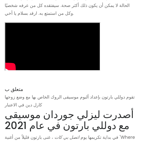
الحالة لا يمكن أن يكون ذلك أكثر صحة. سيفتقده كل من عرفه شخصيًا
وكل من استمتع به. ارقد بسلام يا أخي.
متعلق ب
تقوم دوللي بارتون بإعداد ألبوم موسيقى الروك الخاص بها مع وضع زوجها
كارل دين في الاعتبار
أصدرت ليزلي جوردان موسيقى
مع دوللي بارتون في عام 2021
في بداية تكريمها يوم
اتصل بي كات
، غنى بارتون قليلاً من أغنية 'Where