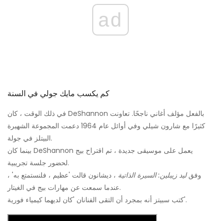
ad
كم يكسب مايك جولي في السنة
في ذلك الوقت ، كان DeShannon بالفعل مؤلف أغاني ناجحًا. تعاونت
كثيرًا مع شارون شيلي وفي أوائل عام 1964 دعمت المجموعة الشهيرة
البيتلز في جولة.
بينما كان DeShannon يعمل على موسيقى جديدة ، تم اقتراح بيج
لحضور جلسة تجريبية.
وفق
ليد زيبلين: السيرة الذاتية
، ديشانون قالت 'عظيم ، فلنستمتع به' ،
عندما سمعت عن مهارات بيج في الغيتار.
كتب سبيتز أنه بمجرد أن التقى الفنانان 'كان لديهما كيمياء فورية'.