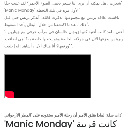
'شعرت ، هل يمكنه أن يرى أننا نشعر بحمى الضوء الأحمر؟ لقد غنيت حقًا
'Manic Monday' لأول مرة في تلك اللحظة '.
ناقشت علاقة برنس مع مجموعتها. تذكرت قائلة: 'أتذكر برنس حتى قبل
ذلك ، عندما اكتشفنا من خلال' البطل يأخذ السقوط '.
'أعني ، لقد كانت أغنية كتبها زوجان جالسان في مرآب حرفي مع جيتارين ،
وبرينس يعزفها الآن في جولاته الخاصة وهو يجعلها خاصة به؟' هي اضافت.
'ورفعها؟ أنا هناك الآن ، أشاهد [له] يلعب '.
لماذا يقلق الأمير أن رحلة الأمير ستقوده على 'المطر الأرجواني'
ذات صلة:
'Manic Monday' كانت قريبة