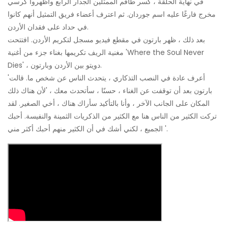
في نهاية الحلقة ، كسر طاقم الممثلين الجدار الرابع وأظهروا كرسي
مخرج فارغًا عليه اسم جوردان. ثم اعترف أعضاء فريق التمثيل أنهم كانوا
في حداد على فقدان الأردن.
بعد ذلك ، ظهر بارتون في مقطع فيديو مسجل لتكريم الأردن. افتتحت
مغنية الريف تكريمها بغناء جزء من أغنية 'Where the Soul Never
Dies' ، دويتو بين الأردن وبارتون.
'أعرف عادة في النصب التذكاري ، يتحدث الناس عن شخص ما. قالت
بارتون بعد أن توقفت عن الغناء ، حسنًا ، سأتحدث معك ، 'لأن هناك ذلك
المكان على الجانب الآخر ، وأنا بالتأكيد سأراك هناك ، أخي الصغير. لقد
تركت الكثير من الناس هنا مع الكثير من الذكريات الثمينة والنفيسة. أحبك
الجميع ، لكني أشك في أن الكثير منهم أحبك أكثر مني '.