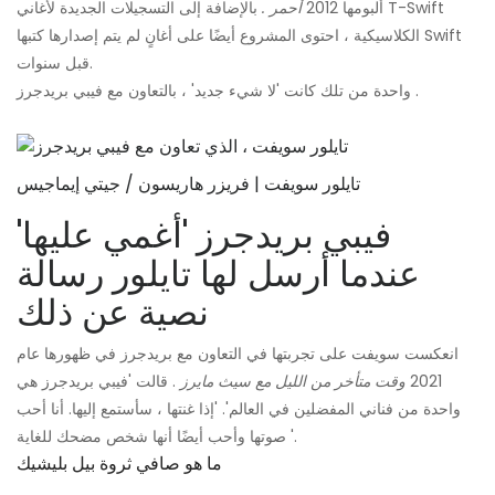
ألبومها 2012
أحمر
.
بالإضافة إلى التسجيلات الجديدة لأغاني T-Swift
الكلاسيكية ، احتوى المشروع أيضًا على أغانٍ لم يتم إصدارها كتبها Swift
قبل سنوات.
واحدة من تلك كانت 'لا شيء جديد' ، بالتعاون مع فيبي بريدجرز .
تايلور سويفت | فريزر هاريسون / جيتي إيماجيس
فيبي بريدجرز 'أغمي عليها'
عندما أرسل لها تايلور رسالة
نصية عن ذلك
انعكست سويفت على تجربتها في التعاون مع بريدجرز في ظهورها عام
2021
وقت متأخر من الليل مع سيث مايرز
. قالت 'فيبي بريدجرز هي
واحدة من فناني المفضلين في العالم'. 'إذا غنتها ، سأستمع إليها. أنا أحب
صوتها وأحب أيضًا أنها شخص مضحك للغاية '.
ما هو صافي ثروة بيل بليشيك