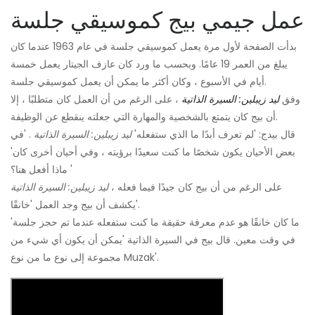
عمل جيمي بيج كموسيقي جلسة
بدأت الصفحة لأول مرة يعمل كموسيقي جلسة في عام 1963 عندما كان
يبلغ من العمر 19 عامًا. وبحسب ما ورد كان عازف الجيتار يعمل خمسة
أيام في الأسبوع ، وكان أكثر ما يمكن أن يعمل كموسيقي جلسة.
وفق
ليد زيبلين: السيرة الذاتية
، على الرغم من أن العمل كان متطلبًا ، إلا
أن بيج كان يتمتع بالشخصية والمهارة التي جعلته ينقطع عن الوظيفة.
قال بيدج: 'لم تعرف أبدًا ما الذي ستفعله'
ليد زيبلين: السيرة الذاتية
. 'في
بعض الأحيان يكون شخصًا ما كنت سعيدًا برؤيته ، وفي أحيان أخرى كان'
ماذا أفعل هنا؟ '
على الرغم من أن بيج كان جيدًا فيما فعله ،
ليد زيبلين: السيرة الذاتية
يكشف أن بيج وجد العمل 'خانقًا'.
'ما كان خانقًا هو عدم معرفة حقيقة ما كنت ستفعله عندما تم حجز جلسة
في وقت معين. قال بيج في السيرة الذاتية 'يمكن أن يكون أي شيء من
مجموعة إلى نوع ما من نوع Muzak'.