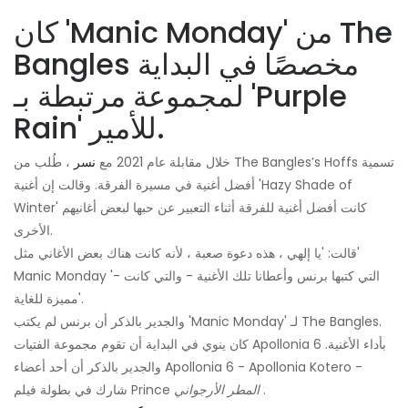
كان 'Manic Monday' من The
Bangles مخصصًا في البداية
لمجموعة مرتبطة بـ 'Purple
Rain' للأمير.
خلال مقابلة عام 2021 مع
نسر
، طُلب من The Bangles’s Hoffs تسمية
أفضل أغنية في مسيرة الفرقة. وقالت إن أغنية 'Hazy Shade of
Winter' كانت أفضل أغنية للفرقة أثناء التعبير عن حبها لبعض أغانيهم
الأخرى.
قالت: 'يا إلهي ، هذه دعوة صعبة ، لأنه كانت هناك بعض الأغاني مثل'
Manic Monday '- التي كتبها برنس وأعطانا تلك الأغنية - والتي كانت
مميزة للغاية'.
والجدير بالذكر أن برنس لم يكتب 'Manic Monday' لـ The Bangles.
كان ينوي في البداية أن تقوم مجموعة الفتيات Apollonia 6 بأداء الأغنية.
والجدير بالذكر أن أحد أعضاء Apollonia 6 - Apollonia Kotero -
.
المطر الأرجواني
شارك في بطولة فيلم Prince