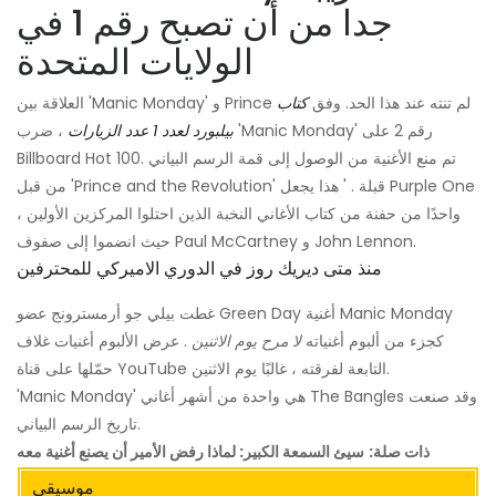
جدا من أن تصبح رقم 1 في
الولايات المتحدة
العلاقة بين 'Manic Monday' و Prince لم تنته عند هذا الحد. وفق
كتاب
بيلبورد لعدد 1 عدد الزيارات
، ضرب 'Manic Monday' رقم 2 على
Billboard Hot 100. تم منع الأغنية من الوصول إلى قمة الرسم البياني
من قبل 'Prince and the Revolution' قبلة . ' هذا يجعل Purple One
واحدًا من حفنة من كتاب الأغاني النخبة الذين احتلوا المركزين الأولين ،
حيث انضموا إلى صفوف Paul McCartney و John Lennon.
منذ متى ديريك روز في الدوري الاميركي للمحترفين
غطت بيلي جو أرمسترونج عضو Green Day أغنية Manic Monday
كجزء من ألبوم أغنياته
لا مرح يوم الاثنين
. عرض الألبوم أغنيات غلاف
حمّلها على قناة YouTube التابعة لفرقته ، غالبًا يوم الاثنين.
'Manic Monday' هي واحدة من أشهر أغاني The Bangles وقد صنعت
تاريخ الرسم البياني.
ذات صلة:
سيئ السمعة الكبير: لماذا رفض الأمير أن يصنع أغنية معه
موسيقى