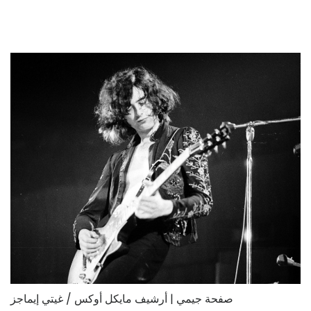
صفحة جيمي | أرشيف مايكل أوكس / غيتي إيماجز