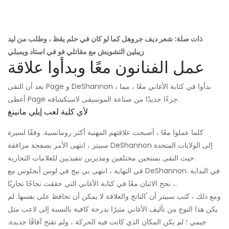
ذات صلة: شعر ديف جروهل كما لو كان في حلم يقظ ، وطلب من ليد
زيبلين التشويش مع مقاتلي فو في استاد ويمبلي
عمل الفنانون معًا وبدأوا علاقة
بعد أن التقى Page و DeShannon ، بدأوا في كتابة الأغاني معًا ، مما
أعطى Page جزءًا جديدًا من صناعة الموسيقى لاستكشافه.
لأي كلية لعب إيلي مانينغ
كلما عملوا معًا ، أصبحت علاقتهم المهنية أكثر رومانسية. وفقًا لسيرة
سبيتز ، انتهى الأمر بصفحة مرافقة DeShannon إلى الولايات المتحدة
حيث التقى بمنتجين مختلفين ومديرين تنفيذيين للعلامات التجارية.
في النهاية ، انتهى بي بيج في لوس أنجلوس مع DeShannon. في البداية
، نجح الاثنان معًا في كتابة الأغاني التي حققت نجاحًا تجاريًا.
ومع ذلك ، كتب سبيتز أن 'الناتج والعلاقة لا يمكن أن تحافظ على نفسها. لم
يكن هذا النوع من تأليف الأغاني مثيرًا بدرجة كافية بالنسبة إلى لاعب مثل
جيمي ؛ لم يكن المكان الذي كانت فيه الحركة ، ولم تفتح آفاقًا جديدة.