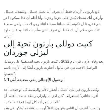
تابع بارتون ، 'أريدك فقط أن تعرف أننا نحبك جميعًا ، ونفتقدك جميعًا ،
وأراهن أنك تضحك كثيرًا على حزننا وحزننا. وأنا أعلم أن هذا سيكون آخر
شيء تريدنا أن نكونه. لقد جعلتنا سعداء أثناء وجودك هنا ، ونحن سعداء
لأنك في سلام. أريدك فقط أن تعرف أنني سأحبك دائمًا. وداعا يا حلوة
ليزلي '.
كتبت دوللي بارتون تحية إلى
ليزلي جوردان
بعد وفاة الأردن في عام 2022 ، كتبت بارتون تحية لصديقتها على وسائل
التواصل الاجتماعي. في بيانها ، أشارت بارتون أيضًا إلى الأردن باسم
'شقيقها'.
Nfl الوصول الإجمالي يلقي مضيفة أنثى
وكتب بارتون في بيان 'حسنًا ، أشعر بالألم والصدمة كما لو فقدت أحد
أفراد عائلتي'
انستغرام
. 'كان لدي أنا وليزلي رابطة خاصة ، أعتقد أن
العالم شعر أنه كان لهما علاقة خاصة به.'
وتابعت: 'أعرف أن الناس يقولون دائمًا' أوه ، سنفتقدهم 'ولكن في هذه