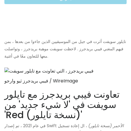
تايلور سويفت أثرت في جيل من الموسيقيين الذين جاءوا من بعدها ، بمن
فيهم المغني فيبي بريدجرز . لاحظت سويفت موهبة بريدجرز ، وتواصلت
معها للتعاون معًا في أغنية.
فيبي بريدجرز ثيو وارجو / WireImage
تعاونت فيبي بريدجرز مع تايلور
سويفت في 'لا شيء جديد' من
'Red (نسخة تايلور)'
الأحمر (نسخة تايلور)
، ال إعادة تسجيل
في عام 2021 ، تم إصدار Swift