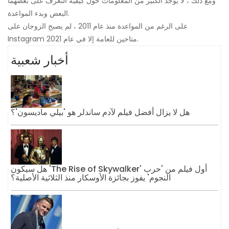
ومع ذلك ، لا يوجد الكثير من المعلومات حول كيفية التعرف على بعضهما
البعض وبدء المواعدة.
على الرغم من المواعدة منذ عام 2011 ، لم يصبح الزوجان على
Instagram متاحين للعامة إلا في عام 2021.
أخبار شعبية
هل لا يزال أفضل فيلم لآدم ساندلر هو 'بيلي ماديسون'؟
هل سيكون 'The Rise of Skywalker' أول فيلم من 'حرب
النجوم' يفوز بجائزة الأوسكار منذ الثلاثية الأصلية؟