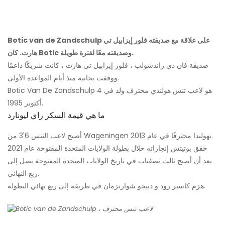
Botic van de Zandschulp على علاقة مع صديقته فلور إيزابيل تي
هارت. كان Botic وصديقته معًا لفترة طويلة.
صديقة فان دي زاندشولب ، فلور إيزابيل تي هارت ، كانت شريكًا داعمًا
ووقفت بجانبه منذ أيام المواعدة الأولى.
Botic Van De Zandschulp هو لاعب تنس هولندي محترف ولد في 4
أكتوبر 1995.
ما هي قيمة السكر راي ليونارد
أصبح لاعب التنس 6'3 من Wageningen بهولندا محترفًا في عام 2013.
حقق بوتيتش إنجازاته خلال بطولة الولايات المتحدة المفتوحة عام 2021
بعد أن أصبح ثالث تصفيات في تاريخ الولايات المتحدة المفتوحة يصل إلى
ربع النهائي.
هزم كاسبر رود و دييجو شوارتزمان في طريقه إلى ربع نهائي البطولة.