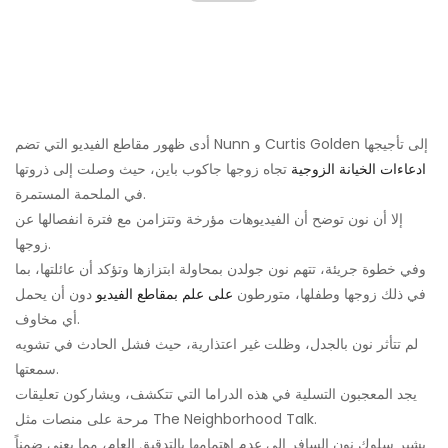
أدى ظهور مقاطع الفيديو التي تضم Nunn و Curtis Golden إلى تأجيجها
ادعاءات الخيانة الزوجية
تجاه زوجها جاكوب باين، حيث وصلت إلى ذروتها
في الملحمة المستمرة.
إلا أن نون توضح أن الفيديوهات مؤرخة وتتزامن مع فترة انفصالها عن
زوجها.
وفي خطوة جريئة، تتهم نون جولدن بمحاولة ابتزازها وتؤكد أن عائلتها، بما
في ذلك زوجها وطفلها، متورطون
على علم بمقاطع الفيديو
دون أن يحمل
أي مخاوف.
لم تتأثر نون بالجدل، وظلت غير اعتذارية، حيث فشل الحادث في تشويه
سمعتها.
يجد المعجبون التسلية في هذه الدراما التي تتكشف، ويشاركون تعليقات
مرحة على منصات مثل The Neighborhood Talk.
يشير سلوك نون السافر إلى عدم اهتمامها بالتدقيق العام، مما يعني ضمناً