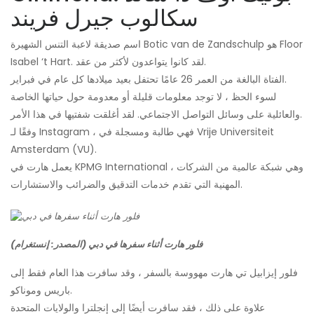
سكالوب جيرل فريند
اسم صديقة لاعبة التنس الشهيرة Botic van de Zandschulp هو Floor
Isabel ‘t Hart. لقد كانوا يتواعدون لأكثر من عقد.
الفتاة البالغة من العمر 26 عامًا تحتفل بعيد ميلادها كل عام في فبراير.
لسوء الحظ ، لا توجد معلومات قليلة أو معدومة حول حياتها الخاصة
والعائلية على وسائل التواصل الاجتماعي. لقد أغلقت شفتيها في هذا الأمر.
وفقًا لـ Instagram ، فهي طالبة ومسجلة في Vrije Universiteit
Amsterdam (VU).
يعمل هارت في KPMG International ، وهي شبكة عالمية من الشركات
المهنية التي تقدم خدمات التدقيق والضرائب والاستشارات.
فلور هارت أثناء سفرها في دبي (المصدر: إنستغرام)
فلور إيزابيل تي هارت مهووسة بالسفر ، وقد سافرت هذا العام فقط إلى
باريس وموناكو.
علاوة على ذلك ، فقد سافرت أيضًا إلى إنجلترا والولايات المتحدة