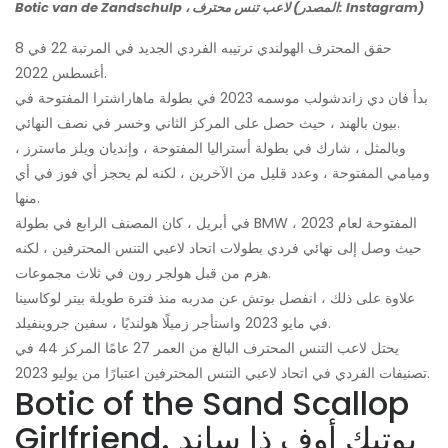
Botic van de Zandschulp ، لاعب تنس محترف (المصدر: Instagram)
حقق المحترف الهولندي ترتيبه الفردي الجديد في المرتبة 22 في 8
أغسطس 2022.
بدأ فان دي زاندشولب موسمه 2023 في بطولة ماهاراشترا المفتوحة في
بيون بالهند ، حيث حصل على المركز الثاني وخسر في نصف النهائي.
وبالمثل ، شارك في بطولة أستراليا المفتوحة ، وإنديان ويلز ماسترز ،
وميامي المفتوحة ، وعدد قليل من الآخرين ، لكنه لم يحجز أي فوز في أي
منها.
في أبريل ، كان المصنف الرابع في بطولة BMW المفتوحة لعام 2023 ،
حيث وصل إلى نهائي فردي بطولات اتحاد لاعبي التنس المحترفين ، لكنه
هزم من قبل هولجر رون في ثلاث مجموعات.
علاوة على ذلك ، انفصل بوتش عن مدربه منذ فترة طويلة بيتر لوكاسينا
في مايو 2023 واستأجر زميلًا هولنديًا ، سفين جروينفيلد.
يحتل لاعب التنس المحترف البالغ من العمر 27 عامًا المركز 44 في
تصنيفات الفردي في اتحاد لاعبي التنس المحترفين اعتبارًا من يوليو 2023.
Botic of the Sand Scallop
Girlfriend. بوتيك أوف ذا ساند