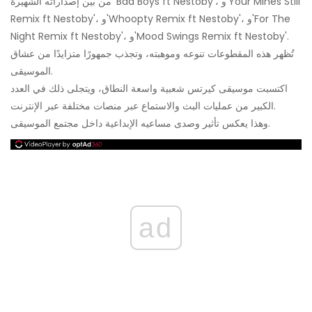
من بين إصداراته الشهيرة 'Bad Boys ft Nestoby'، و'Your Mines Still
Remix ft Nestoby'، و'Whoopty Remix ft Nestoby'، و'For The
Night Remix ft Nestoby'، و'Mood Swings Remix ft Nestoby'.
تُظهر هذه المقطوعات تنوعه وموهبته، وتجذب جمهورًا متزايدًا من عشاق
الموسيقى.
اكتسبت موسيقى كيرتس شعبية واسعة النطاق، ويتجلى ذلك في العدد
الكبير من عمليات البث والاستماع عبر منصات مختلفة عبر الإنترنت.
وهذا يعكس تأثير وصدى مساعيه الإبداعية داخل مجتمع الموسيقى.
ad