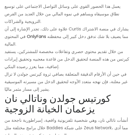
يعمل هذا الحضور القوي على وسائل التواصل الاجتماعي على توسيع
نطاق موسيقاه ويساهم في نموه المالي من خلال العديد من الفرص
الترويجية والشراكات.
علاوة على ذلك، تجدر الإشارة إلى أن Curtis يشارك في منصة الاشتراك
مما يضيف بلا شك تدفق دخل كبير إلى محفظته
OnlyFans
في المحتوى
المالية.
من خلال تقديم محتوى حصري وتفاعلات مخصصة للمشتركين، يستفيد
كيرتس من هذه المنصة لتحقيق الدخل من قاعدة معجبيه وتحقيق إيرادات
إضافية، مما يعزز رصيده البنكي.
في حين أن الأرقام الدقيقة المتعلقة بصافي ثروة كيرتس جولدن لا تزال
غير معلنة، فإن نهجه متعدد الأوجه لتحقيق الدخل من مسيرته الموسيقية
يشير إلى مسار مثمر ماليًا.
كورتيس جولدن وناتالي نان
يزعمان الخيانة الزوجية
أنشأت ناتالي نان، وهي شخصية تلفزيونية واقعية، إمبراطورية ناجحة من
خلال برامج مختلفة مثل Baddies على شبكة Zeus Network، مما أدى