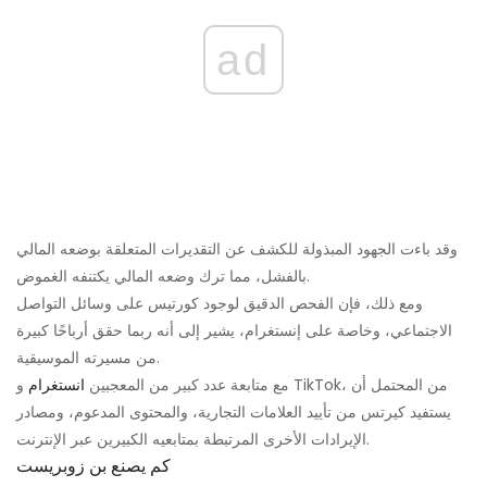
ad
وقد باءت الجهود المبذولة للكشف عن التقديرات المتعلقة بوضعه المالي
بالفشل، مما ترك وضعه المالي يكتنفه الغموض.
ومع ذلك، فإن الفحص الدقيق لوجود كورتيس على وسائل التواصل
الاجتماعي، وخاصة على إنستغرام، يشير إلى أنه ربما حقق أرباحًا كبيرة
من مسيرته الموسيقية.
مع متابعة عدد كبير من المعجبين
انستغرام
و TikTok، من المحتمل أن
يستفيد كيرتس من تأييد العلامات التجارية، والمحتوى المدعوم، ومصادر
الإيرادات الأخرى المرتبطة بمتابعيه الكبيرين عبر الإنترنت.
كم يصنع بن زوبريست