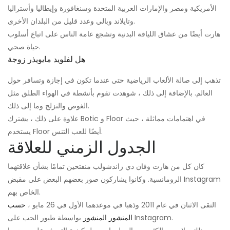
الأمريكية ومصر والإمارات العربية المتحدة وسنغافورة وإيطاليا وأستراليا
وتايلاند وبالي وعدد قليل من البلدان الأخرى.
هارت أيضًا من عشاق اللياقة البدنية وتشجع عامة الناس على اتباع أسلوب
حياة صحي.
هل لفلويد مايويذر زوجة
تذهب إلى صالة الألعاب الرياضية حتى عندما تكون في إجازة وتسافر حول
العالم. بالإضافة إلى ذلك ، شوهدت تقوم بأنشطة في الهواء الطلق مثل
الغوص والتزلج وما إلى ذلك.
علاوة على ذلك ، يشترك Botic و Floor في اهتمامات مماثلة ، حيث
يستخدم Floor أيضًا للعب التنس.
الجدول الزمني للعلاقة
كان كل من هارت وفان دي زاندشولب منفتحين تمامًا بشأن علاقتهما
الرومانسية. وكانوا يشاركون صور بعضهم البعض على مقبض Instagram
الخاص بهم.
التقى الاثنان في عام 2011 وذهبا في موعدهما الأول في 26 مايو ،
حسب
بواسطة طيور الحب على Instagram.
المنشور المنشور