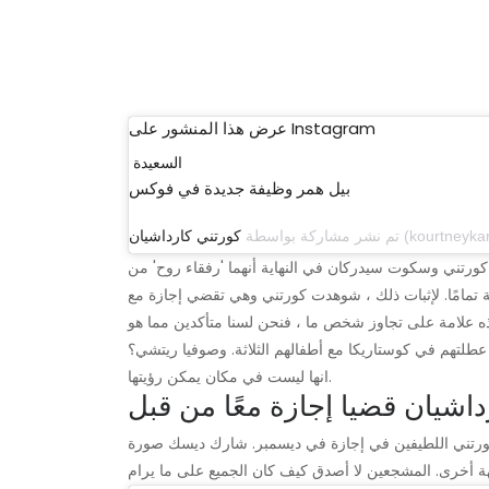
عرض هذا المنشور على Instagram
السعيدة
بيل همر وظيفة جديدة في فوكس
تم نشر مشاركة بواسطة
كورتني كارداشيان
كورتني وسكوت سيدركان في النهاية أنهما 'رفقاء روح' من
ية تمامًا. لإثبات ذلك ، شوهدت كورتني وهي تقضي إجازة مع
لتهم في كوستاريكا مع أطفالهم الثلاثة. وصوفيا ريتشي؟
انها ليست في مكان يمكن رؤيتها.
شيان قضيا إجازة معًا من قبل
ورتني اللطيفين في إجازة في ديسمبر. شارك ديسك صورة