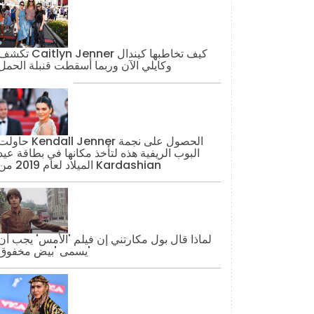
تكشف Caitlyn Jenner كيف تخاطبها كيند
وكايلي الآن وربما أسقطت قنبلة الحمل
حاولت Kendall Jenner الحصول على نج
البوب ​​الريفية هذه لتأخذ مكانها في بطاقة عيد
الميلاد لعام 2019 من Kardashian
لماذا قال بول مكارتني إن فيلم 'الأمس' يجب أن
يسمى 'بيض مخفوق'