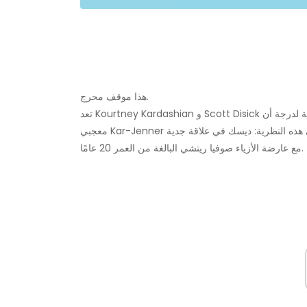
هذا موقف محرج.
تعد Kourtney Kardashian و Scott Disick من أكثر العلاقات الودودة على وجه الكوكب. علاقتهم بسيطة للغاية لدرجة أن
معجبي Kar-Jenner يتوقعون أنهم سيعودون معًا في النهاية. هناك مشكلة واحدة فقط في هذه النظرية: ديسك في علاقة جدية
مع عارضة الأزياء صوفيا ريتشي البالغة من العمر 20 عامًا.