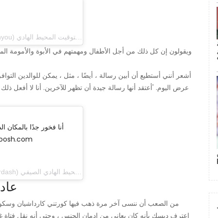
(letthelordbewithyou) في 23 ديسمبر 2018 الساعة 6:44 مساءً بتوقيت المحيط الهادي
'أشعر أنني أستطيع أن أبين رسالة ، أيضًا ، مثل ، يمكن للوالدين التوا
عرض اليوم. 'أعتقد أنها رسالة جيدة أن تظهر للآخرين. أنا لا أفعل ذلك ل
أنا فخور جدًا بالمكان ا
للوصول إلى هنا. فيديو عن أكبر تحدياتنا وما يناسبنا ع
(kourtneykardash) في 29 أبريل 2019 الساعة 1:23 مساءً بتوقيت المحيط الهادي الصيفي
عاد
اعترف ديسك بأنه كان يعاني من إدمان الجنس ، وحتى أنه نقل فتاة