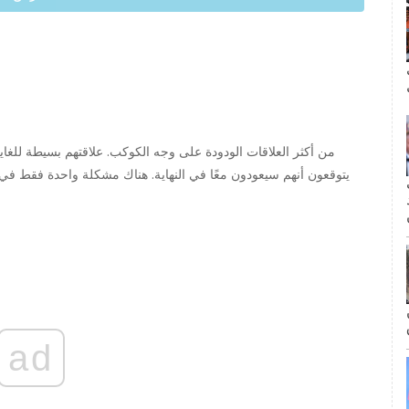
ال
مة
ad