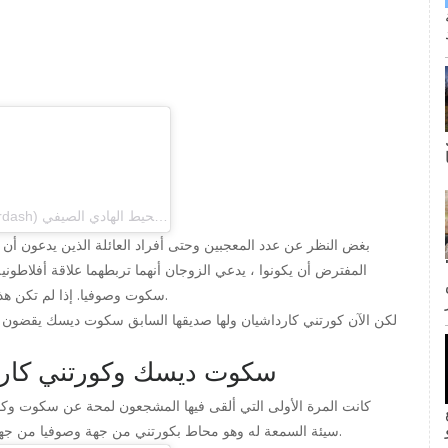
(kourtneykardash) في 27 مايو 2019 الساعة 5:22 مساءً بتوقيت المحيط الهادي الصيفي
بغض النظر عن عدد المعجبين وحتى أفراد العائلة الذين يدعون أن 
ى كانت القبلة الأولى لجيم وبام؟ لا
المفترض أن يكونوا ، يدعي الزوجان أنهما تربطهما علاقة أفلاطون
سكوت وصوفيا. إذا لم تكن هذه علامة على تجاوز شخص ما ، فنحن لسنا متأكدين مما هو.
لكن الآن كورتني كارداشيان ولها صديقها السابق سكوت ديسك يقضون عط
سكوت ديسك وكورتني كاردا
كانت المرة الأولى التي ألقى فيها المشجعون لمحة عن سكوت وك
inF
سيئة السمعة له وهو محاط بكورتني من جهة وصوفيا من جهة أخرى. المشجعين لا أصدق كيف كان الجميع على ما يرام.