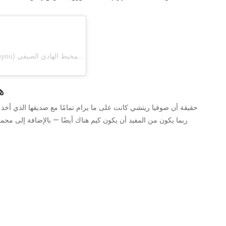
(letthelordbewithyou) في 20 أبريل 2019 الساعة 1:19 مساءً بتوقيت المحيط الهادي الصيفي
ه
حقيقة أن صوفيا ريتشي كانت على ما يرام تمامًا مع صديقها الذي أخذ إجا
ربما يكون من المفيد أن يكون كيم هناك أيضًا — بالإضافة إلى مج