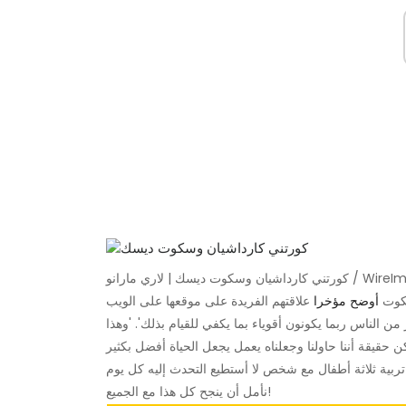
وسكوت ديسك | لاري مارانو / WireImage
كوت
أوضح مؤخرا
علاقتهم الفريدة على موقعها على الويب ، Poosh. 'أعتقد أن الآخرين يعتقدون أنهم إذا كانوا في
ن الناس ربما يكونون أقوياء بما يكفي للقيام بذلك'. 'وهذا
نأمل أن ينجح كل هذا مع الجميع!