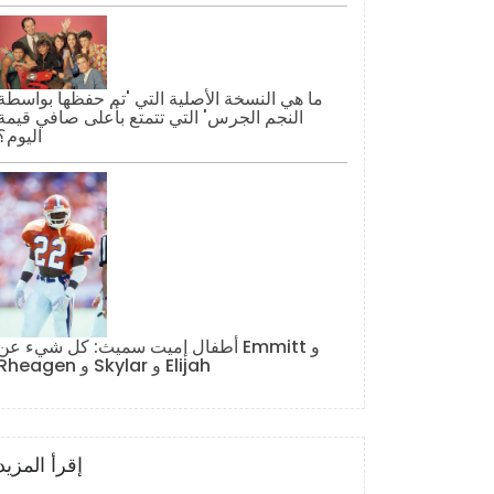
ما هي النسخة الأصلية التي 'تم حفظها بواسطة
النجم الجرس' التي تتمتع بأعلى صافي قيمة
اليوم؟
أطفال إميت سميث: كل شيء عن Emmitt و
Rheagen و Skylar و Elijah
إقرأ المزيد