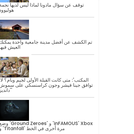
توقف عن سؤال مادونا لماذا ليس لديها نجمة
هوليوود
تم الكشف عن أفضل مدينة جامعية واحدة يمكنك
العيش فيها
'المكتب': مت
توافق جينا فيشر وجون كراسنسكي على سموش
'دانديز'
وضع 'Ground Zeroes' و 'AMOUS' Xbox
و 'Titanfall' مرة أخرى في الخط