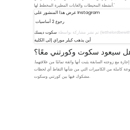
أنشطة المحيطات والغابات المطيرة المخطط لها.'
عرض هذا المنشور على Instagram
رجوع 2 أساسيات
تم نشر مشاركة بواسطة
سكوت ديسك
أين يذهب كيلر موراي إلى الكلية
ل سيعود سكوت وكورتني معًا؟
زة مع زوجته السابقة يثبت أنها واثقة تمامًا من علاقتهما.
موعة كاملة من الكاميرات التي من شأنها التقاط أي لحظات
مشكوك فيها بين كورتني وسكوت.