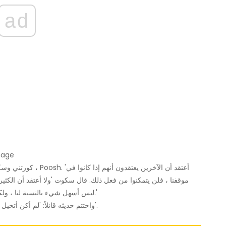
ad
كورتني كارداشيان 
كورتني وس
موقفنا ، فلن يتمكنوا من فعل ذلك. قال سكوت 'ولا أعتقد أن الكثير م
ليس أسهل شيء بالنسبة لنا ، ولكن حقيقة أننا حاولنا وجعلناه يعمل يجعل الحياة أفضل بكثير.'
واختتم حديثه قائلاً: 'لم أكن أتخيل تربية ثلاثة أطفال مع شخص لا أستطيع التحدث إليه كل يوم'.