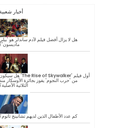
أخبار شعبية
هل لا يزال أفضل فيلم لآدم ساندلر هو 'بيلي
ماديسون'؟
هل سيكون 'The Rise of Skywalker' أول فيل
من 'حرب النجوم' يفوز بجائزة الأوسكار منذ
الثلاثية الأصلية؟
كم عدد الأطفال الذين لديهم تشانينج تاتوم؟