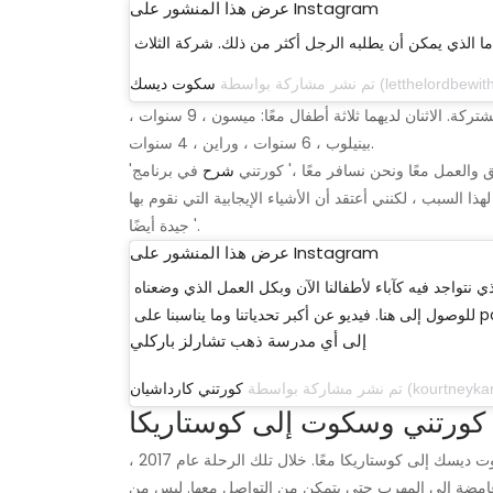
عرض هذا المنشور على Instagram
ما الذي يمكن أن يطلبه الرجل أكثر من ذلك. شركة الثلاث
تم نشر مشاركة بواسطة
سكوت ديسك
ويقولون إن كل ذلك من أجل الأطفال ومهمتهم في الأبوة والأمومة المشتركة. الاثنان لديهما ثلاثة أطفال معًا: ميسون ، 9 سنوات ،
بينيلوب ، 6 سنوات ، وراين ، 4 سنوات.
فق والعمل معًا ونحن نسافر معًا ،' كورتني
شرح
في برنامج
هذا السبب ، لكنني أعتقد أن الأشياء الإيجابية التي نقوم بها
جيدة أيضًا '.
عرض هذا المنشور على Instagram
لذي نتواجد فيه كآباء لأطفالنا الآن وبكل العمل الذي وضعناه
لى poosh.com
إلى أي مدرسة ذهب تشارلز باركلي
تم نشر مشاركة بواسطة
كورتني كارداشيان
 كورتني وسكوت إلى كوستاريكا
من الصعب أن ننسى آخر مرة ذهب فيها كورتني كارداشيان وسكوت ديسك إلى كوستاريكا معًا. خلال تلك الرحلة عام 2017 ،
 غامضة إلى المهرب حتى يتمكن من التواصل معها. ليس من