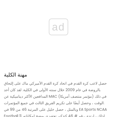
ad
مهنة الكلية
حصل لاعب كرة القدم في اتحاد كرة القدم الأميركي ماك على إلتحاق
بالروضة في عام 2009 خلال سنته الأولى في الكلية. لقد كان أحد
المدافعين الأكثر ديناميكية عن MAC (مؤتمر منتصف أمريكا) في ذلك
الوقت ، وحصل أيضًا على تكريم الفريق الثالث في جميع المؤتمرات.
وبالمثل ، حصل خليل على المرتبة 46 من 99 في EA Sports NCAA
Football 11. لذلك ، ارتدى رقم # 46 كتذكير تحفيزي يوضح إمكاناته