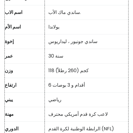
ساندي ماك الأب.
اسم الاب
يولاندا
اسم الأم
ساندي جونيور ، ليداريوس
إخوة
30 سنة
عمر
118 كجم (260 رطلاً)
وزن
6 أقدام و 3 بوصات
ارتفاع
رياضي
يبني
لاعب كرة قدم أمريكي محترف
مهنة
الرابطة الوطنية لكرة القدم (NFL)
الدوري