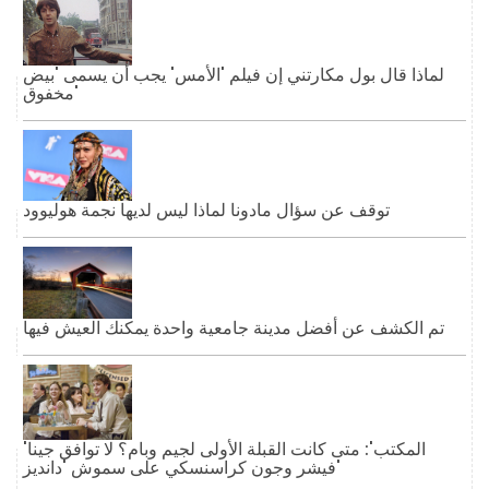
لماذا قال بول مكارتني إن فيلم 'الأمس' يجب أن يسمى 'بيض
مخفوق'
توقف عن سؤال مادونا لماذا ليس لديها نجمة هوليوود
تم الكشف عن أفضل مدينة جامعية واحدة يمكنك العيش فيها
'المكتب': متى كانت القبلة الأولى لجيم وبام؟ لا توافق جينا
فيشر وجون كراسنسكي على سموش 'دانديز'