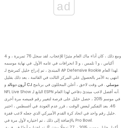
ad
ومع ذلك ، كان أداء ماك العام مثيرًا للإعجاب. لقد سجل 76 تمريرة ، و 4
أكياس ، و 1 تلمس ، و 3 انحرافات في عامه الأول. في نهاية موسمه
المبتدئ ، تم إدراج خليل كمرشح لـ AP Defensive Rookie لهذا العام.
انتهى به الأمر بالحصول على المركز الثالث في القائمة ، بعد ذلك بقليل
CJ موسلي
. في وقت لاحق ، أعلن المحللون في برنامج
و
آرون دونالد
NFL Live Show التابع لـ ESPN أنه أفضل لاعب مبتدئ دفاعي لهذا العام.
في موسم 2015 ، حصل خليل على فرصة لتغيير رقم قميصه مرة أخرى
46. بعد التفكير لبعض الوقت ، قرر عدم العودة. في أغسطس ، اختير
خليل رقم واحد في اتحاد كرة القدم الأميركي الذي جعله لاعب قفزة.
بالإضافة إلى ذلك ، تم اختياره لأول مرة في Pro Bowl.
أكمل خليل موسم 2015 بـ 77 تدخلًا مشتركًا. تم اختياره أيضًا في فريق