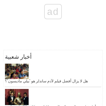
ad
أخبار شعبية
هل لا يزال أفضل فيلم لآدم ساندلر هو 'بيلي ماديسون'؟