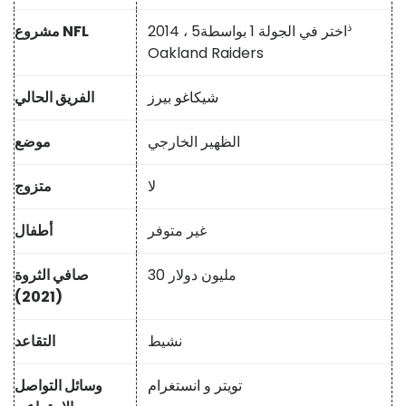
ذ
اختر في الجولة 1 بواسطة
2014 ، 5
مشروع NFL
Oakland Raiders
شيكاغو بيرز
الفريق الحالي
الظهير الخارجي
موضع
لا
متزوج
غير متوفر
أطفال
30 مليون دولار
صافي الثروة
(2021)
نشيط
التقاعد
تويتر
و
انستغرام
وسائل التواصل