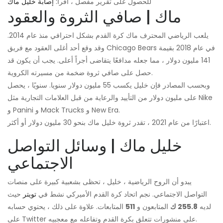
للحصول على تقرير مفصل ، اقرأ:
إصابة خليل ماك
ماك | صافي الثروة والعقود
يلعب الرياضي المحترف ماك كرة القدم بشكل احترافي منذ عام 2014.
وقد وقع أحد أغلى العقود مع فريق Chicago Bears في عام 2018 بقيمة
141 مليون دولار ، مما جعله مدافعًا يتقاضى أجراً أعلى. يجب أن يكون قد
حصل على صافي ثروة ضخمة من مسيرته الكروية.
وبحسب المصادر فإن خليل يكسب 55 مليون دولار سنويا. سنويًا ، يحصل
على مليون دولار من التأييد والرعاية من قبل العلامات التجارية مثل Nike
و Panini و Mack Trucks و New Era.
اعتبارًا من عام 2021 ، تقدر ثروة خليل ماك بنحو 30 مليون دولار أو أكثر.
خليل ماك | وسائل التواصل
الاجتماعي
يبدو أن الروح الرياضية ، خليل ، تحظى بشعبية كبيرة على منصات
التواصل الاجتماعي. نجم اتحاد كرة القدم الأميركي نشط في
تويتر
حيث
لديه
255.8 ك
المتابعون و
511
المتابعات. علاوة على ذلك ، يحتوي حسابه
على Twitter على منشورات تتعلق بكرة القدم وتفاعله مع معجبيه.