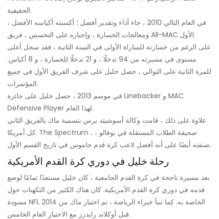
الحقيقية.
في العام التالي 2010 ، جاء أداء وتقدير أفضل ؛ أكسبته أكياسه الأفضل ،
ومعالجات الخسارة ، وإجباره على التحسس ، فريق All-MAC الأول.
على الرغم من خسارته للمباراة الأولى في السنة الثانية ، فقد سجل أعلى
مستوى في مسيرته من 94 تدخلًا ، و 21 تدخلًا للخسارة ، و 8 أكياس.
للمرة الثانية على التوالي ، حصل خليل على شرف الفريق الأول في جميع
المؤتمرات.
في موسم 2013 ، حصل خليل على جائزة Linebacker و MAC
Defensive Player لهذا العام.
علاوة على ذلك ، قامت وكالة أسوشيتد برس بتسمية ماك بالفريق الثاني
كل أمريكا. The Spectrum ، صحيفة الطلاب المستقلة في بوفالو ،
صنفته أيضًا على أنه أفضل لاعب كرة قدم جاموس في تاريخ القسم الأول.
رحلة خليل في دوري كرة القدم الأمريكية
بعد مسيرة ناجحة في كرة القدم الجامعية ، كان خليل مستعدًا تمامًا لوضع
قدمه في دوري كرة القدم الأمريكية. كان هناك الكثير من التكهنات حول
مسودة NFL 2014 الخاصة به. كما تنبأ خبراء الرياضة ، تم اختيار ماك من
قبل أوكلاند رايدرز مع الاختيار العام الخامس.