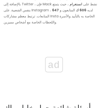
بالإضافة إلى Twitter ، فإن Mack نشط على
انستغرام
، حيث يتمتع
بنفس الشعبية. على Instagram ، لديه
606 ك
المتابعون و
647
المتابعات. ترتبط معظم مشاركات Insta الخاصة به بالتأييد والأسرة
واللحظات الخاصة مع أشخاص مميزين.
ad
أسئلة شائعة حول خليل ماك