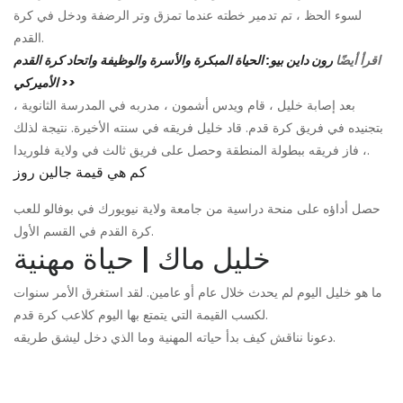
لسوء الحظ ، تم تدمير خطته عندما تمزق وتر الرضفة ودخل في كرة
القدم.
اقرأ أيضًا
رون داين بيو: الحياة المبكرة والأسرة والوظيفة واتحاد كرة القدم
الأميركي >>
بعد إصابة خليل ، قام ويدس أشمون ، مدربه في المدرسة الثانوية ،
بتجنيده في فريق كرة قدم. قاد خليل فريقه في سنته الأخيرة. نتيجة لذلك
، فاز فريقه ببطولة المنطقة وحصل على فريق ثالث في ولاية فلوريدا.
كم هي قيمة جالين روز
حصل أداؤه على منحة دراسية من جامعة ولاية نيويورك في بوفالو للعب
كرة القدم في القسم الأول.
خليل ماك | حياة مهنية
ما هو خليل اليوم لم يحدث خلال عام أو عامين. لقد استغرق الأمر سنوات
لكسب القيمة التي يتمتع بها اليوم كلاعب كرة قدم.
دعونا نناقش كيف بدأ حياته المهنية وما الذي دخل ليشق طريقه.