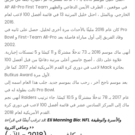
AP All-Pro First Team في موقعين ، الطرف الأيمن الدفاعي والظهير
الخارجي. وبالمثل ، احتل خليل المرتبة 13 في قائمة أفضل 100 لاعب لعام
2016.
كان عام 2016 مليئًا بالأحداث مرة أخرى لخليل. حصل على ثانيه في Pro
Bowl و First-Team All-Pro وقاد الفريق إلى أول مباراة فاصلة بعد
2002.
أنهى ماك موسم 2016 بـ 73 تدخلًا مشتركًا و 11 كيسًا و 5 تمسكات إجبارية.
علاوة على ذلك ، أصبح خامس أعلى مرتبة دفاعيًا من قبل أفضل 100
لاعب في دوري كرة القدم الأمريكية لعام 2017. كما فاز Mack بجائزة
Butkus Award لأول مرة.
بعد موسم ناجح آخر ، رحب ماك بموسم جديد. جلب هذا العام اسمه إلى
ثالث بطولة له في Pro Bowl.
أنهى نجم Raiders عام 2017 بـ 78 تدخلًا مشتركًا و 10.5 كيسًا. جاء ترتيب
ماك إلى المركز السادس عشر في قائمة أفضل 100 لاعب في دوري كرة
القدم الأمريكية لعام 2018.
Eli Manning Bio: NFL والأسرة والوظيفة
قد ترغب أيضًا في قراءة:
وصافي الثروة >>