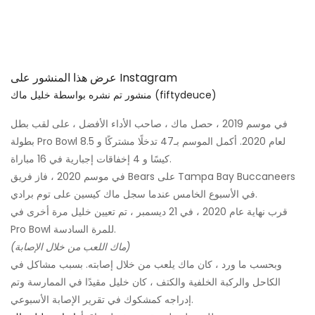
عرض هذا المنشور على Instagram
منشور تم نشره بواسطة خليل ماك (fiftydeuce)
في موسم 2019 ، حصل ماك ، صاحب الأداء الأفضل ، على لقب بطل
بطولة Pro Bowl لعام 2020. أكمل الموسم بـ47 تدخلًا مشتركًا و 8.5
كيسًا و 4 إخفاقات إجبارية في 16 مباراة.
في موسم 2020 ، فاز فريق Bears على Tampa Bay Buccaneers
في الأسبوع الخامس عندما سجل ماك كيسين على توم برادي.
قرب نهاية عام 2020 ، في 21 ديسمبر ، تم تعيين خليل مرة أخرى في
Pro Bowl للمرة السادسة.
(ماك اللعب من خلال الإصابة)
وبحسب ما ورد ، كان ماك يلعب من خلال إصابته. بسبب مشاكل في
الكاحل والركبة الخلفية والكتف ، كان خليل مقيدًا في الممارسة وتم
إدراجه كمشكوك في تقرير الإصابة الأسبوعي.