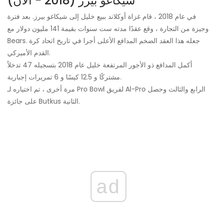
شيكاغو بيرز (2018 - الآن)
في عام 2018 ، قام غزاة أوكلاند ببيع خليل إلى شيكاغو بيرز. بعد فترة
وجيزة من التجارة ، وقع عقدًا مدته ست سنوات بقيمة 141 مليون دولار مع
Bears. جعله هذا العقد الضخم المدافع الأعلى أجرا في تاريخ اتحاد كرة
القدم الأميركي.
أكمل المدافع ذو الأجور المرتفعة خليل عام 2018 بتسجيله 47 تدخلاً
مشتركًا و 12.5 كيسًا و 6 تمريرات إجبارية.
مرة أخرى ، تم اختياره لـ Pro Bowl لفريق Al-Pro الرابع والثالث وحصل
على جائزة Butkus الثانية.
ad