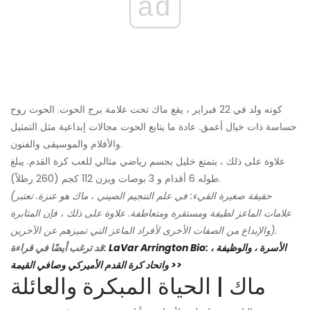
ad
كونه ولد في 22 فبراير ، يقع ماك تحت علامة برج الحوت. الحوت روح
حساسة ذات خيال أعمق. عادة ما يتابع الحوت مجالات إبداعية مثل التمثيل
والأفلام والموسيقى والفنون.
علاوة على ذلك ، يتمتع خليل بجسم رياضي مثالي للعب كرة القدم. يبلغ
طوله 6 أقدام و 3 بوصات ويزن 112 كجم (260 رطلاً).
(حقيقة صغيرة القيء: في علم التنجيم الصيني ، ماك هو عنزة. تعتبر
علامات الماعز لطيفة ومستقرة ومتعاطفة. علاوة على ذلك ، فإن المثابرة
والإبداع من الصفات الأخرى لأفراد الماعز التي تميزهم عن الآخرين).
LaVar Arrington Bio: الأسرة ، والوظيفة ،
قد ترغب أيضًا في قراءة:
واتحاد كرة القدم الأميركي وصافي القيمة >>
ماك | الحياة المبكرة والعائلة