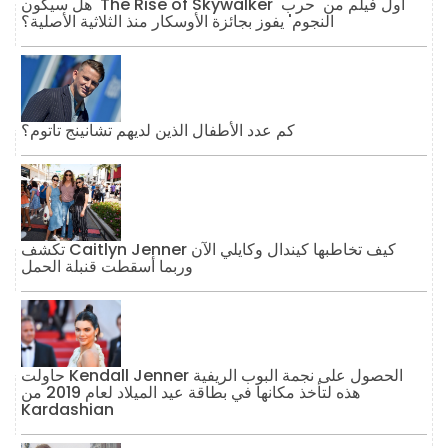
هل سيكون 'The Rise of Skywalker' أول فيلم من 'حرب
النجوم' يفوز بجائزة الأوسكار منذ الثلاثية الأصلية؟
كم عدد الأطفال الذين لديهم تشانينج تاتوم؟
تكشف Caitlyn Jenner كيف تخاطبها كيندال وكايلي الآن
وربما أسقطت قنبلة الحمل
حاولت Kendall Jenner الحصول على نجمة البوب ​​الريفية
هذه لتأخذ مكانها في بطاقة عيد الميلاد لعام 2019 من
Kardashian