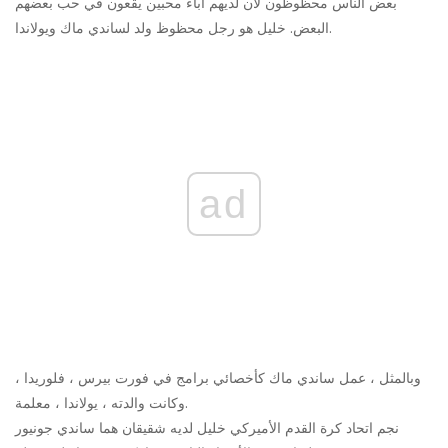
بعض الناس محظوظون لأن لديهم آباء محبين يقعون في حب بعضهم
البعض. خليل هو رجل محظوظ ولد لساندي ماك ويولاندا.
ad
وبالمثل ، عمل ساندي ماك كأخصائي برامج في فورت بيرس ، فلوريدا ،
وكانت والدته ، يولاندا ، معلمة.
نجم اتحاد كرة القدم الأميركي خليل لديه شقيقان هما ساندي جونيور