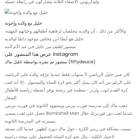
وليداريوس. الأشقاء الثلاثة يتشاركون في رابطة جميلة.
خليل مع والده وإخوته
والأكثر من ذلك ، أن والديه مخلصان لرفاهية أطفالهم وحياتهم المهنية.
خليل هو أيضًا ابن مخلص موجود دائمًا لوالديه.
منشور لطيف من خليل في عيد الأم لأمه.
عرض هذا المنشور على Instagram
منشور تم نشره بواسطة خليل ماك (fiftydeuce)
كان عمر خليل الرياضي 5 سنوات فقط عندما عرّفه والده على الرياضة.
على الرغم من أنه كان يميل أكثر نحو كرة السلة والبيسبول ، إلا أنه لعب
كرة القدم لبوب وارنر ؛ منظمة غير ربحية توفر أنشطة رياضية للأطفال
الصغار.
ذهب ماك إلى مدرسة فورت بيرس ويستوود الثانوية في فورت بيرس.
حصل على لقب يسمى Bombshell Man عندما لعب دور قورتربك خلال
مسيرته في المدرسة الثانوية.
بسبب مشكلة في رمي الكرة ، حول ماك دوره كظهير. عندما كان يستعد
لاختيار الكلية ، مال نحو كرة السلة للحصول على منحة دراسية.