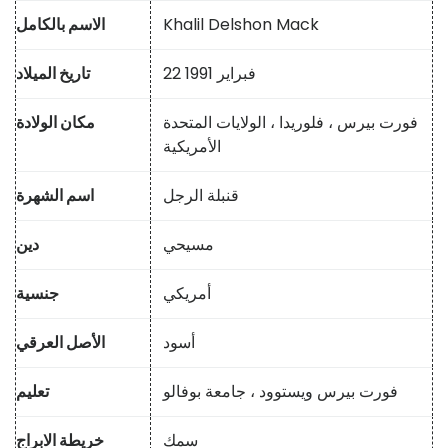
Khalil Delshon Mack
الاسم بالكامل
22 فبراير 1991
تاريخ الميلاد
فورت بيرس ، فلوريدا ، الولايات المتحدة
مكان الولادة
الأمريكية
قنبلة الرجل
اسم الشهرة
مسيحي
دين
أمريكي
جنسية
أسود
الأصل العرقي
فورت بيرس ويستوود ، جامعة بوفالو
تعليم
سمك
خريطة الابراج