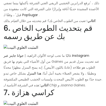
ذلك ، 'ترفع الدرابزين الخشبي الريفي الغني الشرفة بأكملها بينما تضفي
الأعمدة المشيدة حديثًا أناقة وإبرازًا على الشرفة التي كانت مفقودة من
.
PopSugar
قبل' ، وفقًا لـ
تعبت من الطوب الخاص بك؟ قم بتحديثه من خلال القيام بذلك.
التالي:
6. قم بتحديث الطوب الخاص
بك عن طريق رسمه
جوانا جاينز عبر Instagram
غالبًا ما تحب لوحة الألوان الزاهية. |
من أول الأشياء التي يقوم بها فريق Gaines عند تحديث منزل قديم من
الطوب هو طلاءه (عادةً باللون الأبيض). إنه يمنح المنزل مظهرًا محدثًا
ونظيفًا ، ولا يشعر العملاء بخيبة أمل أبدًا.
هذا المنزل
بشكل خاص تبدو
جيدة جدًا مع الطوب الأبيض المحدث ولمسات الخشب الطبيعي المكشوفة.
هذه في الشرفة الأمامية لـ Chip و Joanna Gaines.
التالي:
7. كراسي هزازة