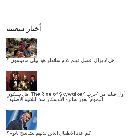
أخبار شعبية
هل لا يزال أفضل فيلم لآدم ساندلر هو 'بيلي ماديسون'؟
هل سيكون 'The Rise of Skywalker' أول فيلم من 'حرب
النجوم' يفوز بجائزة الأوسكار منذ الثلاثية الأصلية؟
كم عدد الأطفال الذين لديهم تشانينج تاتوم؟