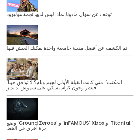
توقف عن سؤال مادونا لماذا ليس لديها نجمة هوليوود
تم الكشف عن أفضل مدينة جامعية واحدة يمكنك العيش فيها
'المكتب': متى كانت القبلة الأولى لجيم وبام؟ لا توافق جينا
فيشر وجون كراسنسكي على سموش 'دانديز'
وضع 'Ground Zeroes' و 'inFAMOUS' Xbox و 'Titanfall'
مرة أخرى في الخط