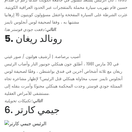
1993 ، كان الرئيس يستعد للمثول في جامعة الكويت عندما زُعم أن صدام
حسين قام بتهريب سيارة محملة بالمتفجرات عبر الحدود العراقية الكويتية.
عثرت الشرطة على السيارة المفخخة واعتقل مسؤولون كويتيون 16 إرهابيا
مشتبها به ، وفقا لصحيفة لوس أنجلوس تايمز
دفعت جودي فوستر هذا.
التالي:
رونالد ريغان
5.
أصيب برصاصة. | أرشيف هولتون / صور غيتي
في 30 مارس 1981 ، أطلق جون هينكلي جونيور النار وأصاب الرئيس
ريغان مع ثلاثة أشخاص آخرين في فندق بواشنطن ، وفقًا لصحيفة لوس
أنجلوس تايمز. سبب محاولة هينكلي قتل الرئيس؟ لإظهار مشاعره تجاه
الممثلة جودي فوستر. وجدت المحكمة هينكلي مجنونًا وأمرت بنقله إلى
مستشفى للأمراض العقلية.
التالي:
تكتيكات تحويلية
6. جيمي كارتر