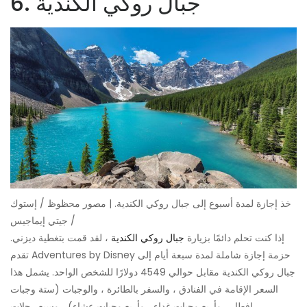
6. جبال روكي الكندية
خذ إجازة لمدة أسبوع إلى جبال روكي الكندية. | مصور محظوظ / إستوك
/ جيتي إيماجيس
إذا كنت تحلم دائمًا بزيارة
جبال روكي الكندية
، لقد قمت بتغطية ديزني.
تقدم Adventures by Disney حزمة إجازة شاملة لمدة سبعة أيام إلى
جبال روكي الكندية مقابل حوالي 4549 دولارًا للشخص الواحد. يشمل هذا
السعر الإقامة في الفنادق ، والسفر بالطائرة ، والوجبات (ستة وجبات
إفطار ، وأربع وجبات غداء ، وأربع وجبات عشاء) ، وسبع رحلات