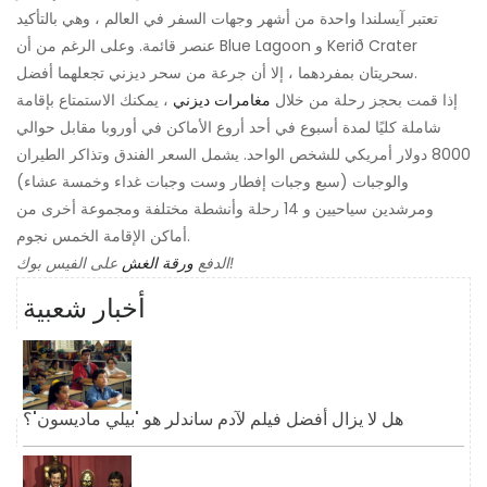
تعتبر آيسلندا واحدة من أشهر وجهات السفر في العالم ، وهي بالتأكيد
عنصر قائمة. وعلى الرغم من أن Blue Lagoon و Kerið Crater
سحريتان بمفردهما ، إلا أن جرعة من سحر ديزني تجعلهما أفضل.
إذا قمت بحجز رحلة من خلال
مغامرات ديزني
، يمكنك الاستمتاع بإقامة
شاملة كليًا لمدة أسبوع في أحد أروع الأماكن في أوروبا مقابل حوالي
8000 دولار أمريكي للشخص الواحد. يشمل السعر الفندق وتذاكر الطيران
والوجبات (سبع وجبات إفطار وست وجبات غداء وخمسة عشاء)
ومرشدين سياحيين و 14 رحلة وأنشطة مختلفة ومجموعة أخرى من
أماكن الإقامة الخمس نجوم.
على الفيس بوك!
الدفع
ورقة الغش
أخبار شعبية
هل لا يزال أفضل فيلم لآدم ساندلر هو 'بيلي ماديسون'؟