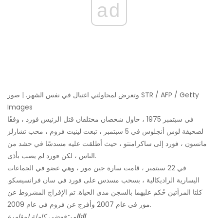
ad
وتعرض لمحاولتي اغتيال في نفس الشهر. | صور STR / AFP / Getty
Images
في سبتمبر 1975 ، حاول شخصان مختلفان قتل الرئيس فورد ، وفقًا
لصحيفة لوس أنجلوس في 5 سبتمبر ، تبعت لينيت فروم ، محب تشارلز
مانسون ، فورد إلى ساكرامنتو ، حيث أطلقت عليه مسدسًا في حشد من
الناس ، لكن فورد لم يصب بأذى.
في 22 سبتمبر ، قامت سارة جين مور ، وهي عضو في الجماعات
اليسارية الراديكالية ، بسحب مسدس على فورد في سان فرانسيسكو.
كلتا المرأتين حُكم عليهما بالسجن مدى الحياة. تم الإفراج المشروط عن
مور في عام 2007 وأفرج عن فروم في عام 2009.
التالي:
فوضى كاملة لمؤامرة