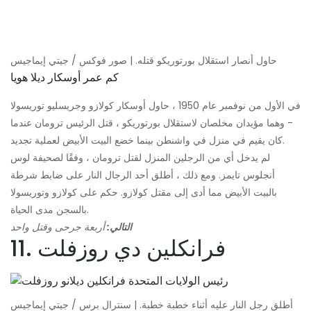
حاول أنصار استقلال بورتوريكو قتله. | صور فوكس / جيتي إيماجيس
كم عمر أوسكار ديلا هويا
في الأول من نوفمبر عام 1950 ، حاول أوسكار كولازو وجريسليو توريسولا
- وهما مؤيدان مخلصان لاستقلال بورتوريكو ، قتل الرئيس ترومان عندما
كان يقيم في منزل في واشنطن بينما خضع البيت الأبيض لعملية تجديد.
لم يدخل أي من الرجلين المنزل لقتل ترومان ، وفقًا لصحيفة لوس
أنجلوس تايمز. ومع ذلك ، أطلق أحد الرجال النار على ضابط شرطة
بالبيت الأبيض مما أدى إلى مقتل كولازو. حكم على كولازو وتوريسولا
بالسجن مدى الحياة.
التالي:
أربعة جرحى وقتل واحد
11. فرانكلين دي روزفلت
أطلق رجل النار عليه أثناء خطبة خطبة. | سنترال برس / جيتي إيماجيس