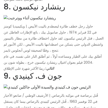
8. ريتشارد نيكسون
حاول رجل خطف طائرة ليصطدم بالبيت الأبيض. | ويكيميديا ​​كومنز
في 22 فبراير 1974 ، حاول صامويل بيك ، بائع الإطارات العاطل عن
العمل ، قتل الرئيس نيكسون. لقد حاول اختطاف طائرة من مطار بالتيمور
واشنطن الدولي حتى يتمكن من اصطدامها بالبيت الأبيض ، لكن الأمور لم
تنجح ، وفقًا لصحيفة لوس أنجلوس تايمز.
أطلق بيك على الطيار ومساعده أولاً ، ثم أطلق النار على نفسه. في عام
خرج ، بطولة شون بن.
2004 فيلم بعنوان
اغتيال ريتشارد نيكسون
التالي:
ربما الأكثر شهرة على الإطلاق
9. جون ف. كينيدي
قُتل برصاصة في موكبه بالرصاص. | الأرشيف الوطني / صانعو الأخبار
في 22 نوفمبر 1963 ، قُتل الرئيس كينيدي بالرصاص بينما كان يستقل
سيارته في موكبه في دالاس. بعد فترة وجيزة ، اعتقلت الشرطة لي