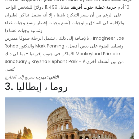
10 أيام
حزمة عطلة جنوب أفريقيا
مقابل 11،499 دولارًا للشخص الواحد.
على الرغم من أن سعر التذكرة باهظ ، إلا أنه يشمل تذاكر الطيران
والإقامة في الفنادق والوجبات (تسع وجبات إفطار وتسع وجبات غداء
وثمانية وجبات عشاء).
بالإضافة إلى ذلك ، تشمل الرحلة ضيوفًا مميزين ، Imagineer Joe
Rohde والدكتور Mark Penning ، وتسلط الضوء على بعض أفضل
الأماكن في جنوب إفريقيا - بما في ذلك Monkeyland Primate
Sanctuary و Knysna Elephant Park - من بين أنشطة أخرى لا
تُنسى.
التالي:
مهرب سريع إلى الخارج
3. روما ، إيطاليا