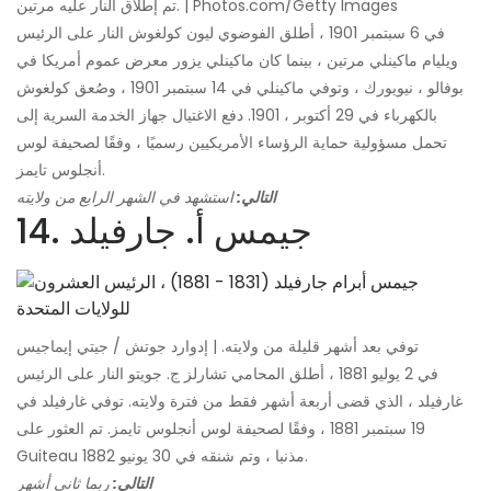
تم إطلاق النار عليه مرتين. | Photos.com/Getty Images
في 6 سبتمبر 1901 ، أطلق الفوضوي ليون كولغوش النار على الرئيس
ويليام ماكينلي مرتين ، بينما كان ماكينلي يزور معرض عموم أمريكا في
بوفالو ، نيويورك ، وتوفي ماكينلي في 14 سبتمبر 1901 ، وصُعق كولغوش
بالكهرباء في 29 أكتوبر ، 1901. دفع الاغتيال جهاز الخدمة السرية إلى
تحمل مسؤولية حماية الرؤساء الأمريكيين رسميًا ، وفقًا لصحيفة لوس
أنجلوس تايمز.
التالي:
استشهد في الشهر الرابع من ولايته
14. جيمس أ. جارفيلد
توفي بعد أشهر قليلة من ولايته. | إدوارد جوتش / جيتي إيماجيس
في 2 يوليو 1881 ، أطلق المحامي تشارلز ج. جويتو النار على الرئيس
غارفيلد ، الذي قضى أربعة أشهر فقط من فترة ولايته. توفي غارفيلد في
19 سبتمبر 1881 ، وفقًا لصحيفة لوس أنجلوس تايمز. تم العثور على
Guiteau مذنبا ، وتم شنقه في 30 يونيو 1882.
التالي:
ربما ثاني أشهر