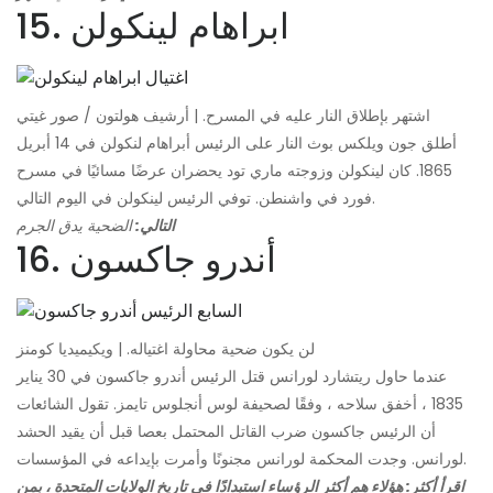
15. ابراهام لينكولن
اشتهر بإطلاق النار عليه في المسرح. | أرشيف هولتون / صور غيتي
أطلق جون ويلكس بوث النار على الرئيس أبراهام لنكولن في 14 أبريل
1865. كان لينكولن وزوجته ماري تود يحضران عرضًا مسائيًا في مسرح
فورد في واشنطن. توفي الرئيس لينكولن في اليوم التالي.
التالي:
الضحية يدق الجرم
16. أندرو جاكسون
لن يكون ضحية محاولة اغتياله. | ويكيميديا ​​كومنز
عندما حاول ريتشارد لورانس قتل الرئيس أندرو جاكسون في 30 يناير
1835 ، أخفق سلاحه ، وفقًا لصحيفة لوس أنجلوس تايمز. تقول الشائعات
أن الرئيس جاكسون ضرب القاتل المحتمل بعصا قبل أن يقيد الحشد
لورانس. وجدت المحكمة لورانس مجنونًا وأمرت بإيداعه في المؤسسات.
اقرأ أكثر:
هؤلاء هم أكثر الرؤساء استبدادًا في تاريخ الولايات المتحدة ، بمن