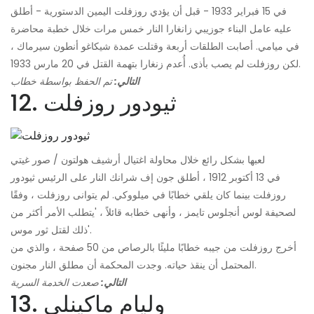
في 15 فبراير 1933 - قبل أن يؤدي روزفلت اليمين الدستورية - أطلق
عليه عامل البناء جوزيبي زانغارا النار خمس مرات خلال خطبة محاضرة
في ميامي. أصابت الطلقات أربعة وقتلت عمدة شيكاغو أنطون سيرماك ،
لكن روزفلت لم يصب بأذى. أُعدم زنغارا بتهمة القتل في 20 مارس 1933.
التالي:
تم الحفظ بواسطة خطاب
12. ثيودور روزفلت
لعبها بشكل رائع خلال محاولة اغتيال أرشيف هولتون / صور غيتي
في 13 أكتوبر 1912 ، أطلق جون إف شرانك النار على الرئيس ثيودور
روزفلت بينما كان يلقي خطابًا في ميلووكي. لم يتوانى روزفلت ، وفقًا
لصحيفة لوس أنجلوس تايمز ، وأنهى خطابه قائلاً ، 'يتطلب الأمر أكثر من
ذلك لقتل ثور موس'.
أخرج روزفلت من جيبه خطابًا مليئًا بالرصاص من 50 صفحة ، والذي من
المحتمل أن ينقذ حياته. وجدت المحكمة أن مطلق النار مجنون.
التالي:
صعدت الخدمة السرية
13. وليام ماكينلي