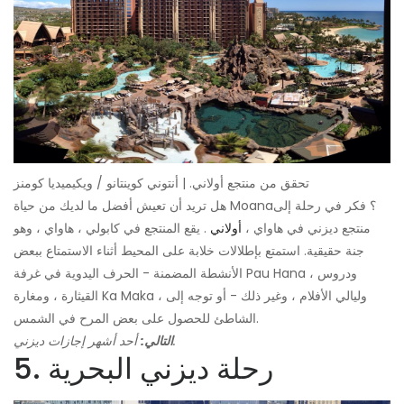
تحقق من منتجع أولاني. | أنتوني كوينتانو / ويكيميديا ​​كومنز
هل تريد أن تعيش أفضل ما لديك من حياة Moana؟ فكر في رحلة إلى
منتجع ديزني في هاواي ،
أولاني
. يقع المنتجع في كابولي ، هاواي ، وهو
جنة حقيقية. استمتع بإطلالات خلابة على المحيط أثناء الاستمتاع ببعض
الأنشطة المضمنة - الحرف اليدوية في غرفة Pau Hana ، ودروس
القيثارة ، ومغارة Ka Maka ، وليالي الأفلام ، وغير ذلك - أو توجه إلى
الشاطئ للحصول على بعض المرح في الشمس.
أحد أشهر إجازات ديزني.
التالي:
5. رحلة ديزني البحرية