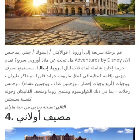
قم برحلة سريعة إلى أوروبا. | فوالاكتي / إستوك / جيتي إيماجيس
هل تبحث عن ملاذ أوروبي سريع؟ تقدم Adventures by Disney الآن
حزمة إجازة شاملة لمدة ثلاث ليالٍ لـ
روما، إيطاليا
. سيستمتع ضيوف
ديزني بإقامة فندقية في فندق ماريوت جراند فلورا ، وتذاكر طيران ،
ووجبات (أربع وجبات إفطار ، ووجبتين غداء ، ووجبتين عشاء) ، وخمس
رحلات - بما في ذلك الكولوسيوم ومنتدى روما ومتحف الفاتيكان وجولة
كنيسة سيستين.
نسخة ديزني من جنة هاواي.
التالي:
4. مصيف أولاني