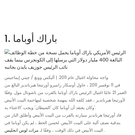
1. باراك أوباما
واجه محاولة اغتيال عام 2011. | أليكس وونغ / جيتي إيماجيس
في 11 نوفمبر 2011 ، حاول أوسكار راميرو أورتيجا هيرنانديز البالغ من
العمر 21 عامًا اغتيال الرئيس باراك أوباما بالقرب من ناشونال مول. وفقًا
لأورتيجا هيرنانديز ، فقد كلفه الله بمهمة شخصية لمهاجمة البيت الأبيض
وكان يعتقد أن أوباما كان 'الشيطان' ويجب 'الاعتناء به'.
قاد أورتيجا هرنانديز سيارته بالقرب من البيت الأبيض وأطلق النار من
بندقية نصف آلية على البيت الأبيض. لحسن الحظ ، لم يكن أوباما في
.
البيت الأبيض في ذلك الوقت ، وفقًا لـ
مرات لوس انجليس