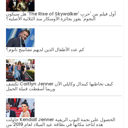
هل سيكون 'The Rise of Skywalker' أول فيلم من 'حرب
النجوم' يفوز بجائزة الأوسكار منذ الثلاثية الأصلية؟
كم عدد الأطفال الذين لديهم تشانينج تاتوم؟
تكشف Caitlyn Jenner كيف تخاطبها كيندال وكايلي الآن
وربما أسقطت قنبلة الحمل
حاولت Kendall Jenner الحصول على نجمة البوب ​​الريفية
هذه لتأخذ مكانها في بطاقة عيد الميلاد لعام 2019 من