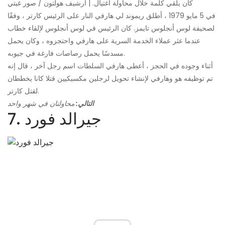
كان يلقي كلمة خلال محاولة اغتيال. | أرشيف هولتون / صور غيتي
في 5 مايو 1979 ، أطلق ريموند لي هارفي النار على الرئيس كارتر ، وفقًا
لصحيفة لوس أنجلوس تايمز. كان الرئيس في لوس أنجلوس لإلقاء خطاب
عندما عثر عملاء الخدمة السرية على هارفي واحتجزوه ، وكان يحمل
مسدسًا يحمل رصاصات فارغة في جيوبه.
أثناء وجوده في الحجز ، أعطى هارفي السلطات اسم رجل آخر ، قال إنه
تم توظيفه هو وهارفي لإنشاء تحويل لرجلين مكسيكيين قتلا كانا يخططان
لقتل كارتر.
التالي:
محاولتان في شهر واحد
7. جيرالد فورد