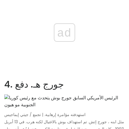
ad
4. جورج هـ. دفع
استهدفته مؤامرة إرهابية. | تجمع / جيتي إيماجيس
مثل ابنه ، جورج إتش. تم استهداف بوش بالاغتيال لكنه هرب. في 13 أبريل