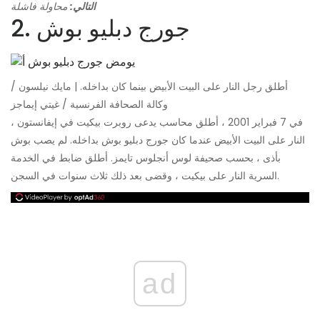
التالي:
محاولة فاشلة
2. جورج دبليو بوش
أطلق رجل النار على البيت الأبيض بينما كان بداخله. | مايك نيلسون /
وكالة الصحافة الفرنسية / غيتي إيماجز
في 7 فبراير 2001 ، أطلق محاسب يدعى روبرت بيكيت في إيفانستون ،
النار على البيت الأبيض عندما كان جورج دبليو بوش بداخله. لم يصب بوش
بأذى ، بحسب صحيفة لوس أنجلوس تايمز. أطلق ضابط في الخدمة
السرية النار على بيكيت ، وقضى بعد ذلك ثلاث سنوات في السجن.
ad