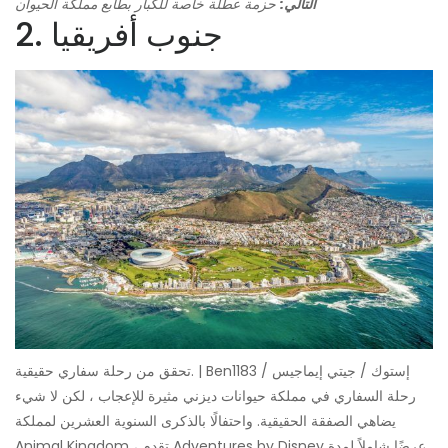
التالي:
حزمة عطلة خاصة للكبار بطابع مملكة الحيوان
2. جنوب أفريقيا
تحقق من رحلة سفاري حقيقية. | Ben1183 / إستوك / جيتي إيماجيس
رحلة السفاري في مملكة حيوانات ديزني مثيرة للإعجاب ، لكن لا شيء
يضاهي الصفقة الحقيقية. واحتفالًا بالذكرى السنوية العشرين لمملكة
Animal Kingdom ، تقدم Adventures by Disney عرضًا شاملاً لمدة