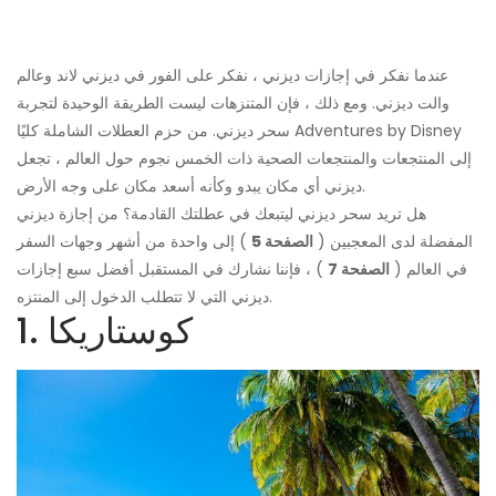
عندما نفكر في إجازات ديزني ، نفكر على الفور في ديزني لاند وعالم
والت ديزني. ومع ذلك ، فإن المتنزهات ليست الطريقة الوحيدة لتجربة
سحر ديزني. من حزم العطلات الشاملة كليًا Adventures by Disney
إلى المنتجعات والمنتجعات الصحية ذات الخمس نجوم حول العالم ، تجعل
ديزني أي مكان يبدو وكأنه أسعد مكان على وجه الأرض.
هل تريد سحر ديزني ليتبعك في عطلتك القادمة؟ من إجازة ديزني
المفضلة لدى المعجبين (
الصفحة 5
) إلى واحدة من أشهر وجهات السفر
في العالم (
الصفحة 7
) ، فإننا نشارك في المستقبل أفضل سبع إجازات
ديزني التي لا تتطلب الدخول إلى المنتزه.
1. كوستاريكا