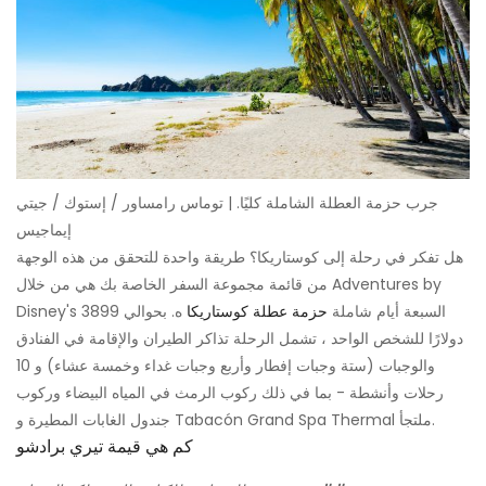
جرب حزمة العطلة الشاملة كليًا. | توماس رامساور / إستوك / جيتي
إيماجيس
هل تفكر في رحلة إلى كوستاريكا؟ طريقة واحدة للتحقق من هذه الوجهة
من قائمة مجموعة السفر الخاصة بك هي من خلال Adventures by
Disney's السبعة أيام شاملة
حزمة عطلة كوستاريكا
ه. بحوالي 3899
دولارًا للشخص الواحد ، تشمل الرحلة تذاكر الطيران والإقامة في الفنادق
والوجبات (ستة وجبات إفطار وأربع وجبات غداء وخمسة عشاء) و 10
رحلات وأنشطة - بما في ذلك ركوب الرمث في المياه البيضاء وركوب
جندول الغابات المطيرة و Tabacón Grand Spa Thermal ملتجأ.
كم هي قيمة تيري برادشو