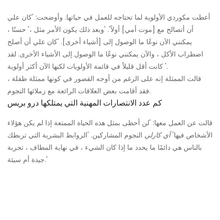
أعطت مكوردي الأولوية لما تحتاجه للعمل في حياتها. وأوضحت: 'كان علي
أن أتصالح مع [موت أمي] أولاً'. 'وبعد ذلك يكون الأمر مثل ،' حسنًا ،
يمكنني الآن نوعًا ما الوصول إلى [أشياء أخرى]. 'كان علي أن أصلح
اضطراب الأكل ، والآن يمكنني نوعًا ما الوصول إلى الأشياء الأخرى. لقد
كانت أقل قليلاً في قائمة الأولويات لكنها الآن أكثر أولوية '.
قالت الممثلة إنه على الرغم من أوجه القصور في كونها ممثلة طفلة ،
فقد أقامت بعض العلاقات الرائعة مع زملائها النجوم.
كم عدد الانتصارات المهنية التي يمتلكها درو بريس
قالت عن العمل معها: 'لن أحظى بمثل هذه الحياة الممتعة إذا لم يكن هؤلاء
الأشخاص فيها'
آي كارلي
النجوم المشاركين. 'الروابط البشرية التي تربطك
بالناس هي دائمًا ما يحدد ما إذا كان الشيء ، في نهاية المطاف ، تجربة
جيدة أم سيئة.'