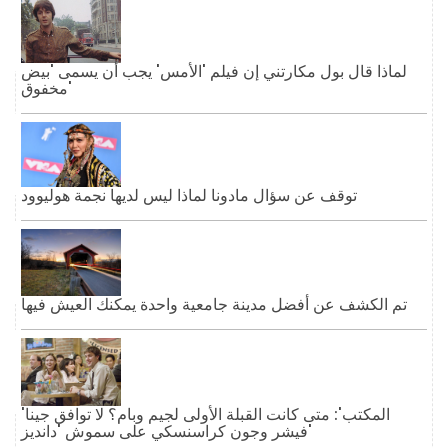
لماذا قال بول مكارتني إن فيلم 'الأمس' يجب أن يسمى 'بيض
مخفوق'
توقف عن سؤال مادونا لماذا ليس لديها نجمة هوليوود
تم الكشف عن أفضل مدينة جامعية واحدة يمكنك العيش فيها
'المكتب': متى كانت القبلة الأولى لجيم وبام؟ لا توافق جينا
فيشر وجون كراسنسكي على سموش 'دانديز'