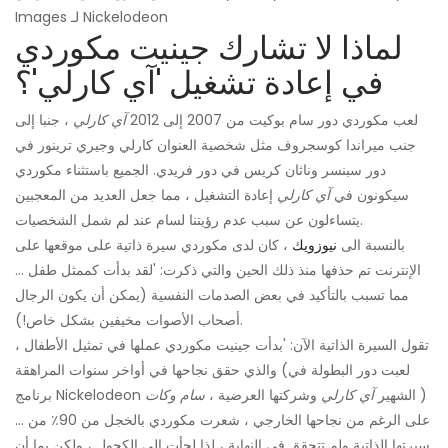
Images لـ Nickelodeon
لماذا لا تشارك جينيت مكوردي
في إعادة تشغيل 'آي كارلي'؟
لعب مكوردي دور سام بوكيت من 2007 إلى 2012
آي كارلي
، جنبا إلى
جنب ميراندا كوسجروف مثل شخصية العنوان كارلي وجيري ترينور في
دور سبنسر وناثان كريس في دور فريدي. الجميع باستثناء مكوردي
سيكونون في
آي كارلي
إعادة التشغيل ، مما جعل العديد من المعجبين
يتساءلون عن سبب عدم رؤيتنا لسام عند لم شمل الشخصيات.
بالنسبة الى
نيوزويك
، كان لدى مكوردي سيرة ذاتية على موقعها على
الإنترنت تم حذفها منذ ذلك الحين والتي ذكرت: 'لقد بدأت كممثل طفل ...
مما تسبب بالتأكيد في بعض الصدمات النفسية (يمكن أن يكون الرجال
أصحاب الأصوات مخيفين بشكل خاص!).
تقول السيرة الذاتية الآن: 'بدأت جينيت مكوردي عملها في تمثيل الأطفال ،
والذي حقق نجاحها في أواخر سنوات المراهقة (لعبت دور البطولة في
)
برنامج Nickelodeon الشهير
آي كارلي
وشركتها العرضية ،
سام وكات
... على الرغم من نجاحها الخارجي ، شعرت مكوردي بالخجل من 90٪ من
سيرتها الذاتية ولم تتحقق في النهاية ، لذا لجأت إلى الكحول ، ولكن بما أن