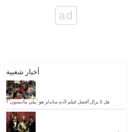
ad
أخبار شعبية
هل لا يزال أفضل فيلم لآدم ساندلر هو 'بيلي ماديسون'؟