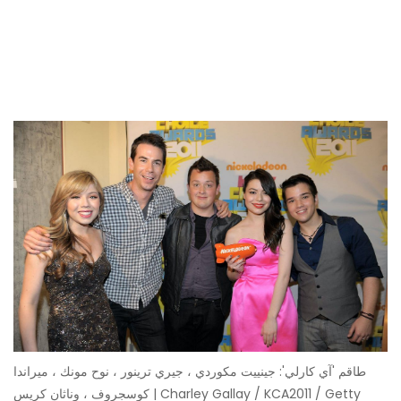
طاقم 'آي كارلي': جينييت مكوردي ، جيري ترينور ، نوح مونك ، ميراندا
كوسجروف ، وناثان كريس | Charley Gallay / KCA2011 / Getty