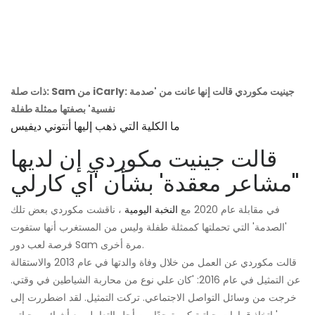
ذات صلة: Sam من iCarly: جينيت مكوردي قالت إنها عانت من 'صدمة
نفسية' بصفتها ممثلة طفلة
ما الكلية التي ذهب إليها أنتوني ديفيس
قالت جينيت مكوردي إن لديها
'مشاعر معقدة' بشأن 'آي كارلي'
في مقابلة عام 2020 مع
النخبة اليومية
، ناقشت مكوردي بعض تلك
'الصدمة' التي تحملتها كممثلة طفلة وليس من المستغرب أنها ستفوت
فرصة لعب دور Sam مرة أخرى.
قالت مكوردي عن العمل من خلال وفاة والدتها في عام 2013 والاستقالة
عن التمثيل في عام 2016: 'كان علي نوع من محاربة الشياطين في وقتي.
خرجت من وسائل التواصل الاجتماعي. تركت التمثيل. لقد اضطررت إلى
اتخاذ قرارات حياتية كبيرة جدًا من أجل التعامل مع أشيائي وحياتي '.