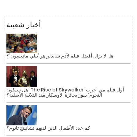
أخبار شعبية
هل لا يزال أفضل فيلم لآدم ساندلر هو 'بيلي ماديسون'؟
هل سيكون 'The Rise of Skywalker' أول فيلم من 'حرب
النجوم' يفوز بجائزة الأوسكار منذ الثلاثية الأصلية؟
كم عدد الأطفال الذين لديهم تشانينج تاتوم؟