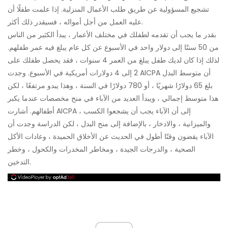
تشجيع المسؤولية عن طريق طلب الأعمال المنزلية. إذا علمت طفلًا أن
عليه العمل من أجل أمواله ، فسيقدر ذلك أكثر.
بقدر ما يجب أن تقدمه لطفلك في مختلف الأعمار ، يبدأ الكثير من الناس
من 50 سنتًا إلى دولار واحد في الأسبوع عن كل عام يبلغ فيه عمر طفلهم.
لذلك إذا كان لديك طفل يبلغ من العمر 4 سنوات ، فقد يحصل طفلك على
2 إلى 4 دولارات أمريكية في الأسبوع. وجدت AICPA أن متوسط ​​البدل
بلغ 65 دولارًا شهريًا ، أو 780 دولارًا في السنة ، وهذا يبدو مرتفعًا ، لكن
هذا متوسط ​​إجمالي ، ويبدأ العديد من الآباء في منح مخصصات عندما يكبر
أطفالهم. أشارت AICPA إلى أن الآباء يجب أن يشجعوا الكسب ،
والميزانية ، والادخار ، بالإضافة إلى منح البدل ، لكن الدراسة وجدت أن
الآباء يقضون وقتًا أطول في الحديث عن الأخلاق الحميدة ، وعادات الأكل
الصحية ، والدرجات الجيدة ، ومخاطر المخدرات والكحول ، وخطر
التدخين.