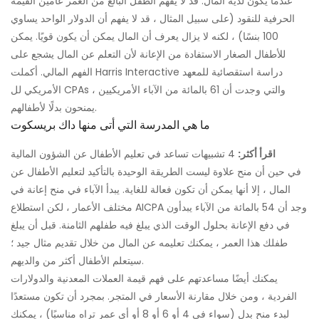
عندما يكون لديه المال. قد لا يفهم الطفل البالغ من العمر عامين القيمة
الحرفية للنقود (على سبيل المثال ، قد لا يفهم أن الدولار الواحد يساوي
100 بنسًا) ، لكنه لا يزال يعرف أن المال يمكن أن يكون قويًا. يمكن
للأطفال الصغار الاستفادة من الإعانة لأن التعلم عن المال يشجع على
الفهم المالي. أكملت Harris Interactive دراسة استقصائية للمعهد
الأمريكي لل CPAs ، والتي وجدت أن 61 بالمائة من الآباء الأمريكيين
يمنحون بدلًا لأطفالهم.
ما هي المدرسة التي أتى منها داك بريسكوت
اقرأ أكثر:
4 تشبيهات تساعد في تعليم الأطفال عن الشؤون المالية
في حين أن منح علاوة ليست الطريقة الوحيدة بالتأكيد لتعليم الأطفال عن
المال ، إلا أنها يمكن أن تكون فعالة للغاية. يبدأ الآباء في منح إعانة في
مختلف الأعمار ، لكن استطلاع AICPA وجد أن 54 بالمائة من الآباء يبدأون
في دفع الإعانة بحلول الوقت الذي يبلغ فيه طفلهم الثامنة. قبل أن يبلغ
طفلك هذا العمر ، يمكنك تعليمه عن المال من خلال تقديم مثال جيد ؛
سيتعلم الأطفال أكثر من والديهم.
يمكنك أيضًا مساعدتهم على فهم قيمة العملات المعدنية والدولارات
الفردية ، ومن خلال مقارنة الأسعار في المتجر. بمجرد أن تكون مستعدًا
لبدء منح بدل (سواء في 4 أو 6 أو 8 أو أي عمر تراه مناسبًا) ، يمكنك