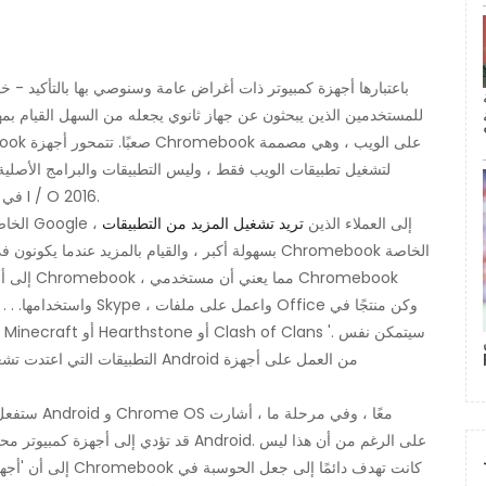
للمستخدمين الذين يبحثون عن جهاز ثانوي يجعله من السهل القيام بمها
لتشغيل تطبيقات الويب فقط ، وليس التطبيقات والبرامج الأصلية 
التقليدي. لكن هذا يتغير ، وفقًا لإعلان هام أصدرته Google في I / O 2016.
كما هو موضح في مدونة Chrome الخاصة بالشركة ، استمعت Google إلى العملاء الذين
تريد تشغيل المزيد من التطبيقات
،
التطبيقات التي اعتدت تشغيلها على