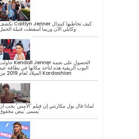
تكشف Caitlyn Jenner كيف تخاطبها كيند
وكايلي الآن وربما أسقطت قنبلة الحمل
حاولت Kendall Jenner الحصول على نج
البوب ​​الريفية هذه لتأخذ مكانها في بطاقة عيد
الميلاد لعام 2019 من Kardashian
لماذا قال بول مكارتني إن فيلم 'الأمس' يجب أن
يسمى 'بيض مخفوق'