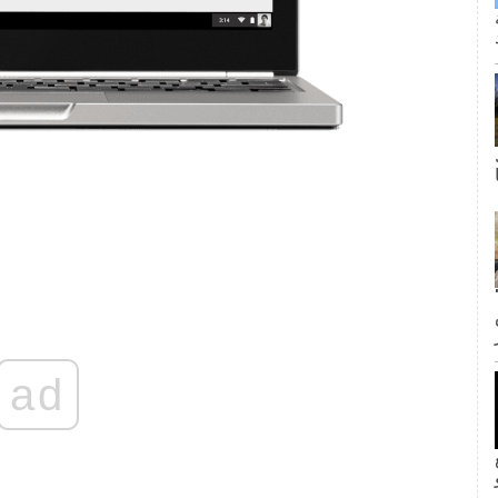
ى كانت القبلة الأولى لجيم وبام؟ لا
ad
inF