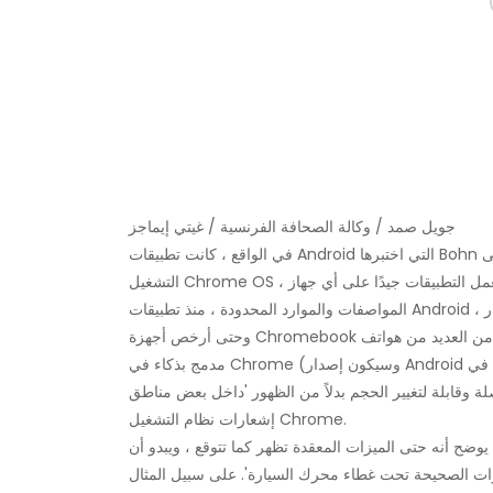
جويل صمد / وكالة الصحافة الفرنسية / غيتي إيماجز
في الواقع ، كانت تطبيقات Android التي اختبرها Bohn على Chromebook سريعة وشعرت بأنها 'متكاملة تمامًا' مع نظام
التشغيل Chrome OS ، ويجب أن تعمل التطبيقات جيدًا على أي جهاز Chromebook متوافق تقريبًا - حتى الأجهزة المنخفضة
المواصفات والموارد المحدودة ، منذ تطبيقات Android تم تطويرها مع وضع مجموعة واسعة من الهواتف الذكية في الاعتبار ،
وحتى أرخص أجهزة Chromebook لا تزال تتمتع بقوة أكبر من العديد من هواتف Android الحالية. أفاد Bohn أن Android
مدمج بذكاء في Chrome (وسيكون إصدار Android الذي تم استخدامه في Chrome هو Android N). تظهر التطبيقات كنوافذ
تغيير الحجم بدلاً من الظهور 'داخل بعض مناطق Android الغريبة' ، وتظهر إشعاراتها داخل منطقة
إشعارات نظام التشغيل Chrome.
يوضح أنه حتى الميزات المعقدة تظهر كما تتوقع ، ويبدو أن Google 'اتخذت جميع القرارات الصحيحة بشأن واجهة المستخدم ،
حيحة تحت غطاء محرك السيارة'. على سبيل المثال ، Android 'لا يعمل