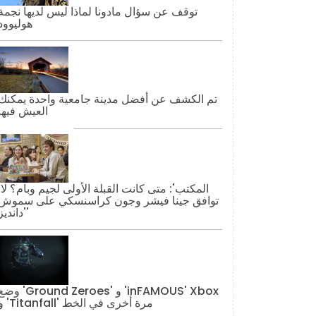
توقف عن سؤال مادونا لماذا ليس لديها نجمة
هوليوود
تم الكشف عن أفضل مدينة جامعية واحدة يمكنك
العيش فيها
'المكتب': مت
توافق جينا فيشر وجون كراسنسكي على سموش
'دانديز'
وضع 'Ground Zeroes' و 'AMOUS' Xbox
و 'Titanfall' مرة أخرى في الخط