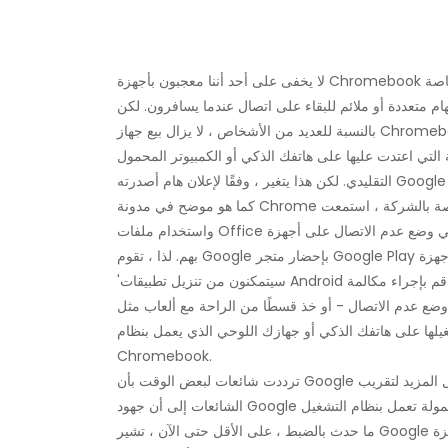
لا يخفى على أحد أننا معجبون بأجهزة Chromebook باعتبارها أجهزة كمبيوتر ذات أغراض عامة وسنوصي بها بالتأكيد - خاصة
م متعددة أو ملائم للبقاء على اتصال عندما يسافرون. لكن
بالنسبة للعديد من الأشخاص ، لا يزال بيع جهاز Chromebook صعبًا. تتمحور أجهزة Chromebook على الويب ، وهي مصممة
التي اعتدت عليها على هاتفك الذكي أو الكمبيوتر المحمول
واستخدام ملفات Office بسهولة أكبر ، والقيام بالمزيد عندما يكونون في وضع عدم الاتصال على أجهزة Chromebook الخاصة
بهم. لذا ، تقوم Google بإحضار متجر Google Play إلى أجهزة Chromebook ، مما يعني أن مستخدمي Chromebook
'سيتمكنون من تنزيل تطبيقات Android واستخدامها. . . قم بإجراء مكالمة Skype ، واعمل على ملفات Office وكن منتجًا في
وضع عدم الاتصال - أو خذ قسطًا من الراحة مع ألعاب مثل Minecraft أو Hearthstone أو Clash of Clans '. سيتمكن نفس
 هاتفك الذكي أو جهازك اللوحي الذي يعمل بنظام Android من العمل على أجهزة
Chromebook.
ترددت شائعات لبعض الوقت بأن Google ستفعل المزيد لتقريب Android و Chrome OS معًا ، وفي مرحلة ما ، أشارت
الشائعات إلى أن جهود Google قد تؤدي إلى أجهزة كمبيوتر محمولة تعمل بنظام التشغيل Android. على الرغم من أن هذا ليس
ما حدث بالضبط ، على الأقل حتى الآن ، تشير Google إلى أن 'أجهزة Chromebook كانت تهدف دائمًا إلى جعل الحوسبة في