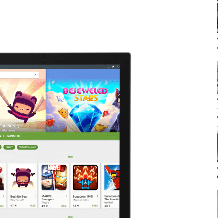
ال
مة