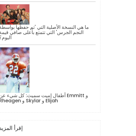
ما هي النسخة الأصلية التي 'تم حفظها بواسطة
النجم الجرس' التي تتمتع بأعلى صافي قيمة
اليوم؟
أطفال إميت سميث: كل شيء عن Emmitt و
Rheagen و Skylar و Elijah
إقرأ المزيد