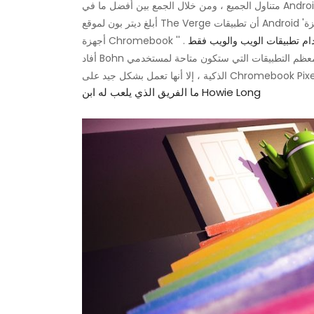
أبلغ ديتر بون لموقع The Verge أن تطبيقات Android 'هي فقط ما تحتاجه أجهزة Chromebook' ، مشيرًا إلى أن الإعلان يجعل
ام تطبيقات الويب والويب فقط
. '
أفاد Bohn أنه في حين أن معظم التطبيقات التي ستكون متاحة لمستخدمي Chromebook قد تم تصميمها في الأصل للهواتف
ما الفريق الذي يلعب له ابن Howie Long