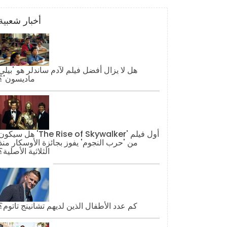
أخبار شعبية
هل لا يزال أفضل فيلم لآدم ساندلر هو 'بيلي
ماديسون'؟
هل سيكون 'The Rise of Skywalker' أول فيل
من 'حرب النجوم' يفوز بجائزة الأوسكار منذ
الثلاثية الأصلية؟
كم عدد الأطفال الذين لديهم تشانينج تاتوم؟