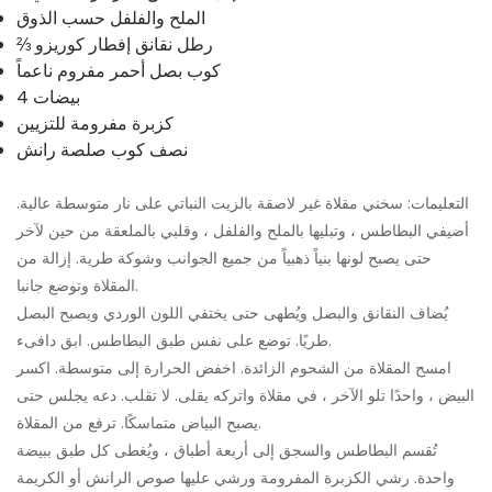
الملح والفلفل حسب الذوق
⅔ رطل نقانق إفطار كوريزو
كوب بصل أحمر مفروم ناعماً
4 بيضات
كزبرة مفرومة للتزيين
نصف كوب صلصة رانش
التعليمات: سخني مقلاة غير لاصقة بالزيت النباتي على نار متوسطة عالية.
أضيفي البطاطس ، وتبليها بالملح والفلفل ، وقلبي بالملعقة من حين لآخر
حتى يصبح لونها بنياً ذهبياً من جميع الجوانب وشوكة طرية. إزالة من
المقلاة وتوضع جانبا.
يُضاف النقانق والبصل ويُطهى حتى يختفي اللون الوردي ويصبح البصل
طريًا. توضع على نفس طبق البطاطس. ابق دافىء.
امسح المقلاة من الشحوم الزائدة. اخفض الحرارة إلى متوسطة. اكسر
البيض ، واحدًا تلو الآخر ، في مقلاة واتركه يقلى. لا تقلب. دعه يجلس حتى
يصبح البياض متماسكًا. ترفع من المقلاة.
تُقسم البطاطس والسجق إلى أربعة أطباق ، ويُغطى كل طبق ببيضة
واحدة. رشي الكزبرة المفرومة ورشي عليها صوص الرانش أو الكريمة