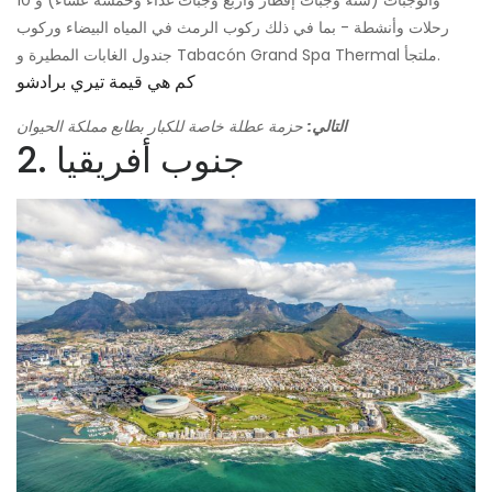
والوجبات (ستة وجبات إفطار وأربع وجبات غداء وخمسة عشاء) و 10
رحلات وأنشطة - بما في ذلك ركوب الرمث في المياه البيضاء وركوب
جندول الغابات المطيرة و Tabacón Grand Spa Thermal ملتجأ.
كم هي قيمة تيري برادشو
التالي:
حزمة عطلة خاصة للكبار بطابع مملكة الحيوان
2. جنوب أفريقيا