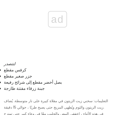
ad
لتتصدر
كرفس مقطع
جزر صغير مقطع
بصل أخضر مقطع إلى شرائح رفيعة
جبنة زرقاء مفتتة طازجة
التعليمات: سخني زيت الزيتون في مقلاة كبيرة على نار متوسطة. يُضاف
زيت الزيتون والثوم ويُطهى المزيج حتى يصبح طريًا ، حوالي 15 دقيقة.
في هذه الأثناء ، اخفقي البيض والحليب معًا في وعاء كبير حتى تمتزج