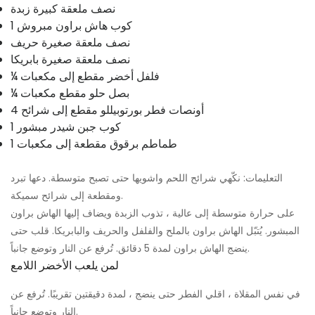
نصف ملعقة كبيرة زبدة
1 كوب هاش براون مبروش
نصف ملعقة صغيرة حريف
نصف ملعقة صغيرة بابريكا
¼ فلفل أخضر مقطع إلى مكعبات
¼ بصل حلو مقطع مكعبات
4 أونصات فطر بورتوبيللو مقطع إلى شرائح
1 كوب جبن شيدر مبشور
1 طماطم برقوق مقطعة إلى مكعبات
التعليمات: نكّهي شرائح اللحم واشويها حتى تصبح متوسطة. دعها تبرد
ومقطعة إلى شرائح سميكة.
على حرارة متوسطة إلى عالية ، تذوب الزبدة ويضاف إليها الهاش براون
المبشور. يُتبّل الهاش براون بالملح والفلفل والحريف والبابريكا. قلب حتى
ينضج الهاش براون لمدة 5 دقائق. تُرفع عن النار وتوضع جانباً.
لمن يلعب الأخضر اللامع
في نفس المقلاة ، اقلي الفطر حتى ينضج ، لمدة دقيقتين تقريبًا. تُرفع عن
النار وتوضع جانباً.