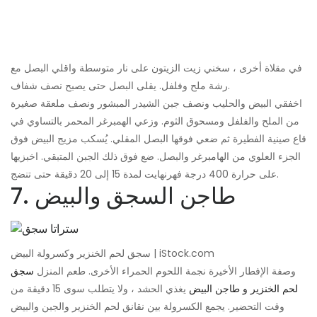
في مقلاة أخرى ، سخني زيت الزيتون على نار متوسطة واقلي البصل مع
رشة ملح وفلفل. يقلى البصل حتى يصبح نصف شفاف.
اخفقي البيض والحليب ونصف جبن الشيدر المبشور ونصف ملعقة صغيرة
من الملح والفلفل ومسحوق الثوم. وزعي الهمبرغر المحمر بالتساوي في
قاع صينية الفطيرة ثم ضعي فوقها البصل المقلي. يُسكب مزيج البيض فوق
الجزء العلوي من الهامبرغر والبصل. ضع فوق ذلك الجبن المتبقي. اخبزيها
على حرارة 400 درجة فهرنهايت لمدة 15 إلى 20 دقيقة حتى تنضج.
7. طاجن السجق والبيض
سجق لحم الخنزير وكسرولة البيض | iStock.com
وصفة الإفطار الأخيرة نجمة اللحوم الحمراء الأخرى. طعم المنزل
سجق
لحم الخنزير و طاجن البيض
يغذي الحشد ، ولا يتطلب سوى 15 دقيقة من
وقت التحضير. يجمع الكسرولة بين نقانق لحم الخنزير والجبن والبيض