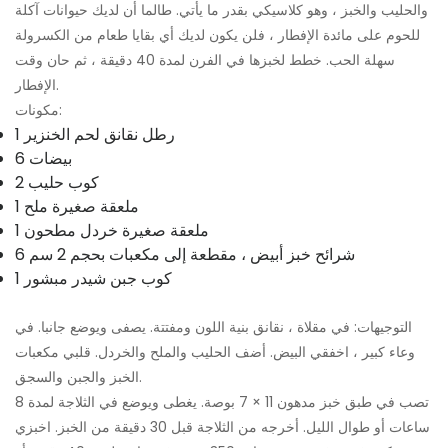
والحليب والخبز ، وهو كلاسيكي بقدر ما يأتي. طالما أن لديك حيوانات آكلة
للحوم على مائدة الإفطار ، فلن يكون لديك أي بقايا طعام من الكسرولة
سهلة الحب. خطط لخبزها في الفرن لمدة 40 دقيقة ، ثم حان وقت
الإفطار.
مكونات:
1 رطل نقانق لحم الخنزير
6 بيضات
2 كوب حليب
1 ملعقة صغيرة ملح
1 ملعقة صغيرة خردل مطحون
6 شرائح خبز أبيض ، مقطعة إلى مكعبات بحجم 2 سم
1 كوب جبن شيدر مبشور
التوجيهات: في مقلاة ، نقانق بنية اللون ومفتتة. يصفى ويوضع جانبا. في
وعاء كبير ، اخفقي البيض. أضف الحليب والملح والخردل. قلبي مكعبات
الخبز والجبن والسجق.
تصب في طبق خبز مدهون 11 × 7 بوصة. يغطى ويوضع في الثلاجة لمدة 8
ساعات أو طوال الليل. أخرجه من الثلاجة قبل 30 دقيقة من الخبز. اخبزي