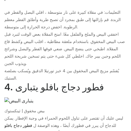
التعليمات: في مقلاة كبيرة على نار متوسطة ، اقلي البصل والفطر في
الزبدة. قم بإزالتها إلى طبق بمجرد أن تصبح طرية وأطلق الفطر معظم
الرطوبة. اخفض درجة الحرارة إلى متوسطة.
اخفقي البيض والملح والفلفل معًا. امنح المقلاة بعض الوقت لتبرد قبل
صب البيض المخفوق. باستخدام ملعقة مطاطية ، اقلب البيض وكشط قاع
المقلاة. اطبخي حتى ينضج البيض. ضعي فوقها الفطر والبصل وشرائح
اللحم وجبن بيبر جاك. اخلطي كل شيء حتى يتم تسخين شريحة اللحم
ويذوب الجبن.
يُقسّم مزيج البيض المخفوق بين 4 خبز تورتيلا الدقيق ويُسكب بصلصة
الستيك.
4. فطور دجاج بافلو يتبارى
بيض مخفوق | ثينكستوك
ليس عليك أن تقتصر على تناول اللحوم الحمراء في وجبة الإفطار. يمكن
للدجاج أن يبرز في فطورك أيضًا ، وهذه الوصفة ل
فطور دجاج بافلو