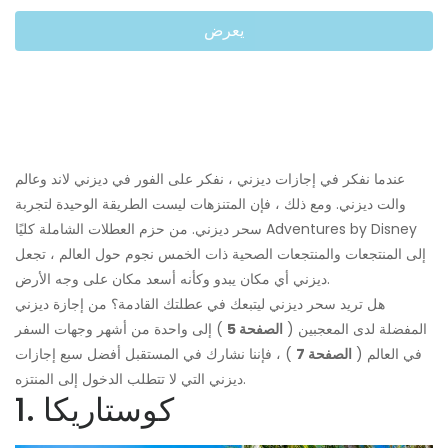
يعرض
عندما نفكر في إجازات ديزني ، نفكر على الفور في ديزني لاند وعالم
والت ديزني. ومع ذلك ، فإن المتنزهات ليست الطريقة الوحيدة لتجربة
سحر ديزني. من حزم العطلات الشاملة كليًا Adventures by Disney
إلى المنتجعات والمنتجعات الصحية ذات الخمس نجوم حول العالم ، تجعل
ديزني أي مكان يبدو وكأنه أسعد مكان على وجه الأرض.
هل تريد سحر ديزني ليتبعك في عطلتك القادمة؟ من إجازة ديزني
المفضلة لدى المعجبين (
الصفحة 5
) إلى واحدة من أشهر وجهات السفر
في العالم (
الصفحة 7
) ، فإننا نشارك في المستقبل أفضل سبع إجازات
ديزني التي لا تتطلب الدخول إلى المنتزه.
1. كوستاريكا