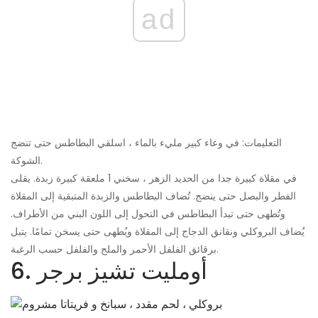
ad
التعليمات: في وعاء كبير مليء بالماء ، اسلقي البطاطس حتى تنضج
الشوكة.
في مقلاة كبيرة جدا من الحديد الزهر ، سخني 1 ملعقة كبيرة زبدة. يقلى
الفطر والبصل حتى ينضج. تُضاف البطاطس والزبدة المتبقية إلى المقلاة
وتُطهى حتى تبدأ البطاطس في التحول إلى اللون البني من الأطراف.
يُضاف البروكلي ونقانق الدجاج إلى المقلاة ويُطهى حتى يسخن تمامًا. يتبل
برقائق الفلفل الأحمر والملح والفلفل حسب الرغبة.
6. أومليت تشيز برجر