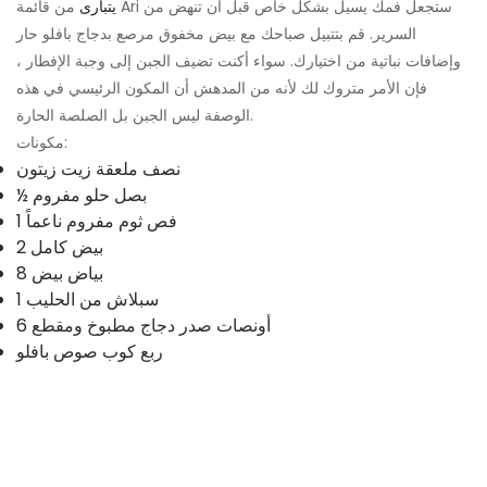
يتبارى
من قائمة Ari ستجعل فمك يسيل بشكل خاص قبل أن تنهض من
السرير. قم بتتبيل صباحك مع بيض مخفوق مرصع بدجاج بافلو حار
وإضافات نباتية من اختيارك. سواء أكنت تضيف الجبن إلى وجبة الإفطار ،
فإن الأمر متروك لك لأنه من المدهش أن المكون الرئيسي في هذه
الوصفة ليس الجبن بل الصلصة الحارة.
مكونات:
نصف ملعقة زيت زيتون
½ بصل حلو مفروم
1 فص ثوم مفروم ناعماً
2 بيض كامل
8 بياض بيض
1 سبلاش من الحليب
6 أونصات صدر دجاج مطبوخ ومقطع
ربع كوب صوص بافلو