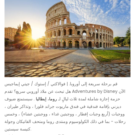
قم برحلة سريعة إلى أوروبا. | فوالاكتي / إستوك / جيتي إيماجيس
هل تبحث عن ملاذ أوروبي سريع؟ تقدم Adventures by Disney الآن
حزمة إجازة شاملة لمدة ثلاث ليالٍ لـ
روما، إيطاليا
. سيستمتع ضيوف
ديزني بإقامة فندقية في فندق ماريوت جراند فلورا ، وتذاكر طيران ،
ووجبات (أربع وجبات إفطار ، ووجبتين غداء ، ووجبتين عشاء) ، وخمس
رحلات - بما في ذلك الكولوسيوم ومنتدى روما ومتحف الفاتيكان وجولة
كنيسة سيستين.