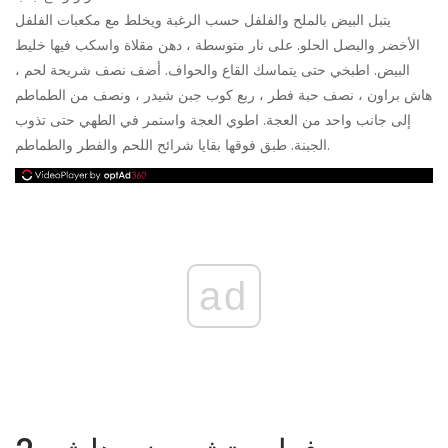
يتبل البيض بالملح والفلفل حسب الرغبة ويخلط مع مكعبات الفلفل
الأخضر والبصل الحلو. على نار متوسطة ، دهن مقلاة واسكب فيها خليط
البيض. اطبخي حتى يتماسك القاع والحواف. أضف نصف شريحة لحم ،
هاش براون ، نصف حبة فطر ، ربع كوب جبن شيدر ، ونصف من الطماطم
إلى جانب واحد من العجة. اطوي العجة واستمر في الطهي حتى تذوب
الجبنة. طبق فوقها بقايا شرائح اللحم والفطر والطماطم.
ad