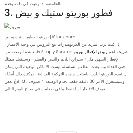
الحامضة إذا رغبت في ذلك. يخدم.
3. فطور بوريتو ستيك و بيض
بوريتو الفطور ستيك وبيض | iStock.com
إذا كنت تريد المزيد من الكربوهيدرات مع البروتين في وجبة الإفطار ،
شريحة لحم وبيض الإفطار بوريتو
فاتبع هذه الوصفة من Simply Scratch
. الإفطار الشهي مليء بشرائح اللحم والبيض والفطر ، وسيبقيك ممتلئًا
حتى الغداء وما بعده. مطاعم السلسلة ليست الأماكن الوحيدة التي يمكن
أن تقدم البوريتو اللذيذ. باستخدام هذه التركيبة الغذائية ، يمكنك ذلك أيضًا ،
وسيستغرق الأمر 30 دقيقة فقط. تخدم الوصفة 4 ضيوف ، لذا ادعُ بعض
ضيوف الإفطار أو احتفظ بباقي طعامك في صباح اليوم التالي.