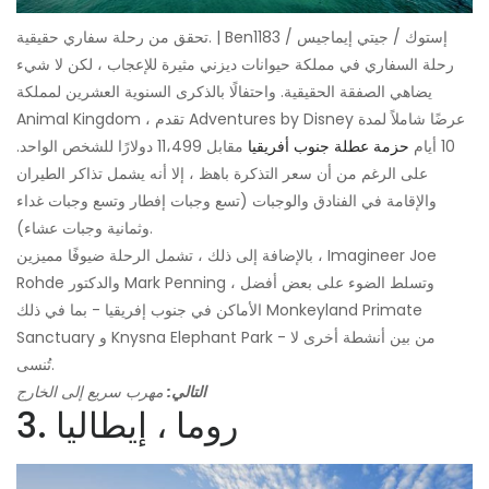
تحقق من رحلة سفاري حقيقية. | Ben1183 / إستوك / جيتي إيماجيس
رحلة السفاري في مملكة حيوانات ديزني مثيرة للإعجاب ، لكن لا شيء
يضاهي الصفقة الحقيقية. واحتفالًا بالذكرى السنوية العشرين لمملكة
Animal Kingdom ، تقدم Adventures by Disney عرضًا شاملاً لمدة
10 أيام
حزمة عطلة جنوب أفريقيا
مقابل 11،499 دولارًا للشخص الواحد.
على الرغم من أن سعر التذكرة باهظ ، إلا أنه يشمل تذاكر الطيران
والإقامة في الفنادق والوجبات (تسع وجبات إفطار وتسع وجبات غداء
وثمانية وجبات عشاء).
بالإضافة إلى ذلك ، تشمل الرحلة ضيوفًا مميزين ، Imagineer Joe
Rohde والدكتور Mark Penning ، وتسلط الضوء على بعض أفضل
الأماكن في جنوب إفريقيا - بما في ذلك Monkeyland Primate
Sanctuary و Knysna Elephant Park - من بين أنشطة أخرى لا
تُنسى.
التالي:
مهرب سريع إلى الخارج
3. روما ، إيطاليا