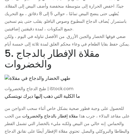
جيدًا. اخفض الحرارة إلى متوسطة منخفضة وأضف البيض إلى المقلاة.
يُطهى حتى ينضج البيض تمامًا ، حوالي 5 إلى 8 دقائق ، مع التحريك
باستمرار. يُضاف الدجاج المطبوخ وصوص البافلو. يقلب حتى يتم تسخين
جميع المكونات ، لمدة دقيقتين إضافيتين.
ضعي فوقها الخضار والجبن الأزرق. من الأفضل تناوله في اليوم ، ولكن
يمكن حفظ بقايا الطعام في وعاء محكم الغلق لمدة ثلاثة إلى خمسة أيام.
5. مقلاة الإفطار بالدجاج
والخضروات
طبخ الدجاج والخضروات | iStock.com
ما الكلية التي ذهب إليها ديرك نويتسكي
للحصول على وجبة فطور صحية بشكل خاص أثناء سحب الدواجن من
على مقاعد البدلاء ، جرب هذا
مقلاة إفطار بالدجاج والخضروات
من الحب
والحماس. إنه خالي من البيض ولكنه مليء بالخضار التي تشمل الفطر
والبطاطا والبروكلي والبصل. تحتوي مقلاة الإفطار أيضًا على نقانق الدجاج