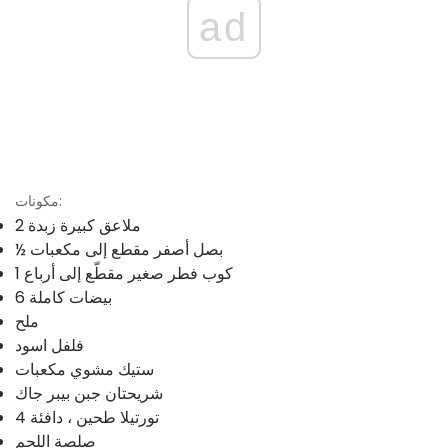
ad
مكونات:
2 ملاعق كبيرة زبدة
½ بصل أصفر مقطع إلى مكعبات
1 كوب فطر صغير مقطّع إلى أرباع
6 بيضات كاملة
ملح
فلفل اسود
ستيك مشوي مكعبات
شريحتان جبن بيبر جاك
4 تورتيلا طحين ، دافئة
صلصة اللحم