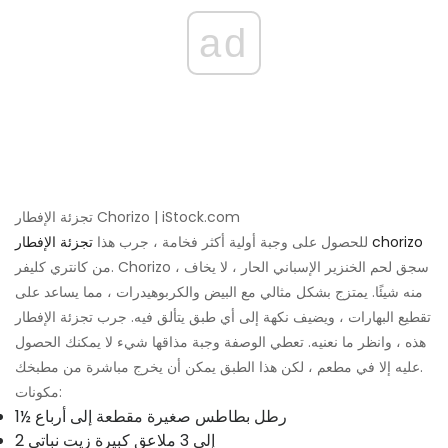
ad
تجزئة الإفطار Chorizo ​​| iStock.com
تجزئة الإفطار chorizo
للحصول على وجبة أولية أكثر فخامة ، جرب هذا
من كانتري كليفر. Chorizo ​​، سجق لحم الخنزير الإسباني الحار ، لا يخاف
منه شيئًا. يمتزج بشكل مثالي مع البيض والكربوهيدرات ، مما يساعد على
تقطيع البهارات ، ويضيف نكهة إلى أي طبق يتألق فيه. جرب تجزئة الإفطار
هذه ، وانظر ما نعنيه. تعطي الوصفة وجبة مذاقها شيء لا يمكنك الحصول
عليه إلا في مطعم ، لكن هذا الطبق يمكن أن يخرج مباشرة من مطبخك.
مكونات:
1½ رطل بطاطس صغيرة مقطعة إلى أرباع
2 إلى 3 ملاعق كبيرة زيت نباتي