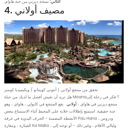
نسخة ديزني من جنة هاواي.
التالي:
4. مصيف أولاني
تحقق من منتجع أولاني. | أنتوني كوينتانو / ويكيميديا ​​كومنز
هل تريد أن تعيش أفضل ما لديك من حياة Moana؟ فكر في رحلة إلى
منتجع ديزني في هاواي ،
أولاني
. يقع المنتجع في كابولي ، هاواي ، وهو
جنة حقيقية. استمتع بإطلالات خلابة على المحيط أثناء الاستمتاع ببعض
الأنشطة المضمنة - الحرف اليدوية في غرفة Pau Hana ، ودروس
القيثارة ، ومغارة Ka Maka ، وليالي الأفلام ، وغير ذلك - أو توجه إلى