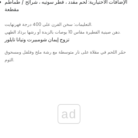
الإضافات الاختيارية: لحم مقدد ، فطر سوتيه ، شرائح / طماطم
مقطعة
التعليمات: سخن الفرن على 400 درجة فهرنهايت.
دهن صينية الفطيرة مقاس 10 بوصات بالزبدة أو رشها برذاذ الطهي.
تزوج إيمان شومبيرت وتيانا تايلور
حمّر اللحم في مقلاة على نار متوسطة مع رشة ملح وفلفل ومسحوق
الثوم.
ad