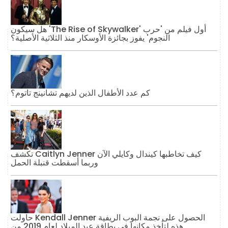
هل سيكون 'The Rise of Skywalker' أول فيلم من 'حرب
النجوم' يفوز بجائزة الأوسكار منذ الثلاثية الأصلية؟
كم عدد الأطفال الذين لديهم تشانينج تاتوم؟
تكشف Caitlyn Jenner كيف تخاطبها كيندال وكايلي الآن
وربما أسقطت قنبلة الحمل
حاولت Kendall Jenner الحصول على نجمة البوب ​​الريفية
هذه لتأخذ مكانها في بطاقة عيد الميلاد لعام 2019 من