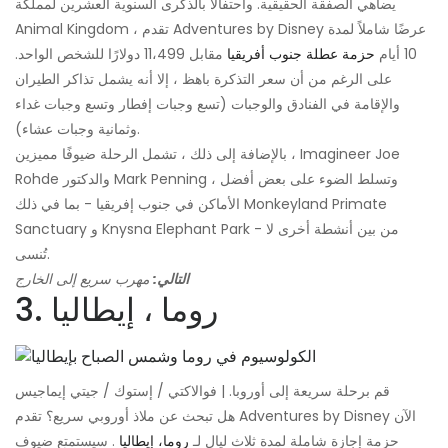
يضاهي الصفقة الحقيقية. واحتفالًا بالذكرى السنوية العشرين لمملكة
Animal Kingdom ، تقدم Adventures by Disney عرضًا شاملاً لمدة
10 أيام
حزمة عطلة جنوب أفريقيا
مقابل 11،499 دولارًا للشخص الواحد.
على الرغم من أن سعر التذكرة باهظ ، إلا أنه يشمل تذاكر الطيران
والإقامة في الفنادق والوجبات (تسع وجبات إفطار وتسع وجبات غداء
وثمانية وجبات عشاء).
بالإضافة إلى ذلك ، تشمل الرحلة ضيوفًا مميزين ، Imagineer Joe
Rohde والدكتور Mark Penning ، وتسلط الضوء على بعض أفضل
الأماكن في جنوب إفريقيا - بما في ذلك Monkeyland Primate
Sanctuary و Knysna Elephant Park - من بين أنشطة أخرى لا
تُنسى.
التالي:
مهرب سريع إلى الخارج
3. روما ، إيطاليا
قم برحلة سريعة إلى أوروبا. | فوالاكتي / إستوك / جيتي إيماجيس
هل تبحث عن ملاذ أوروبي سريع؟ تقدم Adventures by Disney الآن
حزمة إجازة شاملة لمدة ثلاث ليالٍ لـ
روما، إيطاليا
. سيستمتع ضيوف