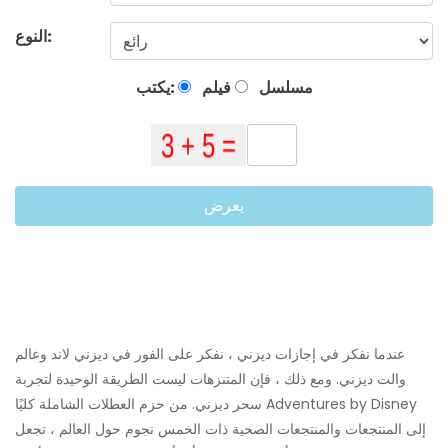
النوع:
مسلسل
فيلم
يكتب:
يعرض
عندما نفكر في إجازات ديزني ، نفكر على الفور في ديزني لاند وعالم
والت ديزني. ومع ذلك ، فإن المتنزهات ليست الطريقة الوحيدة لتجربة
سحر ديزني. من حزم العطلات الشاملة كليًا Adventures by Disney
إلى المنتجعات والمنتجعات الصحية ذات الخمس نجوم حول العالم ، تجعل