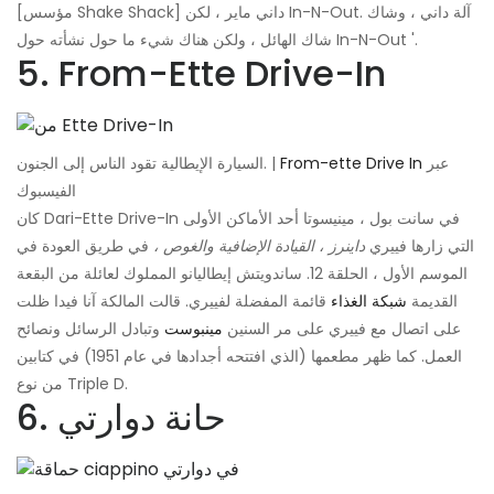
[مؤسس Shake Shack] داني ماير ، لكن In-N-Out. آلة داني ، وشاك
شاك الهائل ، ولكن هناك شيء ما حول نشأته حول In-N-Out '.
5. From-Ette Drive-In
عبر
From-ette Drive In
السيارة الإيطالية تقود الناس إلى الجنون. |
الفيسبوك
كان Dari-Ette Drive-In في سانت بول ، مينيسوتا أحد الأماكن الأولى
التي زارها فييري
داينرز ، القيادة الإضافية والغوص ،
في طريق العودة في
الموسم الأول ، الحلقة 12. ساندويتش إيطاليانو المملوك لعائلة من البقعة
القديمة
شبكة الغذاء
قائمة المفضلة لفييري. قالت المالكة آنا فيدا ظلت
على اتصال مع فييري على مر السنين
مينبوست
وتبادل الرسائل ونصائح
العمل. كما ظهر مطعمها (الذي افتتحه أجدادها في عام 1951) في كتابين
من نوع Triple D.
6. حانة دوارتي