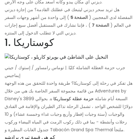
ديزني أي مكان يبدو وكأنه أسعد مكان على وجه الأرض.
هل تريد سحر ديزني ليتبعك في عطلتك القادمة؟ من إجازة ديزني
المفضلة لدى المعجبين (
الصفحة 5
) إلى واحدة من أشهر وجهات السفر
في العالم (
الصفحة 7
) ، فإننا نشارك في المستقبل أفضل سبع إجازات
ديزني التي لا تتطلب الدخول إلى المنتزه.
1. كوستاريكا
جرب حزمة العطلة الشاملة كليًا. | توماس رامساور / إستوك / جيتي
إيماجيس
هل تفكر في رحلة إلى كوستاريكا؟ طريقة واحدة للتحقق من هذه الوجهة
من قائمة مجموعة السفر الخاصة بك هي من خلال Adventures by
Disney's السبعة أيام شاملة
حزمة عطلة كوستاريكا
ه. بحوالي 3899
دولارًا للشخص الواحد ، تشمل الرحلة تذاكر الطيران والإقامة في الفنادق
والوجبات (ستة وجبات إفطار وأربع وجبات غداء وخمسة عشاء) و 10
رحلات وأنشطة - بما في ذلك ركوب الرمث في المياه البيضاء وركوب
جندول الغابات المطيرة و Tabacón Grand Spa Thermal ملتجأ.
كم هي قيمة تيري برادشو