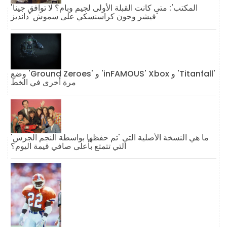
'المكتب': متى كانت القبلة الأولى لجيم وبام؟ لا توافق جينا
فيشر وجون كراسنسكي على سموش 'دانديز'
وضع 'Ground Zeroes' و 'inFAMOUS' Xbox و 'Titanfall'
مرة أخرى في الخط
ما هي النسخة الأصلية التي 'تم حفظها بواسطة النجم الجرس'
التي تتمتع بأعلى صافي قيمة اليوم؟