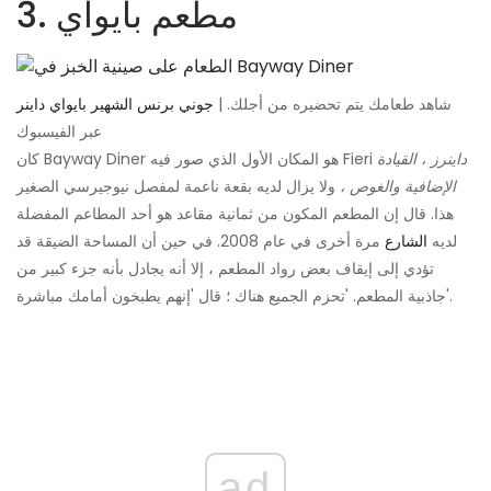
3. مطعم بايواي
شاهد طعامك يتم تحضيره من أجلك. |
جوني برنس الشهير بايواي داينر
عبر الفيسبوك
داينرز ، القيادة
كان Bayway Diner هو المكان الأول الذي صور فيه Fieri
الإضافية والغوص ،
ولا يزال لديه بقعة ناعمة لمفصل نيوجيرسي الصغير
هذا. قال إن المطعم المكون من ثمانية مقاعد هو أحد المطاعم المفضلة
لديه
الشارع
مرة أخرى في عام 2008. في حين أن المساحة الضيقة قد
تؤدي إلى إيقاف بعض رواد المطعم ، إلا أنه يجادل بأنه جزء كبير من
جاذبية المطعم. 'تحزم الجميع هناك ؛ قال 'إنهم يطبخون أمامك مباشرة'.
ad