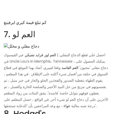
كم تبلغ قيمة كيري ايرفينغ
7. العم لو
احصل على قطع الدجاج المقلي. |
العم لوز فرايد تشيكن
عبر الفيسبوك
في Uncle Lou’s in Memphis، Tennessee ، يمكنك الحصول على
دجاج مقلي 'مجنون'
العم الفاسد
وفقا لفييري. أشاد بهذا الموقع في قطاع
التسوق في حلقة من
أفضل شيء أكلته على الإطلاق
. في هذا المطعم ،
يقوم الطهاة بتغطية الصدور والفخذين الحلو والحار في خبز متبل ، ثم
يغمسونهم في مزيج من خل النبيذ الأحمر والصلصة الحارة والعسل ، ثم
يغطون فوقهم بتوابل خاصة 'فاسدة'. يتفق المئات من رواد المطعم
الآخرين على أن دجاج العم لو شيء آخر. في الواقع ، حصل المطعم على
، مع وعد المراجعين بأن 'الدعاية تستحقها'.
درجة شبه مثالية
عواء
8. Hodad's