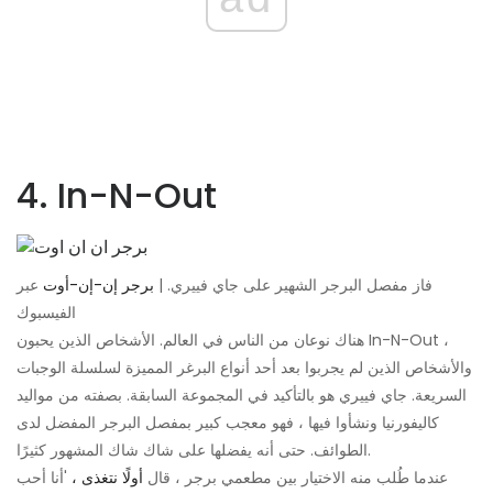
4. In-N-Out
فاز مفصل البرجر الشهير على جاي فييري. |
برجر إن-إن-أوت
عبر
الفيسبوك
هناك نوعان من الناس في العالم. الأشخاص الذين يحبون In-N-Out ،
والأشخاص الذين لم يجربوا بعد أحد أنواع البرغر المميزة لسلسلة الوجبات
السريعة. جاي فييري هو بالتأكيد في المجموعة السابقة. بصفته من مواليد
كاليفورنيا ونشأوا فيها ، فهو معجب كبير بمفصل البرجر المفضل لدى
الطوائف. حتى أنه يفضلها على شاك شاك المشهور كثيرًا.
عندما طُلب منه الاختيار بين مطعمي برجر ، قال
أولًا نتغذى ،
'أنا أحب