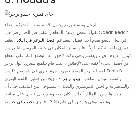
الرجل يستمتع برغر يحمل الاسم نفسه. | شبكة الغذاء
يقول البعض إن هذا المطعم الثقب في الجدار في حي Ocean Beach
في سان دييغو يقدم أحد أفضل المطاعم
أفضل البرغر في البلاد
. يعتقد
فييري ذلك بالتأكيد. أولاً ، قام بتمييز المكان في حلقة الموسم الثاني من
داينرز ، درايف إن ، ويغطس.
في وقت لاحق ، عاد ليطلق النار على مقطع
من
أفضل شيء أكلته على الإطلاق ،
حيث قام بتلميع شعري حول برجر
لحم الخنزير المقدد. ظهرت مرة أخرى في الموسم 17 من Triple D.
والحب متبادل. مطعم '
جيدو برجر
'- مزيج من فطيرة اللحم البقري
والبسطرمة والجبن السويسري والبصل - مستوحى من الشيف. حتى أن
مايك هاردين ، المالك آنذاك ، كان لديه وشم جاي فييري على ساقه.
.
وعندما توفي هاردين في عام 2015 ، فييري
تحدث في جنازته