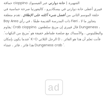
حماقة cioppino الشهيرة. |
حانة دوارتي
عبر الفيسبوك
فييري أعطى حانة دوارتي في بيسكاديرو ، كاليفورنيا صرخة حماسية في
حلقة الموسم الثاني من
أفضل شيء أكلته على الإطلاق
.
تقدم منطقة
Bay Area ذات المدرسة القديمة طبقًا ، في رأي Fieri ، يتجاوز ما لا
يقاوم: Crab cioppino. قال فييري إن مزيج سلطعون Dungeness ،
والبطلينوس ، والأسماك مع صلصة طماطم خفيفة هو 'مزيج من النكهات'.
'عندما يكون بإمكان K-O الرجل الثلاثي D ، فأنت تعلم أن هذا هو الفائز.
هذا فائز ، فائز ، عشاء Dungeness crab '.
ad