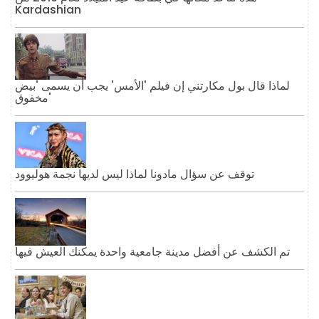
Kardashian
لماذا قال بول مكارتني إن فيلم 'الأمس' يجب أن يسمى 'بيض
مخفوق'
توقف عن سؤال مادونا لماذا ليس لديها نجمة هوليوود
تم الكشف عن أفضل مدينة جامعية واحدة يمكنك العيش فيها