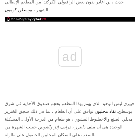
حدث ، لن أغادر بدون بعض الرافيولي الكركند' من المطعم الإيطالي
.
الشهير ،
بوسطن كومون
ad
فييري ليس الوحيد الذي يهتم بهذا المطعم بحجم صندوق الأحذية في شرق
بوسطن.
نقاد محليون
توافق على أن الطعام ، بما في ذلك سجق الخنزير
محلي الصنع والأخطبوط المشوي ، هو طعام من الدرجة الأولى. المشكلة
الوحيدة هي أن ملف
داينرز ، درايف إنز والغوص
جعلت الشهرة من
الصعب على السكان المحليين الحصول على طاولة.