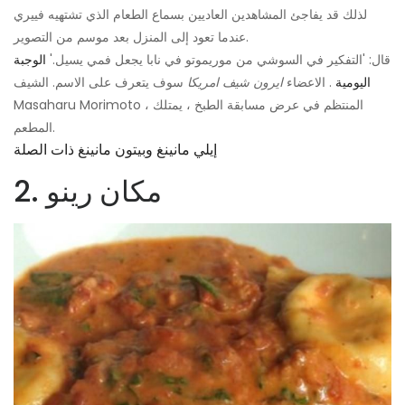
لذلك قد يفاجئ المشاهدين العاديين بسماع الطعام الذي تشتهيه فييري
عندما تعود إلى المنزل بعد موسم من التصوير.
قال: 'التفكير في السوشي من موريموتو في نابا يجعل فمي يسيل.'
الوجبة
اليومية
. الاعضاء
ايرون شيف امريكا
سوف يتعرف على الاسم. الشيف
Masaharu Morimoto ، المنتظم في عرض مسابقة الطبخ ، يمتلك
المطعم.
إيلي مانينغ وبيتون مانينغ ذات الصلة
2. مكان رينو