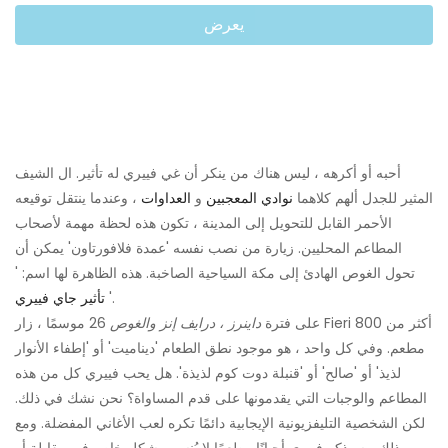
يعرض
أحبه أو أكرهه ، ليس هناك من ينكر أن غي فييري له تأثير. ال الشيف
المثير للجدل ألهم كلاهما
نوادي المعجبين
و
العداوات
، وعندما ينتقل توقيعه
الأحمر القابل للتحويل إلى المدينة ، تكون هذه لحظة مهمة لأصحاب
المطاعم المحليين. زيارة من نصب نفسه 'عمدة فلافورتاون' يمكن أن
تحول الغوص الهادئ إلى مكة السياحية الصاخبة. هذه الظاهرة لها اسم: '
'.
تأثير جاي فييري
على فترة
داينرز ، درايف إنز والغوص
26 موسمًا ، زار Fieri أكثر من 800
مطعم. وفي كل واحد ، هو موجود نطق الطعام 'ديناميت' أو 'إطفاء الأنوار
لذيذ' أو 'صالح' أو 'قنبلة دوت كوم لذيذة'. هل يحب فييري كل من هذه
المطاعم والوجبات التي يقدمونها على قدم المساواة؟ نحن نشك في ذلك.
لكن الشخصية التليفزيونية الإيجابية دائمًا تكره لعب الأغاني المفضلة. ومع