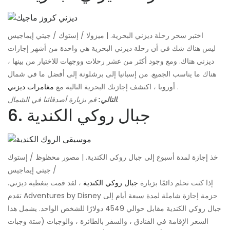
اختبر سحر رحلة ديزني البحرية. | ميزولا / إستوك / جيتي إيماجيس
ليس هناك شك في أن رحلة ديزني البحرية هي واحدة من أشهر إجازات
ديزني هناك. ومع وجود أكثر من عشر رحلات ووجهات للاختيار من بينها ،
هناك ما يناسب الجميع. من إسبانيا إلى برشلونة إلى أفضل ما في شمال
.
أوروبا ، اكتشف إجازتك البحرية التالية مع
مغامرات ديزني
قم بزيارة أصدقائنا في الشمال.
التالي:
6. جبال روكي الكندية
خذ إجازة لمدة أسبوع إلى جبال روكي الكندية. | مصور محظوظ / إستوك
/ جيتي إيماجيس
إذا كنت تحلم دائمًا بزيارة
جبال روكي الكندية
، لقد قمت بتغطية ديزني.
تقدم Adventures by Disney حزمة إجازة شاملة لمدة سبعة أيام إلى
جبال روكي الكندية مقابل حوالي 4549 دولارًا للشخص الواحد. يشمل هذا
السعر الإقامة في الفنادق ، والسفر بالطائرة ، والوجبات (ستة وجبات