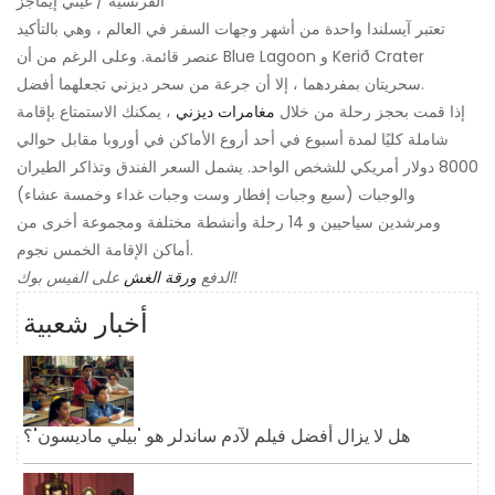
الفرنسية / غيتي إيماجز
تعتبر آيسلندا واحدة من أشهر وجهات السفر في العالم ، وهي بالتأكيد
عنصر قائمة. وعلى الرغم من أن Blue Lagoon و Kerið Crater
سحريتان بمفردهما ، إلا أن جرعة من سحر ديزني تجعلهما أفضل.
إذا قمت بحجز رحلة من خلال
مغامرات ديزني
، يمكنك الاستمتاع بإقامة
شاملة كليًا لمدة أسبوع في أحد أروع الأماكن في أوروبا مقابل حوالي
8000 دولار أمريكي للشخص الواحد. يشمل السعر الفندق وتذاكر الطيران
والوجبات (سبع وجبات إفطار وست وجبات غداء وخمسة عشاء)
ومرشدين سياحيين و 14 رحلة وأنشطة مختلفة ومجموعة أخرى من
أماكن الإقامة الخمس نجوم.
على الفيس بوك!
الدفع
ورقة الغش
أخبار شعبية
هل لا يزال أفضل فيلم لآدم ساندلر هو 'بيلي ماديسون'؟