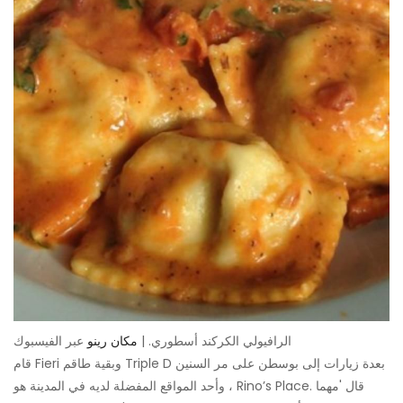
الرافيولي الكركند أسطوري. |
مكان رينو
عبر الفيسبوك
قام Fieri وبقية طاقم Triple D بعدة زيارات إلى بوسطن على مر السنين
، وأحد المواقع المفضلة لديه في المدينة هو Rino’s Place. قال 'مهما