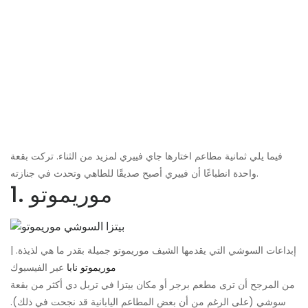
فيما يلي ثمانية مطاعم اختارها جاي فييري لمزيد من الثناء. تركت بقعة
واحدة انطباعًا أن فييري أصبح صديقًا للطاهي وتحدث في جنازته.
1. موريموتو
إبداعات السوشي التي يقدمها الشيف موريموتو جميلة بقدر ما هي لذيذة. |
موريموتو نابا
عبر الفيسبوك
من المرجح أن ترى مطعم برجر أو مكان بيتزا في تربل دي أكثر من بقعة
سوشي (على الرغم من أن بعض المطاعم اليابانية قد نجحت في ذلك).