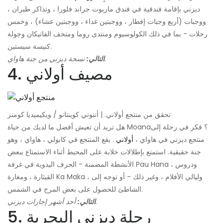
ديزني بإقامة فندقية في فندق ماريوت جراند فلورا ، وتذاكر طيران ،
ووجبات (أربع وجبات إفطار ، ووجبتين غداء ، ووجبتين عشاء) ، وخمس
رحلات - بما في ذلك الكولوسيوم ومنتدى روما ومتحف الفاتيكان وجولة
كنيسة سيستين.
نسخة ديزني من جنة هاواي.
التالي:
4. مصيف أولاني
تحقق من منتجع أولاني. | أنتوني كوينتانو / ويكيميديا ​​كومنز
هل تريد أن تعيش أفضل ما لديك من حياة Moana؟ فكر في رحلة إلى
منتجع ديزني في هاواي ،
أولاني
. يقع المنتجع في كابولي ، هاواي ، وهو
جنة حقيقية. استمتع بإطلالات خلابة على المحيط أثناء الاستمتاع ببعض
الأنشطة المضمنة - الحرف اليدوية في غرفة Pau Hana ، ودروس
القيثارة ، ومغارة Ka Maka ، وليالي الأفلام ، وغير ذلك - أو توجه إلى
الشاطئ للحصول على بعض المرح في الشمس.
أحد أشهر إجازات ديزني.
التالي:
5. رحلة ديزني البحرية