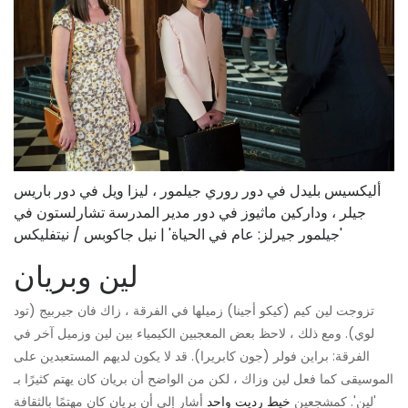
أليكسيس بليدل في دور روري جيلمور ، ليزا ويل في دور باريس
جيلر ، وداركين ماثيوز في دور مدير المدرسة تشارلستون في
'جيلمور جيرلز: عام في الحياة' | نيل جاكوبس / نيتفليكس
لين وبريان
تزوجت لين كيم (كيكو أجينا) زميلها في الفرقة ، زاك فان جيربيج (تود
لوي). ومع ذلك ، لاحظ بعض المعجبين الكيمياء بين لين وزميل آخر في
الفرقة: براين فولر (جون كابريرا). قد لا يكون لديهم المستعبدين على
الموسيقى كما فعل لين وزاك ، لكن من الواضح أن بريان كان يهتم كثيرًا بـ
'لين'. كمشجعين
خيط رديت واحد
أشار إلى أن بريان كان مهتمًا بالثقافة