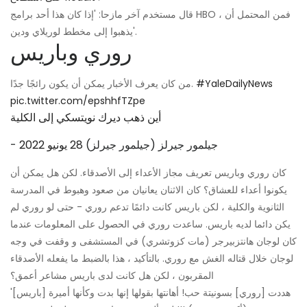
قال مستخدم آخر مازحا: 'إذا كان هذا أحد برامج HBO ، فمن المحتمل أن
يذهبوا إلى مخطط لوريلاي ودين'.
روري وباريس
#YaleDailyNews
من كان يعرف الأخبار يمكن أن يكون رائجًا جدًا.
pic.twitter.com/epshhfTZpe
أين ذهب ديرك نويتسكي إلى الكلية
- جيلمور جيرلز (جيلمور جيرلز)
28 يونيو 2022
كان روري وباريس تعريف مجاز الأعداء إلى الأصدقاء. لكن هل يمكن أن
يكونوا أعداء للعشاق؟ كان الاثنان يعانيان من صعود وهبوط في المدرسة
الثانوية والكلية ، لكن باريس كانت دائمًا تدعم روري - حتى لو روري لم
يكن دائما لديه باريس. ساعدت روري في الحصول على المعلومات عندما
كان لوجان هانتزبيرجر (مات كزوتشري) في المستشفى و وقفت في وجه
لوجان خلال قتاله الغش مع روري. بالتأكيد ، هذا بالضبط ما يفعله الأصدقاء
المقربون ، لكن هل كانت لدى باريس مشاعر أعمق؟
'[باريس] هددت [روري] بسونيتة حب! أهانتها بقولها إنها بدت وكأنها أميرة