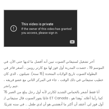
آخر تشغيل لستيفاني
الصوت
تبين أنه أفضل ما لديها حتى الآن. في
الموسم 19 ، حصدت المدربة أول فوز لها مع كارتر روبين ، أصغر فائز في
البطولة
الصوت
تاريخ الولايات المتحدة (15 سنة). شيلتون ، الذي كان
خطيب ستيفاني في ذلك الوقت ، جاء في المركز الثاني مع عضو فريقه ،
جيم رانجر.
'أنا فقط أشعر بالحماس الشديد لكارتر لأنه أول رجل يبلغ من العمر 15
عامًا يفوز
الصوت
قال ستيفاني لـ ET Canada ، كما رأينا أعلاه. 'وهذا هو
أول فوز لي. أعتقد أن أكثر ما أدهشني هو أن لدي طفل ... في سنه تقريبًا.