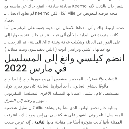
محادثة صادقة ، انفتح جاك عن ماضيه مع Keemo. شعر جاك بالذنب لأنه
لم يعاود الاتصال بـ Keemo أبدًا ، لكن Allie منحه فرصة للتعويض عن
خطأه.
عندما ارتبط جاك وألي ، دعاها للانتقال إلى مدينة جنوة. على الرغم من أنها
كانت مترددة في البداية ، إلا أن ألي قبلت عرض جاك. عند وصولها إلى
المدينة ، تم الترحيب بـ Allie على الفور في العائلة وشكلت علاقة وثيقة
مع عماتها ، أشلي وتراسي أبوت ( ايلين ديفيدسون وبيت ميتلاند ).
انضم كيلسي وانغ إلى المسلسل
في مارس 2022
الشباب والاضطراب
المعجبين يعشقون آلي ومصورها وانغ. إذا بدا وانغ
مألوفًا لعشاق الصابون ، أحد أدوارها السابقة كان دور ديزي كوان
مستشفى عام
. تشمل اعتماداتها التمثيلية الأخرى المسلسل التلفزيوني
.
متهور
و
رحلة إلى الشرق
كان تمثيل شخصية Allie بمثابة حلم تحقق لوانغ ، الذي نشأ وهو يشاهد
المسلسل التلفزيوني الشهير على شبكة سي بي إس. ومع ذلك ، اعترفت
الممثلة بأنها كانت متوترة أيضًا في مقابلة معها
القائمة
. 'إنه عرض صعب