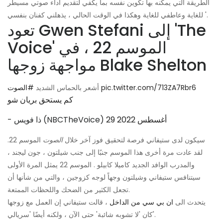
الطريقة التي يمكنه بها تكوين نفسه بما يكفي لتقديم أداء صوتي مسيطر
للغاية وعاطفي للغاية وهكذا في الوقت الحالي ، يذهلني كفنان بنفسي '.
تعود Gwen Stefani إلى 'The
Voice' الموسم 22 ، في
مواجهة زوجها Blake Shelton
pic.twitter.com/713ZA7Rbr6
أشعر بالحماس الشديد
#الصوت
كم يستحق بريان شو
29 أغسطس 2022
- ذا فويس (NBCTheVoice)
سيكون لدى ستيفاني فرصة لتحقيق فوز آخر خلال
الصوت
الموسم 22.
لقد عادت مرة أخرى هذا الموسم جنبًا إلى جنب شيلتون ، جون ليجند ،
والمدرب الوافد الجديد كاميلا كابيلو . الموسم 22 يمثل المرة الأولى
سيتنافس ستيفاني وشيلتون وجهاً لوجه كزوجين ، والتي من شأنها أن
تجعل الكثير من الضحك واللحظات الممتعة.
يتحدث الى
ان بي سي من الداخل
، قالت ستيفاني إن العمل مع زوجها
كان 'لا تشوبه شائبة' حتى الآن ، ولكنه أيضًا 'سريالي'.