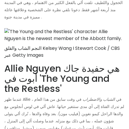
الخجول واللطيف. تلفت ألي بالفعل الكثير من الاهتمام ، وهي في المدينة
منذ أربعة أشهر فقط. دعونا نلقي نظرة على الشخصية وعلاقتها عائلة
مميزة في مدينة جنوة .
النجم الشاب والقلق Kelsey Wang I Stewart Cook / CBS
عبر Getty Images
Allie Nguyen هي حفيدة جاك
أبوت في 'The Young and
the Restless'
عندما ظهر Allie في
الشباب والاضطراب
في وقت سابق من هذا العام ،
لم تدرك الفتاة إلى أي مدى ستتغير حياتها. عاش ألي في لوس أنجلوس مع
والدها الراحل كيمو نغوين (فيليب مون). بعد وفاة والدها ، تُرك ألي يتولى
شؤون عمله ، بما في ذلك بيع منزله. عندما وصلت ألي إلى المنزل ،
قابلت جاك أبوت (بيتر بيرغمان) وفيليس سمرز (ميشيل ستافورد).