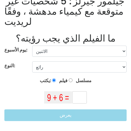
'جيلمور جيرلز': 5 شخصيات غير
متوقعة مع كيمياء مدهشة ، وفقًا
لريديت
ما الفيلم الذي يجب رؤيته؟
يوم الأسبوع:
النوع:
مسلسل
فيلم
يكتب:
يعرض