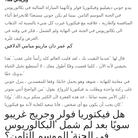
يبدو جوني ديفيليبو وفيكتوريا فولر وكأنهما المباراة المثالية في
بكالوريوس
في الجنة
الموسم الثامن. بينما لم يكن جوني مستعدًا للانخراط أثناء
المنافسة
والعازبة
، علاقته مع فيكتوريا غيرت كل شيء بالنسبة له. الذهاب
الى
بكالوريوس في الجنة
في النهاية ولم الشمل ، فكر في وقته في
العرض وكيف غيّره.
كم عمر دان مارينو ميامي الدلافين
قال لها: 'عندما التقيت بك ، لقد قلبت العالم كله رأساً على عقب'. 'هذا
يخيفني لأنه الآن ، كلما قضيت وقتًا أطول معك ، لا أستطيع تخيل الحياة
بدونك حقًا.'
في معاينة للنهاية ، شوهد وهو يحمل خاتمًا. وفقا للمفسدين ، ينزل جوني
على ركبة واحدة ويطلب يد فيكتوريا للزواج. يقول: 'من الواضح أنني متوتر
، لكن الأمر يشبه تمامًا ، خذ هذه القفزة لأن الكثير منكم يريد ذلك'. 'وإذا
كان يجب أن يكون مع أي شخص ، فأنا سعيد للغاية لأنه مع فيكتوريا.'
هل فيكتوريا فولر وجريج غريبو
سويًا بعد لم شمل 'البكالوريوس
في الجنة' الموسم الثامن؟