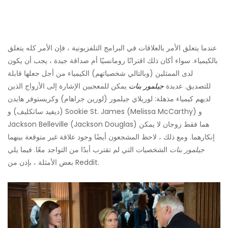
عندما يتعلق الأمر بالعلاقات في البرامج التلفزيونية ، فإن الأمر كله يتعلق
بالكيمياء. سواء أكان ذلك اقترانًا رومانسيًا أم صداقة جيدة ، يجب أن يكون
لدى الممثلين (وبالتالي شخصياتهم) الكيمياء من أجل جعلها قابلة
للتصديق. عديدة
جيلمور بنات
يمكن للمعجبين الإشارة إلى الأزواج الذين
لديهم كيمياء مذهلة: لوريلاي جيلمور (لورين جراهام) وكريستوفر هايدن
(ديفيد ساتكليف) و Sookie St. James (Melissa McCarthy) و
Jackson Belleville (Jackson Douglas) هما فقط زوجان لا يمكن
إنكارهما. ومع ذلك ، لاحظ المشجعون أيضًا وجود علاقة غير متوقعة بينهما
جيلمور بنات
الشخصيات التي لم تقترب أبدًا من التواجد معًا. فيما يلي
بعض الأمثلة ، بإذن من Reddit.