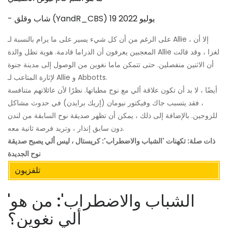
19 يوليو 2022
- شاب وقلق (YandR_CBS)
على الرغم من أن كل شيء يسير على ما يرام بالنسبة لـ Allie ، إلا أن
المعجبين يعرفون أن الدراما قادمة. هوية تظل والدة Allie لغزا ، وقد قالت
أن الاثنين منفصلين. حتى تتمكن ماما نغوين من الوصول إلى مدينة جنوة
لإثارة المتاعب لـ Allie و Abbotts.
أيضًا ، لا بد أن تكون علاقة ألي مع نوح مطباتها. نظرًا لأن عائلاتهم متنافسة
، فقد يتسبب جاك وفيكتور نيومان (إريك برايدن) في حدوث مشاكل
للزوجين. بالإضافة إلى ذلك ، يمكن أن تظهر صديقة نوح السابقة من لندن
دون سابق إنذار ، وتريد فرصة ثانية معه.
ذات صلة: تكهنات 'الشباب والاضطراب': كريستال ، ليس ألي يصبح صديقة
نوح الجديدة
تلفزيون
'الشباب والاضطراب': من هو
ألي نغوين؟