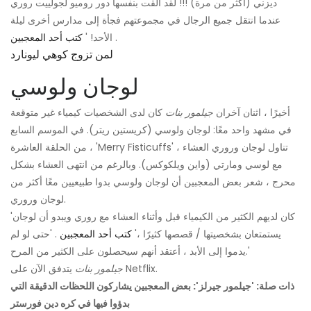
ديزني (أكثر من مرة) !!! لقد ألقت بنفسها دور روميو لجولييت روري
عندما انتقل جميع الرجال في مجموعتهم فجأة إلى مدارس أخرى ليلة
.
الأحد! '
كتب أحد المعجبين
لمن تزوج كوهي ليونارد
لوجان ولوسي
أخيرًا ، اثنان آخران
جيلمور بنات
كان لدى الشخصيات كيمياء غير متوقعة
في مشهد واحد معًا: لوجان ولوسي (كريستين ريتر). في الموسم السابع
من الحلقة العاشرة ، 'Merry Fisticuffs' ، تناول لوجان وروري العشاء
مع لوسي ومارتي (واين ويلكوكس). وبالرغم من انتهى العشاء بشكل
محرج ، شعر بعض المعجبين أن لوجان ولوسي بدوا طبيعيين معًا أكثر من
لوجان وروري.
'كان لديهم الكثير من الكيمياء قبل وأثناء العشاء مع روري ويبدو أن لوجان
يستمتعان بشخصيتها / قصصها كثيرًا ،'
كتب أحد المعجبين
. 'حتى لو لم
يدموا إلى الأبد ، أعتقد أنهم سيحصلون على الكثير من المرح.'
يتدفق الآن على Netflix.
جيلمور بنات
ذات صلة: 'جيلمور جيرلز': بعض المعجبين يشاركون اللحظات الدقيقة التي
بدؤوا فيها في كره دين فورستر