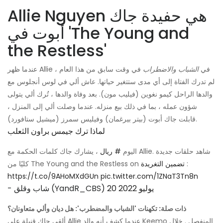
Allie Nguyen هي حفيدة جاك
أبوت في 'The Young and
the Restless'
عندما ظهر Allie في
الشباب والاضطراب
في وقت سابق من هذا العام ،
لم تدرك الفتاة إلى أي مدى ستتغير حياتها. عاش ألي في لوس أنجلوس مع
والدها الراحل كيمو نغوين (فيليب مون). بعد وفاة والدها ، تُرك ألي يتولى
شؤون عمله ، بما في ذلك بيع منزله. عندما وصلت ألي إلى المنزل ،
قابلت جاك أبوت (بيتر بيرغمان) وفيليس سمرز (ميشيل ستافورد).
لماذا ترك جيمس براون الثعلب
اليوم
# ريال
، يشارك جاك كلمات الحكمة مع Allie. شاهد حلقات جديدة
:
تضمين التغريدة
كليًا من The Young and the Restless on
https://t.co/9AHoMXdGUn
pic.twitter.com/1ZNaT3Tn8n
20 يوليو 2022
- شاب وقلق (YandR_CBS)
ذات صلة: تكهنات 'الشباب والمضطرب': هل ديان وألي متعاونان؟
ألقى جاك قنبلة على Allie عندما كشف أنه والد Keemo المنفصل . خلال