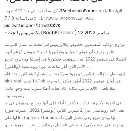
النهاية الليلة
#BachelorInParadise
كل هذا يعود إلى هذا. ؟؟ لا تفوت
في الساعة 8 / 7c على ABC & Stream على Hulu.
pic.twitter.com/D4wlIUzKVK
22 نوفمبر 2022
- بكالوريوس الجنة (BachParadise)
مراوح مواكبة المفسدين بخصوص
بكالوريوس في الجنة
لم شمل الموسم
الثامن يعرف أن جوني ديفيليبو وفيكتوريا فولر لا يدومان. يُزعم أنهما
انفصلا في سبتمبر 2022. ثم ، شوهدت فيكتوريا في إيطاليا مع جريج غريبو
، الأمر الذي أثار شائعات عن الرومانسية (والغش) .
إذن ، هل ما زالت فيكتوريا وجريج سويًا بعد لم الشمل؟ هم كثيرا جدا. قام
Nick Viall بنشر TikTok في أوائل نوفمبر 2022 أظهر فيكتوريا وجريج
معًا يلعبان الألعاب في مكانه. كان هناك أيضًا سيرينا بيت وجو أمابيل
وصديقة نيك.
في الآونة الأخيرة ، تركت فيكتوريا أدلة على أنها وجريج يزدهران في ما
بعد-
جَنَّة
رومانسي. في 21 تشرين الثاني (نوفمبر) 2022 ، نشرت صورة
لها على Instagram Stories لها ويدي غريغ وهي تحمل البيرة أثناء
وجودها في لعبة هوكي الجليد في ناشفيل بريداتورز. نشرت صورة أخرى