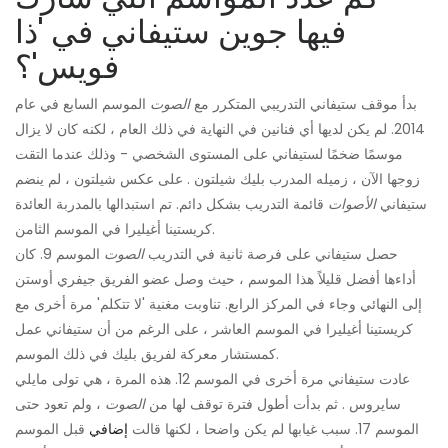
فيها جوين ستيفاني في 'ذا
فويس'؟
بدأ موقف ستيفاني التدريبي المتكرر مع
الصوت
الموسم السابع في عام
2014. لم يكن لديها أي فنانين في النهاية في ذلك العام ، لكنه كان لا يزال
موسمًا ضخمًا لستيفاني على المستوى الشخصي - وذلك عندما التقت
زوجها الآن ، زميله المدرب بليك شيلتون . على عكس شيلتون ، لم ينضم
ستيفاني
الأصوات
قائمة التدريب بشكل دائم. تم استبدالها بالمدربة العائدة
كريستينا أغيليرا في الموسم الثامن.
حصل ستيفاني على فرصة ثانية في التدريب
الصوت
الموسم 9. كان
أداءها أفضل قليلاً هذا الموسم ، حيث وصل عضو الفريق جيفري أوستن
إلى النهائي وجاء في المركز الرابع. تناوبت مغنية 'لا تتكلم' مرة أخرى مع
كريستينا أغيليرا في الموسم العاشر ، على الرغم من أن ستيفاني عمل
كمستشار معركة لفريق بليك في ذلك الموسم.
عادت ستيفاني مرة أخرى في الموسم 12. هذه المرة ، هي تولى مايلي
سايروس . ثم بدأت أطول فترة توقف لها من
الصوت
، ولم تعود حتى
الموسم 17. سبب غيابها لم يكن واضحا ، لكنها قالت
إضافي
قبل الموسم