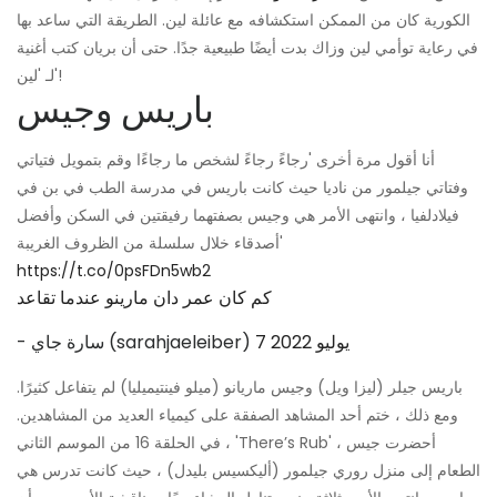
الكورية كان من الممكن استكشافه مع عائلة لين. الطريقة التي ساعد بها
في رعاية توأمي لين وزاك بدت أيضًا طبيعية جدًا. حتى أن بريان كتب أغنية
لـ 'لين'!
باريس وجيس
أنا أقول مرة أخرى 'رجاءً رجاءً لشخص ما رجاءًا وقم بتمويل فتياتي
وفتاتي جيلمور من ناديا حيث كانت باريس في مدرسة الطب في بن في
فيلادلفيا ، وانتهى الأمر هي وجيس بصفتهما رفيقتين في السكن وأفضل
أصدقاء خلال سلسلة من الظروف الغريبة'
https://t.co/0psFDn5wb2
كم كان عمر دان مارينو عندما تقاعد
7 يوليو 2022
- سارة جاي (sarahjaeleiber)
باريس جيلر (ليزا ويل) وجيس ماريانو (ميلو فينتيميليا) لم يتفاعل كثيرًا.
ومع ذلك ، ختم أحد المشاهد الصفقة على كيمياء العديد من المشاهدين.
في الحلقة 16 من الموسم الثاني ، 'There’s Rub' ، أحضرت جيس
الطعام إلى منزل روري جيلمور (أليكسيس بليدل) ، حيث كانت تدرس هي