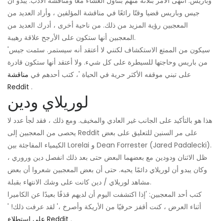
وباريس. انتهى الأمر بثلاثة منهم بتناول العشاء معًا ومناقشة الأدب. يبدو أن
جيس وباريس قضيا وقتًا رائعًا في مناقشة المؤلفين ، وأراد العديد من
المعجبين رؤية المزيد من ذلك. من ناحية أخرى ، أدرك العديد من
المعجبين أنها ستكون على الأرجح علاقة رهيبة.
'سيكون من الممتع الاستكشاف لكنني لا أعتقد أنه سيستمر. سئمت جيس
من باريس وحاجتها للسيطرة على كل شيء. ولا أعتقد أنها ستكون قادرة
على تبني موقفه الأكثر حرية في الحياة '، كتب أحدهم في
مناقشة
Reddit
.
لوريلاي ودين
هذا هو بالتأكيد على الجانب غير العادي والمخيف. ومع ذلك ، فقد لجأ عدد لا
يحصى من المعجبين إلى Reddit على مر السنين للتعليق على بعض
الكيمياء المفاجئة بين Lorelai و Dean Forrester (Jared Padalecki).
ظل الاثنان ودودين مع بعضهما البعض حتى بعد ذلك انفصل دين وروري ،
وكان يبدو أن لوريلاي دائمًا يحبه. حتى أن بعض المعجبين شعروا أن بعض
مشاهد لوريلاي / دين كانت على وشك الانتهاء بقبلة.
كتب أحد المعجبين: 'إذا اكتشفت اليوم أن لديهم قذفًا بعيدًا عن الكاميرا
أثناء العرض ، كنت أقفز حرفيًا من الأريكة وأصرخ ،' لقد عرفت ذلك! '
.
على استطلاع Reddit