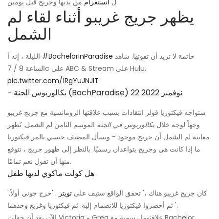
من يديها وجريج قبل يومين.
ل
انستغرام
يظهر جريج غريبو أثناء لقاء لم
الشمل
خاتمة لا تريد أن تفوتها. شاهد
#BachelorInParadise
الليلة ، إنه أ
الساعة 8 / 7c على ABC & Stream على Hulu.
pic.twitter.com/1RgYuJNJlT
22 نوفمبر 2022
- بكالوريوس الجنة (BachParadise)
ستواجه فيكتوريا فولر انتقادات بسبب علاقتها الرومانسية مع جريج غريبو
وجهاً لوجه خلال
بكالوريوس في الجنة
الموسم الثامن لم الشمل. تُظهر
معاينة لم الشمل أن جريج موجود - ويسأل المضيف جيسي بالمر فيكتوريا
ما إذا كانت هي وجريج يتواعدان رسميًا. بالنظر إلى ظهور جريج ، نتوقع
منها أن تقول نعم تمامًا.
هل كولت ماكوي لديها طفل
'كان جريج غريبو هناك ،' تحقق الواقع ستيف على
تويتر
. 'خرج جوني أولاً.
ثم أحضروا فيكتوريا للانضمام إليه. ثم فيكتوريا وغريغ وحدهما '.
الآن بعد أن جعلت Victoria و Greg علاقتهما رسمية مع Bachelor