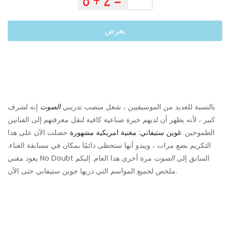
يعرض
بالنسبة للعديد من الموسيقيين ، شغل منصب تدريبي
الصوت
إنه لشرف
كبير ، لأنه يظهر أن لديهم خبرة صناعية كافية لنقل معرفتهم إلى الفنانين
الطموحين.
غوين ستيفاني: مغنية امريكية مشهورة
حصلت الآن على هذا
التكريم بضع مرات ، ويبدو أنها ستحظى دائمًا بمكان في مسابقة الغناء.
يعود مغني No Doubt السابق إلى
الصوت
مرة أخرى هذا العام. إليكم
ملخص لجميع المواسم التي دربها جوين ستيفاني حتى الآن.