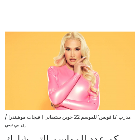
مدرب 'ذا فويس' للموسم 22 جوين ستيفاني | فيجات موهيندرا /
إن بي سي
كم عدد المواسم التي شارك